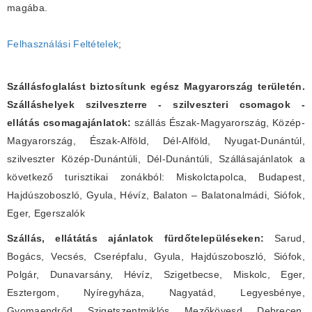
magába.
Felhasználási Feltételek
;
Szállásfoglalást biztosítunk egész Magyarország területén.
Szálláshelyek szilveszterre - szilveszteri csomagok -
ellátás csomagajánlatok:
szállás Észak-Magyarország, Közép-
Magyarország, Észak-Alföld, Dél-Alföld, Nyugat-Dunántúl,
szilveszter Közép-Dunántúli, Dél-Dunántúli, Szállásajánlatok a
következő turisztikai zonákból: Miskolctapolca, Budapest,
Hajdúszoboszló, Gyula, Hévíz, Balaton – Balatonalmádi, Siófok,
Eger, Egerszalók
Szállás, ellátátás ajánlatok fürdőtelepüléseken:
Sarud,
Bogács, Vecsés, Cserépfalu, Gyula, Hajdúszoboszló, Siófok,
Polgár, Dunavarsány, Hévíz, Szigetbecse, Miskolc, Eger,
Esztergom, Nyíregyháza, Nagyatád, Legyesbénye,
Gyomaendrőd, Szigetszentmiklós, Mezőkövesd, Debrecen,