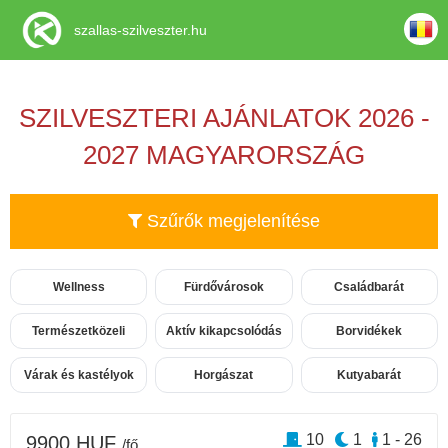
szallas-szilveszter.hu
SZILVESZTERI AJÁNLATOK 2026 -
2027 MAGYARORSZÁG
Szűrők megjelenítése
Wellness
Fürdővárosok
Családbarát
Természetközeli
Aktív kikapcsolódás
Borvidékek
Várak és kastélyok
Horgászat
Kutyabarát
10
1
1 - 26
9900 HUF
/fő