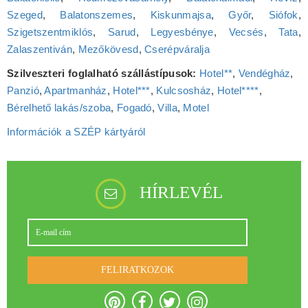
Szeged
,
Balatonszemes
,
Kiskunmajsa
,
Győr
,
Siófok
,
Szigetszentmiklós
,
Sarud
,
Legyesbénye
,
Vecsés
,
Tata
,
Zalaszentiván
,
Mezőkövesd
,
Cserépváralja
Szilveszteri foglalható szállástípusok:
Hotel**
,
Vendégház
,
Panzió
,
Apartmanház
,
Hotel***
,
Kulcsosház
,
Hotel****
,
Bérelhető lakás/szoba
,
Fogadó
,
Villa
,
Motel
Információk a SZÉP kártyáról
HÍRLEVÉL
FELIRATKOZOK