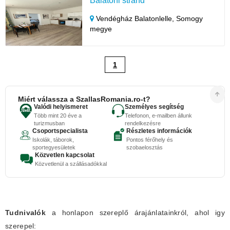
Balatoni strand
Vendégház Balatonlelle,
Somogy
megye
1
Miért válassza a SzallasRomania.ro-t?
Valódi helyismeret
Személyes segítség
Több mint 20 éve a
Telefonon, e-mailben állunk
turizmusban
rendelkezésre
Csoportspecialista
Részletes információk
Iskolák, táborok,
Pontos férőhely és
sportegyesületek
szobaelosztás
Közvetlen kapcsolat
Közvetlenül a szállásadókkal
Tudnivalók
a honlapon szereplő árajánlatainkról, ahol igy
szerepel: