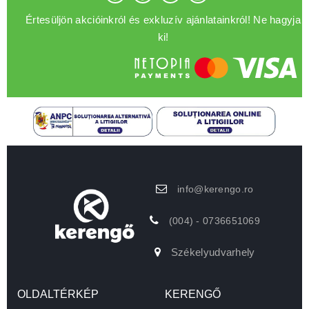
Értesüljön akcióinkról és exkluzív ajánlatainkról! Ne hagyja
ki!
info@kerengo.ro
(004) - 0736651069
Székelyudvarhely
OLDALTÉRKÉP
KERENGŐ