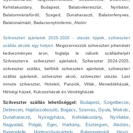
Kehidakustány, Budapest, Balatonkeresztúr, Nyírbátor,
Balatonmáriafürdő, Szeged, Dunaharaszti, Balatonfenyves,
Balatonalmádi, Badacsonytördemic, Alsóör
Szilveszteri ajánlatok 2025-2026 - utazás tippek, szilveszteri
szállás akciók egy helyen.
Megszervezzük szilveszteri pihenését
kedvezményes áron, foglalja le nálunk szálláshelyét
Szilveszterre. szilveszteri ajánlatok, Szilveszter 2024-2025,
szilveszter szállás, belföldi szilveszteri ajánlatok, szilveszteri
szállás ajánlatok, szilveszter akció, szilveszter utazás. Last
minute szilveszter, Hotelek, Panziók, Villák, Menedékházak,
Hétvégi házak, Kulcsosházak és Vendégházak
Szilveszter szállás lehetőséggel:
Budapest
,
Szigetbecse
,
Debrecen
,
Hajdúszoboszló
,
Bogács
,
Szarvas
,
Gyula
,
Miskolc
,
Dunaharaszti
,
Nyíregyháza
,
Kehidakustány
,
Nyírbátor
,
Nagyatád
,
Polgár
,
Eger
,
Harkány
,
Esztergom
,
Alsóörs
,
Balatonlelle
,
Hódmezővásárhely
,
Balatonalmádi
,
Hévíz
,