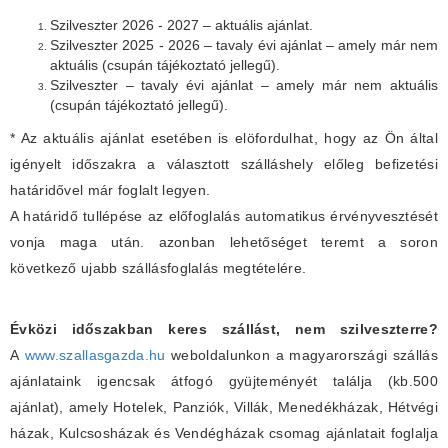
Szilveszter 2026 - 2027 – aktuális ajánlat.
Szilveszter 2025 - 2026 – tavaly évi ajánlat – amely már nem
aktuális (csupán tájékoztató jellegű).
Szilveszter – tavaly évi ajánlat – amely már nem aktuális
(csupán tájékoztató jellegű).
* Az aktuális ajánlat esetében is elöfordulhat, hogy az Ön által
igényelt időszakra a választott szálláshely előleg befizetési
határidővel már foglalt legyen.
A határidő tullépése az előfoglalás automatikus érvényvesztését
vonja maga után. azonban lehetőséget teremt a soron
következő ujabb szállásfoglalás megtételére.
Évközi időszakban keres szállást, nem szilveszterre?
A
www.szallasgazda.hu
weboldalunkon a magyarországi szállás
ajánlataink igencsak átfogó gyüjteményét találja (kb.500
ajánlat), amely Hotelek, Panziók, Villák, Menedékházak, Hétvégi
házak, Kulcsosházak és Vendégházak csomag ajánlatait foglalja