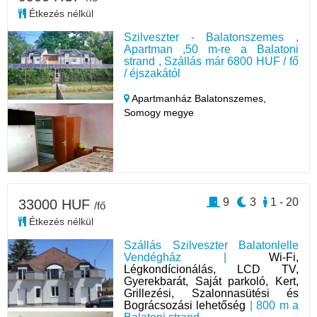
Étkezés nélkül
Szilveszter - Balatonszemes ,
Apartman ,50 m-re a Balatoni
strand , Szállás már 6800 HUF / fő
/ éjszakától
Apartmanház Balatonszemes,
Somogy megye
9
3
1 - 20
33000 HUF
/fő
Étkezés nélkül
Szállás Szilveszter Balatonlelle
Vendégház |
Wi-Fi,
Légkondícionálás, LCD TV,
Gyerekbarát, Saját parkoló, Kert,
Grillezési, Szalonnasütési és
Bográcsozási lehetőség
| 800 m a