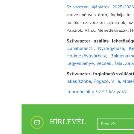
Szilveszteri ajánlatok 2025-202
kedvezményes áron, foglalja le ná
belföldi szilveszteri ajánlatok, s
Panziók, Villák, Menedékházak, 
Szilveszter szállás lehetőség
Dunaharaszti
,
Nyíregyháza
,
Ke
Hódmezővásárhely
,
Balatonalm
Legyesbénye
,
Vecsés
,
Tata
,
Zala
Szilveszteri foglalható szállás
lakás/szoba
,
Fogadó
,
Villa
,
Motel
Információk a SZÉP kártyáról
HÍRLEVÉL