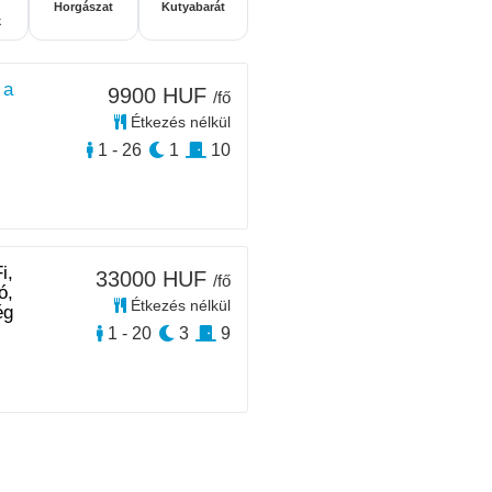
Horgászat
Kutyabarát
k
 a
9900 HUF
/fő
Étkezés nélkül
1 - 26
1
10
i,
33000 HUF
/fő
ó,
Étkezés nélkül
ég
1 - 20
3
9