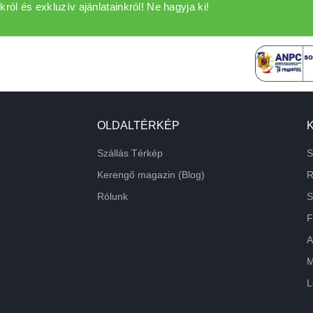
król és exkluzív ajánlatainkról! Ne hagyja ki!
OLDALTÉRKÉP
Szállás Térkép
S
Kerengő magazin (Blog)
R
Rólunk
S
F
A
M
L