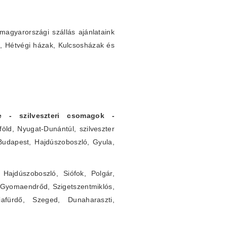
agyarországi szállás ajánlataink
k, Hétvégi házak, Kulcsosházak és
rre - szilveszteri csomagok -
öld, Nyugat-Dunántúl, szilveszter
 Budapest, Hajdúszoboszló, Gyula,
Hajdúszoboszló, Siófok, Polgár,
 Gyomaendrőd, Szigetszentmiklós,
iafürdő, Szeged, Dunaharaszti,