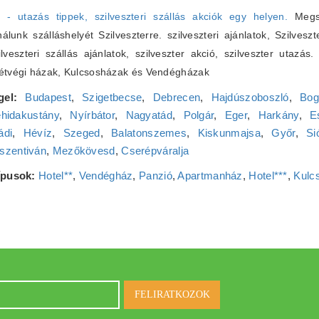
6 - utazás tippek, szilveszteri szállás akciók egy helyen.
Megsz
lunk szálláshelyét Szilveszterre. szilveszteri ajánlatok, Szilveszt
zilveszteri szállás ajánlatok, szilveszter akció, szilveszter utazás
Hétvégi házak, Kulcsosházak és Vendégházak
gel:
Budapest
,
Szigetbecse
,
Debrecen
,
Hajdúszoboszló
,
Bog
hidakustány
,
Nyírbátor
,
Nagyatád
,
Polgár
,
Eger
,
Harkány
,
E
ádi
,
Hévíz
,
Szeged
,
Balatonszemes
,
Kiskunmajsa
,
Győr
,
Si
szentiván
,
Mezőkövesd
,
Cserépváralja
típusok:
Hotel**
,
Vendégház
,
Panzió
,
Apartmanház
,
Hotel***
,
Kulc
FELIRATKOZOK