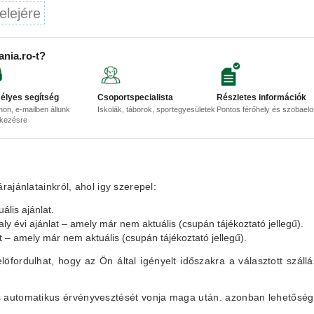
elejére
ania.ro-t?
élyes segítség
Csoportspecialista
Részletes információk
non, e-mailben állunk
Iskolák, táborok, sportegyesületek
Pontos férőhely és szobael
lkezésre
ajánlatainkról, ahol igy szerepel:
ális ajánlat.
aly évi ajánlat – amely már nem aktuális (csupán tájékoztató jellegű).
at – amely már nem aktuális (csupán tájékoztató jellegű).
elöfordulhat, hogy az Ön által igényelt időszakra a választott szállá
lás automatikus érvényvesztését vonja maga után. azonban lehetőség