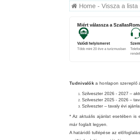
Home - Vissza a lista 
Miért válassza a SzallasRom
Valódi helyismeret
Szem
Több mint 20 éve a turizmusban
Telefo
rende
Tudnivalók
a honlapon szereplő ár
Szilveszter 2026 - 2027 – aktu
Szilveszter 2025 - 2026 – tav
Szilveszter – tavaly évi ajánl
* Az aktuális ajánlat esetében is 
már foglalt legyen.
A határidő tullépése az előfogla