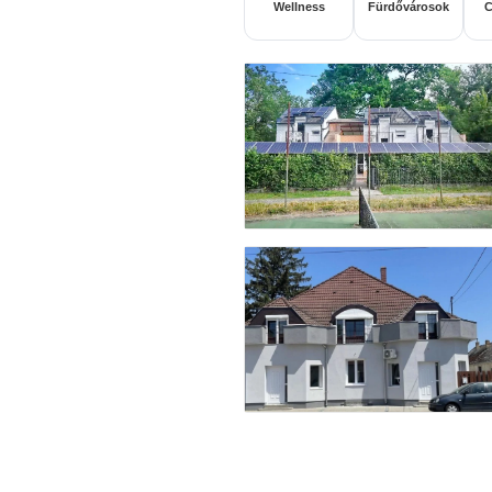
Wellness
Fürdővárosok
C