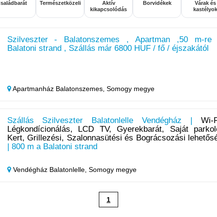
saládbarát
Természetközeli
Aktív
Borvidékek
Várak és
kikapcsolódás
kastélyo
Szilveszter - Balatonszemes , Apartman ,50 m-re
Balatoni strand , Szállás már 6800 HUF / fő / éjszakától
Apartmanház Balatonszemes,
Somogy megye
Szállás Szilveszter Balatonlelle Vendégház |
Wi-F
Légkondícionálás, LCD TV, Gyerekbarát, Saját parkol
Kert, Grillezési, Szalonnasütési és Bográcsozási lehetős
| 800 m a Balatoni strand
Vendégház Balatonlelle,
Somogy megye
1