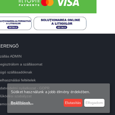
KERENGŐ
zállás ADMIN
egisztrálom a szállásomat
úgó szállásadóknak
elhasználási feltételek
datvédelmi nyilatkozat - GDPR
Sütiket használunk a jobb élmény érdekében.
űködési szabályzat
Beállítások
...
Elutasítás
Elfogadom
emondási feltételek