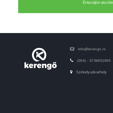
Értesüljön akcióin
info@kerengo.ro
(004) - 0736651069
Székelyudvarhely