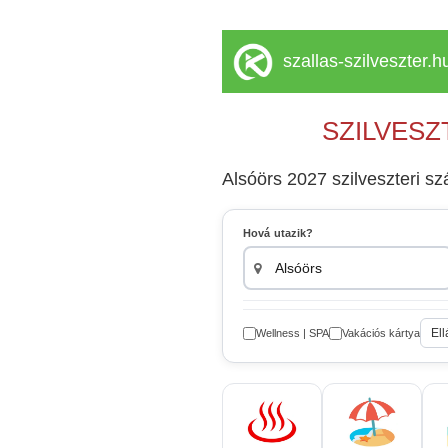
szallas-szilveszter.h
SZILVESZ
Alsóörs 2027 szilveszteri sz
Hová utazik?
Ell
Wellness | SPA
Vakációs kártya