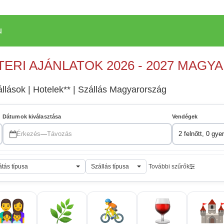
u
TERI AJÁNLATOK 2026 - 2027 MAG
állások | Hotelek** | Szállás Magyarország
Dátumok kiválasztása
Vendégek
Érkezés
—
Távozás
2 felnőtt, 0 gye
átás típusa
Szállás típusa
További szűrők