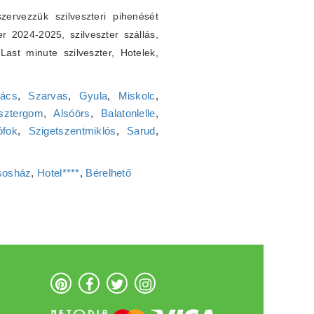
ervezzük szilveszteri pihenését
er 2024-2025, szilveszter szállás,
. Last minute szilveszter, Hotelek,
ács
,
Szarvas
,
Gyula
,
Miskolc
,
sztergom
,
Alsóörs
,
Balatonlelle
,
ófok
,
Szigetszentmiklós
,
Sarud
,
sosház
,
Hotel****
,
Bérelhető