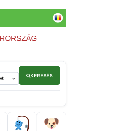
YARORSZÁG
KERESÉS
rek