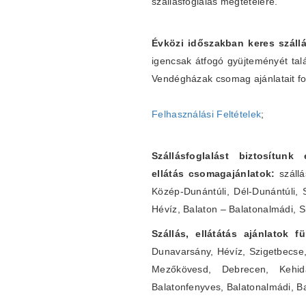
szállásfoglalás megtételére.
Évközi időszakban keres szállá
igencsak átfogó gyüjteményét tal
Vendégházak csomag ajánlatait fo
Felhasználási Feltételek
;
Szállásfoglalást biztosítunk
ellátás csomagajánlatok:
szállá
Közép-Dunántúli, Dél-Dunántúli, 
Hévíz, Balaton – Balatonalmádi, S
Szállás, ellátátás ajánlatok 
Dunavarsány, Hévíz, Szigetbecse
Mezőkövesd, Debrecen, Kehidak
Balatonfenyves, Balatonalmádi, B