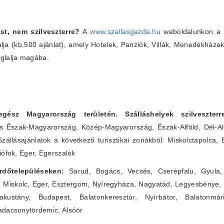
st, nem szilveszterre?
A
www.szallasgazda.hu
weboldalunkon a m
álja (kb.500 ajánlat), amely Hotelek, Panziók, Villák, Menedékháza
glalja magába.
 egész Magyarország területén. Szálláshelyek szilveszte
s Észak-Magyarország, Közép-Magyarország, Észak-Alföld, Dél-Alf
Szállásajánlatok a következő turisztikai zonákból: Miskolctapolca,
iófok, Eger, Egerszalók
fürdőtelepüléseken:
Sarud, Bogács, Vecsés, Cserépfalu, Gyula, 
, Miskolc, Eger, Esztergom, Nyíregyháza, Nagyatád, Legyesbénye,
ustány, Budapest, Balatonkeresztúr, Nyírbátor, Balatonmár
adacsonytördemic, Alsóör