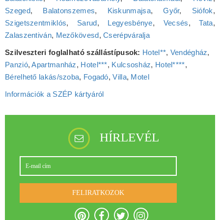
Szeged
,
Balatonszemes
,
Kiskunmajsa
,
Győr
,
Siófok
,
Szigetszentmiklós
,
Sarud
,
Legyesbénye
,
Vecsés
,
Tata
,
Zalaszentiván
,
Mezőkövesd
,
Cserépváralja
Szilveszteri foglalható szállástípusok:
Hotel**
,
Vendégház
,
Panzió
,
Apartmanház
,
Hotel***
,
Kulcsosház
,
Hotel****
,
Bérelhető lakás/szoba
,
Fogadó
,
Villa
,
Motel
Információk a SZÉP kártyáról
HÍRLEVÉL
FELIRATKOZOK