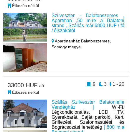
Étkezés nélkül
Szilveszter - Balatonszemes ,
Apartman ,50 m-re a Balatoni
strand , Szállás már 6800 HUF / fő
/ éjszakától
Apartmanház Balatonszemes,
Somogy megye
9
3
1 - 20
33000 HUF
/fő
Étkezés nélkül
Szállás Szilveszter Balatonlelle
Vendégház |
Wi-Fi,
Légkondícionálás, LCD TV,
Gyerekbarát, Saját parkoló, Kert,
Grillezési, Szalonnasütési és
Bográcsozási lehetőség
| 800 m a