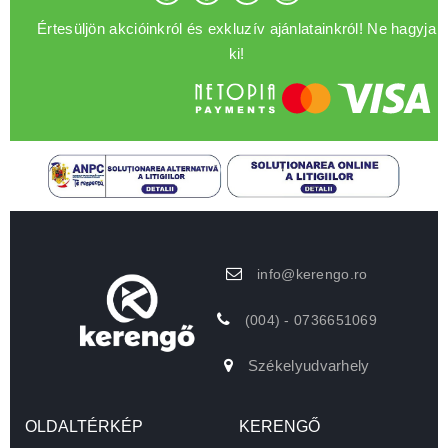
Értesüljön akcióinkról és exkluzív ajánlatainkról! Ne hagyja
ki!
info@kerengo.ro
(004) - 0736651069
Székelyudvarhely
OLDALTÉRKÉP
KERENGŐ