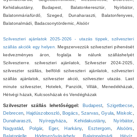
Kehidakustány, Budapest, Balatonkeresztúr, Nyírbátor,
Balatonmáriafürdő, Szeged, Dunaharaszti, Balatonfenyves,
Balatonalmádi, Badacsonytördemic, Alsóör
Szilveszteri ajánlatok 2025-2026 - utazás tippek, szilveszteri
szállás akciók egy helyen.
Megszervezzük szilveszteri pihenését
kedvezményes áron, foglalja le nálunk szálláshelyét
Szilveszterre. szilveszteri ajánlatok, Szilveszter 2024-2025,
szilveszter szállás, belföldi szilveszteri ajánlatok, szilveszteri
szállás ajánlatok, szilveszter akció, szilveszter utazás. Last
minute szilveszter, Hotelek, Panziók, Villák, Menedékházak,
Hétvégi házak, Kulcsosházak és Vendégházak
Szilveszter szállás lehetőséggel:
Budapest
,
Szigetbecse
,
Debrecen
,
Hajdúszoboszló
,
Bogács
,
Szarvas
,
Gyula
,
Miskolc
,
Dunaharaszti
,
Nyíregyháza
,
Kehidakustány
,
Nyírbátor
,
Nagyatád
,
Polgár
,
Eger
,
Harkány
,
Esztergom
,
Alsóörs
,
Balatonlelle
,
Hódmezővásárhely
,
Balatonalmádi
,
Hévíz
,