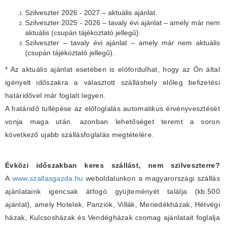
Szilveszter 2026 - 2027 – aktuális ajánlat.
Szilveszter 2025 - 2026 – tavaly évi ajánlat – amely már nem
aktuális (csupán tájékoztató jellegű).
Szilveszter – tavaly évi ajánlat – amely már nem aktuális
(csupán tájékoztató jellegű).
* Az aktuális ajánlat esetében is elöfordulhat, hogy az Ön által
igényelt időszakra a választott szálláshely előleg befizetési
határidővel már foglalt legyen.
A határidő tullépése az előfoglalás automatikus érvényvesztését
vonja maga után. azonban lehetőséget teremt a soron
következő ujabb szállásfoglalás megtételére.
Évközi időszakban keres szállást, nem szilveszterre?
A
www.szallasgazda.hu
weboldalunkon a magyarországi szállás
ajánlataink igencsak átfogó gyüjteményét találja (kb.500
ajánlat), amely Hotelek, Panziók, Villák, Menedékházak, Hétvégi
házak, Kulcsosházak és Vendégházak csomag ajánlatait foglalja