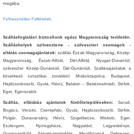
magába.
Felhasználási Feltételek
;
Szállásfoglalást biztosítunk egész Magyarország területén.
Szálláshelyek szilveszterre - szilveszteri csomagok -
ellátás csomagajánlatok:
szállás Észak-Magyarország, Közép-
Magyarország, Észak-Alföld, Dél-Alföld, Nyugat-Dunántúl,
szilveszter Közép-Dunántúli, Dél-Dunántúli, Szállásajánlatok a
következő turisztikai zonákból: Miskolctapolca, Budapest,
Hajdúszoboszló, Gyula, Hévíz, Balaton – Balatonalmádi, Siófok,
Eger, Egerszalók
Szállás, ellátátás ajánlatok fürdőtelepüléseken:
Sarud,
Bogács, Vecsés, Cserépfalu, Gyula, Hajdúszoboszló, Siófok,
Polgár, Dunavarsány, Hévíz, Szigetbecse, Miskolc, Eger,
Esztergom, Nyíregyháza, Nagyatád, Legyesbénye,
Gyomaendrőd, Szigetszentmiklós, Mezőkövesd, Debrecen,