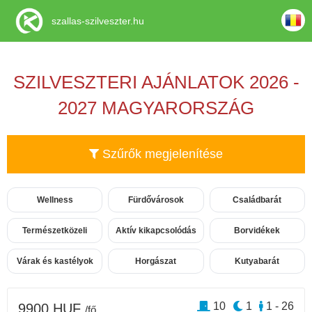
szallas-szilveszter.hu
SZILVESZTERI AJÁNLATOK 2026 -
2027 MAGYARORSZÁG
Szűrők megjelenítése
Wellness
Fürdővárosok
Családbarát
Természetközeli
Aktív kikapcsolódás
Borvidékek
Várak és kastélyok
Horgászat
Kutyabarát
10
1
1 - 26
9900 HUF
/fő