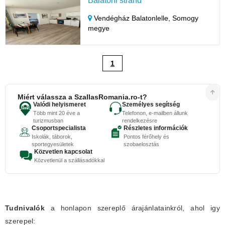
Balatoni strand
Vendégház Balatonlelle,
Somogy
megye
1
Miért válassza a SzallasRomania.ro-t?
Valódi helyismeret
Személyes segítség
Több mint 20 éve a
Telefonon, e-mailben állunk
turizmusban
rendelkezésre
Csoportspecialista
Részletes információk
Iskolák, táborok,
Pontos férőhely és
sportegyesületek
szobaelosztás
Közvetlen kapcsolat
Közvetlenül a szállásadókkal
Tudnivalók
a honlapon szereplő árajánlatainkról, ahol igy
szerepel: