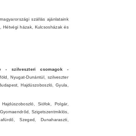
agyarországi szállás ajánlataink
k, Hétvégi házak, Kulcsosházak és
rre - szilveszteri csomagok -
öld, Nyugat-Dunántúl, szilveszter
 Budapest, Hajdúszoboszló, Gyula,
Hajdúszoboszló, Siófok, Polgár,
 Gyomaendrőd, Szigetszentmiklós,
iafürdő, Szeged, Dunaharaszti,