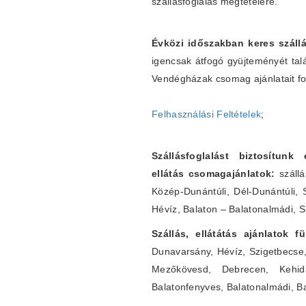
szállásfoglalás megtételére.
Évközi időszakban keres szállá
igencsak átfogó gyüjteményét tal
Vendégházak csomag ajánlatait fo
Felhasználási Feltételek
;
Szállásfoglalást biztosítunk
ellátás csomagajánlatok:
szállá
Közép-Dunántúli, Dél-Dunántúli, 
Hévíz, Balaton – Balatonalmádi, S
Szállás, ellátátás ajánlatok 
Dunavarsány, Hévíz, Szigetbecse
Mezőkövesd, Debrecen, Kehidak
Balatonfenyves, Balatonalmádi, B