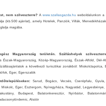
st, nem szilveszterre?
A
www.szallasgazda.hu
weboldalunkon a m
álja (kb.500 ajánlat), amely Hotelek, Panziók, Villák, Menedékháza
glalja magába.
 egész Magyarország területén. Szálláshelyek szilveszte
s Észak-Magyarország, Közép-Magyarország, Észak-Alföld, Dél-Alf
Szállásajánlatok a következő turisztikai zonákból: Miskolctapolca,
iófok, Eger, Egerszalók
fürdőtelepüléseken:
Sarud, Bogács, Vecsés, Cserépfalu, Gyula, 
, Miskolc, Eger, Esztergom, Nyíregyháza, Nagyatád, Legyesbénye,
ustány, Budapest, Balatonkeresztúr, Nyírbátor, Balatonmár
adacsonytördemic, Alsóör