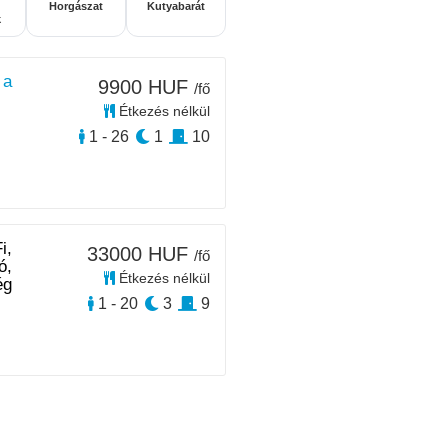
Horgászat
Kutyabarát
k
 a
9900 HUF
/fő
Étkezés nélkül
1 - 26
1
10
i,
33000 HUF
/fő
ó,
Étkezés nélkül
ég
1 - 20
3
9