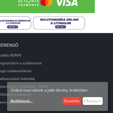
KERENGŐ
zállás ADMIN
egisztrálom a szállásomat
úgó szállásadóknak
elhasználási feltételek
datvédelmi nyilatkozat - GDPR
Sütiket használunk a jobb élmény érdekében.
űködési szabályzat
Beállítások
...
Elutasítás
Elfogadom
emondási feltételek