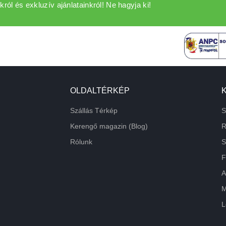
król és exkluzív ajánlatainkról! Ne hagyja ki!
OLDALTÉRKÉP
Szállás Térkép
S
Kerengő magazin (Blog)
R
Rólunk
S
F
A
M
L