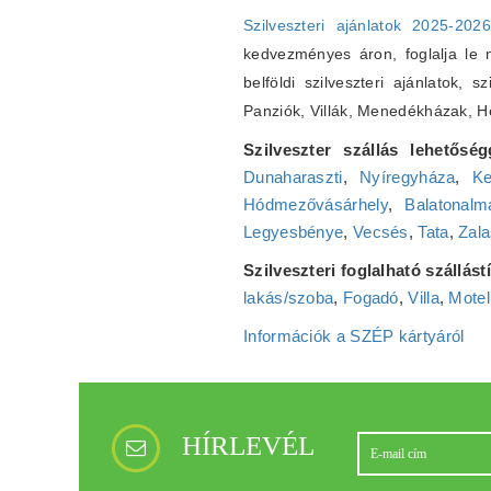
Szilveszteri ajánlatok 2025-202
kedvezményes áron, foglalja le ná
belföldi szilveszteri ajánlatok, s
Panziók, Villák, Menedékházak, 
Szilveszter szállás lehetőség
Dunaharaszti
,
Nyíregyháza
,
Ke
Hódmezővásárhely
,
Balatonalm
Legyesbénye
,
Vecsés
,
Tata
,
Zala
Szilveszteri foglalható szállás
lakás/szoba
,
Fogadó
,
Villa
,
Motel
Információk a SZÉP kártyáról
HÍRLEVÉL