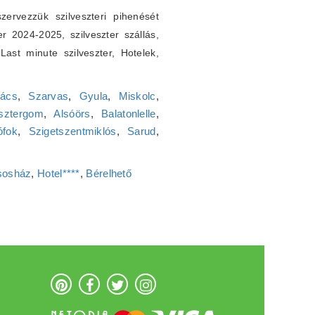
ervezzük szilveszteri pihenését
er 2024-2025, szilveszter szállás,
. Last minute szilveszter, Hotelek,
ács
,
Szarvas
,
Gyula
,
Miskolc
,
sztergom
,
Alsóörs
,
Balatonlelle
,
ófok
,
Szigetszentmiklós
,
Sarud
,
sosház
,
Hotel****
,
Bérelhető