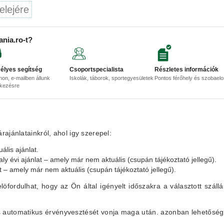
elejére
ania.ro-t?
élyes segítség
Csoportspecialista
Részletes információk
non, e-mailben állunk
Iskolák, táborok, sportegyesületek
Pontos férőhely és szobael
lkezésre
ajánlatainkról, ahol igy szerepel:
ális ajánlat.
aly évi ajánlat – amely már nem aktuális (csupán tájékoztató jellegű).
at – amely már nem aktuális (csupán tájékoztató jellegű).
elöfordulhat, hogy az Ön által igényelt időszakra a választott szállá
lás automatikus érvényvesztését vonja maga után. azonban lehetőség