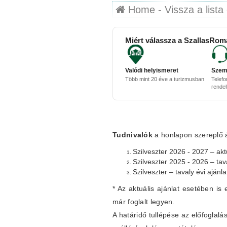
Home - Vissza a lista 
Miért válassza a SzallasRom
Valódi helyismeret
Szem
Több mint 20 éve a turizmusban
Telefo
rende
Tudnivalók
a honlapon szereplő ár
Szilveszter 2026 - 2027 – aktu
Szilveszter 2025 - 2026 – tav
Szilveszter – tavaly évi ajánl
* Az aktuális ajánlat esetében is 
már foglalt legyen.
A határidő tullépése az előfogla