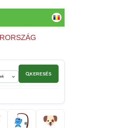
YARORSZÁG
KERESÉS
rek