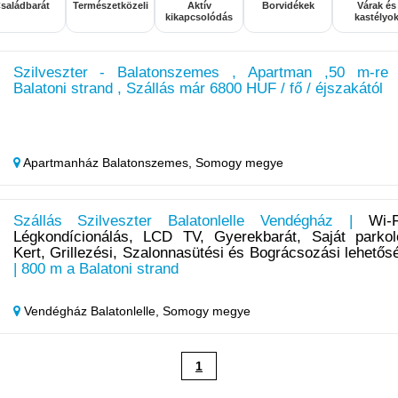
saládbarát
Természetközeli
Aktív
Borvidékek
Várak és
kikapcsolódás
kastélyo
Szilveszter - Balatonszemes , Apartman ,50 m-re
Balatoni strand , Szállás már 6800 HUF / fő / éjszakától
Apartmanház Balatonszemes,
Somogy megye
Szállás Szilveszter Balatonlelle Vendégház |
Wi-F
Légkondícionálás, LCD TV, Gyerekbarát, Saját parkol
Kert, Grillezési, Szalonnasütési és Bográcsozási lehetős
| 800 m a Balatoni strand
Vendégház Balatonlelle,
Somogy megye
1