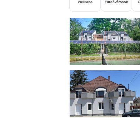
Wellness
Fürdővárosok
C