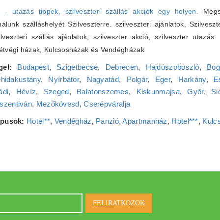
6 - utazás tippek, szilveszteri szállás akciók egy helyen.
Megsz
lunk szálláshelyét Szilveszterre. szilveszteri ajánlatok, Szilveszt
zilveszteri szállás ajánlatok, szilveszter akció, szilveszter utazás
Hétvégi házak, Kulcsosházak és Vendégházak
gel:
Budapest
,
Szigetbecse
,
Debrecen
,
Hajdúszoboszló
,
Bog
hidakustány
,
Nyírbátor
,
Nagyatád
,
Polgár
,
Eger
,
Harkány
,
E
ádi
,
Hévíz
,
Szeged
,
Balatonszemes
,
Kiskunmajsa
,
Győr
,
Si
szentiván
,
Mezőkövesd
,
Cserépváralja
típusok:
Hotel**
,
Vendégház
,
Panzió
,
Apartmanház
,
Hotel***
,
Kulc
FELIRATKOZOK