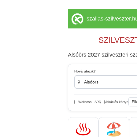
szallas-szilveszter.h
SZILVESZ
Alsóörs 2027 szilveszteri sz
Hová utazik?
Ell
Wellness | SPA
Vakációs kártya