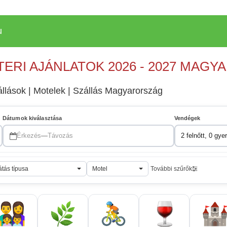
u
TERI AJÁNLATOK 2026 - 2027 MAG
állások | Motelek | Szállás Magyarország
Dátumok kiválasztása
Vendégek
Érkezés
—
Távozás
2 felnőtt, 0 gye
átás típusa
Motel
További szűrők