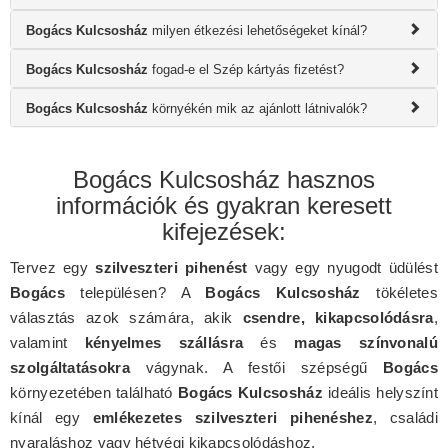
Bogács Kulcsosház
milyen étkezési lehetőségeket kínál?
Bogács Kulcsosház
fogad-e el Szép kártyás fizetést?
Bogács Kulcsosház
környékén mik az ajánlott látnivalók?
Bogács Kulcsosház hasznos
információk és gyakran keresett
kifejezések:
Tervez egy
szilveszteri pihenést
vagy egy nyugodt üdülést
Bogács
településen? A
Bogács Kulcsosház
tökéletes
választás azok számára, akik
csendre, kikapcsolódásra
,
valamint
kényelmes szállásra
és
magas színvonalú
szolgáltatásokra
vágynak. A festői szépségű
Bogács
környezetében található
Bogács Kulcsosház
ideális helyszínt
kínál egy
emlékezetes szilveszteri pihenéshez
, családi
nyaraláshoz vagy hétvégi kikapcsolódáshoz.