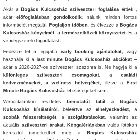
Akár a
Bogács Kulcsosház szilveszteri foglalása
érdekli,
akár
előfoglalásban gondolkodik
, nálunk minden fontos
információt megtalál.
Foglaljon időben
, és élvezze a
Bogács
Kulcsosház kényelmét
, a
természetközeli környezetet
és a
vendégszerető fogadtatást.
Fedezze fel a legújabb
early booking ajánlatokat
, vagy
használja ki a
last minute Bogács Kulcsosház akciókat
–
akár a 2026-2027-os szilveszteri szezonra is. Ne hagyja ki a
különleges szilveszteri csomagokat, a családi
kedvezményeket, a wellness hétvégéket
, illetve a
First
Minute Bogács Kulcsosház
lehetőségeket sem.
Weboldalunkon részletes
bemutatót talál a Bogács
Kulcsosház kínálatáról
, beleértve az
elhelyezkedést
, a
szobák felszereltségét
, a
szolgáltatásokat
, valamint az
aktuális
szilveszteri árakat
.
Képgalériánkban
valós fotókon
keresztül ismerkedhet meg a
Bogács Kulcsosház