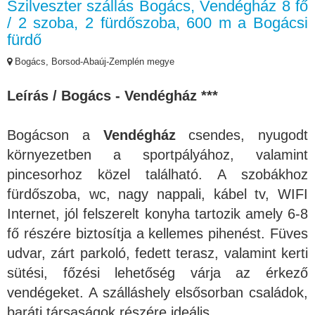
Szilveszter szállás Bogács, Vendégház 8 fő
/ 2 szoba, 2 fürdőszoba, 600 m a Bogácsi
fürdő
Bogács, Borsod-Abaúj-Zemplén megye
Leírás / Bogács - Vendégház ***
Bogácson a
Vendégház
csendes, nyugodt
környezetben a sportpályához, valamint
pincesorhoz közel található. A szobákhoz
fürdőszoba, wc, nagy nappali, kábel tv, WIFI
Internet, jól felszerelt konyha tartozik amely 6-8
fő részére biztosítja a kellemes pihenést. Füves
udvar, zárt parkoló, fedett terasz, valamint kerti
sütési, főzési lehetőség várja az érkező
vendégeket. A szálláshely elsősorban családok,
baráti társaságok részére ideális.