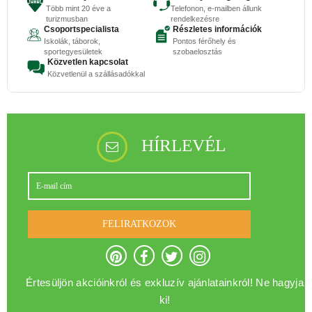
Több mint 20 éve a
Telefonon, e-mailben állunk
turizmusban
rendelkezésre
Csoportspecialista
Részletes információk
Iskolák, táborok,
Pontos férőhely és
sportegyesületek
szobaelosztás
Közvetlen kapcsolat
Közvetlenül a szállásadókkal
HÍRLEVÉL
FELIRATKOZOK
Értesüljön akcióinkról és exkluzív ajánlatainkról! Ne hagyja
ki!