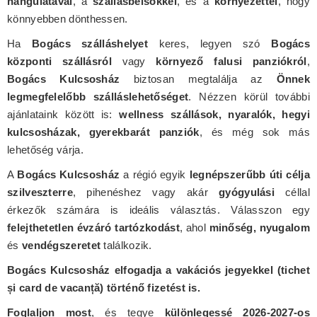
hangulatával
, a
szállásbelsőkkel
, és a
környezettel
, hogy
könnyebben dönthessen.
Ha
Bogács szálláshelyet
keres, legyen szó
Bogács
központi szállásról
vagy
környező falusi panziókról
,
Bogács Kulcsosház
biztosan megtalálja az
Önnek
legmegfelelőbb szálláslehetőséget
. Nézzen körül további
ajánlataink között is:
wellness szállások, nyaralók, hegyi
kulcsosházak, gyerekbarát panziók
, és még sok más
lehetőség várja.
A
Bogács Kulcsosház
a régió egyik
legnépszerűbb úti célja
szilveszterre
, pihenéshez vagy akár
gyógyulási
céllal
érkezők számára is ideális választás. Válasszon egy
felejthetetlen évzáró tartózkodást
, ahol
minőség, nyugalom
és
vendégszeretet
találkozik.
Bogács Kulcsosház elfogadja a vakációs jegyekkel (tichet
și card de vacanță) történő fizetést is.
Foglaljon most
, és tegye
különlegessé 2026-2027-os