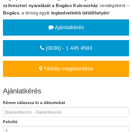
szilveszteri nyaralását a Bogács Kulcsosház
vendégeként –
Bogács
, a térség egyik
legkedveltebb üdülőhelyén
!
Ajánlatkérés
(0036) - 1 445 4593
Térkép megtekintése
Ajánlatkérés
Kérem válassza ki a dátumokat
Felnőtt