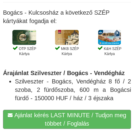
Bogács - Kulcsosház a következő SZÉP
kártyákat fogadja el:
OTP SZÉP
MKB SZÉP
K&H SZÉP
Kártya
Kártya
Kártya
Árajánlat Szilveszter / Bogács - Vendégház
Szilveszter - Bogács, Vendégház 8 fő / 2
szoba, 2 fürdőszoba, 600 m a Bogácsi
fürdő - 150000 HUF / ház / 3 éjszaka
Ajánlat kérés LAST MINUTE / Tudjon meg
többet / Foglalás