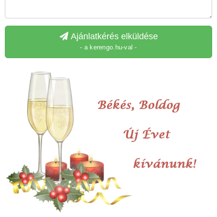
Ajánlatkérés elküldése
- a kerengo.hu-val -