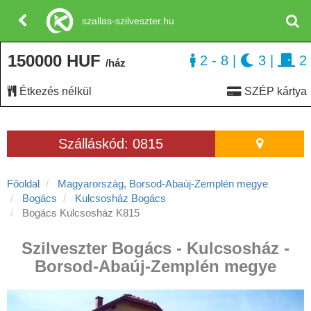
szallas-szilveszter.hu
150000 HUF
2 - 8
|
3
|
2
/ház
Étkezés nélkül
SZÉP kártya
Szálláskód: 0815
Főoldal
Magyarország, Borsod-Abaúj-Zemplén megye
Bogács
Kulcsosház Bogács
Bogács Kulcsosház K815
Szilveszter Bogács - Kulcsosház -
Borsod-Abaúj-Zemplén megye