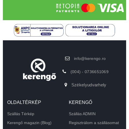
info@kerengo.ro
(004) - 0736651069
Székelyudvarhely
OLDALTÉRKÉP
KERENGŐ
Szállás Térkép
Szállás ADMIN
Kerengő magazin (Blog)
Regisztrálom a szállásomat