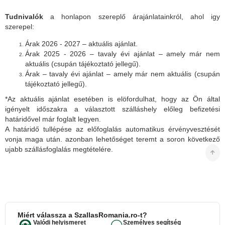
Tudnivalók
a honlapon szereplő árajánlatainkról, ahol igy
szerepel:
Árak 2026 - 2027 – aktuális ajánlat.
Árak 2025 - 2026 – tavaly évi ajánlat – amely már nem
aktuális (csupán tájékoztató jellegű).
Árak – tavaly évi ajánlat – amely már nem aktuális (csupán
tájékoztató jellegű).
*Az aktuális ajánlat esetében is elöfordulhat, hogy az Ön által
igényelt időszakra a választott szálláshely előleg befizetési
határidővel már foglalt legyen.
A határidő tullépése az előfoglalás automatikus érvényvesztését
vonja maga után. azonban lehetőséget teremt a soron következő
ujabb szállásfoglalás megtételére.
Miért válassza a SzallasRomania.ro-t?
Valódi helyismeret
Személyes segítség