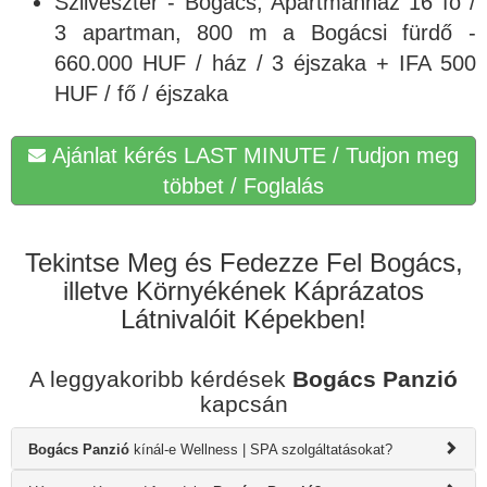
Szilveszter - Bogács, Apartmanház 16 fő /
3 apartman, 800 m a Bogácsi fürdő -
660.000 HUF / ház / 3 éjszaka + IFA 500
HUF / fő / éjszaka
Ajánlat kérés LAST MINUTE / Tudjon meg
többet / Foglalás
Tekintse Meg és Fedezze Fel Bogács,
illetve Környékének Káprázatos
Látnivalóit Képekben!
A leggyakoribb kérdések
Bogács Panzió
kapcsán
Bogács Panzió
kínál-e Wellness | SPA szolgáltatásokat?