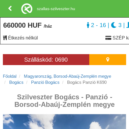
szallas-szilveszter.hu
660000 HUF
2 - 16
|
3
|
/ház
Étkezés nélkül
SZÉP ká
Szálláskód: 0690
Főoldal
Magyarország, Borsod-Abaúj-Zemplén megye
Bogács
Panzió Bogács
Bogács Panzió K690
Szilveszter Bogács - Panzió -
Borsod-Abaúj-Zemplén megye