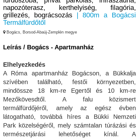
fürdőszoba, privát parkolás, infraszauna,
napozóterasz, kerthelyiség, filagória,
grillezés, bográcsozás
| 800m a Bogácsi
Termálfürdőtől
Bogács, Borsod-Abaúj-Zemplén megye
Leírás / Bogács - Apartmanház
Elhelyezkedés
A Róma apartmanház Bogácson, a Bükkalja
szívében található, festői környezetben,
mindössze 18 km-re Egertől és 10 km-re
Mezőkövesdtől. A falu közismert
termálfürdőjéről, amely az egész évben
látogatható, továbbá híres a Bükki Nemzeti
Park közelségéről, mely számtalan túrázási és
természetjárási lehetőséget kínál. A