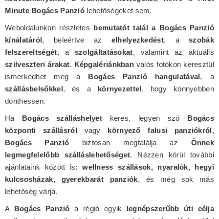
Minute Bogács Panzió
lehetőségeket sem.
Weboldalunkon részletes
bemutatót talál a Bogács Panzió
kínálatáról
, beleértve az
elhelyezkedést
, a
szobák
felszereltségét
, a
szolgáltatásokat
, valamint az aktuális
szilveszteri árakat
.
Képgalériánkban
valós fotókon keresztül
ismerkedhet meg a
Bogács Panzió hangulatával
, a
szállásbelsőkkel
, és a
környezettel
, hogy könnyebben
dönthessen.
Ha
Bogács szálláshelyet
keres, legyen szó
Bogács
központi szállásról
vagy
környező falusi panziókról
,
Bogács Panzió
biztosan megtalálja az
Önnek
legmegfelelőbb szálláslehetőséget
. Nézzen körül további
ajánlataink között is:
wellness szállások, nyaralók, hegyi
kulcsosházak, gyerekbarát panziók
, és még sok más
lehetőség várja.
A
Bogács Panzió
a régió egyik
legnépszerűbb úti célja