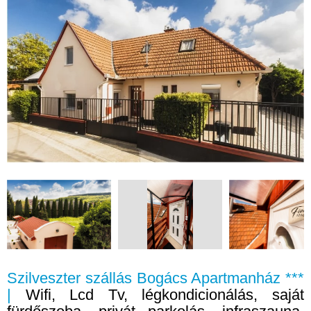
Szilveszter szállás Bogács Apartmanház ***
|
Wifi, Lcd Tv, légkondicionálás, saját