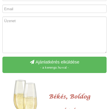
Ajánlatkérés elküldése
- a kerengo.hu-val -