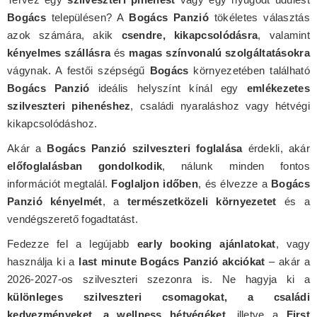
Bogács
településen? A
Bogács Panzió
tökéletes választás
azok számára, akik
csendre, kikapcsolódásra
, valamint
kényelmes szállásra
és
magas színvonalú szolgáltatásokra
vágynak. A festői szépségű
Bogács
környezetében található
Bogács Panzió
ideális helyszínt kínál egy
emlékezetes
szilveszteri pihenéshez
, családi nyaraláshoz vagy hétvégi
kikapcsolódáshoz.
Akár a
Bogács Panzió szilveszteri foglalása
érdekli, akár
előfoglalásban gondolkodik
, nálunk minden fontos
információt megtalál.
Foglaljon időben
, és élvezze a
Bogács
Panzió kényelmét
, a
természetközeli környezetet
és a
vendégszerető fogadtatást.
Fedezze fel a legújabb
early booking ajánlatokat
, vagy
használja ki a
last minute Bogács Panzió akciókat
– akár a
2026-2027-os szilveszteri szezonra is. Ne hagyja ki a
különleges szilveszteri csomagokat, a családi
kedvezményeket, a wellness hétvégéket
, illetve a
First