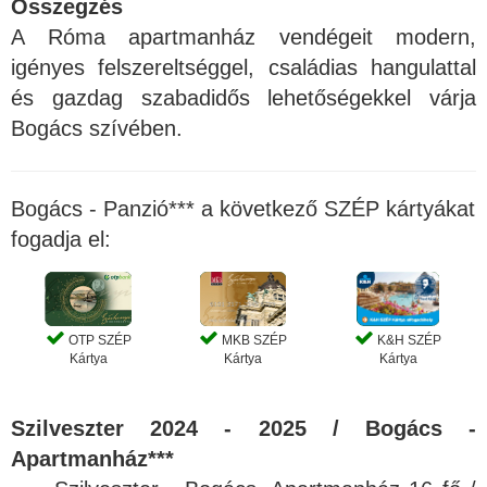
Összegzés
A Róma apartmanház vendégeit modern,
igényes felszereltséggel, családias hangulattal
és gazdag szabadidős lehetőségekkel várja
Bogács szívében.
Bogács - Panzió*** a következő SZÉP kártyákat
fogadja el:
OTP SZÉP
MKB SZÉP
K&H SZÉP
Kártya
Kártya
Kártya
Szilveszter 2024 - 2025 / Bogács -
Apartmanház***