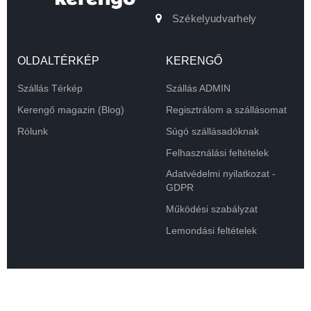
Székelyudvarhely
OLDALTÉRKÉP
KERENGŐ
Szállás Térkép
Szállás ADMIN
Kerengő magazin (Blog)
Regisztrálom a szállásomat
Rólunk
Súgó szállásadóknak
Felhasználási feltételek
Adatvédelmi nyilatkozat -
GDPR
Működési szabályzat
Lemondási feltételek