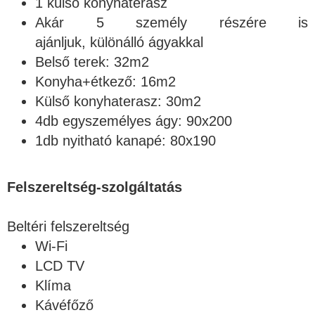
1 külső konyhaterasz
Akár 5 személy részére is
ajánljuk, különálló ágyakkal
Belső terek: 32m2
Konyha+étkező: 16m2
Külső konyhaterasz: 30m2
4db egyszemélyes ágy: 90x200
1db nyitható kanapé: 80x190
Felszereltség-szolgáltatás
Beltéri felszereltség
Wi-Fi
LCD TV
Klíma
Kávéfőző