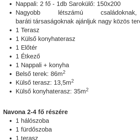
Nappali: 2 fő - 1db Sarokülő: 150x200
Nagyobb létszámú családoknak,
baráti társaságoknak ajánljuk nagy közös ter
1 Terasz
1 Külső konyhaterasz
1 Előtér
1 Étkező
1 Nappali + konyha
2
Belső terek: 86m
2
Külső terasz: 13,5m
2
Külső konyhaterasz: 35m
Navona 2-4 fő részére
1 hálószoba
1 fürdőszoba
1 terasz