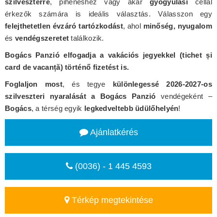
szilveszterre
, pihenéshez vagy akár
gyógyulási
céllal
érkezők számára is ideális választás. Válasszon egy
felejthetetlen évzáró tartózkodást
, ahol
minőség, nyugalom
és
vendégszeretet
találkozik.
Bogács Panzió elfogadja a vakációs jegyekkel (tichet și
card de vacanță) történő fizetést is.
Foglaljon most
, és tegye
különlegessé 2026-2027-os
szilveszteri nyaralását a Bogács Panzió
vendégeként –
Bogács
, a térség egyik
legkedveltebb üdülőhelyén
!
Ajánlatkérés
(0036) - 1 445 4593
Térkép megtekintése