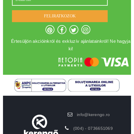
FELIRATKOZOK
Értesüljön akcióinkról és exkluzív ajánlatainkról! Ne hagyja
ki!
info@kerengo.ro
(004) - 0736651069