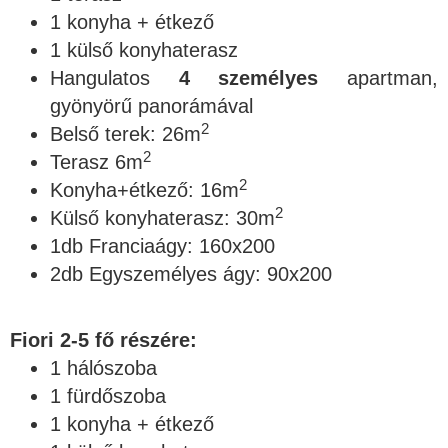
1 konyha + étkező
1 külső konyhaterasz
Hangulatos
4 személyes
apartman,
gyönyörű panorámával
2
Belső terek: 26m
2
Terasz 6m
2
Konyha+étkező: 16m
2
Külső konyhaterasz: 30m
1db Franciaágy: 160x200
2db Egyszemélyes ágy: 90x200
Fiori 2-5 fő részére:
1 hálószoba
1 fürdőszoba
1 konyha + étkező