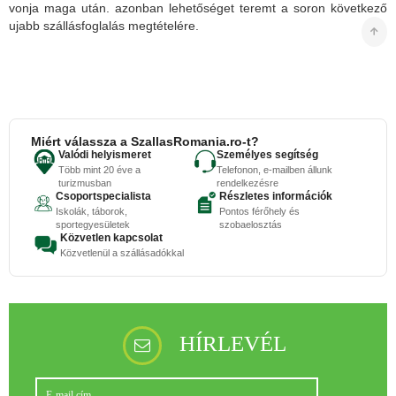
vonja maga után. azonban lehetőséget teremt a soron következő
ujabb szállásfoglalás megtételére.
Miért válassza a SzallasRomania.ro-t?
Valódi helyismeret
Személyes segítség
Több mint 20 éve a
Telefonon, e-mailben állunk
turizmusban
rendelkezésre
Csoportspecialista
Részletes információk
Iskolák, táborok,
Pontos férőhely és
sportegyesületek
szobaelosztás
Közvetlen kapcsolat
Közvetlenül a szállásadókkal
HÍRLEVÉL