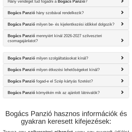
Hány vendéget tud fogadni a
Bogács Panzió
?
Bogács Panzió
hány szobával rendelkezik?
Bogács Panzió
milyen be- és kijelentkezési időkkel dolgozik?
Bogács Panzió
mennyiért kínál 2026-2027 szilveszteri
csomagajánlatot?
Bogács Panzió
milyen szolgáltatásokat kínál?
Bogács Panzió
milyen étkezési lehetőségeket kínál?
Bogács Panzió
fogad-e el Szép kártyás fizetést?
Bogács Panzió
környékén mik az ajánlott látnivalók?
Bogács Panzió hasznos információk és
gyakran keresett kifejezések:
Tervez egy
szilveszteri pihenést
vagy egy nyugodt üdülést