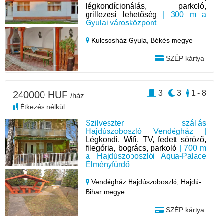
légkondícionálás, parkoló,
grillezési lehetőség
| 300 m a
Gyulai városközpont
Kulcsosház Gyula,
Békés megye
SZÉP kártya
3
3
1 - 8
240000 HUF
/ház
Étkezés nélkül
Szilveszter szállás
Hajdúszoboszló Vendégház |
Légkondi, Wifi, TV, fedett söröző,
filegória, bogrács, parkoló
| 700 m
a Hajdúszoboszlói Aqua-Palace
Élményfürdő
Vendégház Hajdúszoboszló,
Hajdú-
Bihar megye
SZÉP kártya