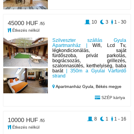
10
3
1 - 30
45000 HUF
/fő
Étkezés nélkül
Szilveszter szállás Gyula
Apartmanház |
Wifi, Lcd Tv,
légkondicionálás, saját
fürdőszoba, privát parkolás,
bográcsozás, grillezés,
szalonnasütés, kerthelyiség, baba
barát
| 350m a Gyulai Várfürdő
strand
Apartmanház Gyula,
Békés megye
SZÉP kártya
8
1
1 - 16
10000 HUF
/fő
Étkezés nélkül