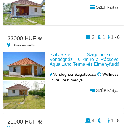
SZÉP kártya
2
1
1 - 6
33000 HUF
/fő
Étkezés nélkül
Szilveszter - Szigetbecse ,
Vendégház , 6 km-re a Ráckevei
Aqua Land Termál-és Élményfürdő
Vendégház Szigetbecse
Wellness
| SPA, Pest megye
SZÉP kártya
4
1
1 - 8
21000 HUF
/fő