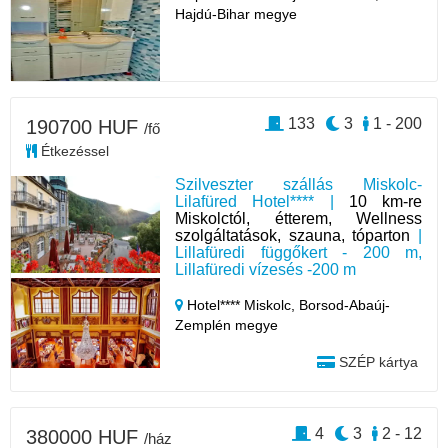
Hajdú-Bihar megye
133
3
1 - 200
190700 HUF
/fő
Étkezéssel
Szilveszter szállás Miskolc-
Lilafüred Hotel**** |
10 km-re
Miskolctól, étterem, Wellness
szolgáltatások, szauna, tóparton
|
Lillafüredi függőkert - 200 m,
Lillafüredi vízesés -200 m
Hotel**** Miskolc,
Borsod-Abaúj-
Zemplén megye
SZÉP kártya
4
3
2 - 12
380000 HUF
/ház