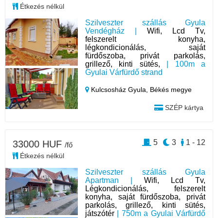
Étkezés nélkül
Szilveszter szállás Gyula
Vendégház |
Wifi, Lcd Tv,
felszerelt konyha,
légkondicionálás, saját
fürdőszoba, privát parkolás,
grillező, kinti sütés,
| 100m a
Gyulai Várfürdő strand
Kulcsosház Gyula,
Békés megye
SZÉP kártya
5
3
1 - 12
33000 HUF
/fő
Étkezés nélkül
Szilveszter szállás Gyula
Apartman |
Wifi, Lcd Tv,
Légkondicionálás, felszerelt
konyha, saját fürdőszoba, privát
parkolás, grillező, kinti sütés,
játszótér
| 750m a Gyulai Várfürdő