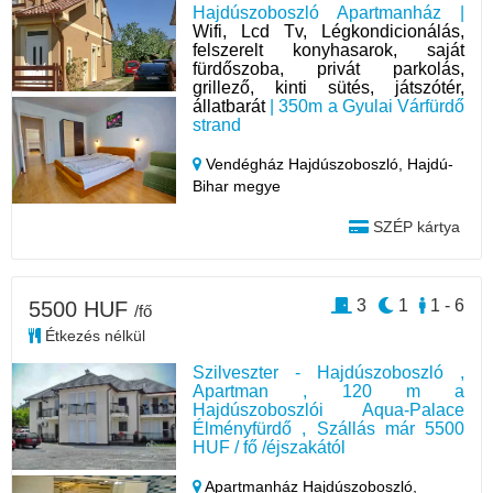
Hajdúszoboszló Apartmanház |
Wifi, Lcd Tv, Légkondicionálás,
felszerelt konyhasarok, saját
fürdőszoba, privát parkolás,
grillező, kinti sütés, játszótér,
állatbarát
| 350m a Gyulai Várfürdő
strand
Vendégház Hajdúszoboszló,
Hajdú-
Bihar megye
SZÉP kártya
3
1
1 - 6
5500 HUF
/fő
Étkezés nélkül
Szilveszter - Hajdúszoboszló ,
Apartman , 120 m a
Hajdúszoboszlói Aqua-Palace
Élményfürdő , Szállás már 5500
HUF / fő /éjszakától
Apartmanház Hajdúszoboszló,