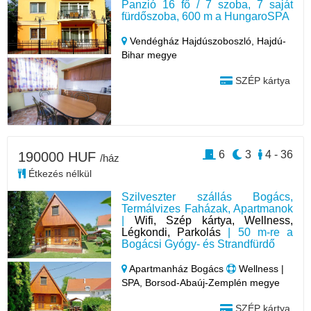
Panzió 16 fő / 7 szoba, 7 saját
fürdőszoba, 600 m a HungaroSPA
Vendégház Hajdúszoboszló,
Hajdú-
Bihar megye
SZÉP kártya
6
3
4 - 36
190000 HUF
/ház
Étkezés nélkül
Szilveszter szállás Bogács,
Termálvizes Faházak, Apartmanok
|
Wifi, Szép kártya, Wellness,
Légkondi, Parkolás
| 50 m-re a
Bogácsi Gyógy- és Strandfürdő
Apartmanház Bogács
Wellness |
SPA, Borsod-Abaúj-Zemplén megye
SZÉP kártya