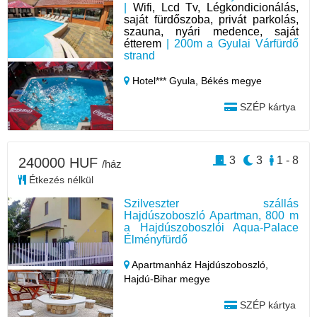
|
Wifi, Lcd Tv, Légkondicionálás,
saját fürdőszoba, privát parkolás,
szauna, nyári medence, saját
étterem
| 200m a Gyulai Várfürdő
strand
Hotel*** Gyula,
Békés megye
SZÉP kártya
3
3
1 - 8
240000 HUF
/ház
Étkezés nélkül
Szilveszter szállás
Hajdúszoboszló Apartman, 800 m
a Hajdúszoboszlói Aqua-Palace
Élményfürdő
Apartmanház Hajdúszoboszló,
Hajdú-Bihar megye
SZÉP kártya