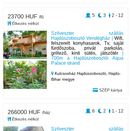
5
3
2 - 12
23700 HUF
/fő
Étkezés nélkül
Szilveszter szállás
Hajdúszoboszló Vendégház |
Wifi,
felszerelt konyhasarok, Tv, saját
fürdőszoba, privát parkolás,
grillező, kinti sütés, játszótér
|
700m a Hajdúszoboszlói Aqua
Palace strand
Kulcsosház Hajdúszoboszló,
Hajdú-
Bihar megye
SZÉP kártya
6
2
1 - 12
266000 HUF
/ház
Étkezés nélkül
Szilveszter szállás