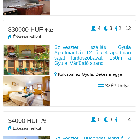
4
3
2 - 12
330000 HUF
/ház
Étkezés nélkül
Szilveszter szállás Gyula
Apartmanház 12 fő / 4 apartman
saját fürdőszobával, 150m a
Gyulai Várfürdő strand
Kulcsosház Gyula,
Békés megye
SZÉP kártya
6
3
1 - 14
34000 HUF
/fő
Étkezés nélkül
Szilveszter - Budapest, Panzió 14