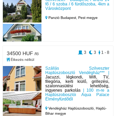
fő / 6 szoba / 6 fürdőszoba, 4km a
Városközpont
Panzió Budapest,
Pest megye
3
3
1 - 8
34500 HUF
/fő
Étkezés nélkül
Szállás Szilveszter
Hajdúszoboszló Vendégház*** |
Jacuzzi, légkondi, Wifi, TV,
filegória, kerti kiülő, grillezési,
szalonnasütési lehetőség,
ingyenes parkolás
| 100 m-re a
Hajdúszoboszlói Aqua Palace
Élményfürdőtől
Vendégház Hajdúszoboszló,
Hajdú-
Bihar megye