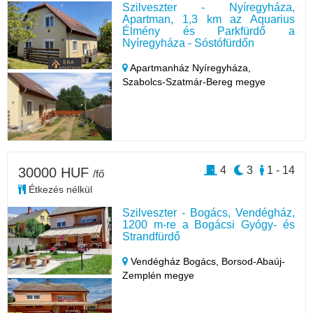
Szilveszter - Nyíregyháza,
Apartman, 1,3 km az Aquarius
Élmény és Parkfürdő a
Nyíregyháza - Sóstófürdőn
Apartmanház Nyíregyháza,
Szabolcs-Szatmár-Bereg megye
4
3
1 - 14
30000 HUF
/fő
Étkezés nélkül
Szilveszter - Bogács, Vendégház,
1200 m-re a Bogácsi Gyógy- és
Strandfürdő
Vendégház Bogács,
Borsod-Abaúj-
Zemplén megye