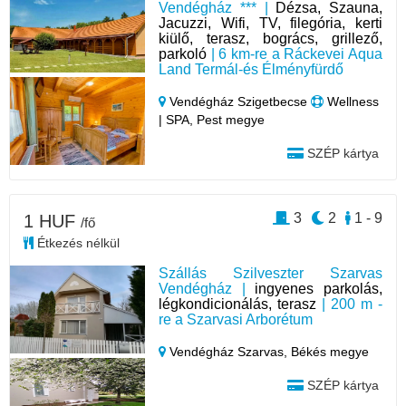
Vendégház *** |
Dézsa, Szauna,
Jacuzzi, Wifi, TV, filegória, kerti
kiülő, terasz, bogrács, grillező,
parkoló
| 6 km-re a Ráckevei Aqua
Land Termál-és Élményfürdő
Vendégház Szigetbecse
Wellness
| SPA, Pest megye
SZÉP kártya
3
2
1 - 9
1 HUF
/fő
Étkezés nélkül
Szállás Szilveszter Szarvas
Vendégház |
ingyenes parkolás,
légkondicionálás, terasz
| 200 m -
re a Szarvasi Arborétum
Vendégház Szarvas,
Békés megye
SZÉP kártya