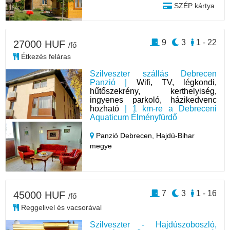
SZÉP kártya
9
3
1 - 22
27000 HUF
/fő
Étkezés feláras
Szilveszter szállás Debrecen
Panzió |
Wifi, TV, légkondi,
hűtőszekrény, kerthelyiség,
ingyenes parkoló, házikedvenc
hozható
| 1 km-re a Debreceni
Aquaticum Élményfürdő
Panzió Debrecen,
Hajdú-Bihar
megye
7
3
1 - 16
45000 HUF
/fő
Reggelivel és vacsorával
Szilveszter - Hajdúszoboszló,