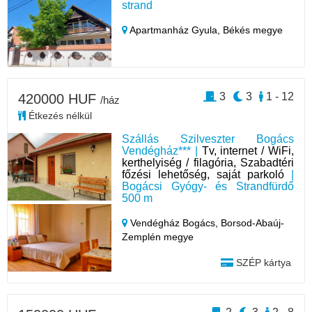
strand
Apartmanház Gyula,
Békés megye
3
3
1 - 12
420000 HUF
/ház
Étkezés nélkül
Szállás Szilveszter Bogács
Vendégház*** |
Tv, internet / WiFi,
kerthelyiség / filagória, Szabadtéri
főzési lehetőség, saját parkoló
|
Bogácsi Gyógy- és Strandfürdő
500 m
Vendégház Bogács,
Borsod-Abaúj-
Zemplén megye
SZÉP kártya