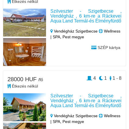
Étkezés nélkül
Szilveszter - Szigetbecse ,
Vendégház , 6 km-re a Ráckevei
Aqua Land Termál-és Élményfürdő
Vendégház Szigetbecse
Wellness
| SPA, Pest megye
SZÉP kártya
4
1
1 - 8
28000 HUF
/fő
Étkezés nélkül
Szilveszter - Szigetbecse ,
Vendégház , 6 km-re a Ráckevei
Aqua Land Termál-és Élményfürdő
Vendégház Szigetbecse
Wellness
| SPA, Pest megye