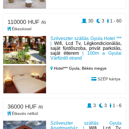
30
3
1 - 60
110000 HUF
/fő
Étkezéssel
Szilveszter szállás Gyula Hotel ***
|
Wifi, Lcd Tv, Légkondicionálás,
saját fürdőszoba, privát parkolás,
saját étterem
| 100m a Gyulai
Várfürdő strand
Hotel*** Gyula,
Békés megye
SZÉP kártya
3
3
1 - 6
36000 HUF
/fő
Étkezés nélkül
Szilveszter szállás Gyula
Apartmanház |
Wifi, Lcd Tv,