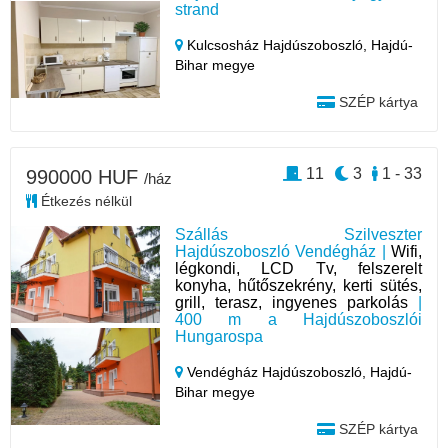
strand
Kulcsosház Hajdúszoboszló,
Hajdú-
Bihar megye
SZÉP kártya
11
3
1 - 33
990000 HUF
/ház
Étkezés nélkül
Szállás Szilveszter
Hajdúszoboszló Vendégház |
Wifi,
légkondi, LCD Tv, felszerelt
konyha, hűtőszekrény, kerti sütés,
grill, terasz, ingyenes parkolás
|
400 m a Hajdúszoboszlói
Hungarospa
Vendégház Hajdúszoboszló,
Hajdú-
Bihar megye
SZÉP kártya