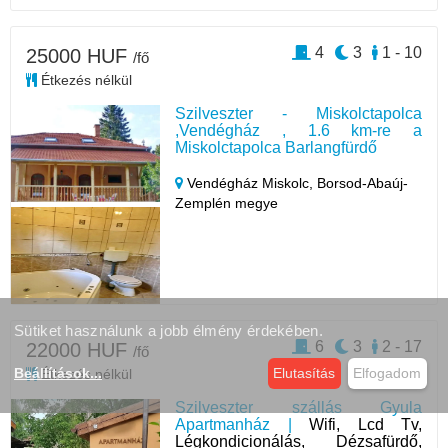
4
3
1 - 10
25000 HUF
/fő
Étkezés nélkül
Szilveszter - Miskolctapolca
,Vendégház , 1.6 km-re a
Miskolctapolca Barlangfürdő
Vendégház Miskolc,
Borsod-Abaúj-
Zemplén megye
Sütiket használunk a jobb élmény érdekében.
6
3
2 - 17
22000 HUF
/fő
Beállítások
...
Elutasítás
Elfogadom
Étkezés nélkül
Szilveszter szállás Gyula
Apartmanház |
Wifi, Lcd Tv,
Légkondicionálás, Dézsafürdő,