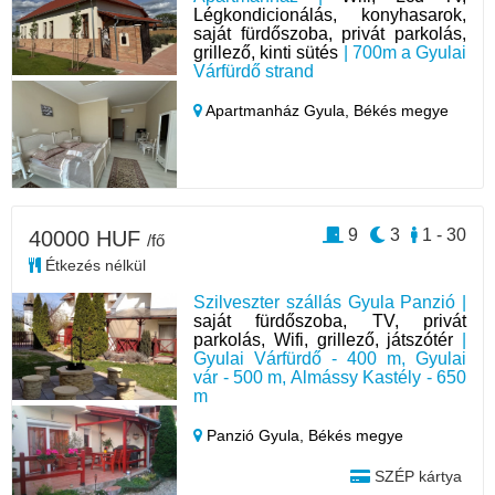
Légkondicionálás, konyhasarok,
saját fürdőszoba, privát parkolás,
grillező, kinti sütés
| 700m a Gyulai
Várfürdő strand
Apartmanház Gyula,
Békés megye
9
3
1 - 30
40000 HUF
/fő
Étkezés nélkül
Szilveszter szállás Gyula Panzió |
saját fürdőszoba, TV, privát
parkolás, Wifi, grillező, játszótér
|
Gyulai Várfürdő - 400 m, Gyulai
vár - 500 m, Almássy Kastély - 650
m
Panzió Gyula,
Békés megye
SZÉP kártya