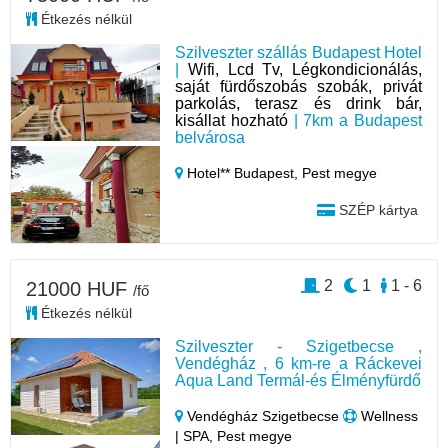
Étkezés nélkül
Szilveszter szállás Budapest Hotel
|
Wifi, Lcd Tv, Légkondicionálás,
saját fürdőszobás szobák, privát
parkolás, terasz és drink bár,
kisállat hozható
| 7km a Budapest
belvárosa
Hotel** Budapest,
Pest megye
SZÉP kártya
2
1
1 - 6
21000 HUF
/fő
Étkezés nélkül
Szilveszter - Szigetbecse ,
Vendégház , 6 km-re a Ráckevei
Aqua Land Termál-és Élményfürdő
Vendégház Szigetbecse
Wellness
| SPA, Pest megye