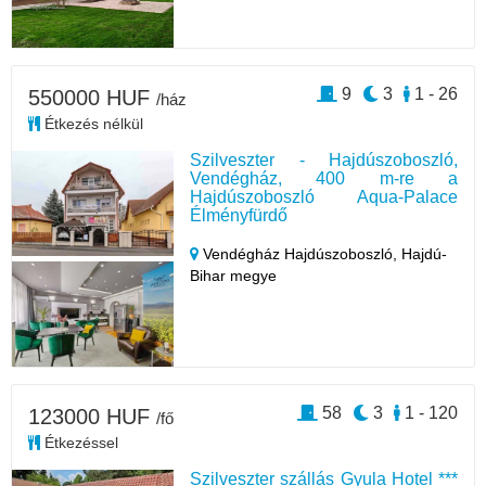
9
3
1 - 26
550000 HUF
/ház
Étkezés nélkül
Szilveszter - Hajdúszoboszló,
Vendégház, 400 m-re a
Hajdúszoboszló Aqua-Palace
Élményfürdő
Vendégház Hajdúszoboszló,
Hajdú-
Bihar megye
58
3
1 - 120
123000 HUF
/fő
Étkezéssel
Szilveszter szállás Gyula Hotel ***