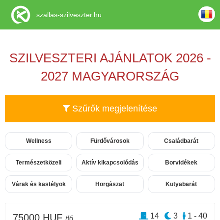
szallas-szilveszter.hu
SZILVESZTERI AJÁNLATOK 2026 -
2027 MAGYARORSZÁG
Szűrők megjelenítése
Wellness
Fürdővárosok
Családbarát
Természetközeli
Aktív kikapcsolódás
Borvidékek
Várak és kastélyok
Horgászat
Kutyabarát
14
3
1 - 40
75000 HUF
/fő