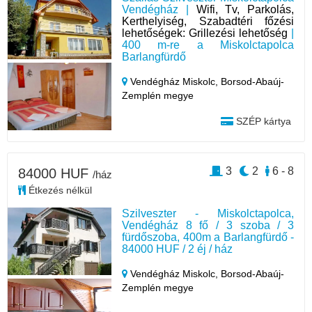
Vendégház |
Wifi, Tv, Parkolás,
Kerthelyiség, Szabadtéri főzési
lehetőségek: Grillezési lehetőség
|
400 m-re a Miskolctapolca
Barlangfürdő
Vendégház Miskolc,
Borsod-Abaúj-
Zemplén megye
SZÉP kártya
3
2
6 - 8
84000 HUF
/ház
Étkezés nélkül
Szilveszter - Miskolctapolca,
Vendégház 8 fő / 3 szoba / 3
fürdőszoba, 400m a Barlangfürdő -
84000 HUF / 2 éj / ház
Vendégház Miskolc,
Borsod-Abaúj-
Zemplén megye