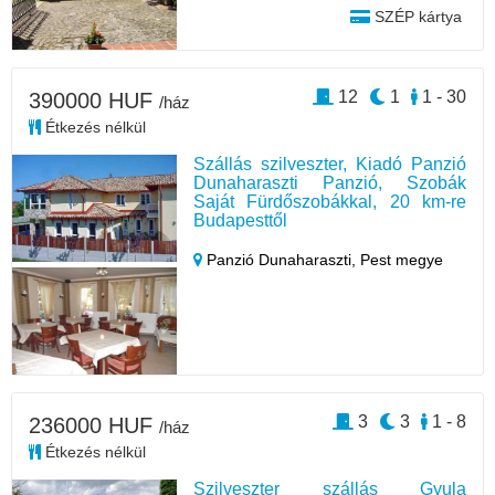
SZÉP kártya
12
1
1 - 30
390000 HUF
/ház
Étkezés nélkül
Szállás szilveszter, Kiadó Panzió
Dunaharaszti Panzió, Szobák
Saját Fürdőszobákkal, 20 km-re
Budapesttől
Panzió Dunaharaszti,
Pest megye
3
3
1 - 8
236000 HUF
/ház
Étkezés nélkül
Szilveszter szállás Gyula