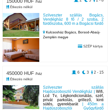
2
3
2 - 8
150000 HUF
/ház
Étkezés nélkül
Szilveszter szállás Bogács,
Vendégház 8 fő / 2 szoba, 2
fürdőszoba, 600 m a Bogácsi fürdő
Kulcsosház Bogács,
Borsod-Abaúj-
Zemplén megye
SZÉP kártya
6
3
2 - 15
450000 HUF
/ház
Étkezés nélkül
Szilveszter szállás
Hajdúszoboszló Vendégház |
Wifi,
Lcd Tv, Légkondicionálás, széf,
privát parkolás, grillező, kinti
sütés, gyerekbarát
| 450m a
Hajdúszoboszlói Gyógyfürdő