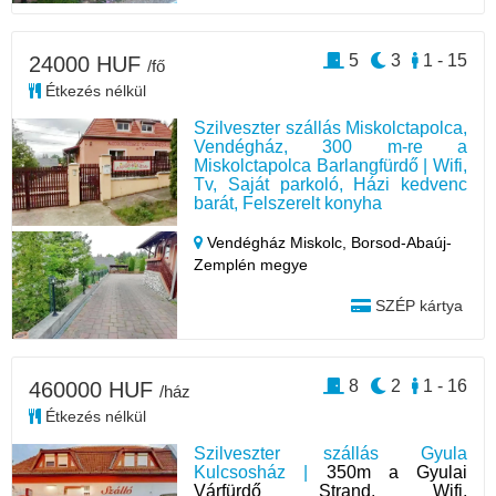
5
3
1 - 15
24000 HUF
/fő
Étkezés nélkül
Szilveszter szállás Miskolctapolca,
Vendégház, 300 m-re a
Miskolctapolca Barlangfürdő | Wifi,
Tv, Saját parkoló, Házi kedvenc
barát, Felszerelt konyha
Vendégház Miskolc,
Borsod-Abaúj-
Zemplén megye
SZÉP kártya
8
2
1 - 16
460000 HUF
/ház
Étkezés nélkül
Szilveszter szállás Gyula
Kulcsosház |
350m a Gyulai
Várfürdő Strand, Wifi,