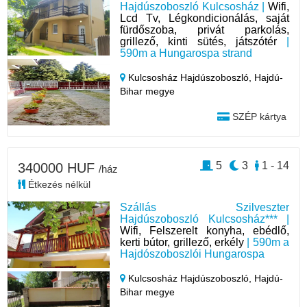
Hajdúszoboszló Kulcsosház |
Wifi,
Lcd Tv, Légkondicionálás, saját
fürdőszoba, privát parkolás,
grillező, kinti sütés, játszótér
|
590m a Hungarospa strand
Kulcsosház Hajdúszoboszló,
Hajdú-
Bihar megye
SZÉP kártya
5
3
1 - 14
340000 HUF
/ház
Étkezés nélkül
Szállás Szilveszter
Hajdúszoboszló Kulcsosház*** |
Wifi, Felszerelt konyha, ebédlő,
kerti bútor, grillező, erkély
| 590m a
Hajdószoboszlói Hungarospa
Kulcsosház Hajdúszoboszló,
Hajdú-
Bihar megye