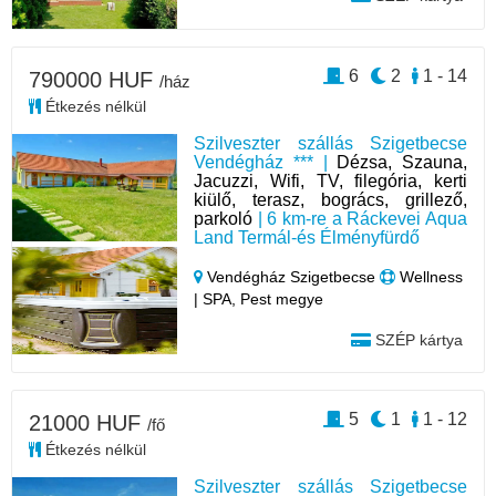
6
2
1 - 14
790000 HUF
/ház
Étkezés nélkül
Szilveszter szállás Szigetbecse
Vendégház *** |
Dézsa, Szauna,
Jacuzzi, Wifi, TV, filegória, kerti
kiülő, terasz, bogrács, grillező,
parkoló
| 6 km-re a Ráckevei Aqua
Land Termál-és Élményfürdő
Vendégház Szigetbecse
Wellness
| SPA, Pest megye
SZÉP kártya
5
1
1 - 12
21000 HUF
/fő
Étkezés nélkül
Szilveszter szállás Szigetbecse