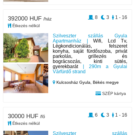
8
3
1 - 16
392000 HUF
/ház
Étkezés nélkül
Szilveszter szállás Gyula
Apartmanház |
Wifi, Lcd Tv,
Légkondicionálás, felszeret
konyha, saját fürdőszoba, privát
parkolás, grillezés és
bográcsozás, kinti sütés,
gyerekbarát
| 290m a Gyulai
Várfürdő strand
Kulcsosház Gyula,
Békés megye
SZÉP kártya
6
3
1 - 16
30000 HUF
/fő
Étkezés nélkül
Szilveszter szállás