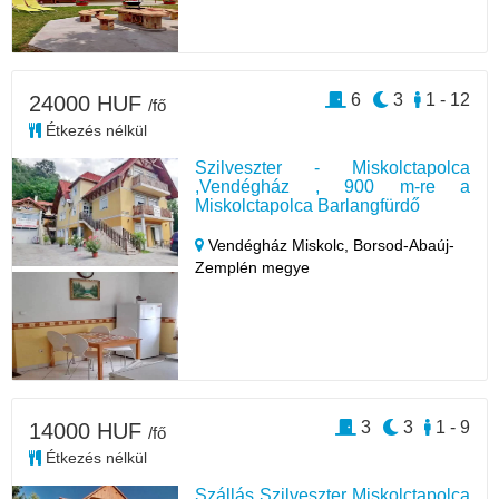
6
3
1 - 12
24000 HUF
/fő
Étkezés nélkül
Szilveszter - Miskolctapolca
,Vendégház , 900 m-re a
Miskolctapolca Barlangfürdő
Vendégház Miskolc,
Borsod-Abaúj-
Zemplén megye
3
3
1 - 9
14000 HUF
/fő
Étkezés nélkül
Szállás Szilveszter Miskolctapolca