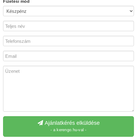
Fizetési mód
Ajánlatkérés elküldése
- a kerengo.hu-val -