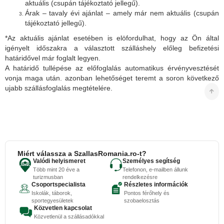
aktuális (csupán tájékoztató jellegű).
Árak – tavaly évi ajánlat – amely már nem aktuális (csupán
tájékoztató jellegű).
*Az aktuális ajánlat esetében is elöfordulhat, hogy az Ön által
igényelt időszakra a választott szálláshely előleg befizetési
határidővel már foglalt legyen.
A határidő tullépése az előfoglalás automatikus érvényvesztését
vonja maga után. azonban lehetőséget teremt a soron következő
ujabb szállásfoglalás megtételére.
Miért válassza a SzallasRomania.ro-t?
Valódi helyismeret
Személyes segítség
Több mint 20 éve a
Telefonon, e-mailben állunk
turizmusban
rendelkezésre
Csoportspecialista
Részletes információk
Iskolák, táborok,
Pontos férőhely és
sportegyesületek
szobaelosztás
Közvetlen kapcsolat
Közvetlenül a szállásadókkal