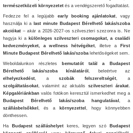
természetközeli környezetet
és a vendégszerető fogadtatást.
Fedezze fel a legújabb
early booking ajánlatokat
, vagy
használja ki a
last minute Budapest Bérelhető lakás/szoba
akciókat
– akár a 2026-2027-os szilveszteri szezonra is. Ne
hagyja ki a
különleges szilveszteri csomagokat, a családi
kedvezményeket, a wellness hétvégéket
, illetve a
First
Minute Budapest Bérelhető lakás/szoba
lehetőségeket sem.
Weboldalunkon részletes
bemutatót talál a Budapest
Bérelhető lakás/szoba kínálatáról
, beleértve az
elhelyezkedést
, a
szobák felszereltségét
, a
szolgáltatásokat
, valamint az aktuális
szilveszteri árakat
.
Képgalériánkban
valós fotókon keresztül ismerkedhet meg a
Budapest Bérelhető lakás/szoba hangulatával
, a
szállásbelsőkkel
, és a
környezettel
, hogy könnyebben
dönthessen.
Ha
Budapest szálláshelyet
keres, legyen szó
Budapest