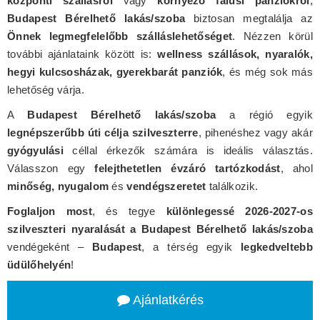
központi szállásról
vagy
környező falusi panziókról
,
Budapest Bérelhető lakás/szoba
biztosan megtalálja az
Önnek legmegfelelőbb szálláslehetőséget
. Nézzen körül
további ajánlataink között is:
wellness szállások, nyaralók,
hegyi kulcsosházak, gyerekbarát panziók
, és még sok más
lehetőség várja.
A
Budapest Bérelhető lakás/szoba
a régió egyik
legnépszerűbb úti célja szilveszterre
, pihenéshez vagy akár
gyógyulási
céllal érkezők számára is ideális választás.
Válasszon egy
felejthetetlen évzáró tartózkodást
, ahol
minőség, nyugalom
és
vendégszeretet
találkozik.
Foglaljon most
, és tegye
különlegessé 2026-2027-os
szilveszteri nyaralását a Budapest Bérelhető lakás/szoba
vendégeként –
Budapest
, a térség egyik
legkedveltebb
üdülőhelyén
!
Ajánlatkérés