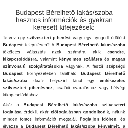
Budapest Bérelhető lakás/szoba
hasznos információk és gyakran
keresett kifejezések:
Tervez egy
szilveszteri pihenést
vagy egy nyugodt üdülést
Budapest
településen? A
Budapest Bérelhető lakás/szoba
tökéletes választás azok számára, akik
csendre,
kikapcsolódásra
, valamint
kényelmes szállásra
és
magas
színvonalú szolgáltatásokra
vágynak. A festői szépségű
Budapest
környezetében található
Budapest Bérelhető
lakás/szoba
ideális helyszínt kínál egy
emlékezetes
szilveszteri pihenéshez
, családi nyaraláshoz vagy hétvégi
kikapcsolódáshoz.
Akár a
Budapest Bérelhető lakás/szoba szilveszteri
foglalása
érdekli, akár
előfoglalásban gondolkodik
, nálunk
minden fontos információt megtalál.
Foglaljon időben
, és
élvezze a
Budapest Bérelhető lakás/szoba kényelmét
, a