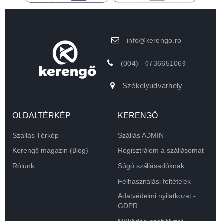
info@kerengo.ro
(004) - 0736651069
Székelyudvarhely
OLDALTÉRKÉP
KERENGŐ
Szállás Térkép
Szállás ADMIN
Kerengő magazin (Blog)
Regisztrálom a szállásomat
Rólunk
Súgó szállásadóknak
Felhasználási feltételek
Adatvédelmi nyilatkozat -
GDPR
Működési szabályzat