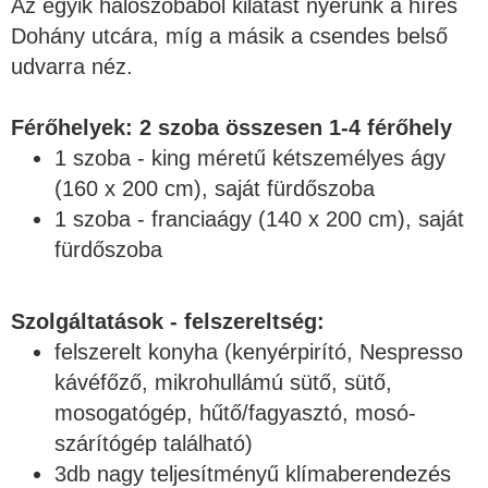
Az egyik hálószobából kilátást nyerünk a híres
Dohány utcára, míg a másik a csendes belső
udvarra néz.
Férőhelyek: 2 szoba összesen 1-4 férőhely
1 szoba -
king méretű kétszemélyes ágy
(160 x 200 cm), saját fürdőszoba
1 szoba - franciaágy (140 x 200 cm), saját
fürdőszoba
Szolgáltatások - felszereltség:
felszerelt konyha (
kenyérpirító, Nespresso
kávéfőző, mikrohullámú sütő, sütő,
mosogatógép, hűtő/fagyasztó, mosó-
szárítógép található
)
3db nagy teljesítményű klímaberendezés