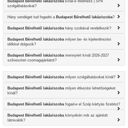
Budapest Bérelhető lakás/szoba
kínál-e Wellness | SPA
szolgáltatásokat?
Hány vendéget tud fogadni a
Budapest Bérelhető lakás/szoba
?
Budapest Bérelhető lakás/szoba
hány szobával rendelkezik?
Budapest Bérelhető lakás/szoba
milyen be- és kijelentkezési
időkkel dolgozik?
Budapest Bérelhető lakás/szoba
mennyiért kínál 2026-2027
szilveszteri csomagajánlatot?
Budapest Bérelhető lakás/szoba
milyen szolgáltatásokat kínál?
Budapest Bérelhető lakás/szoba
milyen étkezési lehetőségeket
kínál?
Budapest Bérelhető lakás/szoba
fogad-e el Szép kártyás fizetést?
Budapest Bérelhető lakás/szoba
környékén mik az ajánlott
látnivalók?