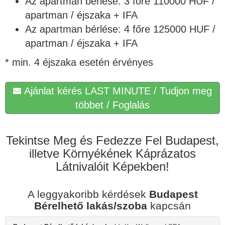
Az apartman bérlése: 3 főre 110000 HUF /
apartman / éjszaka + IFA
Az apartman bérlése: 4 főre 125000 HUF /
apartman / éjszaka + IFA
* min. 4 éjszaka esetén érvényes
Ajánlat kérés LAST MINUTE / Tudjon meg
többet / Foglalás
Tekintse Meg és Fedezze Fel Budapest,
illetve Környékének Káprázatos
Látnivalóit Képekben!
A leggyakoribb kérdések
Budapest
Bérelhető lakás/szoba
kapcsán