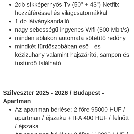
2db
síkképernyős T
v (50" + 43") Netflix
hozzáféréssel
és világcsatornákkal
1 db látványkandalló
nagy sebességű ingyenes Wifi (500 Mbit/s)
minden ablakon automata sötétítő redőny
mindkét fürdőszobában eső - és
kézizuhany valamint hajszárító, sampon és
tusfürdő található
Szilveszter 2025 - 2026 / Budapest -
Apartman
Az apartman bérlése: 2 főre 95000 HUF /
apartman / éjszaka + IFA 400 HUF / felnőtt
/ éjszaka