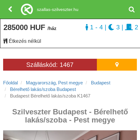
szallas-szilveszter.hu
285000 HUF
1 - 4
|
3
|
2
/ház
Étkezés nélkül
Szálláskód: 1467
Főoldal
Magyarország, Pest megye
Budapest
Bérelhető lakás/szoba Budapest
Budapest Bérelhető lakás/szoba K1467
Szilveszter Budapest - Bérelhető
lakás/szoba - Pest megye