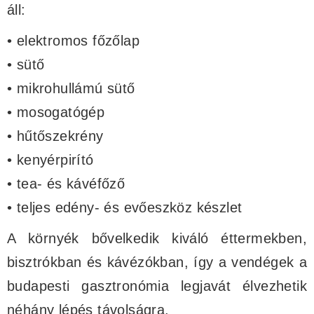
áll:
• elektromos főzőlap
• sütő
• mikrohullámú sütő
• mosogatógép
• hűtőszekrény
• kenyérpirító
• tea- és kávéfőző
• teljes edény- és evőeszköz készlet
A környék bővelkedik kiváló éttermekben,
bisztrókban és kávézókban, így a vendégek a
budapesti gasztronómia legjavát élvezhetik
néhány lépés távolságra.