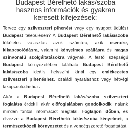
Budapest Bérelhető lakás/szoba
hasznos információk és gyakran
keresett kifejezések:
Tervez egy
szilveszteri pihenést
vagy egy nyugodt üdülést
Budapest
településen? A
Budapest Bérelhető lakás/szoba
tökéletes választás azok számára, akik
csendre,
kikapcsolódásra
, valamint
kényelmes szállásra
és
magas
színvonalú szolgáltatásokra
vágynak. A festői szépségű
Budapest
környezetében található
Budapest Bérelhető
lakás/szoba
ideális helyszínt kínál egy
emlékezetes
szilveszteri pihenéshez
, családi nyaraláshoz vagy hétvégi
kikapcsolódáshoz.
Akár a
Budapest Bérelhető lakás/szoba szilveszteri
foglalása
érdekli, akár
előfoglalásban gondolkodik
, nálunk
minden fontos információt megtalál.
Foglaljon időben
, és
élvezze a
Budapest Bérelhető lakás/szoba kényelmét
, a
természetközeli környezetet
és a vendégszerető fogadtatást.