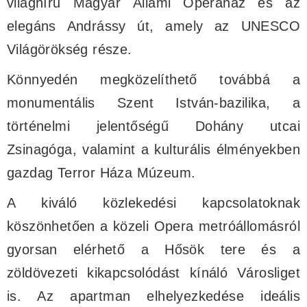
világhírű Magyar Állami Operaház és az
elegáns Andrássy út, amely az UNESCO
Világörökség része.
Könnyedén megközelíthető továbbá a
monumentális Szent István-bazilika, a
történelmi jelentőségű Dohány utcai
Zsinagóga, valamint a kulturális élményekben
gazdag Terror Háza Múzeum.
A kiváló közlekedési kapcsolatoknak
köszönhetően a közeli Opera metróállomásról
gyorsan elérhető a Hősök tere és a
zöldövezeti kikapcsolódást kínáló Városliget
is. Az apartman elhelyezkedése ideális