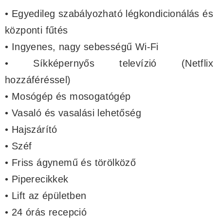
• Egyedileg szabályozható légkondicionálás és
központi fűtés
• Ingyenes, nagy sebességű Wi-Fi
• Síkképernyős televízió (Netflix
hozzáféréssel)
• Mosógép és mosogatógép
• Vasaló és vasalási lehetőség
• Hajszárító
• Széf
• Friss ágynemű és törölköző
• Piperecikkek
• Lift az épületben
• 24 órás recepció