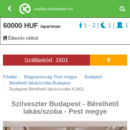
szallas-szilveszter.hu
60000 HUF
1 - 2
|
1
|
1
/apartman
Étkezés nélkül
Szálláskód: 1601
Főoldal
Magyarország, Pest megye
Budapest
Bérelhető lakás/szoba Budapest
Budapest Bérelhető lakás/szoba K1601
Szilveszter Budapest - Bérelhető
lakás/szoba - Pest megye