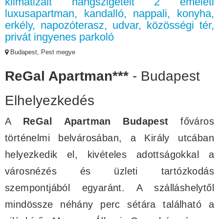
klimatizált hangszigetelt 2 emeleti
luxusapartman, kandalló, nappali, konyha,
erkély, napozóterasz, udvar, közösségi tér,
privát ingyenes parkoló
Budapest, Pest megye
ReGal Apartman***
- Budapest
Elhelyezkedés
A
ReGal Apartman Budapest
főváros
történelmi belvárosában, a Király utcában
helyezkedik el, kivételes adottságokkal a
városnézés és üzleti tartózkodás
szempontjából egyaránt. A szálláshelytől
mindössze néhány perc sétára található a