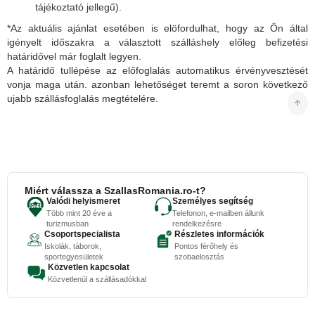
tájékoztató jellegű).
*Az aktuális ajánlat esetében is elöfordulhat, hogy az Ön által
igényelt időszakra a választott szálláshely előleg befizetési
határidővel már foglalt legyen.
A határidő tullépése az előfoglalás automatikus érvényvesztését
vonja maga után. azonban lehetőséget teremt a soron következő
ujabb szállásfoglalás megtételére.
Miért válassza a SzallasRomania.ro-t?
Valódi helyismeret
Személyes segítség
Több mint 20 éve a
Telefonon, e-mailben állunk
turizmusban
rendelkezésre
Csoportspecialista
Részletes információk
Iskolák, táborok,
Pontos férőhely és
sportegyesületek
szobaelosztás
Közvetlen kapcsolat
Közvetlenül a szállásadókkal