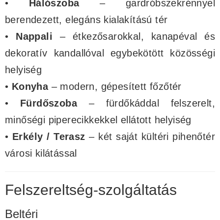
•
Hálószoba
– gardróbszekrénnyel
berendezett, elegáns kialakítású tér
•
Nappali
– étkezősarokkal, kanapéval és
dekoratív kandallóval egybekötött közösségi
helyiség
•
Konyha
– modern, gépesített főzőtér
•
Fürdőszoba
– fürdőkáddal felszerelt,
minőségi piperecikkekkel ellátott helyiség
•
Erkély / Terasz
– két saját kültéri pihenőtér
városi kilátással
Felszereltség-szolgáltatás
Beltéri