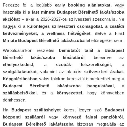
Fedezze fel a legújabb
early booking ajánlatokat
, vagy
használja ki a
last minute Budapest Bérelhető lakás/szoba
akciókat
– akár a 2026-2027-os szilveszteri szezonra is. Ne
hagyja ki a
különleges szilveszteri csomagokat, a családi
kedvezményeket, a wellness hétvégéket
, illetve a
First
Minute Budapest Bérelhető lakás/szoba
lehetőségeket sem.
Weboldalunkon részletes
bemutatót talál a Budapest
Bérelhető lakás/szoba kínálatáról
, beleértve az
elhelyezkedést
, a
szobák felszereltségét
, a
szolgáltatásokat
, valamint az aktuális
szilveszteri árakat
.
Képgalériánkban
valós fotókon keresztül ismerkedhet meg a
Budapest Bérelhető lakás/szoba hangulatával
, a
szállásbelsőkkel
, és a
környezettel
, hogy könnyebben
dönthessen.
Ha
Budapest szálláshelyet
keres, legyen szó
Budapest
központi szállásról
vagy
környező falusi panziókról
,
Budapest Bérelhető lakás/szoba
biztosan megtalálja az