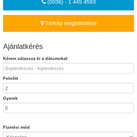
(0036) - 1 445 4593
Térkép megtekintése
Ajánlatkérés
Kérem válassza ki a dátumokat
Felnőtt
Gyerek
Fizetési mód