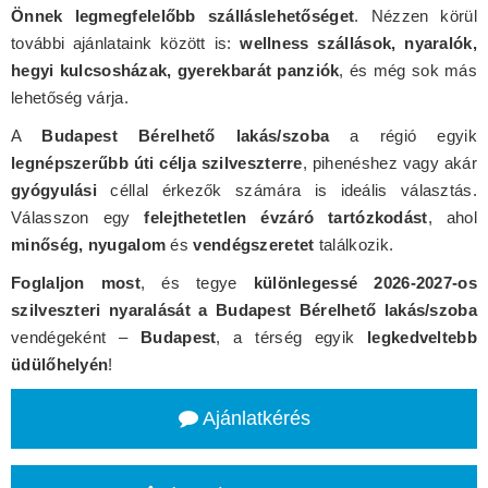
Önnek legmegfelelőbb szálláslehetőséget
. Nézzen körül
további ajánlataink között is:
wellness szállások, nyaralók,
hegyi kulcsosházak, gyerekbarát panziók
, és még sok más
lehetőség várja.
A
Budapest Bérelhető lakás/szoba
a régió egyik
legnépszerűbb úti célja szilveszterre
, pihenéshez vagy akár
gyógyulási
céllal érkezők számára is ideális választás.
Válasszon egy
felejthetetlen évzáró tartózkodást
, ahol
minőség, nyugalom
és
vendégszeretet
találkozik.
Foglaljon most
, és tegye
különlegessé 2026-2027-os
szilveszteri nyaralását a Budapest Bérelhető lakás/szoba
vendégeként –
Budapest
, a térség egyik
legkedveltebb
üdülőhelyén
!
Ajánlatkérés