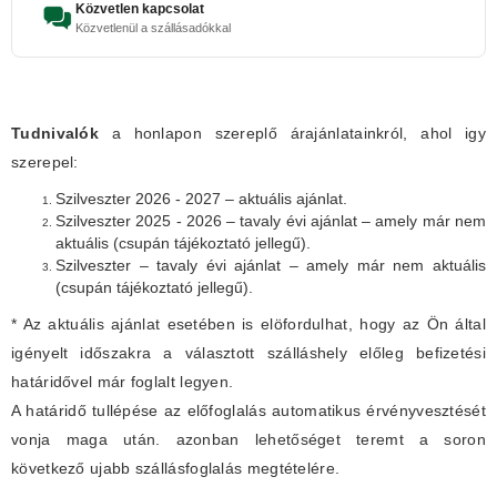
Közvetlen kapcsolat
Közvetlenül a szállásadókkal
Tudnivalók
a honlapon szereplő árajánlatainkról, ahol igy
szerepel:
Szilveszter 2026 - 2027 – aktuális ajánlat.
Szilveszter 2025 - 2026 – tavaly évi ajánlat – amely már nem
aktuális (csupán tájékoztató jellegű).
Szilveszter – tavaly évi ajánlat – amely már nem aktuális
(csupán tájékoztató jellegű).
* Az aktuális ajánlat esetében is elöfordulhat, hogy az Ön által
igényelt időszakra a választott szálláshely előleg befizetési
határidővel már foglalt legyen.
A határidő tullépése az előfoglalás automatikus érvényvesztését
vonja maga után. azonban lehetőséget teremt a soron
következő ujabb szállásfoglalás megtételére.