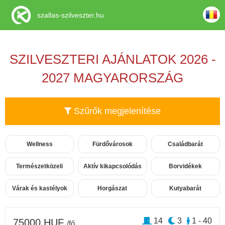
szallas-szilveszter.hu
SZILVESZTERI AJÁNLATOK 2026 -
2027 MAGYARORSZÁG
Szűrők megjelenítése
Wellness
Fürdővárosok
Családbarát
Természetközeli
Aktív kikapcsolódás
Borvidékek
Várak és kastélyok
Horgászat
Kutyabarát
14
3
1 - 40
75000 HUF
/fő