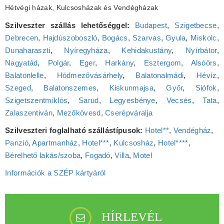
Hétvégi házak, Kulcsosházak és Vendégházak
Szilveszter szállás lehetőséggel:
Budapest
,
Szigetbecse
,
Debrecen
,
Hajdúszoboszló
,
Bogács
,
Szarvas
,
Gyula
,
Miskolc
,
Dunaharaszti
,
Nyíregyháza
,
Kehidakustány
,
Nyírbátor
,
Nagyatád
,
Polgár
,
Eger
,
Harkány
,
Esztergom
,
Alsóörs
,
Balatonlelle
,
Hódmezővásárhely
,
Balatonalmádi
,
Hévíz
,
Szeged
,
Balatonszemes
,
Kiskunmajsa
,
Győr
,
Siófok
,
Szigetszentmiklós
,
Sarud
,
Legyesbénye
,
Vecsés
,
Tata
,
Zalaszentiván
,
Mezőkövesd
,
Cserépváralja
Szilveszteri foglalható szállástípusok:
Hotel**
,
Vendégház
,
Panzió
,
Apartmanház
,
Hotel***
,
Kulcsosház
,
Hotel****
,
Bérelhető lakás/szoba
,
Fogadó
,
Villa
,
Motel
Információk a SZÉP kártyáról
HÍRLEVÉL