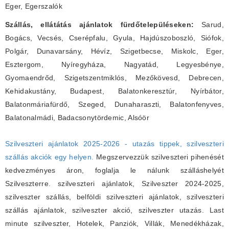
Eger, Egerszalók
Szállás, ellátátás ajánlatok fürdőtelepüléseken:
Sarud,
Bogács, Vecsés, Cserépfalu, Gyula, Hajdúszoboszló, Siófok,
Polgár, Dunavarsány, Hévíz, Szigetbecse, Miskolc, Eger,
Esztergom, Nyíregyháza, Nagyatád, Legyesbénye,
Gyomaendrőd, Szigetszentmiklós, Mezőkövesd, Debrecen,
Kehidakustány, Budapest, Balatonkeresztúr, Nyírbátor,
Balatonmáriafürdő, Szeged, Dunaharaszti, Balatonfenyves,
Balatonalmádi, Badacsonytördemic, Alsóör
Szilveszteri ajánlatok 2025-2026 - utazás tippek, szilveszteri
szállás akciók egy helyen.
Megszervezzük szilveszteri pihenését
kedvezményes áron, foglalja le nálunk szálláshelyét
Szilveszterre. szilveszteri ajánlatok, Szilveszter 2024-2025,
szilveszter szállás, belföldi szilveszteri ajánlatok, szilveszteri
szállás ajánlatok, szilveszter akció, szilveszter utazás. Last
minute szilveszter, Hotelek, Panziók, Villák, Menedékházak,