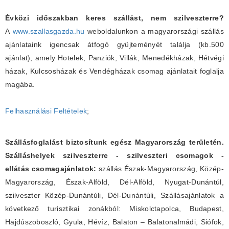
Évközi időszakban keres szállást, nem szilveszterre?
A
www.szallasgazda.hu
weboldalunkon a magyarországi szállás
ajánlataink igencsak átfogó gyüjteményét találja (kb.500
ajánlat), amely Hotelek, Panziók, Villák, Menedékházak, Hétvégi
házak, Kulcsosházak és Vendégházak csomag ajánlatait foglalja
magába.
Felhasználási Feltételek
;
Szállásfoglalást biztosítunk egész Magyarország területén.
Szálláshelyek szilveszterre - szilveszteri csomagok -
ellátás csomagajánlatok:
szállás Észak-Magyarország, Közép-
Magyarország, Észak-Alföld, Dél-Alföld, Nyugat-Dunántúl,
szilveszter Közép-Dunántúli, Dél-Dunántúli, Szállásajánlatok a
következő turisztikai zonákból: Miskolctapolca, Budapest,
Hajdúszoboszló, Gyula, Hévíz, Balaton – Balatonalmádi, Siófok,