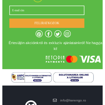
FELIRATKOZOK
Értesüljön akcióinkról és exkluzív ajánlatainkról! Ne hagyja
ki!
info@kerengo.ro