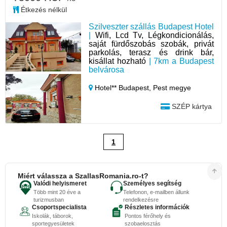
Étkezés nélkül
Szilveszter szállás Budapest Hotel
|
Wifi, Lcd Tv, Légkondicionálás,
saját fürdőszobás szobák, privát
parkolás, terasz és drink bár,
kisállat hozható
| 7km a Budapest
belvárosa
Hotel** Budapest,
Pest megye
SZÉP kártya
1
Miért válassza a SzallasRomania.ro-t?
Valódi helyismeret
Személyes segítség
Több mint 20 éve a
Telefonon, e-mailben állunk
turizmusban
rendelkezésre
Csoportspecialista
Részletes információk
Iskolák, táborok,
Pontos férőhely és
sportegyesületek
szobaelosztás