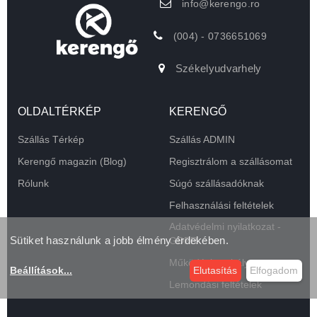
info@kerengo.ro
(004) - 0736651069
Székelyudvarhely
OLDALTÉRKÉP
KERENGŐ
Szállás Térkép
Szállás ADMIN
Kerengő magazin (Blog)
Regisztrálom a szállásomat
Rólunk
Súgó szállásadóknak
Felhasználási feltételek
Adatvédelmi nyilatkozat -
Sütiket használunk a jobb élmény érdekében.
GDPR
Működési szabályzat
Beállítások
...
Elutasítás
Elfogadom
Lemondási feltételek