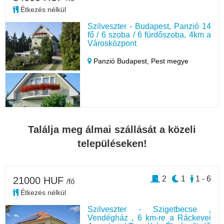
Étkezés nélkül
Szilveszter - Budapest, Panzió 14
fő / 6 szoba / 6 fürdőszoba, 4km a
Városközpont
Panzió Budapest,
Pest megye
Találja meg álmai szállását a közeli
településeken!
2
1
1 - 6
21000 HUF
/fő
Étkezés nélkül
Szilveszter - Szigetbecse ,
Vendégház , 6 km-re a Ráckevei