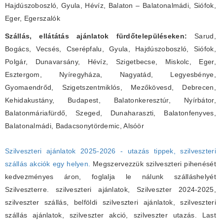
Hajdúszoboszló, Gyula, Hévíz, Balaton – Balatonalmádi, Siófok,
Eger, Egerszalók
Szállás, ellátátás ajánlatok fürdőtelepüléseken:
Sarud,
Bogács, Vecsés, Cserépfalu, Gyula, Hajdúszoboszló, Siófok,
Polgár, Dunavarsány, Hévíz, Szigetbecse, Miskolc, Eger,
Esztergom, Nyíregyháza, Nagyatád, Legyesbénye,
Gyomaendrőd, Szigetszentmiklós, Mezőkövesd, Debrecen,
Kehidakustány, Budapest, Balatonkeresztúr, Nyírbátor,
Balatonmáriafürdő, Szeged, Dunaharaszti, Balatonfenyves,
Balatonalmádi, Badacsonytördemic, Alsóör
Szilveszteri ajánlatok 2025-2026 - utazás tippek, szilveszteri
szállás akciók egy helyen.
Megszervezzük szilveszteri pihenését
kedvezményes áron, foglalja le nálunk szálláshelyét
Szilveszterre. szilveszteri ajánlatok, Szilveszter 2024-2025,
szilveszter szállás, belföldi szilveszteri ajánlatok, szilveszteri
szállás ajánlatok, szilveszter akció, szilveszter utazás. Last