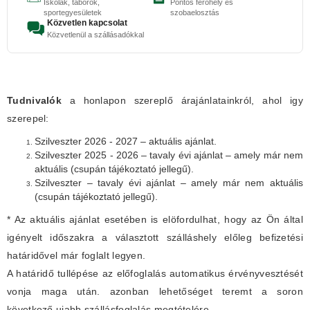
Iskolák, táborok,
Pontos férőhely és
sportegyesületek
szobaelosztás
Közvetlen kapcsolat
Közvetlenül a szállásadókkal
Tudnivalók
a honlapon szereplő árajánlatainkról, ahol igy
szerepel:
Szilveszter 2026 - 2027 – aktuális ajánlat.
Szilveszter 2025 - 2026 – tavaly évi ajánlat – amely már nem
aktuális (csupán tájékoztató jellegű).
Szilveszter – tavaly évi ajánlat – amely már nem aktuális
(csupán tájékoztató jellegű).
* Az aktuális ajánlat esetében is elöfordulhat, hogy az Ön által
igényelt időszakra a választott szálláshely előleg befizetési
határidővel már foglalt legyen.
A határidő tullépése az előfoglalás automatikus érvényvesztését
vonja maga után. azonban lehetőséget teremt a soron
következő ujabb szállásfoglalás megtételére.