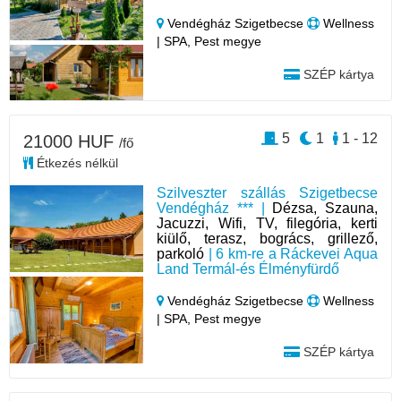
Vendégház Szigetbecse
Wellness
| SPA, Pest megye
SZÉP kártya
5
1
1 - 12
21000 HUF
/fő
Étkezés nélkül
Szilveszter szállás Szigetbecse
Vendégház *** |
Dézsa, Szauna,
Jacuzzi, Wifi, TV, filegória, kerti
kiülő, terasz, bogrács, grillező,
parkoló
| 6 km-re a Ráckevei Aqua
Land Termál-és Élményfürdő
Vendégház Szigetbecse
Wellness
| SPA, Pest megye
SZÉP kártya