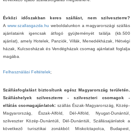
Évközi időszakban keres szállást, nem szilveszterre?
A
www.szallasgazda.hu
weboldalunkon a magyarországi szállás
ajánlataink igencsak átfogó gyüjteményét találja (kb.500
ajánlat), amely Hotelek, Panziók, Villák, Menedékházak, Hétvégi
házak, Kulcsosházak és Vendégházak csomag ajánlatait foglalja
magába.
Felhasználási Feltételek
;
Szállásfoglalást biztosítunk egész Magyarország területén.
Szálláshelyek szilveszterre - szilveszteri csomagok -
ellátás csomagajánlatok:
szállás Észak-Magyarország, Közép-
Magyarország, Észak-Alföld, Dél-Alföld, Nyugat-Dunántúl,
szilveszter Közép-Dunántúli, Dél-Dunántúli, Szállásajánlatok a
következő turisztikai zonákból: Miskolctapolca, Budapest,