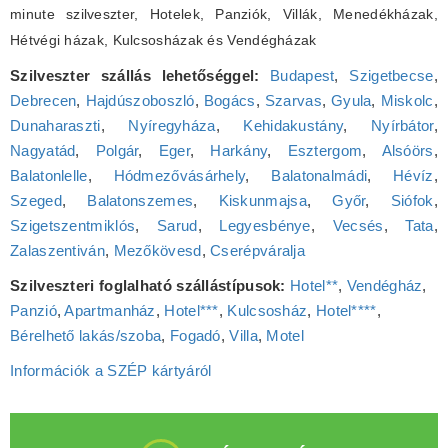
minute szilveszter, Hotelek, Panziók, Villák, Menedékházak,
Hétvégi házak, Kulcsosházak és Vendégházak
Szilveszter szállás lehetőséggel:
Budapest
,
Szigetbecse
,
Debrecen
,
Hajdúszoboszló
,
Bogács
,
Szarvas
,
Gyula
,
Miskolc
,
Dunaharaszti
,
Nyíregyháza
,
Kehidakustány
,
Nyírbátor
,
Nagyatád
,
Polgár
,
Eger
,
Harkány
,
Esztergom
,
Alsóörs
,
Balatonlelle
,
Hódmezővásárhely
,
Balatonalmádi
,
Hévíz
,
Szeged
,
Balatonszemes
,
Kiskunmajsa
,
Győr
,
Siófok
,
Szigetszentmiklós
,
Sarud
,
Legyesbénye
,
Vecsés
,
Tata
,
Zalaszentiván
,
Mezőkövesd
,
Cserépváralja
Szilveszteri foglalható szállástípusok:
Hotel**
,
Vendégház
,
Panzió
,
Apartmanház
,
Hotel***
,
Kulcsosház
,
Hotel****
,
Bérelhető lakás/szoba
,
Fogadó
,
Villa
,
Motel
Információk a SZÉP kártyáról