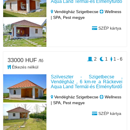
Aqua Land Termál-és Élményfürdő
Vendégház Szigetbecse
Wellness
| SPA, Pest megye
SZÉP kártya
2
1
1 - 6
33000 HUF
/fő
Étkezés nélkül
Szilveszter - Szigetbecse ,
Vendégház , 6 km-re a Ráckevei
Aqua Land Termál-és Élményfürdő
Vendégház Szigetbecse
Wellness
| SPA, Pest megye
SZÉP kártya