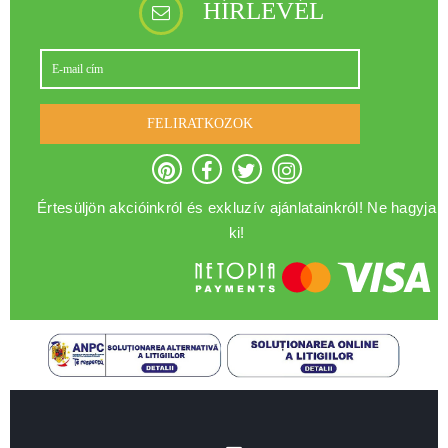
HÍRLEVÉL
FELIRATKOZOK
Értesüljön akcióinkról és exkluzív ajánlatainkról! Ne hagyja
ki!