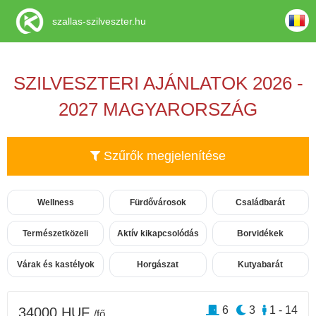
szallas-szilveszter.hu
SZILVESZTERI AJÁNLATOK 2026 -
2027 MAGYARORSZÁG
Szűrők megjelenítése
Wellness
Fürdővárosok
Családbarát
Természetközeli
Aktív kikapcsolódás
Borvidékek
Várak és kastélyok
Horgászat
Kutyabarát
6
3
1 - 14
34000 HUF
/fő