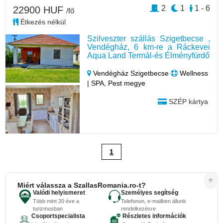
2
1
1 - 6
22900 HUF
/fő
Étkezés nélkül
Szilveszter szállás Szigetbecse ,
Vendégház, 6 km-re a Ráckevei
Aqua Land Termál-és Élményfürdő
Vendégház Szigetbecse
Wellness
| SPA, Pest megye
SZÉP kártya
1
Miért válassza a SzallasRomania.ro-t?
Valódi helyismeret
Személyes segítség
Több mint 20 éve a
Telefonon, e-mailben állunk
turizmusban
rendelkezésre
Csoportspecialista
Részletes információk