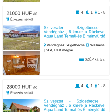
4
1
1 - 8
21000 HUF
/fő
Étkezés nélkül
Szilveszter - Szigetbecse ,
Vendégház , 6 km-re a Ráckevei
Aqua Land Termál-és Élményfürdő
Vendégház Szigetbecse
Wellness
| SPA, Pest megye
SZÉP kártya
4
1
1 - 8
28000 HUF
/fő
Étkezés nélkül
Szilveszter - Szigetbecse ,
Vendégház , 6 km-re a Ráckevei
Aqua Land Termál-és Élményfürdő