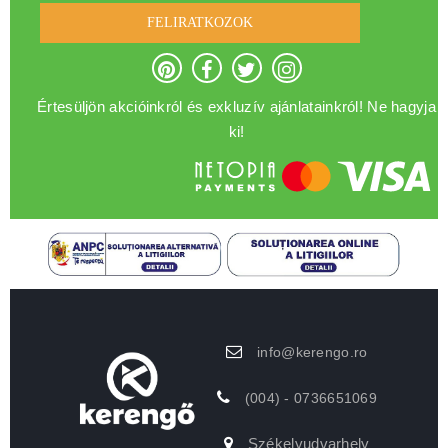
FELIRATKOZOK
Értesüljön akcióinkról és exkluzív ajánlatainkról! Ne hagyja
ki!
info@kerengo.ro
(004) - 0736651069
Székelyudvarhely