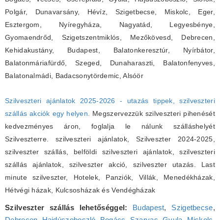
Polgár, Dunavarsány, Hévíz, Szigetbecse, Miskolc, Eger,
Esztergom, Nyíregyháza, Nagyatád, Legyesbénye,
Gyomaendrőd, Szigetszentmiklós, Mezőkövesd, Debrecen,
Kehidakustány, Budapest, Balatonkeresztúr, Nyírbátor,
Balatonmáriafürdő, Szeged, Dunaharaszti, Balatonfenyves,
Balatonalmádi, Badacsonytördemic, Alsóör
Szilveszteri ajánlatok 2025-2026 - utazás tippek, szilveszteri
szállás akciók egy helyen.
Megszervezzük szilveszteri pihenését
kedvezményes áron, foglalja le nálunk szálláshelyét
Szilveszterre. szilveszteri ajánlatok, Szilveszter 2024-2025,
szilveszter szállás, belföldi szilveszteri ajánlatok, szilveszteri
szállás ajánlatok, szilveszter akció, szilveszter utazás. Last
minute szilveszter, Hotelek, Panziók, Villák, Menedékházak,
Hétvégi házak, Kulcsosházak és Vendégházak
Szilveszter szállás lehetőséggel:
Budapest
,
Szigetbecse
,
Debrecen
,
Hajdúszoboszló
,
Bogács
,
Szarvas
,
Gyula
,
Miskolc
,