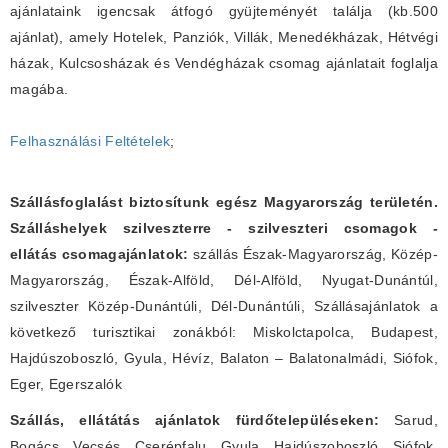
ajánlataink igencsak átfogó gyüjteményét találja (kb.500
ajánlat), amely Hotelek, Panziók, Villák, Menedékházak, Hétvégi
házak, Kulcsosházak és Vendégházak csomag ajánlatait foglalja
magába.
Felhasználási Feltételek
;
Szállásfoglalást biztosítunk egész Magyarország területén.
Szálláshelyek szilveszterre - szilveszteri csomagok -
ellátás csomagajánlatok:
szállás Észak-Magyarország, Közép-
Magyarország, Észak-Alföld, Dél-Alföld, Nyugat-Dunántúl,
szilveszter Közép-Dunántúli, Dél-Dunántúli, Szállásajánlatok a
következő turisztikai zonákból: Miskolctapolca, Budapest,
Hajdúszoboszló, Gyula, Hévíz, Balaton – Balatonalmádi, Siófok,
Eger, Egerszalók
Szállás, ellátátás ajánlatok fürdőtelepüléseken:
Sarud,
Bogács, Vecsés, Cserépfalu, Gyula, Hajdúszoboszló, Siófok,