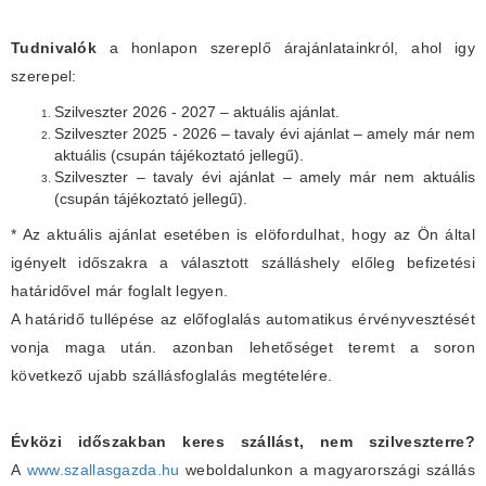
Tudnivalók
a honlapon szereplő árajánlatainkról, ahol igy
szerepel:
Szilveszter 2026 - 2027 – aktuális ajánlat.
Szilveszter 2025 - 2026 – tavaly évi ajánlat – amely már nem
aktuális (csupán tájékoztató jellegű).
Szilveszter – tavaly évi ajánlat – amely már nem aktuális
(csupán tájékoztató jellegű).
* Az aktuális ajánlat esetében is elöfordulhat, hogy az Ön által
igényelt időszakra a választott szálláshely előleg befizetési
határidővel már foglalt legyen.
A határidő tullépése az előfoglalás automatikus érvényvesztését
vonja maga után. azonban lehetőséget teremt a soron
következő ujabb szállásfoglalás megtételére.
Évközi időszakban keres szállást, nem szilveszterre?
A
www.szallasgazda.hu
weboldalunkon a magyarországi szállás