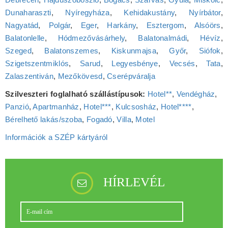
Dunaharaszti
,
Nyíregyháza
,
Kehidakustány
,
Nyírbátor
,
Nagyatád
,
Polgár
,
Eger
,
Harkány
,
Esztergom
,
Alsóörs
,
Balatonlelle
,
Hódmezővásárhely
,
Balatonalmádi
,
Hévíz
,
Szeged
,
Balatonszemes
,
Kiskunmajsa
,
Győr
,
Siófok
,
Szigetszentmiklós
,
Sarud
,
Legyesbénye
,
Vecsés
,
Tata
,
Zalaszentiván
,
Mezőkövesd
,
Cserépváralja
Szilveszteri foglalható szállástípusok:
Hotel**
,
Vendégház
,
Panzió
,
Apartmanház
,
Hotel***
,
Kulcsosház
,
Hotel****
,
Bérelhető lakás/szoba
,
Fogadó
,
Villa
,
Motel
Információk a SZÉP kártyáról
HÍRLEVÉL