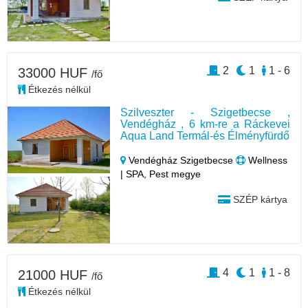
2
1
1 - 6
33000 HUF
/fő
Étkezés nélkül
Szilveszter - Szigetbecse ,
Vendégház , 6 km-re a Ráckevei
Aqua Land Termál-és Élményfürdő
Vendégház Szigetbecse
Wellness
| SPA, Pest megye
SZÉP kártya
4
1
1 - 8
21000 HUF
/fő
Étkezés nélkül