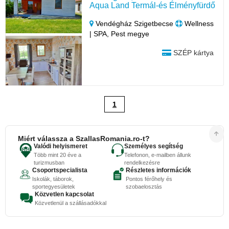
Aqua Land Termál-és Élményfürdő
Vendégház Szigetbecse
Wellness
| SPA, Pest megye
SZÉP kártya
1
Miért válassza a SzallasRomania.ro-t?
Valódi helyismeret
Személyes segítség
Több mint 20 éve a
Telefonon, e-mailben állunk
turizmusban
rendelkezésre
Csoportspecialista
Részletes információk
Iskolák, táborok,
Pontos férőhely és
sportegyesületek
szobaelosztás
Közvetlen kapcsolat
Közvetlenül a szállásadókkal