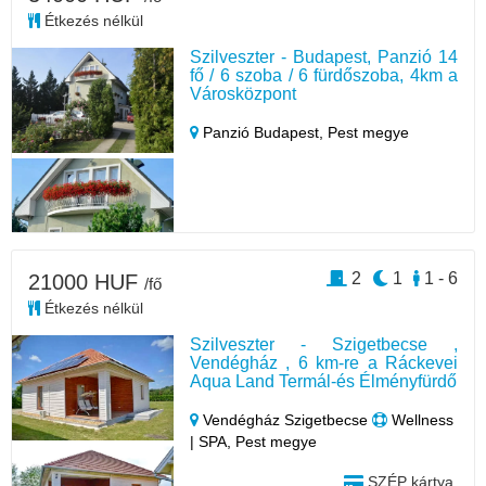
Étkezés nélkül
Szilveszter - Budapest, Panzió 14
fő / 6 szoba / 6 fürdőszoba, 4km a
Városközpont
Panzió Budapest,
Pest megye
2
1
1 - 6
21000 HUF
/fő
Étkezés nélkül
Szilveszter - Szigetbecse ,
Vendégház , 6 km-re a Ráckevei
Aqua Land Termál-és Élményfürdő
Vendégház Szigetbecse
Wellness
| SPA, Pest megye
SZÉP kártya