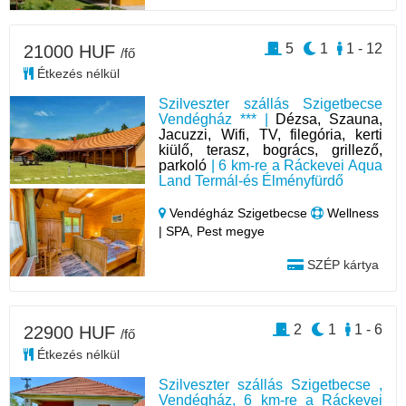
5
1
1 - 12
21000 HUF
/fő
Étkezés nélkül
Szilveszter szállás Szigetbecse
Vendégház *** |
Dézsa, Szauna,
Jacuzzi, Wifi, TV, filegória, kerti
kiülő, terasz, bogrács, grillező,
parkoló
| 6 km-re a Ráckevei Aqua
Land Termál-és Élményfürdő
Vendégház Szigetbecse
Wellness
| SPA, Pest megye
SZÉP kártya
2
1
1 - 6
22900 HUF
/fő
Étkezés nélkül
Szilveszter szállás Szigetbecse ,
Vendégház, 6 km-re a Ráckevei