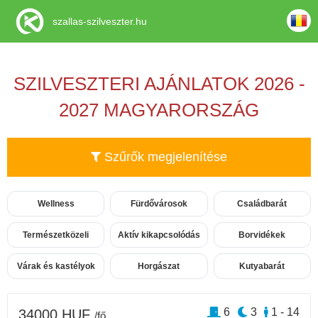
szallas-szilveszter.hu
SZILVESZTERI AJÁNLATOK 2026 -
2027 MAGYARORSZÁG
Szűrők megjelenítése
Wellness
Fürdővárosok
Családbarát
Természetközeli
Aktív kikapcsolódás
Borvidékek
Várak és kastélyok
Horgászat
Kutyabarát
6
3
1 - 14
34000 HUF
/fő