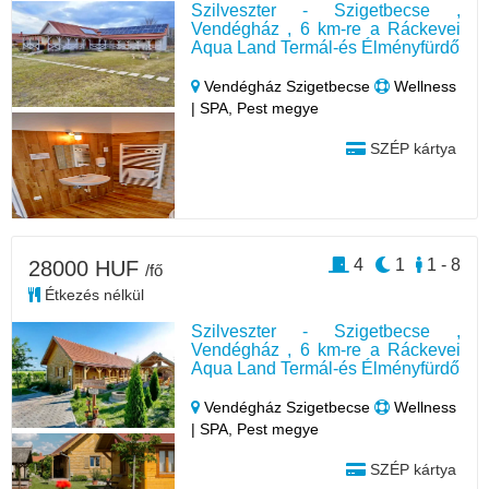
Szilveszter - Szigetbecse ,
Vendégház , 6 km-re a Ráckevei
Aqua Land Termál-és Élményfürdő
Vendégház Szigetbecse
Wellness
| SPA, Pest megye
SZÉP kártya
4
1
1 - 8
28000 HUF
/fő
Étkezés nélkül
Szilveszter - Szigetbecse ,
Vendégház , 6 km-re a Ráckevei
Aqua Land Termál-és Élményfürdő
Vendégház Szigetbecse
Wellness
| SPA, Pest megye
SZÉP kártya