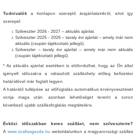
Tudnivalók
a honlapon szereplő árajánlatainkról, ahol igy
szerepel:
Szilveszter 2026 - 2027 – aktuális ajánlat.
Szilveszter 2025 - 2026 – tavaly évi ajánlat – amely már nem
aktuális (csupán tájékoztató jellegű).
Szilveszter – tavaly évi ajánlat – amely már nem aktuális
(csupán tájékoztató jellegű).
* Az aktuális ajánlat esetében is elöfordulhat, hogy az Ön által
igényelt időszakra a választott szálláshely előleg befizetési
határidővel már foglalt legyen.
A határidő tullépése az előfoglalás automatikus érvényvesztését
vonja maga után. azonban lehetőséget teremt a soron
következő ujabb szállásfoglalás megtételére.
Évközi időszakban keres szállást, nem szilveszterre?
A
www.szallasgazda.hu
weboldalunkon a magyarországi szállás