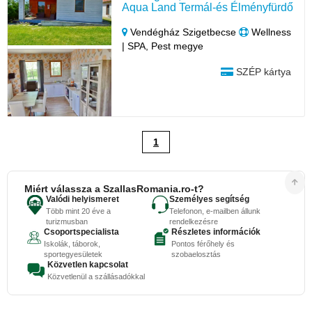
Aqua Land Termál-és Élményfürdő
Vendégház Szigetbecse
Wellness
| SPA, Pest megye
SZÉP kártya
1
Miért válassza a SzallasRomania.ro-t?
Valódi helyismeret
Személyes segítség
Több mint 20 éve a
Telefonon, e-mailben állunk
turizmusban
rendelkezésre
Csoportspecialista
Részletes információk
Iskolák, táborok,
Pontos férőhely és
sportegyesületek
szobaelosztás
Közvetlen kapcsolat
Közvetlenül a szállásadókkal