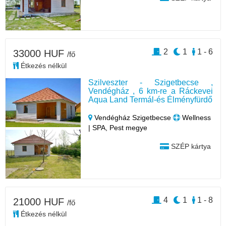
2
1
1 - 6
33000 HUF
/fő
Étkezés nélkül
Szilveszter - Szigetbecse ,
Vendégház , 6 km-re a Ráckevei
Aqua Land Termál-és Élményfürdő
Vendégház Szigetbecse
Wellness
| SPA, Pest megye
SZÉP kártya
4
1
1 - 8
21000 HUF
/fő
Étkezés nélkül