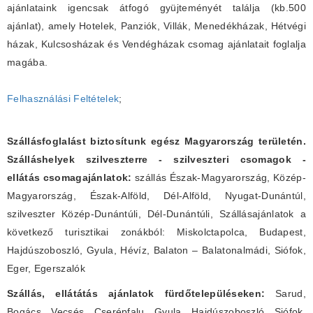
ajánlataink igencsak átfogó gyüjteményét találja (kb.500
ajánlat), amely Hotelek, Panziók, Villák, Menedékházak, Hétvégi
házak, Kulcsosházak és Vendégházak csomag ajánlatait foglalja
magába.
Felhasználási Feltételek
;
Szállásfoglalást biztosítunk egész Magyarország területén.
Szálláshelyek szilveszterre - szilveszteri csomagok -
ellátás csomagajánlatok:
szállás Észak-Magyarország, Közép-
Magyarország, Észak-Alföld, Dél-Alföld, Nyugat-Dunántúl,
szilveszter Közép-Dunántúli, Dél-Dunántúli, Szállásajánlatok a
következő turisztikai zonákból: Miskolctapolca, Budapest,
Hajdúszoboszló, Gyula, Hévíz, Balaton – Balatonalmádi, Siófok,
Eger, Egerszalók
Szállás, ellátátás ajánlatok fürdőtelepüléseken:
Sarud,
Bogács, Vecsés, Cserépfalu, Gyula, Hajdúszoboszló, Siófok,