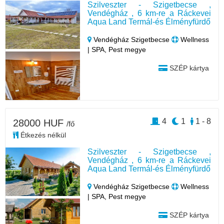
Szilveszter - Szigetbecse ,
Vendégház , 6 km-re a Ráckevei
Aqua Land Termál-és Élményfürdő
Vendégház Szigetbecse
Wellness
| SPA, Pest megye
SZÉP kártya
4
1
1 - 8
28000 HUF
/fő
Étkezés nélkül
Szilveszter - Szigetbecse ,
Vendégház , 6 km-re a Ráckevei
Aqua Land Termál-és Élményfürdő
Vendégház Szigetbecse
Wellness
| SPA, Pest megye
SZÉP kártya