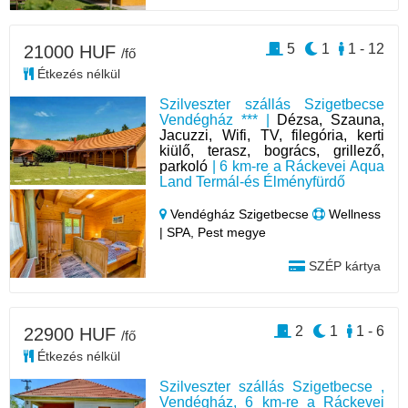
5
1
1 - 12
21000 HUF
/fő
Étkezés nélkül
Szilveszter szállás Szigetbecse
Vendégház *** |
Dézsa, Szauna,
Jacuzzi, Wifi, TV, filegória, kerti
kiülő, terasz, bogrács, grillező,
parkoló
| 6 km-re a Ráckevei Aqua
Land Termál-és Élményfürdő
Vendégház Szigetbecse
Wellness
| SPA, Pest megye
SZÉP kártya
2
1
1 - 6
22900 HUF
/fő
Étkezés nélkül
Szilveszter szállás Szigetbecse ,
Vendégház, 6 km-re a Ráckevei