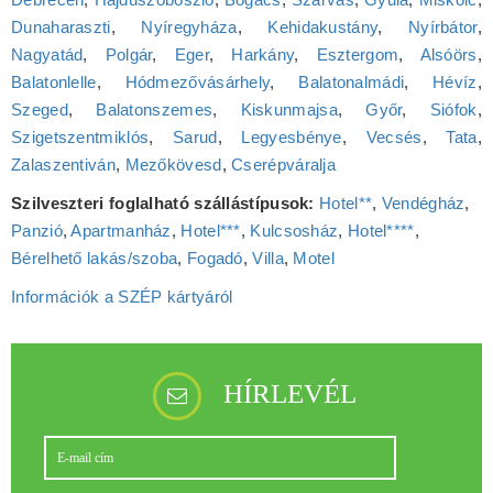
Dunaharaszti
,
Nyíregyháza
,
Kehidakustány
,
Nyírbátor
,
Nagyatád
,
Polgár
,
Eger
,
Harkány
,
Esztergom
,
Alsóörs
,
Balatonlelle
,
Hódmezővásárhely
,
Balatonalmádi
,
Hévíz
,
Szeged
,
Balatonszemes
,
Kiskunmajsa
,
Győr
,
Siófok
,
Szigetszentmiklós
,
Sarud
,
Legyesbénye
,
Vecsés
,
Tata
,
Zalaszentiván
,
Mezőkövesd
,
Cserépváralja
Szilveszteri foglalható szállástípusok:
Hotel**
,
Vendégház
,
Panzió
,
Apartmanház
,
Hotel***
,
Kulcsosház
,
Hotel****
,
Bérelhető lakás/szoba
,
Fogadó
,
Villa
,
Motel
Információk a SZÉP kártyáról
HÍRLEVÉL