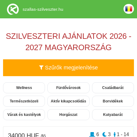
szallas-szilveszter.hu
SZILVESZTERI AJÁNLATOK 2026 -
2027 MAGYARORSZÁG
Szűrők megjelenítése
Wellness
Fürdővárosok
Családbarát
Természetközeli
Aktív kikapcsolódás
Borvidékek
Várak és kastélyok
Horgászat
Kutyabarát
6
3
1 - 14
34000 HUF
/fő