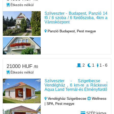
Étkezés nélkül
Szilveszter - Budapest, Panzió 14
fő / 6 szoba / 6 fürdőszoba, 4km a
Városközpont
Panzió Budapest,
Pest megye
2
1
1 - 6
21000 HUF
/fő
Étkezés nélkül
Szilveszter - Szigetbecse ,
Vendégház , 6 km-re a Ráckevei
Aqua Land Termál-és Élményfürdő
Vendégház Szigetbecse
Wellness
| SPA, Pest megye
SZÉP kártya