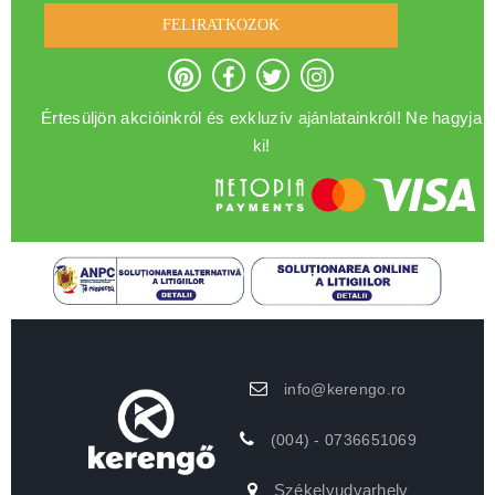
FELIRATKOZOK
Értesüljön akcióinkról és exkluzív ajánlatainkról! Ne hagyja
ki!
info@kerengo.ro
(004) - 0736651069
Székelyudvarhely