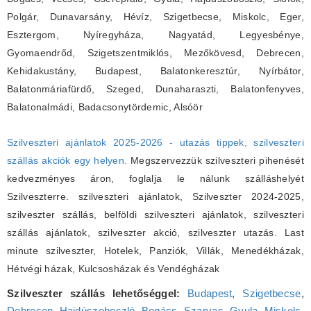
Polgár, Dunavarsány, Hévíz, Szigetbecse, Miskolc, Eger,
Esztergom, Nyíregyháza, Nagyatád, Legyesbénye,
Gyomaendrőd, Szigetszentmiklós, Mezőkövesd, Debrecen,
Kehidakustány, Budapest, Balatonkeresztúr, Nyírbátor,
Balatonmáriafürdő, Szeged, Dunaharaszti, Balatonfenyves,
Balatonalmádi, Badacsonytördemic, Alsóör
Szilveszteri ajánlatok 2025-2026 - utazás tippek, szilveszteri
szállás akciók egy helyen.
Megszervezzük szilveszteri pihenését
kedvezményes áron, foglalja le nálunk szálláshelyét
Szilveszterre. szilveszteri ajánlatok, Szilveszter 2024-2025,
szilveszter szállás, belföldi szilveszteri ajánlatok, szilveszteri
szállás ajánlatok, szilveszter akció, szilveszter utazás. Last
minute szilveszter, Hotelek, Panziók, Villák, Menedékházak,
Hétvégi házak, Kulcsosházak és Vendégházak
Szilveszter szállás lehetőséggel:
Budapest
,
Szigetbecse
,
Debrecen
,
Hajdúszoboszló
,
Bogács
,
Szarvas
,
Gyula
,
Miskolc
,