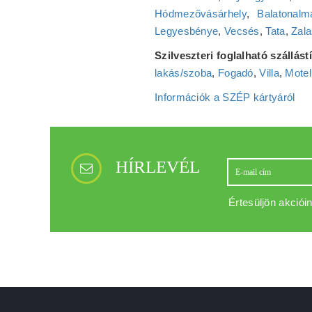
Hódmezővásárhely
,
Balatonalm
Legyesbénye
,
Vecsés
,
Tata
,
Zala
Szilveszteri foglalható szállás
lakás/szoba
,
Fogadó
,
Villa
,
Motel
Információk a SZÉP kártyáról
HÍRLEVÉL
Értesüljön akcióin