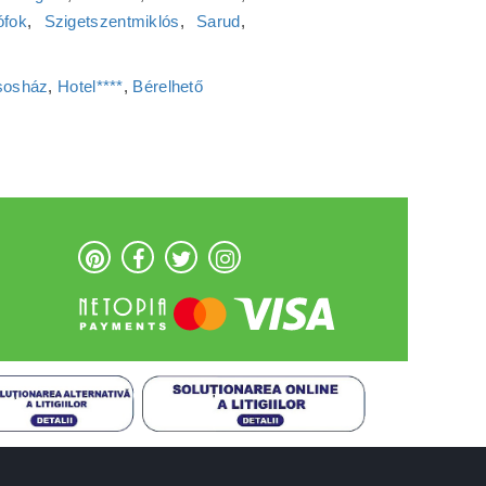
ófok
,
Szigetszentmiklós
,
Sarud
,
sosház
,
Hotel****
,
Bérelhető