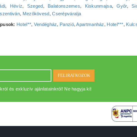
ádi
,
Hévíz
,
Szeged
,
Balatonszemes
,
Kiskunmajsa
,
Győr
,
Si
szentiván
,
Mezőkövesd
,
Cserépváralja
típusok:
Hotel**
,
Vendégház
,
Panzió
,
Apartmanház
,
Hotel***
,
Kulc
FELIRATKOZOK
król és exkluzív ajánlatainkról! Ne hagyja ki!