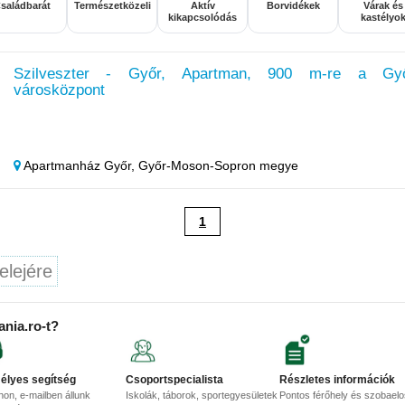
saládbarát
Természetközeli
Aktív
Borvidékek
Várak és
kikapcsolódás
kastélyo
Szilveszter - Győr, Apartman, 900 m-re a Gy
városközpont
Apartmanház Győr,
Győr-Moson-Sopron megye
1
elejére
ania.ro-t?
élyes segítség
Csoportspecialista
Részletes információk
non, e-mailben állunk
Iskolák, táborok, sportegyesületek
Pontos férőhely és szobael