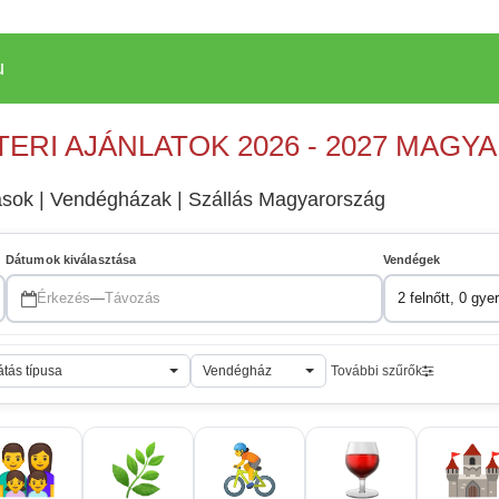
u
TERI AJÁNLATOK 2026 - 2027 MAG
lások | Vendégházak | Szállás Magyarország
Dátumok kiválasztása
Vendégek
Érkezés
—
Távozás
2 felnőtt, 0 gye
átás típusa
Vendégház
További szűrők