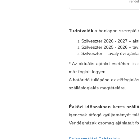
rende
Tudnivalók
a honlapon szereplő ár
Szilveszter 2026 - 2027 – aktu
Szilveszter 2025 - 2026 – tav
Szilveszter – tavaly évi ajánl
* Az aktuális ajánlat esetében is 
már foglalt legyen.
A határidő tullépése az előfogla
szállásfoglalás megtételére.
Évközi időszakban keres szállá
igencsak átfogó gyüjteményét tal
Vendégházak csomag ajánlatait fo