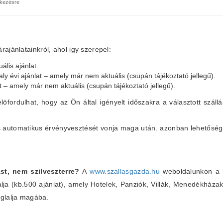
lkezésre
ajánlatainkról, ahol igy szerepel:
ális ajánlat.
aly évi ajánlat – amely már nem aktuális (csupán tájékoztató jellegű).
at – amely már nem aktuális (csupán tájékoztató jellegű).
elöfordulhat, hogy az Ön által igényelt időszakra a választott szállá
lás automatikus érvényvesztését vonja maga után. azonban lehetőség
st, nem szilveszterre?
A
www.szallasgazda.hu
weboldalunkon a m
álja (kb.500 ajánlat), amely Hotelek, Panziók, Villák, Menedékháza
glalja magába.