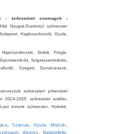
rre - szilveszteri csomagok -
öld, Nyugat-Dunántúl, szilveszter
 Budapest, Hajdúszoboszló, Gyula,
Hajdúszoboszló, Siófok, Polgár,
 Gyomaendrőd, Szigetszentmiklós,
iafürdő, Szeged, Dunaharaszti,
ervezzük szilveszteri pihenését
er 2024-2025, szilveszter szállás,
. Last minute szilveszter, Hotelek,
ács
,
Szarvas
,
Gyula
,
Miskolc
,
sztergom
,
Alsóörs
,
Balatonlelle
,