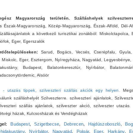
 egész Magyarország területén. Szálláshelyek szilveszte
s Észak-Magyarország, Közép-Magyarország, Észak-Alföld, Dél-Alf
Szállásajánlatok a következő turisztikai zonákból: Miskolctapolca,
iófok, Eger, Egerszalók
fürdőtelepüléseken:
Sarud, Bogács, Vecsés, Cserépfalu, Gyula, 
, Miskolc, Eger, Esztergom, Nyíregyháza, Nagyatád, Legyesbénye,
ustány, Budapest, Balatonkeresztúr, Nyírbátor, Balatonmár
adacsonytördemic, Alsóör
6 - utazás tippek, szilveszteri szállás akciók egy helyen.
Megsz
lunk szálláshelyét Szilveszterre. szilveszteri ajánlatok, Szilveszt
zilveszteri szállás ajánlatok, szilveszter akció, szilveszter utazás
Hétvégi házak, Kulcsosházak és Vendégházak
gel:
Budapest
,
Szigetbecse
,
Debrecen
,
Hajdúszoboszló
,
Bog
hidakustány
,
Nyírbátor
,
Nagyatád
,
Polgár
,
Eger
,
Harkány
,
E