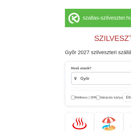
szallas-szilveszter.h
SZILVESZ
Győr 2027 szilveszteri szál
Hová utazik?
Ell
Wellness | SPA
Vakációs kártya