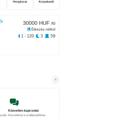
Horgászat
Kutyabarát
k
őr
30000 HUF
/fő
Étkezés nélkül
1 - 120
3
59
Közvetlen kapcsolat
osztás
Közvetlenül a szállásadókkal