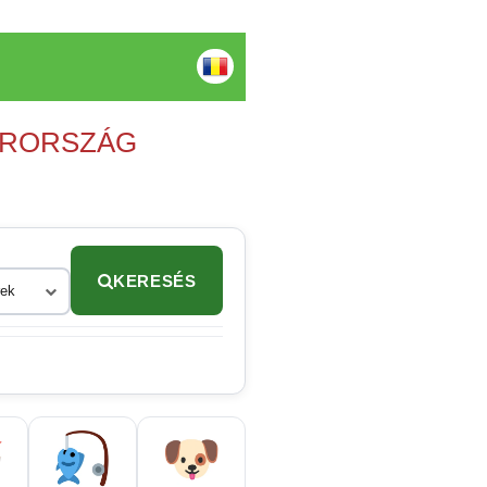
YARORSZÁG
KERESÉS
rek