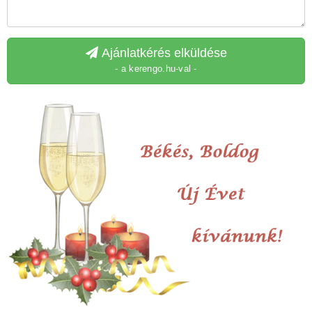
Ajánlatkérés elküldése
- a kerengo.hu-val -