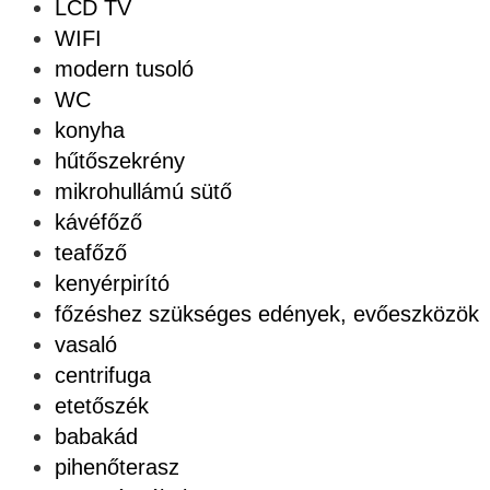
LCD TV
WIFI
modern tusoló
WC
konyha
hűtőszekrény
mikrohullámú sütő
kávéfőző
teafőző
kenyérpirító
főzéshez szükséges edények, evőeszközök
vasaló
centrifuga
etetőszék
babakád
pihenőterasz