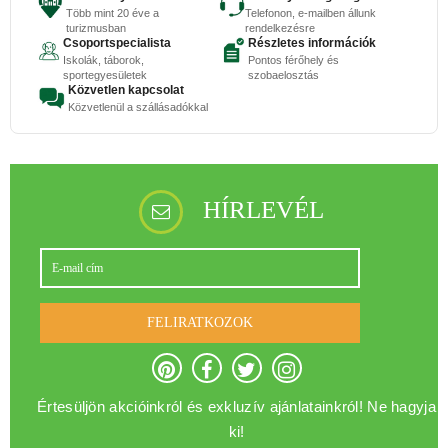
Több mint 20 éve a
Telefonon, e-mailben állunk
turizmusban
rendelkezésre
Csoportspecialista
Részletes információk
Iskolák, táborok,
Pontos férőhely és
sportegyesületek
szobaelosztás
Közvetlen kapcsolat
Közvetlenül a szállásadókkal
HÍRLEVÉL
FELIRATKOZOK
Értesüljön akcióinkról és exkluzív ajánlatainkról! Ne hagyja
ki!