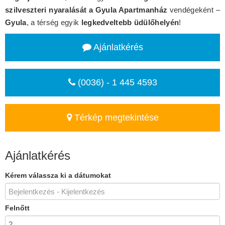
szilveszteri nyaralását a Gyula Apartmanház
vendégeként –
Gyula
, a térség egyik
legkedveltebb üdülőhelyén
!
Ajánlatkérés
(0036) - 1 445 4593
Térkép megtekintése
Ajánlatkérés
Kérem válassza ki a dátumokat
Felnőtt