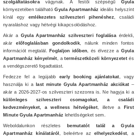
szolgáltatásokra
vágynak. A festői szépségű
Gyula
környezetében található
Gyula Apartmanház
ideális helyszínt
kínál egy
emlékezetes szilveszteri pihenéshez
, családi
nyaraláshoz vagy hétvégi kikapcsolódáshoz.
Akár a
Gyula Apartmanház szilveszteri foglalása
érdekli,
akár
előfoglalásban gondolkodik
, nálunk minden fontos
információt megtalál.
Foglaljon időben
, és élvezze a
Gyula
Apartmanház kényelmét
, a
természetközeli környezetet
és
a vendégszerető fogadtatást.
Fedezze fel a legújabb
early booking ajánlatokat
, vagy
használja ki a
last minute Gyula Apartmanház akciókat
–
akár a 2026-2027-os szilveszteri szezonra is. Ne hagyja ki a
különleges szilveszteri csomagokat, a családi
kedvezményeket, a wellness hétvégéket
, illetve a
First
Minute Gyula Apartmanház
lehetőségeket sem.
Weboldalunkon részletes
bemutatót talál a Gyula
Apartmanház kínálatáról
, beleértve az
elhelyezkedést
, a