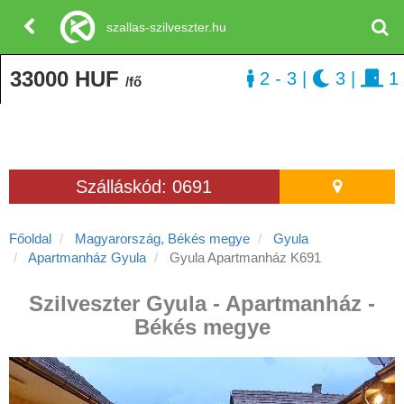
szallas-szilveszter.hu
33000 HUF
2 - 3
|
3
|
1
/fő
Szálláskód: 0691
Főoldal
Magyarország, Békés megye
Gyula
Apartmanház Gyula
Gyula Apartmanház K691
Szilveszter Gyula - Apartmanház -
Békés megye