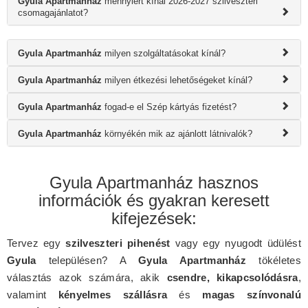
Gyula Apartmanház
mennyiért kínál 2026-2027 szilveszteri
csomagajánlatot?
Gyula Apartmanház
milyen szolgáltatásokat kínál?
Gyula Apartmanház
milyen étkezési lehetőségeket kínál?
Gyula Apartmanház
fogad-e el Szép kártyás fizetést?
Gyula Apartmanház
környékén mik az ajánlott látnivalók?
Gyula Apartmanház hasznos
információk és gyakran keresett
kifejezések:
Tervez egy
szilveszteri pihenést
vagy egy nyugodt üdülést
Gyula
településen? A
Gyula Apartmanház
tökéletes
választás azok számára, akik
csendre, kikapcsolódásra
,
valamint
kényelmes szállásra
és
magas színvonalú