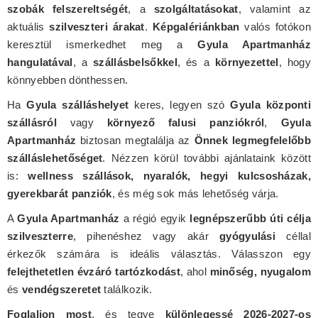
szobák felszereltségét
, a
szolgáltatásokat
, valamint az
aktuális
szilveszteri árakat
.
Képgalériánkban
valós fotókon
keresztül ismerkedhet meg a
Gyula Apartmanház
hangulatával
, a
szállásbelsőkkel
, és a
környezettel
, hogy
könnyebben dönthessen.
Ha
Gyula szálláshelyet
keres, legyen szó
Gyula központi
szállásról
vagy
környező falusi panziókról
,
Gyula
Apartmanház
biztosan megtalálja az
Önnek legmegfelelőbb
szálláslehetőséget
. Nézzen körül további ajánlataink között
is:
wellness szállások, nyaralók, hegyi kulcsosházak,
gyerekbarát panziók
, és még sok más lehetőség várja.
A
Gyula Apartmanház
a régió egyik
legnépszerűbb úti célja
szilveszterre
, pihenéshez vagy akár
gyógyulási
céllal
érkezők számára is ideális választás. Válasszon egy
felejthetetlen évzáró tartózkodást
, ahol
minőség, nyugalom
és
vendégszeretet
találkozik.
Foglaljon most
, és tegye
különlegessé 2026-2027-os