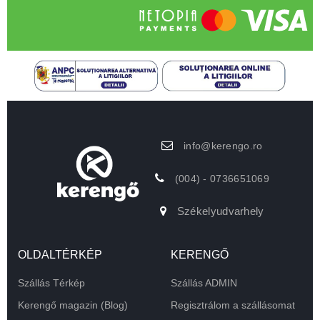
info@kerengo.ro
(004) - 0736651069
Székelyudvarhely
OLDALTÉRKÉP
KERENGŐ
Szállás Térkép
Szállás ADMIN
Kerengő magazin (Blog)
Regisztrálom a szállásomat