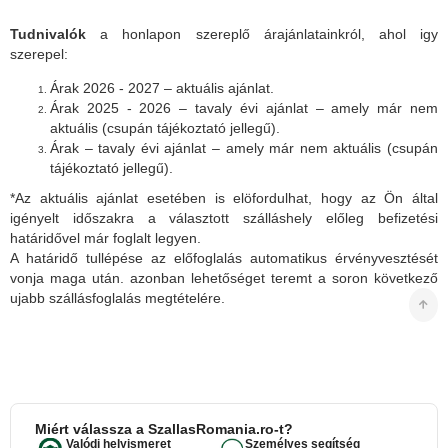
Tudnivalók
a honlapon szereplő árajánlatainkról, ahol igy
szerepel:
Árak 2026 - 2027 – aktuális ajánlat.
Árak 2025 - 2026 – tavaly évi ajánlat – amely már nem
aktuális (csupán tájékoztató jellegű).
Árak – tavaly évi ajánlat – amely már nem aktuális (csupán
tájékoztató jellegű).
*Az aktuális ajánlat esetében is elöfordulhat, hogy az Ön által
igényelt időszakra a választott szálláshely előleg befizetési
határidővel már foglalt legyen.
A határidő tullépése az előfoglalás automatikus érvényvesztését
vonja maga után. azonban lehetőséget teremt a soron következő
ujabb szállásfoglalás megtételére.
Miért válassza a SzallasRomania.ro-t?
Valódi helyismeret
Személyes segítség