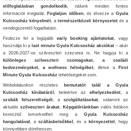
előfoglalásban gondolkodik
, nálunk minden fontos
információt megtalál.
Foglaljon időben
, és élvezze a
Gyula
Kulcsosház kényelmét
, a
természetközeli környezetet
és a
vendégszerető fogadtatást.
Fedezze fel a legújabb
early booking ajánlatokat
, vagy
használja ki a
last minute Gyula Kulcsosház akciókat
– akár
a 2026-2027-os szilveszteri szezonra is. Ne hagyja ki a
különleges szilveszteri csomagokat, a családi
kedvezményeket, a wellness hétvégéket
, illetve a
First
Minute Gyula Kulcsosház
lehetőségeket sem.
Weboldalunkon részletes
bemutatót talál a Gyula
Kulcsosház kínálatáról
, beleértve az
elhelyezkedést
, a
szobák felszereltségét
, a
szolgáltatásokat
, valamint az
aktuális
szilveszteri árakat
.
Képgalériánkban
valós fotókon
keresztül ismerkedhet meg a
Gyula Kulcsosház
hangulatával
, a
szállásbelsőkkel
, és a
környezettel
, hogy
könnyebben dönthessen.