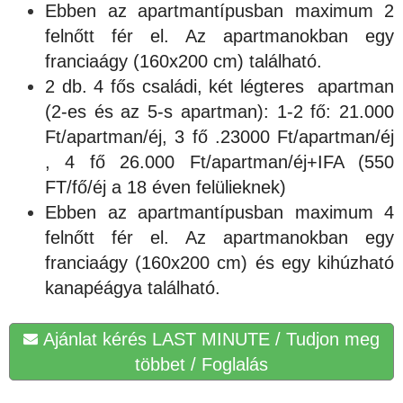
Ebben az apartmantípusban maximum 2
felnőtt fér el. Az apartmanokban egy
franciaágy (160x200 cm) található.
2 db. 4 fős családi, két légteres apartman
(2-es és az 5-s apartman): 1-2 fő: 21.000
Ft/apartman/éj, 3 fő .23000 Ft/apartman/éj
, 4 fő 26.000 Ft/apartman/éj+IFA (550
FT/fő/éj a 18 éven felülieknek)
Ebben az apartmantípusban maximum 4
felnőtt fér el. Az apartmanokban egy
franciaágy (160x200 cm) és egy kihúzható
kanapéágya található.
Ajánlat kérés LAST MINUTE / Tudjon meg
többet / Foglalás