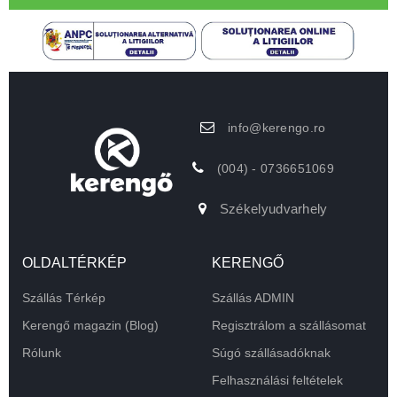
info@kerengo.ro
(004) - 0736651069
Székelyudvarhely
OLDALTÉRKÉP
KERENGŐ
Szállás Térkép
Szállás ADMIN
Kerengő magazin (Blog)
Regisztrálom a szállásomat
Rólunk
Súgó szállásadóknak
Felhasználási feltételek