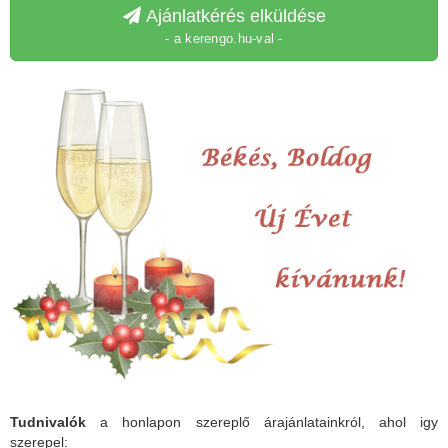
Ajánlatkérés elküldése
- a kerengo.hu-val -
Tudnivalók
a honlapon szereplő árajánlatainkról, ahol igy
szerepel: