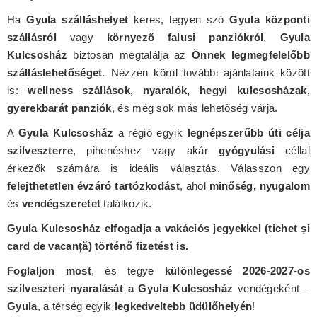
Ha
Gyula szálláshelyet
keres, legyen szó
Gyula központi
szállásról
vagy
környező falusi panziókról
,
Gyula
Kulcsosház
biztosan megtalálja az
Önnek legmegfelelőbb
szálláslehetőséget
. Nézzen körül további ajánlataink között
is:
wellness szállások, nyaralók, hegyi kulcsosházak,
gyerekbarát panziók
, és még sok más lehetőség várja.
A
Gyula Kulcsosház
a régió egyik
legnépszerűbb úti célja
szilveszterre
, pihenéshez vagy akár
gyógyulási
céllal
érkezők számára is ideális választás. Válasszon egy
felejthetetlen évzáró tartózkodást
, ahol
minőség, nyugalom
és
vendégszeretet
találkozik.
Gyula Kulcsosház elfogadja a vakációs jegyekkel (tichet și
card de vacanță) történő fizetést is.
Foglaljon most
, és tegye
különlegessé 2026-2027-os
szilveszteri nyaralását a Gyula Kulcsosház
vendégeként –
Gyula
, a térség egyik
legkedveltebb üdülőhelyén
!