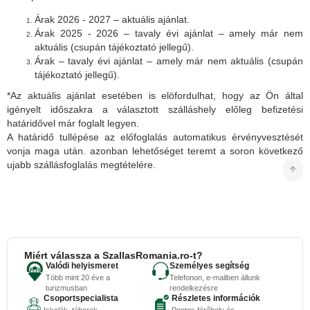
Árak 2026 - 2027 – aktuális ajánlat.
Árak 2025 - 2026 – tavaly évi ajánlat – amely már nem
aktuális (csupán tájékoztató jellegű).
Árak – tavaly évi ajánlat – amely már nem aktuális (csupán
tájékoztató jellegű).
*Az aktuális ajánlat esetében is elöfordulhat, hogy az Ön által
igényelt időszakra a választott szálláshely előleg befizetési
határidővel már foglalt legyen.
A határidő tullépése az előfoglalás automatikus érvényvesztését
vonja maga után. azonban lehetőséget teremt a soron következő
ujabb szállásfoglalás megtételére.
Miért válassza a SzallasRomania.ro-t?
Valódi helyismeret
Személyes segítség
Több mint 20 éve a
Telefonon, e-mailben állunk
turizmusban
rendelkezésre
Csoportspecialista
Részletes információk
Iskolák, táborok,
Pontos férőhely és