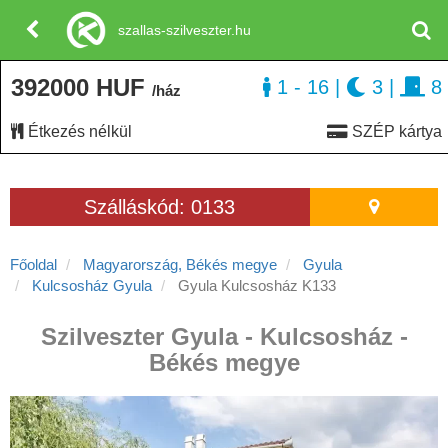
szallas-szilveszter.hu
392000 HUF
1 - 16
|
3
|
8
/ház
Étkezés nélkül
SZÉP kártya
Szálláskód: 0133
Főoldal
Magyarország, Békés megye
Gyula
Kulcsosház Gyula
Gyula Kulcsosház K133
Szilveszter Gyula - Kulcsosház -
Békés megye