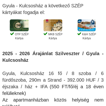
Gyula - Kulcsosház a következő SZÉP
kártyákat fogadja el:
OTP SZÉP
MKB SZÉP
K&H SZÉP
Kártya
Kártya
Kártya
2025 - 2026 Árajánlat Szilveszter / Gyula -
Kulcsosház
Gyula, Kulcsosház 16 fő / 8 szoba / 6
fürdőszoba, 290m a Strand - 392.000 HUF / 3
éjszaka / ház +
IFA (550 FT/fő/éj a 18 éven
felülieknek)
Az apartmanházban közös helyiség nem