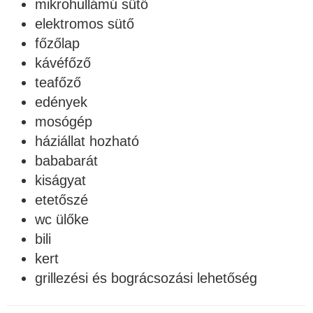
mikrohullámú sütő
elektromos sütő
főzőlap
kávéfőző
teafőző
edények
mosógép
háziállat hozható
bababarát
kiságyat
etetőszé
wc ülőke
bili
kert
grillezési és bográcsozási lehetőség