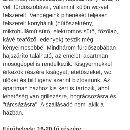
vel, fürdőszobával, valamint külön wc-vel
felszerelt. Vendégeink pihenését teljesen
felszerelt konyháink (hűtőszekrény,
mikrohullámú sütő, elektromos sütő, főzőlap,
kávé-teafőző, edények) teszik még
kényelmesebbé. Mindhárom fürdőszobában
hajszárító található, az emeleti apartman
mosógéppel is rendelkezik. Kisgyermekkel
érkezők részére kiságyat, etetőszéket, wc
ülőkét és bilit igény szerint biztosítunk. Az
apartman házhoz kis kert is tartozik, ahol
lehetőség van grillezésre, bográcsozásra és
"tárcsázásra". A szállásadó nem lakik a
házban.
Férőhelyek: 16-20 fő részére