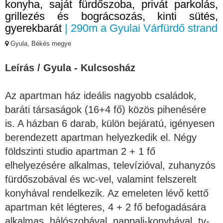
konyha, saját fürdőszoba, privát parkolás,
grillezés és bográcsozás, kinti sütés,
gyerekbarát
| 290m a Gyulai Várfürdő strand
Gyula, Békés megye
Leírás / Gyula - Kulcsosház
Az apartman ház ideális nagyobb családok,
baráti társaságok (16+4 fő) közös pihenésére
is. A házban 6 darab, külön bejáratú, igényesen
berendezett apartman helyezkedik el. Négy
földszinti studio apartman 2 + 1 fő
elhelyezésére alkalmas, televízióval, zuhanyzós
fürdőszobával és wc-vel, valamint felszerelt
konyhával rendelkezik. Az emeleten lévő kettő
apartman két légteres, 4 + 2 fő befogadására
alkalmas, hálószobával, nappali-konyhával, tv-