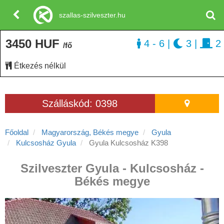
szallas-szilveszter.hu
3450 HUF
4 - 6
|
3
|
2
/fő
Étkezés nélkül
Szálláskód: 0398
Főoldal
Magyarország, Békés megye
Gyula
Kulcsosház Gyula
Gyula Kulcsosház K398
Szilveszter Gyula - Kulcsosház -
Békés megye