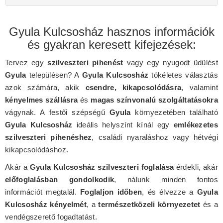
Gyula Kulcsosház hasznos információk
és gyakran keresett kifejezések:
Tervez egy
szilveszteri pihenést
vagy egy nyugodt üdülést
Gyula
településen? A
Gyula Kulcsosház
tökéletes választás
azok számára, akik
csendre, kikapcsolódásra
, valamint
kényelmes szállásra
és
magas színvonalú szolgáltatásokra
vágynak. A festői szépségű
Gyula
környezetében található
Gyula Kulcsosház
ideális helyszínt kínál egy
emlékezetes
szilveszteri pihenéshez
, családi nyaraláshoz vagy hétvégi
kikapcsolódáshoz.
Akár a
Gyula Kulcsosház szilveszteri foglalása
érdekli, akár
előfoglalásban gondolkodik
, nálunk minden fontos
információt megtalál.
Foglaljon időben
, és élvezze a
Gyula
Kulcsosház kényelmét
, a
természetközeli környezetet
és a
vendégszerető fogadtatást.