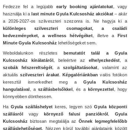
Fedezze fel a legújabb
early booking ajánlatokat
, vagy
használja ki a
last minute Gyula Kulcsosház akciókat
– akár
a 2026-2027-os szilveszteri szezonra is. Ne hagyja ki a
különleges szilveszteri csomagokat, a családi
kedvezményeket, a wellness hétvégéket
, illetve a
First
Minute Gyula Kulcsosház
lehetőségeket sem.
Weboldalunkon részletes
bemutatót talál a Gyula
Kulcsosház kínálatáról
, beleértve az
elhelyezkedést
, a
szobák felszereltségét
, a
szolgáltatásokat
, valamint az
aktuális
szilveszteri árakat
.
Képgalériánkban
valós fotókon
keresztül ismerkedhet meg a
Gyula Kulcsosház
hangulatával
, a
szállásbelsőkkel
, és a
környezettel
, hogy
könnyebben dönthessen.
Ha
Gyula szálláshelyet
keres, legyen szó
Gyula központi
szállásról
vagy
környező falusi panziókról
,
Gyula
Kulcsosház
biztosan megtalálja az
Önnek legmegfelelőbb
szálláslehetőséget
. Nézzen körül további ajánlataink között