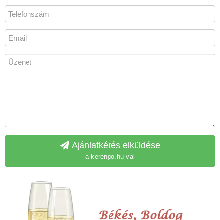
Ajánlatkérés elküldése
- a kerengo.hu-val -