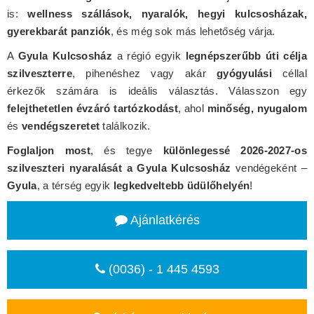
is:
wellness szállások, nyaralók, hegyi kulcsosházak,
gyerekbarát panziók
, és még sok más lehetőség várja.
A
Gyula Kulcsosház
a régió egyik
legnépszerűbb úti célja
szilveszterre
, pihenéshez vagy akár
gyógyulási
céllal
érkezők számára is ideális választás. Válasszon egy
felejthetetlen évzáró tartózkodást
, ahol
minőség, nyugalom
és
vendégszeretet
találkozik.
Foglaljon most
, és tegye
különlegessé 2026-2027-os
szilveszteri nyaralását a Gyula Kulcsosház
vendégeként –
Gyula
, a térség egyik
legkedveltebb üdülőhelyén
!
Ajánlatkérés
(0036) - 1 445 4593