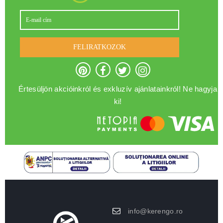
FELIRATKOZOK
Értesüljön akcióinkról és exkluzív ajánlatainkról! Ne hagyja
ki!
info@kerengo.ro