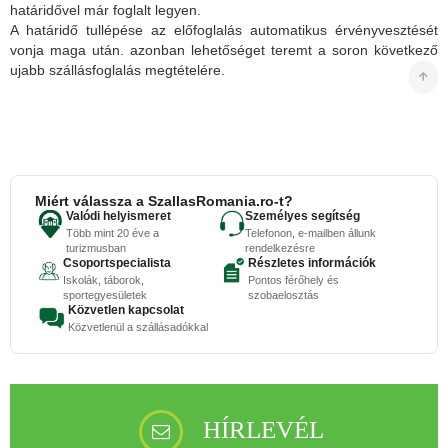
határidővel már foglalt legyen.
A határidő tullépése az előfoglalás automatikus érvényvesztését
vonja maga után. azonban lehetőséget teremt a soron következő
ujabb szállásfoglalás megtételére.
Miért válassza a SzallasRomania.ro-t?
Valódi helyismeret
Személyes segítség
Több mint 20 éve a
Telefonon, e-mailben állunk
turizmusban
rendelkezésre
Csoportspecialista
Részletes információk
Iskolák, táborok,
Pontos férőhely és
sportegyesületek
szobaelosztás
Közvetlen kapcsolat
Közvetlenül a szállásadókkal
HÍRLEVÉL