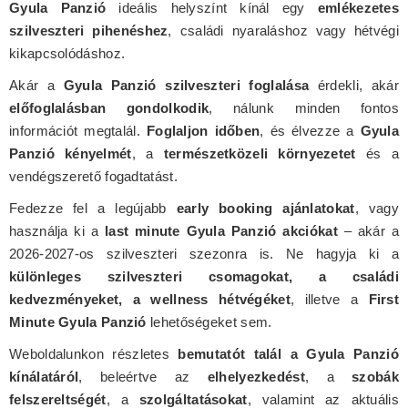
Gyula Panzió
ideális helyszínt kínál egy
emlékezetes
szilveszteri pihenéshez
, családi nyaraláshoz vagy hétvégi
kikapcsolódáshoz.
Akár a
Gyula Panzió szilveszteri foglalása
érdekli, akár
előfoglalásban gondolkodik
, nálunk minden fontos
információt megtalál.
Foglaljon időben
, és élvezze a
Gyula
Panzió kényelmét
, a
természetközeli környezetet
és a
vendégszerető fogadtatást.
Fedezze fel a legújabb
early booking ajánlatokat
, vagy
használja ki a
last minute Gyula Panzió akciókat
– akár a
2026-2027-os szilveszteri szezonra is. Ne hagyja ki a
különleges szilveszteri csomagokat, a családi
kedvezményeket, a wellness hétvégéket
, illetve a
First
Minute Gyula Panzió
lehetőségeket sem.
Weboldalunkon részletes
bemutatót talál a Gyula Panzió
kínálatáról
, beleértve az
elhelyezkedést
, a
szobák
felszereltségét
, a
szolgáltatásokat
, valamint az aktuális