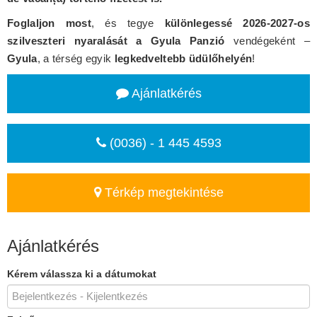
Foglaljon most
, és tegye
különlegessé 2026-2027-os
szilveszteri nyaralását a Gyula Panzió
vendégeként –
Gyula
, a térség egyik
legkedveltebb üdülőhelyén
!
Ajánlatkérés
(0036) - 1 445 4593
Térkép megtekintése
Ajánlatkérés
Kérem válassza ki a dátumokat