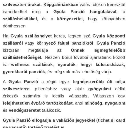
szilveszteri árakat
.
Képgalériánkban
valós fotókon keresztül
ismerkedhet meg a
Gyula Panzió hangulatával
, a
szállásbelsőkkel
, és a
környezettel
, hogy könnyebben
dönthessen.
Ha
Gyula szálláshelyet
keres, legyen szó
Gyula központi
szállásról
vagy
környező falusi panziókról
,
Gyula Panzió
biztosan megtalálja az
Önnek legmegfelelőbb
szálláslehetőséget
. Nézzen körül további ajánlataink között
is:
wellness szállások, nyaralók, hegyi kulcsosházak,
gyerekbarát panziók
, és még sok más lehetőség várja.
A
Gyula Panzió
a régió egyik
legnépszerűbb úti célja
szilveszterre
, pihenéshez vagy akár
gyógyulási
céllal
érkezők számára is ideális választás. Válasszon egy
felejthetetlen évzáró tartózkodást
, ahol
minőség, nyugalom
és
vendégszeretet
találkozik.
Gyula Panzió elfogadja a vakációs jegyekkel (tichet și card
de vacanță) történő fizetést is.