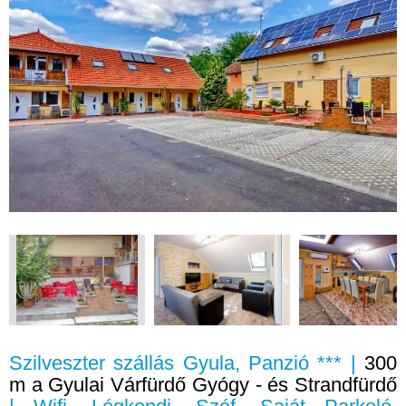
Szilveszter szállás Gyula, Panzió *** |
300
m a Gyulai Várfürdő Gyógy - és Strandfürdő