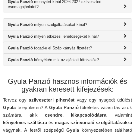
Gyula Panzió
mennyiért kínál 2026-2027 szilveszteri
csomagajánlatot?
Gyula Panzió
milyen szolgáltatásokat kínál?
Gyula Panzió
milyen étkezési lehetőségeket kínál?
Gyula Panzió
fogad-e el Szép kártyás fizetést?
Gyula Panzió
környékén mik az ajánlott látnivalók?
Gyula Panzió hasznos információk és
gyakran keresett kifejezések:
Tervez egy
szilveszteri pihenést
vagy egy nyugodt üdülést
Gyula
településen? A
Gyula Panzió
tökéletes választás azok
számára, akik
csendre, kikapcsolódásra
, valamint
kényelmes szállásra
és
magas színvonalú szolgáltatásokra
vágynak. A festői szépségű
Gyula
környezetében található