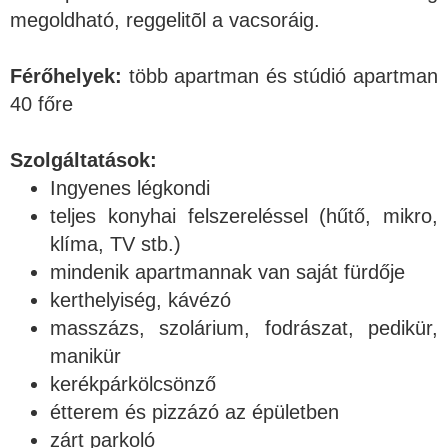
megoldható, reggelitõl a vacsoráig.
Férőhelyek:
több apartman és stúdió apartman
40 főre
Szolgáltatások:
Ingyenes légkondi
teljes konyhai felszereléssel (hűtő, mikro,
klíma, TV stb.)
mindenik apartmannak van saját fürdője
kerthelyiség, kávézó
masszázs, szolárium, fodrászat, pedikür,
manikür
kerékpárkölcsönző
étterem és pizzázó az épületben
zárt parkoló