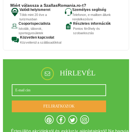
Miért válassza a SzallasRomania.ro-t?
Valódi helyismeret
Személyes segítség
Több mint 20 éve a
Telefonon, e-mailben állunk
turizmusban
rendelkezésre
Csoportspecialista
Részletes információk
Iskolák, táborok,
Pontos férőhely és
sportegyesületek
szobaelosztás
Közvetlen kapcsolat
Közvetlenül a szállásadókkal
HÍRLEVÉL
FELIRATKOZOK
Értesüljön akcióinkról és exkluzív ajánlatainkról! Ne hagyja