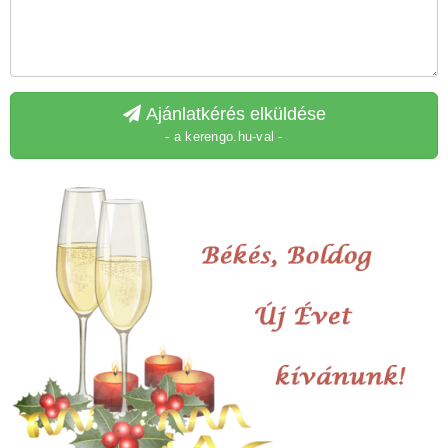
Ajánlatkérés elküldése
- a kerengo.hu-val -