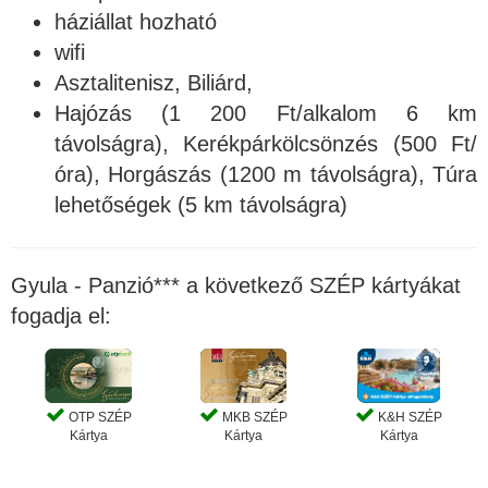
háziállat hozható
wifi
Asztalitenisz, Biliárd,
Hajózás (1 200 Ft/alkalom 6 km
távolságra), Kerékpárkölcsönzés (500 Ft/
óra), Horgászás (1200 m távolságra), Túra
lehetőségek (5 km távolságra)
Gyula - Panzió*** a következő SZÉP kártyákat
fogadja el:
OTP SZÉP
MKB SZÉP
K&H SZÉP
Kártya
Kártya
Kártya