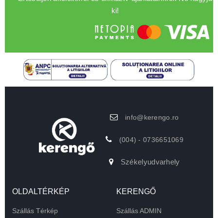
ki!
info@kerengo.ro
(004) - 0736651069
Székelyudvarhely
OLDALTÉRKÉP
KERENGŐ
Szállás Térkép
Szállás ADMIN