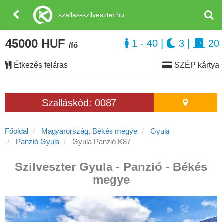
szallas-szilveszter.hu
45000 HUF
1 - 40
|
3
|
20
/fő
Étkezés feláras
SZÉP kártya
Szálláskód: 0087
Főoldal
Magyarország, Békés megye
Gyula
Panzió Gyula
Gyula Panzió K87
Szilveszter Gyula - Panzió - Békés
megye