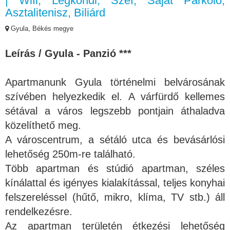
| Wifi, Légkondi, Széf, Saját Parkoló,
Asztalitenisz, Biliárd
Gyula, Békés megye
Leírás / Gyula - Panzió ***
Apartmanunk Gyula történelmi belvárosának
szívében helyezkedik el. A várfürdő kellemes
sétával a város legszebb pontjain áthaladva
közelíthető meg.
A városcentrum, a sétáló utca és bevásárlósi
lehetőség 250m-re található.
Több apartman és stúdió apartman, széles
kínálattal és igényes kialakítással, teljes konyhai
felszereléssel (hűtő, mikro, klíma, TV stb.) áll
rendelkezésre.
Az apartman területén étkezési lehetőség