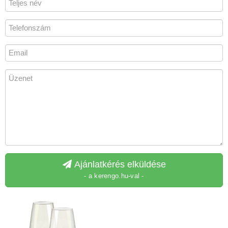
Ajánlatkérés elküldése
- a kerengo.hu-val -