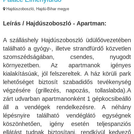
Hajdúszoboszló, Hajdú-Bihar megye
Leírás / Hajdúszoboszló - Apartman:
A szálláshely Hajdúszoboszló üdülőövezetében
található a gyógy-, illetve strandfürdő közvetlen
szomszédságában, csendes, nyugodt
környezetben. Az apartmanok igényes
kialakításúak, jól felszereltek. A ház körüli park
lehetőséget biztosít szabadidős tevékenység
végzésére (grillezés, napozás, tollaslabda).A
zárt udvarban apartmanonként 1 gépkocsibeálló
áll a vendégek rendelkezésre. A néhány
lépésnyire található vendéglátó egységnek
köszönhetően, igény esetén teljespanziós
ellátást tudnak biztosítani, rendkívül kedvező