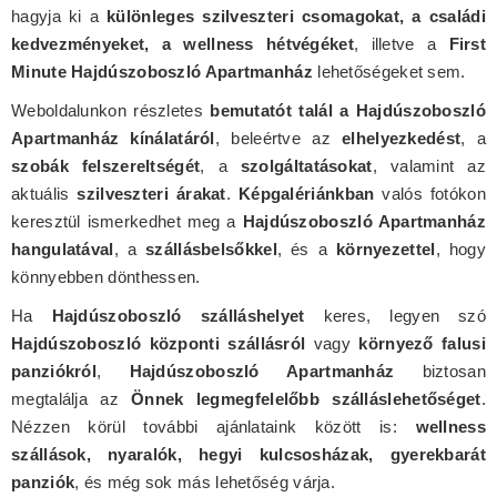
hagyja ki a
különleges szilveszteri csomagokat, a családi
kedvezményeket, a wellness hétvégéket
, illetve a
First
Minute Hajdúszoboszló Apartmanház
lehetőségeket sem.
Weboldalunkon részletes
bemutatót talál a Hajdúszoboszló
Apartmanház kínálatáról
, beleértve az
elhelyezkedést
, a
szobák felszereltségét
, a
szolgáltatásokat
, valamint az
aktuális
szilveszteri árakat
.
Képgalériánkban
valós fotókon
keresztül ismerkedhet meg a
Hajdúszoboszló Apartmanház
hangulatával
, a
szállásbelsőkkel
, és a
környezettel
, hogy
könnyebben dönthessen.
Ha
Hajdúszoboszló szálláshelyet
keres, legyen szó
Hajdúszoboszló központi szállásról
vagy
környező falusi
panziókról
,
Hajdúszoboszló Apartmanház
biztosan
megtalálja az
Önnek legmegfelelőbb szálláslehetőséget
.
Nézzen körül további ajánlataink között is:
wellness
szállások, nyaralók, hegyi kulcsosházak, gyerekbarát
panziók
, és még sok más lehetőség várja.