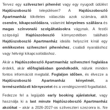
Tervez egy
szilveszteri pihenést
vagy egy nyugodt üdülést
Hajdúszoboszló
településen? A
Hajdúszoboszló
Apartmanház
tökéletes választás azok számára, akik
csendre, kikapcsolódásra
, valamint
kényelmes szállásra
és
magas színvonalú szolgáltatásokra
vágynak. A festői
szépségű
Hajdúszoboszló
környezetében található
Hajdúszoboszló Apartmanház
ideális helyszínt kínál egy
emlékezetes szilveszteri pihenéshez
, családi nyaraláshoz
vagy hétvégi kikapcsolódáshoz.
Akár a
Hajdúszoboszló Apartmanház szilveszteri foglalása
érdekli, akár
előfoglalásban gondolkodik
, nálunk minden
fontos információt megtalál.
Foglaljon időben
, és élvezze a
Hajdúszoboszló Apartmanház kényelmét
, a
természetközeli környezetet
és a vendégszerető fogadtatást.
Fedezze fel a legújabb
early booking ajánlatokat
, vagy
használja ki a
last minute Hajdúszoboszló Apartmanház
akciókat
– akár a 2026-2027-os szilveszteri szezonra is. Ne