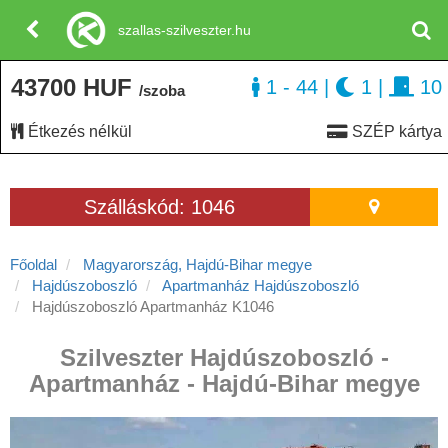
szallas-szilveszter.hu
43700 HUF
1 - 44
|
1
|
10
/szoba
Étkezés nélkül
SZÉP kártya
Szálláskód: 1046
Főoldal
Magyarország, Hajdú-Bihar megye
Hajdúszoboszló
Apartmanház Hajdúszoboszló
Hajdúszoboszló Apartmanház K1046
Szilveszter Hajdúszoboszló -
Apartmanház - Hajdú-Bihar megye