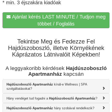
* min. 3 éjszakára kiadóak
Ajánlat kérés LAST MINUTE / Tudjon meg
többet / Foglalás
Tekintse Meg és Fedezze Fel
Hajdúszoboszló, illetve Környékének
Káprázatos Látnivalóit Képekben!
A leggyakoribb kérdések
Hajdúszoboszló
Apartmanház
kapcsán
Hajdúszoboszló Apartmanház
kínál-e Wellness | SPA
szolgáltatásokat?
Hány vendéget tud fogadni a
Hajdúszoboszló Apartmanház
?
Hajdúszoboszló Apartmanház
hány szobával rendelkezik?