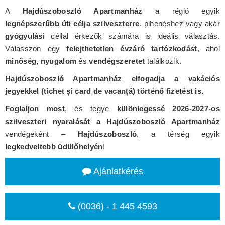
A
Hajdúszoboszló Apartmanház
a régió egyik
legnépszerűbb úti célja szilveszterre
, pihenéshez vagy akár
gyógyulási
céllal érkezők számára is ideális választás.
Válasszon egy
felejthetetlen évzáró tartózkodást
, ahol
minőség, nyugalom
és
vendégszeretet
találkozik.
Hajdúszoboszló Apartmanház elfogadja a vakációs
jegyekkel (tichet și card de vacanță) történő fizetést is.
Foglaljon most
, és tegye
különlegessé 2026-2027-os
szilveszteri nyaralását a Hajdúszoboszló Apartmanház
vendégeként –
Hajdúszoboszló
, a térség egyik
legkedveltebb üdülőhelyén
!
Ajánlatkérés
(0036) - 1 445 4593