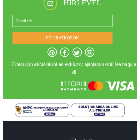
HÍRLEVÉL
FELIRATKOZOK
Értesüljön akcióinkról és exkluzív ajánlatainkról! Ne hagyja
ki!