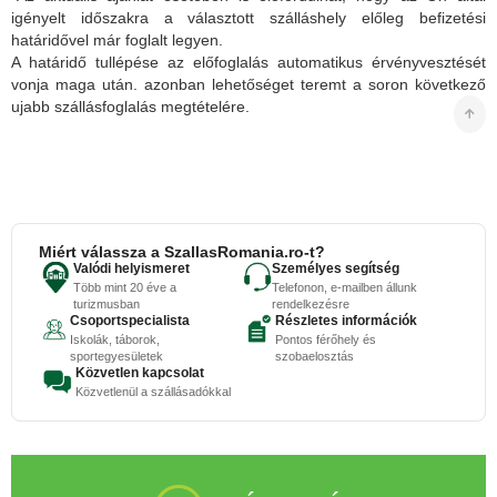
igényelt időszakra a választott szálláshely előleg befizetési
határidővel már foglalt legyen.
A határidő tullépése az előfoglalás automatikus érvényvesztését
vonja maga után. azonban lehetőséget teremt a soron következő
ujabb szállásfoglalás megtételére.
Miért válassza a SzallasRomania.ro-t?
Valódi helyismeret
Személyes segítség
Több mint 20 éve a
Telefonon, e-mailben állunk
turizmusban
rendelkezésre
Csoportspecialista
Részletes információk
Iskolák, táborok,
Pontos férőhely és
sportegyesületek
szobaelosztás
Közvetlen kapcsolat
Közvetlenül a szállásadókkal