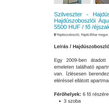
Szilveszter - Haj
Hajdúszoboszlói Aqu
5500 HUF / fő /éjszak
Hajdúszoboszló, Hajdú-Bihar megye
Leírás / Hajdúszoboszl
Egy 2009-ben átadott 
emeleten található apart
van. Ízlésesen berendeze
eléréssel ellátott apartm
Férőhelyek:
6 fő részére
3 szoba