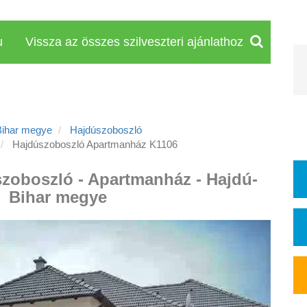
u
Vissza az összes szilveszteri ajánlathoz
Bihar megye
Hajdúszoboszló
Hajdúszoboszló Apartmanház K1106
szoboszló - Apartmanház - Hajdú-
Bihar megye