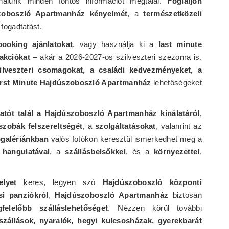
nálunk minden fontos információt megtalál.
Foglaljon
zoboszló Apartmanház kényelmét
, a
természetközeli
fogadtatást.
booking ajánlatokat
, vagy használja ki a
last minute
akciókat
– akár a 2026-2027-os szilveszteri szezonra is.
ilveszteri csomagokat, a családi kedvezményeket, a
irst Minute Hajdúszoboszló Apartmanház
lehetőségeket
atót talál a Hajdúszoboszló Apartmanház kínálatáról
,
szobák felszereltségét
, a
szolgáltatásokat
, valamint az
galériánkban
valós fotókon keresztül ismerkedhet meg a
hangulatával
, a
szállásbelsőkkel
, és a
környezettel
,
elyet
keres, legyen szó
Hajdúszoboszló központi
si panziókról
,
Hajdúszoboszló Apartmanház
biztosan
elelőbb szálláslehetőséget
. Nézzen körül további
szállások, nyaralók, hegyi kulcsosházak, gyerekbarát