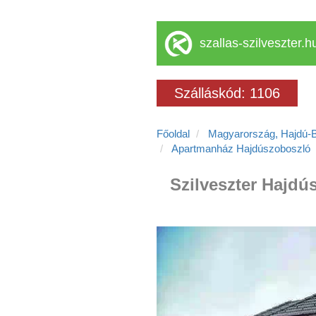
szallas-szilveszter.h
Szálláskód: 1106
Főoldal
Magyarország, Hajdú-
Apartmanház Hajdúszoboszló
Szilveszter Hajdú