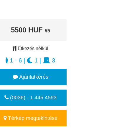
5500 HUF
/fő
Étkezés nélkül
1 - 6
|
1
|
3
Ajánlatkérés
(0036) - 1 445 4593
Térkép megtekintése