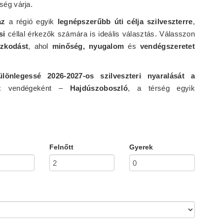
ség várja.
áz
a régió egyik
legnépszerűbb úti célja szilveszterre
,
si
céllal érkezők számára is ideális választás. Válasszon
ózkodást
, ahol
minőség, nyugalom
és
vendégszeretet
ülönlegessé 2026-2027-os szilveszteri nyaralását a
z
vendégeként –
Hajdúszoboszló
, a térség egyik
Felnőtt
Gyerek