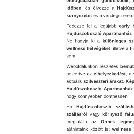
előfoglalásban gondolkodik
, 
időben
, és élvezze a
Hajdús
környezetet
és a vendégszerető 
Fedezze fel a legújabb
early 
Hajdúszoboszló Apartmanház 
Ne hagyja ki a
különleges sz
wellness hétvégéket
, illetve a
F
sem.
Weboldalunkon részletes
bemut
beleértve az
elhelyezkedést
, a
aktuális
szilveszteri árakat
.
Kép
Hajdúszoboszló Apartmanház 
hogy könnyebben dönthessen.
Ha
Hajdúszoboszló szállásh
szállásról
vagy
környező falu
megtalálja az
Önnek legmegf
ajánlataink között is:
wellness 