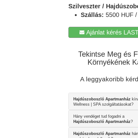
Szilveszter / Hajdúszob
Szállás:
5500 HUF / 
Ajánlat kérés LAST
Tekintse Meg és F
Környékének Ká
A leggyakoribb ké
Hajdúszoboszló Apartmanház
kín
Wellness | SPA szolgáltatásokat?
Hány vendéget tud fogadni a
Hajdúszoboszló Apartmanház
?
Hajdúszoboszló Apartmanház
hán