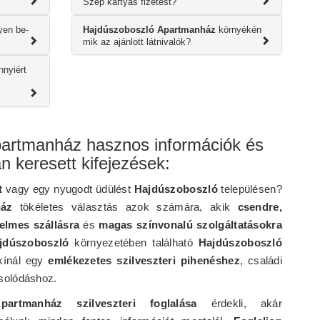
Szép kártyás fizetést?
yen be-
Hajdúszoboszló Apartmanház
környékén
mik az ajánlott látnivalók?
nyiért
artmanház hasznos információk és
n keresett kifejezések:
t
vagy egy nyugodt üdülést
Hajdúszoboszló
településen?
ház
tökéletes választás azok számára, akik
csendre,
elmes szállásra
és
magas színvonalú szolgáltatásokra
jdúszoboszló
környezetében található
Hajdúszoboszló
 kínál egy
emlékezetes szilveszteri pihenéshez
, családi
solódáshoz.
partmanház szilveszteri foglalása
érdekli, akár