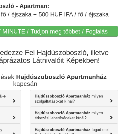
oszló - Apartman:
fő / éjszaka + 500 HUF IFA / fő / éjszaka
 MINUTE / Tudjon meg többet / Foglalás
edezze Fel Hajdúszoboszló, illetve
prázatos Látnivalóit Képekben!
rdések
Hajdúszoboszló Apartmanház
kapcsán
ál-e
Hajdúszoboszló Apartmanház
milyen
szolgáltatásokat kínál?
Hajdúszoboszló Apartmanház
milyen
étkezési lehetőségeket kínál?
y
Hajdúszoboszló Apartmanház
fogad-e el