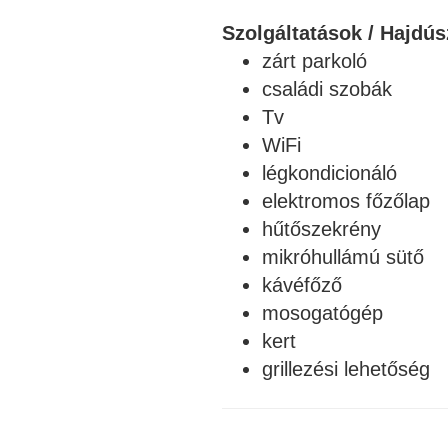
Szolgáltatások / Hajdú
zárt parkoló
családi szobák
Tv
WiFi
légkondicionáló
elektromos főzőlap
hűtőszekrény
mikróhullámú sütő
kávéfőző
mosogatógép
kert
grillezési lehetőség