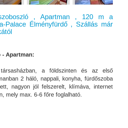
dúszoboszló , Apartman , 120 m a
a-Palace Élményfürdő , Szállás már
ától
ó - Apartman:
társasházban, a földszinten és az első
manban 2 háló, nappali, konyha, fürdőszoba
tt, nagyon jól felszerelt, klímáva, internet
an, mely max. 6-6 főre foglalható.