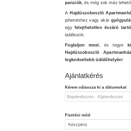
panziók
, és még sok más lehető
A
Hajdúszoboszló Apartmanh
pihenéshez vagy akár
gyógyulá
egy
felejthetetlen évzáró tart
találkozik.
Foglaljon most
, és tegye
k
Hajdúszoboszló Apartmanhá
legkedveltebb üdülőhelyén
!
Ajánlatkérés
Kérem válassza ki a dátumokat
Fizetési mód