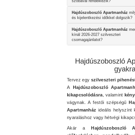
szobával rendelkezik?
Hajdúszoboszló Apartmanház
mil
és kijelentkezési időkkel dolgozik?
Hajdúszoboszló Apartmanház
men
kínál 2026-2027 szilveszteri
csomagajánlatot?
Hajdúszoboszló Ap
gyakra
Tervez egy
szilveszteri pihenés
A
Hajdúszoboszló Apartman
kikapcsolódásra
, valamint
kény
vágynak. A festői szépségű
Ha
Apartmanház
ideális helyszínt
nyaraláshoz vagy hétvégi kikapc
Akár a
Hajdúszoboszló A