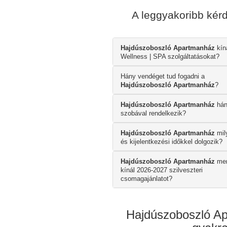
A leggyakoribb ké
Hajdúszoboszló Apartmanház
kín
Wellness | SPA szolgáltatásokat?
Hány vendéget tud fogadni a
Hajdúszoboszló Apartmanház
?
Hajdúszoboszló Apartmanház
hán
szobával rendelkezik?
Hajdúszoboszló Apartmanház
mil
és kijelentkezési időkkel dolgozik?
Hajdúszoboszló Apartmanház
men
kínál 2026-2027 szilveszteri
csomagajánlatot?
Hajdúszoboszló Ap