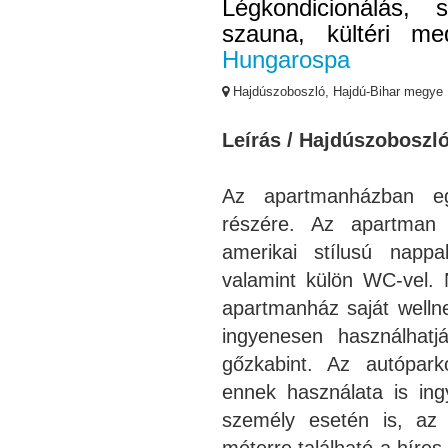
Légkondicionálás, 
szauna, kültéri me
Hungarospa
Hajdúszoboszló, Hajdú-Bihar megye
Leírás / Hajdúszoboszl
Az apartmanházban eg
részére. Az apartman 
amerikai stílusú nappal
valamint külön WC-vel. 
apartmanház saját wellne
ingyenesen használhatj
gőzkabint. Az autópark
ennek használata is in
személy esetén is, az
méterre található a híres