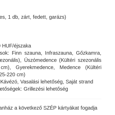
es, 1 db, zárt, fedett, garázs)
00 HUF/éjszaka
ások: Finn szauna, Infraszauna, Gőzkamra,
zezonális), Úszómedence (Kültéri szezonális
cm), Gyerekmedence, Medence (Kültéri
 25-220 cm)
 Kávézó, Vasalási lehetőség, Saját strand
etőségek: Grillezési lehetőség
anház a következő SZÉP kártyákat fogadja