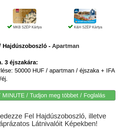
MKB SZÉP Kártya
K&H SZÉP Kártya
/
Hajdúszoboszló -
Apartman
. 3 éjszakára:
rlése: 50000 HUF / apartman / éjszaka + IFA
/éj.
 MINUTE / Tudjon meg többet / Foglalás
edezze Fel Hajdúszoboszló, illetve
prázatos Látnivalóit Képekben!