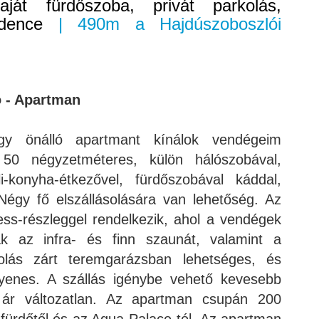
saját fürdőszoba, privát parkolás,
dence
| 490m a Hajdúszoboszlói
ó - Apartman
y önálló apartmant kínálok vendégeim
50 négyzetméteres, külön hálószobával,
i-konyha-étkezővel, fürdőszobával káddal,
Négy fő elszállásolására van lehetőség. Az
ss-részleggel rendelkezik, ahol a vendégek
ák az infra- és finn szaunát, valamint a
olás zárt teremgarázsban lehetséges, és
gyenes. A szállás igénybe vehető kevesebb
 ár változatlan. Az apartman csupán 200
 fürdőtől és az Aqua-Palace-tól. Az apartman