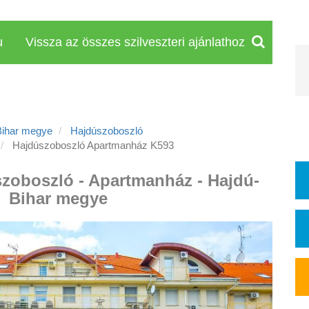
u
Vissza az összes szilveszteri ajánlathoz
Bihar megye
Hajdúszoboszló
Hajdúszoboszló Apartmanház K593
szoboszló - Apartmanház - Hajdú-
Bihar megye