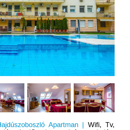
 Hajdúszoboszló Apartman |
Wifi, Tv,