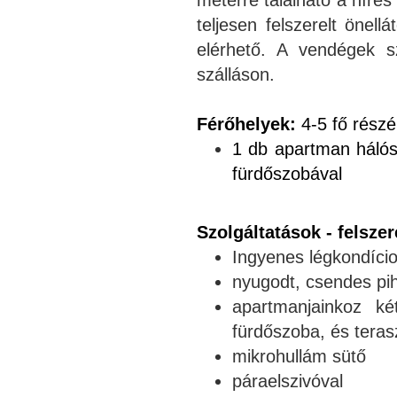
teljesen felszerelt önell
elérhető. A vendégek s
szálláson.
Férőhelyek:
4-5 fő részé
1 db apartman hálósz
fürdőszobával
Szolgáltatások - felszer
Ingyenes légkondíci
nyugodt, csendes pih
apartmanjainkoz ké
fürdőszoba, és terasz
mikrohullám sütő
páraelszivóval