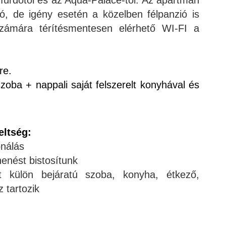
átó, de igény esetén a közelben félpanzió is
zámára térítésmentesen elérhető WI-FI a
re.
oba + nappali saját felszerelt konyhával és
eltség:
onálás
enést bistosítunk
t külön bejáratú szoba, konyha, étkező,
 tartozik