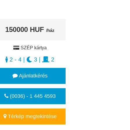
150000 HUF
/ház
SZÉP kártya
2 - 4
|
3
|
2
Ajánlatkérés
(0036) - 1 445 4593
Térkép megtekintése