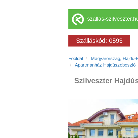
szallas-szilveszter.h
Szálláskód: 0593
Főoldal
Magyarország, Hajdú-
Apartmanház Hajdúszoboszló
Szilveszter Hajdú