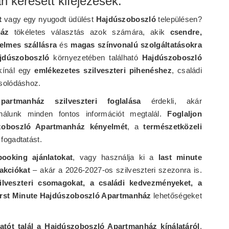
n keresett kifejezések:
t
vagy egy nyugodt üdülést
Hajdúszoboszló
településen?
ház
tökéletes választás azok számára, akik
csendre,
elmes szállásra
és
magas színvonalú szolgáltatásokra
jdúszoboszló
környezetében található
Hajdúszoboszló
 kínál egy
emlékezetes szilveszteri pihenéshez
, családi
solódáshoz.
partmanház szilveszteri foglalása
érdekli, akár
nálunk minden fontos információt megtalál.
Foglaljon
zoboszló Apartmanház kényelmét
, a
természetközeli
fogadtatást.
booking ajánlatokat
, vagy használja ki a
last minute
akciókat
– akár a 2026-2027-os szilveszteri szezonra is.
ilveszteri csomagokat, a családi kedvezményeket, a
irst Minute Hajdúszoboszló Apartmanház
lehetőségeket
atót talál a Hajdúszoboszló Apartmanház kínálatáról
,