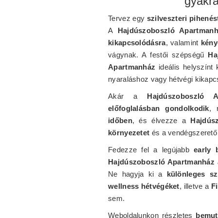
gyakra
Tervez egy
szilveszteri pihenés
A
Hajdúszoboszló Apartman
kikapcsolódásra
, valamint
kény
vágynak. A festői szépségű
Ha
Apartmanház
ideális helyszínt
nyaraláshoz vagy hétvégi kikapc
Akár a
Hajdúszoboszló A
előfoglalásban gondolkodik
, 
időben
, és élvezze a
Hajdús
környezetet
és a vendégszerető 
Fedezze fel a legújabb
early 
Hajdúszoboszló Apartmanház 
Ne hagyja ki a
különleges sz
wellness hétvégéket
, illetve a
F
sem.
Weboldalunkon részletes
bemut