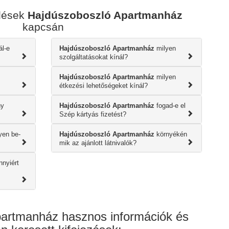
rdések
Hajdúszoboszló Apartmanház
kapcsán
ál-e
Hajdúszoboszló Apartmanház
milyen
szolgáltatásokat kínál?
Hajdúszoboszló Apartmanház
milyen
étkezési lehetőségeket kínál?
y
Hajdúszoboszló Apartmanház
fogad-e el
Szép kártyás fizetést?
yen be-
Hajdúszoboszló Apartmanház
környékén
mik az ajánlott látnivalók?
nyiért
artmanház hasznos információk és