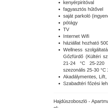
kenyérpiritóval
fagyasztós hűtővel
saját parkoló (ingyen
pótágy
TV
Internet Wifi
háziállat hozható 5
Wellness szolgáltat
Gőzfürdő (Kültéri s
21-24 °C 25-220 
szezonális 25-30 °C
Akadálymentes, Lift,
Szabadtéri főzési leh
Hajdúszoboszló - Apartm
el: