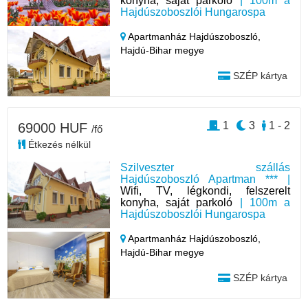
konyha, saját parkoló
| 100m a
Hajdúszoboszlói Hungarospa
Apartmanház Hajdúszoboszló,
Hajdú-Bihar megye
SZÉP kártya
1
3
1 - 2
69000 HUF
/fő
Étkezés nélkül
Szilveszter szállás
Hajdúszoboszló Apartman *** |
Wifi, TV, légkondi, felszerelt
konyha, saját parkoló
| 100m a
Hajdúszoboszlói Hungarospa
Apartmanház Hajdúszoboszló,
Hajdú-Bihar megye
SZÉP kártya