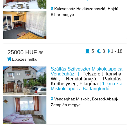
Kulcsosház Hajdúszoboszló,
Hajdú-
Bihar megye
5
3
1 - 18
25000 HUF
/fő
Étkezés nélkül
Szállás Szilveszter Miskolctapolca
Vendégház |
Felszerelt konyha,
Wifi, Nemdohányzó, Parkolás,
Kerthelyiség, Filagória
| 1 km-re a
Miskolctapolca Barlangfürdő
Vendégház Miskolc,
Borsod-Abaúj-
Zemplén megye