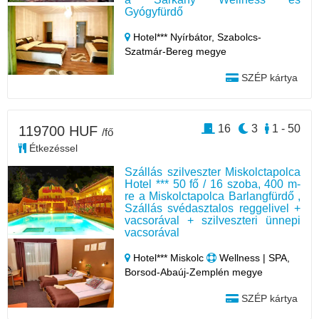
Gyógyfürdő
Hotel*** Nyírbátor,
Szabolcs-
Szatmár-Bereg megye
SZÉP kártya
16
3
1 - 50
119700 HUF
/fő
Étkezéssel
Szállás szilveszter Miskolctapolca
Hotel *** 50 fő / 16 szoba, 400 m-
re a Miskolctapolca Barlangfürdő ,
Szállás svédasztalos reggelivel +
vacsorával + szilveszteri ünnepi
vacsorával
Hotel*** Miskolc
Wellness | SPA,
Borsod-Abaúj-Zemplén megye
SZÉP kártya