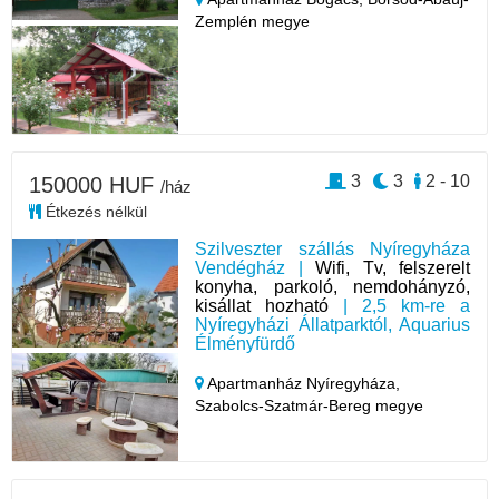
Zemplén megye
3
3
2 - 10
150000 HUF
/ház
Étkezés nélkül
Szilveszter szállás Nyíregyháza
Vendégház |
Wifi, Tv, felszerelt
konyha, parkoló, nemdohányzó,
kisállat hozható
| 2,5 km-re a
Nyíregyházi Állatparktól, Aquarius
Élményfürdő
Apartmanház Nyíregyháza,
Szabolcs-Szatmár-Bereg megye