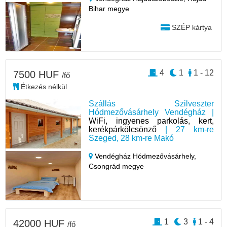
Bihar megye
SZÉP kártya
4
1
1 - 12
7500 HUF
/fő
Étkezés nélkül
Szállás Szilveszter
Hódmezővásárhely Vendégház |
WiFi, ingyenes parkolás, kert,
kerékpárkölcsönző
| 27 km-re
Szeged, 28 km-re Makó
Vendégház Hódmezővásárhely,
Csongrád megye
1
3
1 - 4
42000 HUF
/fő