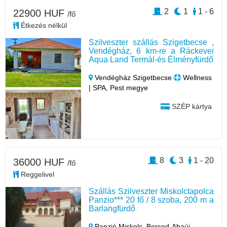
2
1
1 - 6
22900 HUF
/fő
Étkezés nélkül
Szilveszter szállás Szigetbecse ,
Vendégház, 6 km-re a Ráckevei
Aqua Land Termál-és Élményfürdő
Vendégház Szigetbecse
Wellness
| SPA, Pest megye
SZÉP kártya
8
3
1 - 20
36000 HUF
/fő
Reggelivel
Szállás Szilveszter Miskolctapolca
Panzio*** 20 fő / 8 szoba, 200 m a
Barlangfürdő
Panzió Miskolc,
Borsod-Abaúj-