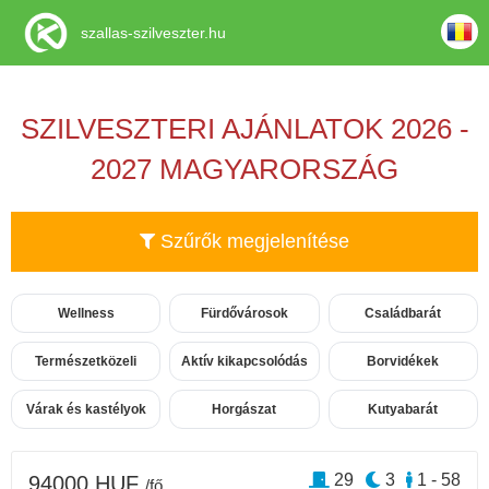
szallas-szilveszter.hu
SZILVESZTERI AJÁNLATOK 2026 -
2027 MAGYARORSZÁG
Szűrők megjelenítése
Wellness
Fürdővárosok
Családbarát
Természetközeli
Aktív kikapcsolódás
Borvidékek
Várak és kastélyok
Horgászat
Kutyabarát
29
3
1 - 58
94000 HUF
/fő