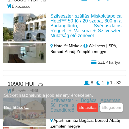
Étkezéssel
Szilveszter szállás Miskolctapolca
Hotel*** 50 fő / 20 szoba, 300 m a
Barlangfürdő, Svédasztalos
Reggeli + Vacsora + Szilveszteri
Mulatság élő zenével
Hotel*** Miskolc
Wellness | SPA,
Borsod-Abaúj-Zemplén megye
SZÉP kártya
8
1
1 - 32
10900 HUF
/fő
Étkezés nélkül
Sütiket használunk a jobb élmény érdekében.
Szilveszter - Bogács, Apartman,
50 m-re a Bogácsi Gyógy- és
Beállítások
...
Elutasítás
Elfogadom
Strandfürdő
Apartmanház Bogács,
Borsod-Abaúj-
Zemplén megye