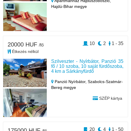
Apartmanház Hajdúszoboszló,
Hajdú-Bihar megye
10
2
1 - 35
20000 HUF
/fő
Étkezés nélkül
Szilveszter - Nyírbátor, Panzió 35
fő / 10 szoba, 10 saját fürdőszoba,
4 km a Sárkányfürdő
Panzió Nyírbátor,
Szabolcs-Szatmár-
Bereg megye
SZÉP kártya
20
4
1 - 50
175000 HUF
/fő