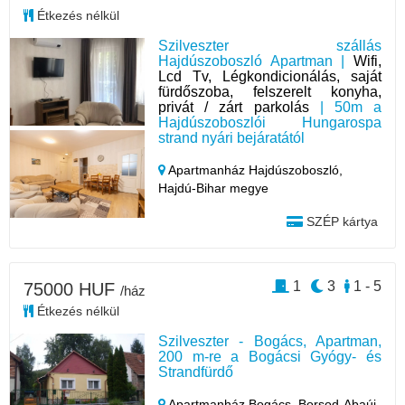
Étkezés nélkül
Szilveszter szállás
Hajdúszoboszló Apartman |
Wifi,
Lcd Tv, Légkondicionálás, saját
fürdőszoba, felszerelt konyha,
privát / zárt parkolás
| 50m a
Hajdúszoboszlói Hungarospa
strand nyári bejáratától
Apartmanház Hajdúszoboszló,
Hajdú-Bihar megye
SZÉP kártya
1
3
1 - 5
75000 HUF
/ház
Étkezés nélkül
Szilveszter - Bogács, Apartman,
200 m-re a Bogácsi Gyógy- és
Strandfürdő
Apartmanház Bogács,
Borsod-Abaúj-