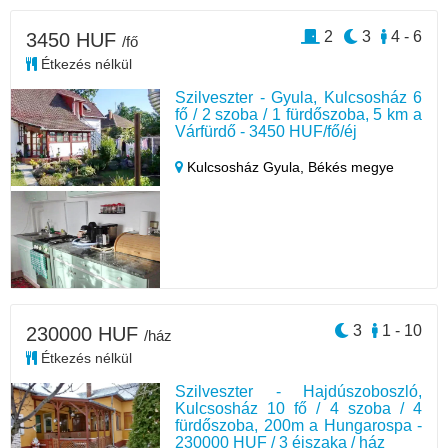
2
3
4 - 6
3450 HUF
/fő
Étkezés nélkül
Szilveszter - Gyula, Kulcsosház 6
fő / 2 szoba / 1 fürdőszoba, 5 km a
Várfürdő - 3450 HUF/fő/éj
Kulcsosház Gyula,
Békés megye
3
1 - 10
230000 HUF
/ház
Étkezés nélkül
Szilveszter - Hajdúszoboszló,
Kulcsosház 10 fő / 4 szoba / 4
fürdőszoba, 200m a Hungarospa -
230000 HUF / 3 éjszaka / ház