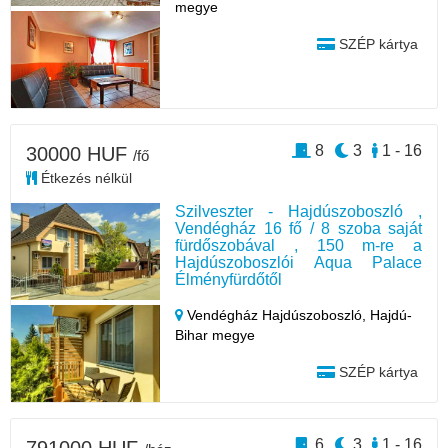
megye
SZÉP kártya
8
3
1 - 16
30000 HUF
/fő
Étkezés nélkül
Szilveszter - Hajdúszoboszló ,
Vendégház 16 fő / 8 szoba saját
fürdőszobával , 150 m-re a
Hajdúszoboszlói Aqua Palace
Élményfürdőtől
Vendégház Hajdúszoboszló,
Hajdú-
Bihar megye
SZÉP kártya
6
3
1 - 16