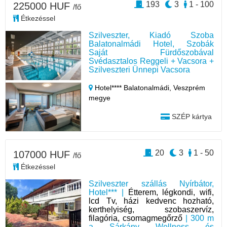
193
3
1 - 100
225000 HUF
/fő
Étkezéssel
Szilveszter, Kiadó Szoba
Balatonalmádi Hotel, Szobák
Saját Fürdőszobával
Svédasztalos Reggeli + Vacsora +
Szilveszteri Ünnepi Vacsora
Hotel**** Balatonalmádi,
Veszprém
megye
SZÉP kártya
20
3
1 - 50
107000 HUF
/fő
Étkezéssel
Szilveszter szállás Nyírbátor,
Hotel*** |
Étterem, légkondi, wifi,
lcd Tv, házi kedvenc hozható,
kerthelyiség, szobaszervíz,
filagória, csomagmegőrző
| 300 m
a Sárkány Wellness és