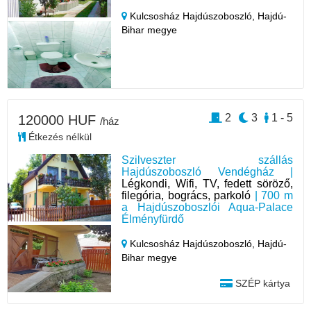
Kulcsosház Hajdúszoboszló,
Hajdú-
Bihar megye
2
3
1 - 5
120000 HUF
/ház
Étkezés nélkül
Szilveszter szállás
Hajdúszoboszló Vendégház |
Légkondi, Wifi, TV, fedett söröző,
filegória, bogrács, parkoló
| 700 m
a Hajdúszoboszlói Aqua-Palace
Élményfürdő
Kulcsosház Hajdúszoboszló,
Hajdú-
Bihar megye
SZÉP kártya