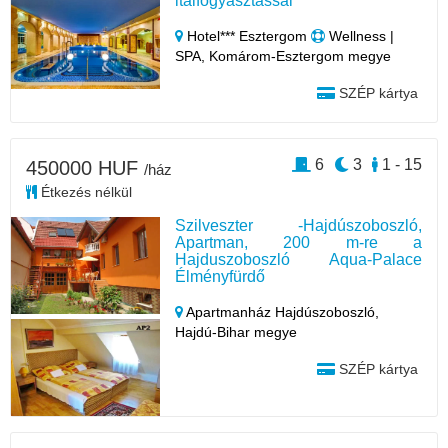
italfogyasztással
Hotel*** Esztergom
Wellness |
SPA, Komárom-Esztergom megye
SZÉP kártya
6
3
1 - 15
450000 HUF
/ház
Étkezés nélkül
Szilveszter -Hajdúszoboszló,
Apartman, 200 m-re a
Hajduszoboszló Aqua-Palace
Élményfürdő
Apartmanház Hajdúszoboszló,
Hajdú-Bihar megye
SZÉP kártya