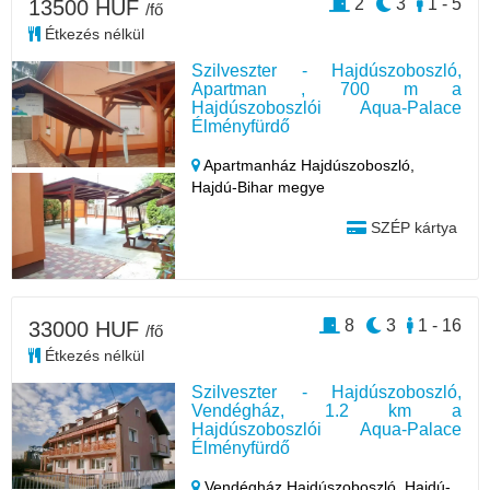
2
3
1 - 5
13500 HUF
/fő
Étkezés nélkül
Szilveszter - Hajdúszoboszló,
Apartman , 700 m a
Hajdúszoboszlói Aqua-Palace
Élményfürdő
Apartmanház Hajdúszoboszló,
Hajdú-Bihar megye
SZÉP kártya
8
3
1 - 16
33000 HUF
/fő
Étkezés nélkül
Szilveszter - Hajdúszoboszló,
Vendégház, 1.2 km a
Hajdúszoboszlói Aqua-Palace
Élményfürdő
Vendégház Hajdúszoboszló,
Hajdú-