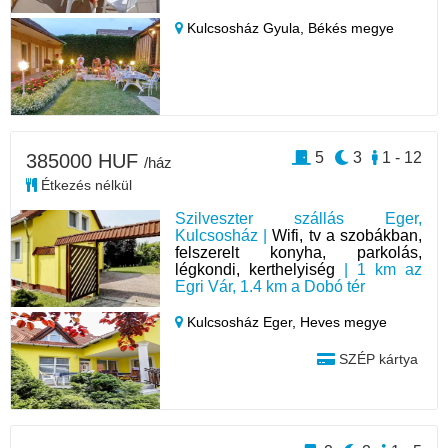
Kulcsosház Gyula,
Békés megye
5
3
1 - 12
385000 HUF
/ház
Étkezés nélkül
Szilveszter szállás Eger,
Kulcsosház |
Wifi, tv a szobákban,
felszerelt konyha, parkolás,
légkondi, kerthelyiség
| 1 km az
Egri Vár, 1.4 km a Dobó tér
Kulcsosház Eger,
Heves megye
SZÉP kártya