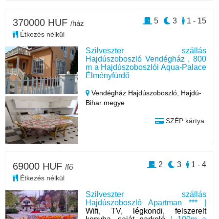
5
3
1 - 15
370000 HUF
/ház
Étkezés nélkül
Szilveszter szállás
Hajdúszoboszló Vendégház , 800
m a Hajdúszoboszlói Aqua-Palace
Élményfürdő
Vendégház Hajdúszoboszló,
Hajdú-
Bihar megye
SZÉP kártya
2
3
1 - 4
69000 HUF
/fő
Étkezés nélkül
Szilveszter szállás
Hajdúszoboszló Apartman *** |
Wifi, TV, légkondi, felszerelt