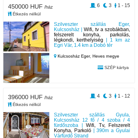
6
3
1 - 15
450000 HUF
/ház
Étkezés nélkül
Szilveszter szállás Eger,
Kulcsosház |
Wifi, tv a szobákban,
felszerelt konyha, parkolás,
légkondi, kerthelyiség
| 1 km az
Egri Vár, 1.4 km a Dobó tér
Kulcsosház Eger,
Heves megye
SZÉP kártya
4
3
1 - 12
396000 HUF
/ház
Étkezés nélkül
Szilveszter szállás Gyula,
Kulcsosház 12 fő / 4 szoba / 4
fürdőszoba |
Wifi, Tv, Felszerelt
Konyha, Parkoló
| 390m a Gyulai
Várfürdő Strand