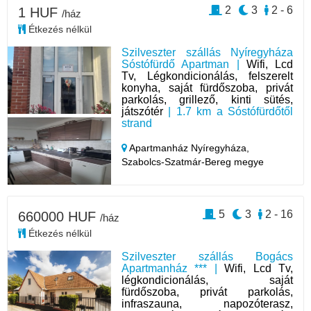
2
3
2 - 6
1 HUF
/ház
Étkezés nélkül
Szilveszter szállás Nyíregyháza
Sóstófürdő Apartman |
Wifi, Lcd
Tv, Légkondicionálás, felszerelt
konyha, saját fürdőszoba, privát
parkolás, grillező, kinti sütés,
játszótér
| 1.7 km a Sóstófürdőtől
strand
Apartmanház Nyíregyháza,
Szabolcs-Szatmár-Bereg megye
5
3
2 - 16
660000 HUF
/ház
Étkezés nélkül
Szilveszter szállás Bogács
Apartmanház *** |
Wifi, Lcd Tv,
légkondicionálás, saját
fürdőszoba, privát parkolás,
infraszauna, napozóterasz,