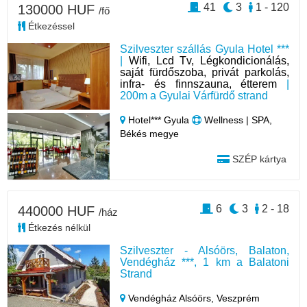
41
3
1 - 120
130000 HUF
/fő
Étkezéssel
Szilveszter szállás Gyula Hotel ***
|
Wifi, Lcd Tv, Légkondicionálás,
saját fürdőszoba, privát parkolás,
infra- és finnszauna, étterem
|
200m a Gyulai Várfürdő strand
Hotel*** Gyula
Wellness | SPA,
Békés megye
SZÉP kártya
6
3
2 - 18
440000 HUF
/ház
Étkezés nélkül
Szilveszter - Alsóörs, Balaton,
Vendégház ***, 1 km a Balatoni
Strand
Vendégház Alsóörs,
Veszprém