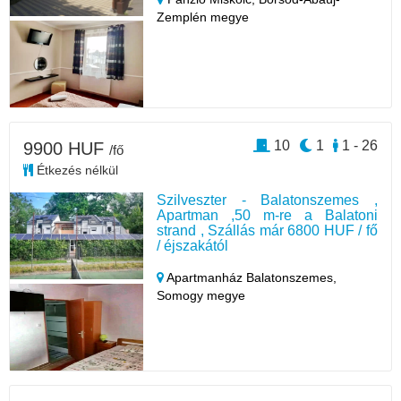
Zemplén megye
10
1
1 - 26
9900 HUF
/fő
Étkezés nélkül
Szilveszter - Balatonszemes ,
Apartman ,50 m-re a Balatoni
strand , Szállás már 6800 HUF / fő
/ éjszakától
Apartmanház Balatonszemes,
Somogy megye