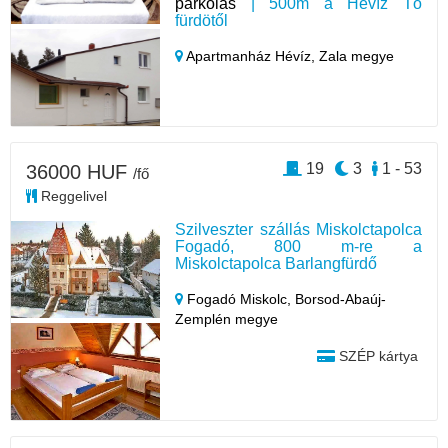
parkolás
| 500m a Hévíz Tó
fürdötől
Apartmanház Hévíz,
Zala megye
19
3
1 - 53
36000 HUF
/fő
Reggelivel
Szilveszter szállás Miskolctapolca
Fogadó, 800 m-re a
Miskolctapolca Barlangfürdő
Fogadó Miskolc,
Borsod-Abaúj-
Zemplén megye
SZÉP kártya