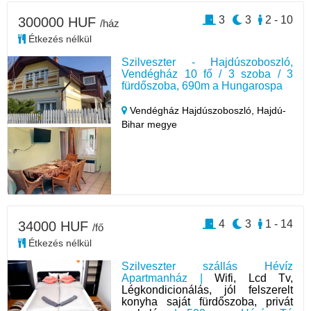
3
3
2 - 10
300000 HUF
/ház
Étkezés nélkül
Szilveszter - Hajdúszoboszló,
Vendégház 10 fő / 3 szoba / 3
fürdőszoba, 690m a Hungarospa
Vendégház Hajdúszoboszló,
Hajdú-
Bihar megye
4
3
1 - 14
34000 HUF
/fő
Étkezés nélkül
Szilveszter szállás Hévíz
Apartmanház |
Wifi, Lcd Tv,
Légkondicionálás, jól felszerelt
konyha saját fürdőszoba, privát