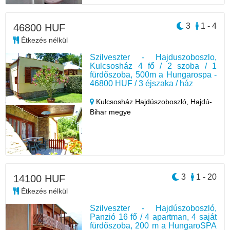
3
1 - 4
46800 HUF
Étkezés nélkül
Szilveszter - Hajduszoboszlo,
Kulcsosház 4 fő / 2 szoba / 1
fürdőszoba, 500m a Hungarospa -
46800 HUF / 3 éjszaka / ház
Kulcsosház Hajdúszoboszló,
Hajdú-
Bihar megye
3
1 - 20
14100 HUF
Étkezés nélkül
Szilveszter - Hajdúszoboszló,
Panzió 16 fő / 4 apartman, 4 saját
fürdőszoba, 200 m a HungaroSPA