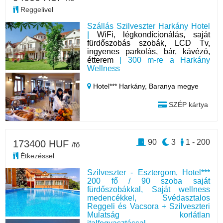
Reggelivel
Szállás Szilveszter Harkány Hotel
|
WiFi, légkondícionálás, saját
fürdőszobás szobák, LCD Tv,
ingyenes parkolás, bár, kávézó,
étterem
| 300 m-re a Harkány
Wellness
Hotel*** Harkány,
Baranya megye
SZÉP kártya
90
3
1 - 200
173400 HUF
/fő
Étkezéssel
Szilveszter - Esztergom, Hotel***
200 fő / 90 szoba saját
fürdőszobákkal, Saját wellness
medencékkel, Svédasztalos
Reggeli és Vacsora + Szilveszteri
Mulatság korlátlan