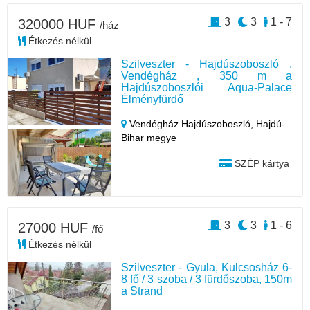
3
3
1 - 7
320000 HUF
/ház
Étkezés nélkül
Szilveszter - Hajdúszoboszló ,
Vendégház , 350 m a
Hajdúszoboszlói Aqua-Palace
Élményfürdő
Vendégház Hajdúszoboszló,
Hajdú-
Bihar megye
SZÉP kártya
3
3
1 - 6
27000 HUF
/fő
Étkezés nélkül
Szilveszter - Gyula, Kulcsosház 6-
8 fő / 3 szoba / 3 fürdőszoba, 150m
a Strand