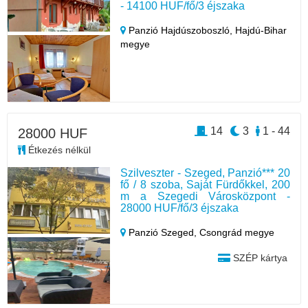
- 14100 HUF/fő/3 éjszaka
Panzió Hajdúszoboszló,
Hajdú-Bihar
megye
14
3
1 - 44
28000 HUF
Étkezés nélkül
Szilveszter - Szeged, Panzió*** 20
fő / 8 szoba, Saját Fürdőkkel, 200
m a Szegedi Városközpont -
28000 HUF/fő/3 éjszaka
Panzió Szeged,
Csongrád megye
SZÉP kártya