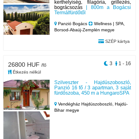
kerthelyiség, filagória, grillezés,
bográcsozás
| 800m a Bogácsi
Termálfürdőtől
Panzió Bogács
Wellness | SPA,
Borsod-Abaúj-Zemplén megye
SZÉP kártya
3
1 - 16
26800 HUF
/fő
Étkezés nélkül
Szilveszter - Hajdúszoboszló,
Panzió 16 fő / 3 apartman, 3 saját
fürdőszoba, 450 m a HungaroSPA
Vendégház Hajdúszoboszló,
Hajdú-
Bihar megye