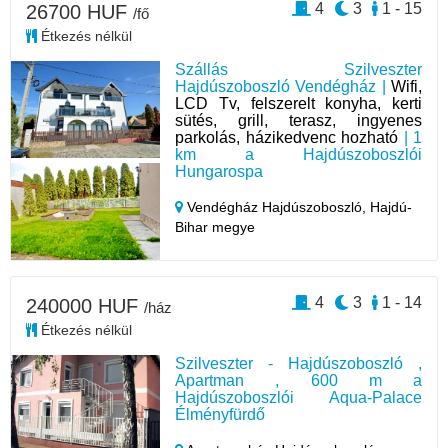
4
3
1 - 15
26700 HUF
/fő
Étkezés nélkül
Szállás Szilveszter
Hajdúszoboszló Vendégház |
Wifi,
LCD Tv, felszerelt konyha, kerti
sütés, grill, terasz, ingyenes
parkolás, házikedvenc hozható
| 1
km a Hajdúszoboszlói
Hungarospa
Vendégház Hajdúszoboszló,
Hajdú-
Bihar megye
4
3
1 - 14
240000 HUF
/ház
Étkezés nélkül
Szilveszter - Hajdúszoboszló ,
Apartman , 600 m a
Hajdúszoboszlói Aqua-Palace
Élményfürdő