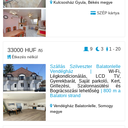
Kulcsosház Gyula,
Békés megye
SZÉP kártya
9
3
1 - 20
33000 HUF
/fő
Étkezés nélkül
Szállás Szilveszter Balatonlelle
Vendégház |
Wi-Fi,
Légkondícionálás, LCD TV,
Gyerekbarát, Saját parkoló, Kert,
Grillezési, Szalonnasütési és
Bográcsozási lehetőség
| 800 m a
Balatoni strand
Vendégház Balatonlelle,
Somogy
megye