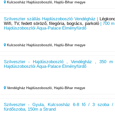
Kulcsosház Hajdúszoboszló,
Hajdú-Bihar megye
Szilveszter szállás Hajdúszoboszló Vendégház |
Légkond
Wifi, TV, fedett söröző, filegória, bogrács, parkoló
| 700 m
Hajdúszoboszlói Aqua-Palace Élményfürdő
Kulcsosház Hajdúszoboszló,
Hajdú-Bihar megye
Szilveszter - Hajdúszoboszló , Vendégház , 350 m
Hajdúszoboszlói Aqua-Palace Élményfürdő
Vendégház Hajdúszoboszló,
Hajdú-Bihar megye
Szilveszter - Gyula, Kulcsosház 6-8 fő / 3 szoba /
fürdőszoba, 150m a Strand