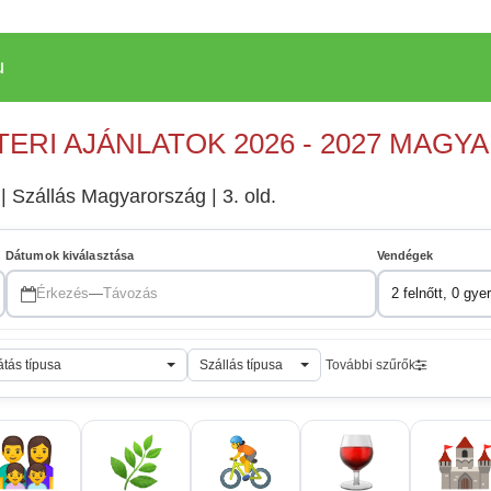
u
TERI AJÁNLATOK 2026 - 2027 MAG
 | Szállás Magyarország | 3. old.
Dátumok kiválasztása
Vendégek
Érkezés
—
Távozás
2 felnőtt, 0 gye
átás típusa
Szállás típusa
További szűrők