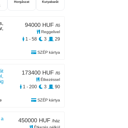
Horgászat
Kutyabarát
k
s,
94000 HUF
/fő
r,
Reggelivel
1 - 58
3
29
SZÉP kártya
át
173400 HUF
/fő
l,
Étkezéssel
ág
1 - 200
3
90
e
SZÉP kártya
 a
450000 HUF
/ház
Étkezés nélkül