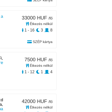
SZÉP kártya
 a
33000 HUF
/fő
Étkezés nélkül
1 - 16
3
8
SZÉP kártya
i,
7500 HUF
/fő
re
Étkezés nélkül
1 - 12
1
4
cd
42000 HUF
/fő
a,
Étkezés nélkül
pa