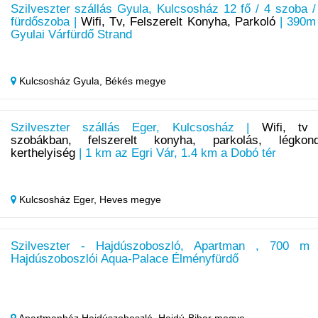
Szilveszter szállás Gyula, Kulcsosház 12 fő / 4 szoba /
fürdőszoba |
Wifi, Tv, Felszerelt Konyha, Parkoló
| 390m
Gyulai Várfürdő Strand
Kulcsosház Gyula,
Békés megye
Szilveszter szállás Eger, Kulcsosház |
Wifi, tv
szobákban, felszerelt konyha, parkolás, légkond
kerthelyiség
| 1 km az Egri Vár, 1.4 km a Dobó tér
Kulcsosház Eger,
Heves megye
Szilveszter - Hajdúszoboszló, Apartman , 700 m
Hajdúszoboszlói Aqua-Palace Élményfürdő