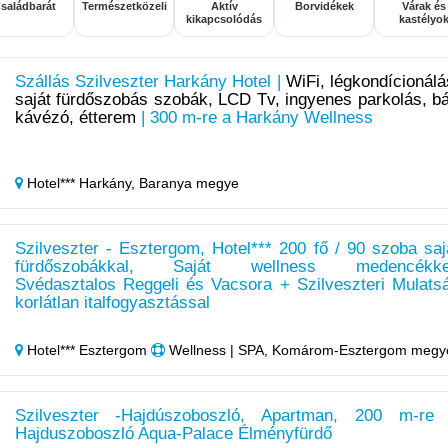
saládbarát
Természetközeli
Aktív
Borvidékek
Várak és
kikapcsolódás
kastélyo
Szállás Szilveszter Harkány Hotel |
WiFi, légkondícionálá
saját fürdőszobás szobák, LCD Tv, ingyenes parkolás, bá
kávézó, étterem
| 300 m-re a Harkány Wellness
Hotel*** Harkány,
Baranya megye
Szilveszter - Esztergom, Hotel*** 200 fő / 90 szoba saj
fürdőszobákkal, Saját wellness medencékke
Svédasztalos Reggeli és Vacsora + Szilveszteri Mulats
korlátlan italfogyasztással
Hotel*** Esztergom
Wellness | SPA, Komárom-Esztergom megy
Szilveszter -Hajdúszoboszló, Apartman, 200 m-re
Hajduszoboszló Aqua-Palace Élményfürdő