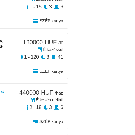
1 - 15
3
6
SZÉP kártya
v,
130000 HUF
/fő
a-
Étkezéssel
1 - 120
3
41
SZÉP kártya
 a
440000 HUF
/ház
Étkezés nélkül
2 - 18
3
6
SZÉP kártya