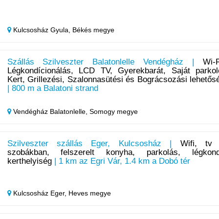
Kulcsosház Gyula,
Békés megye
Szállás Szilveszter Balatonlelle Vendégház |
Wi-F
Légkondícionálás, LCD TV, Gyerekbarát, Saját parkol
Kert, Grillezési, Szalonnasütési és Bográcsozási lehetős
| 800 m a Balatoni strand
Vendégház Balatonlelle,
Somogy megye
Szilveszter szállás Eger, Kulcsosház |
Wifi, tv
szobákban, felszerelt konyha, parkolás, légkond
kerthelyiség
| 1 km az Egri Vár, 1.4 km a Dobó tér
Kulcsosház Eger,
Heves megye