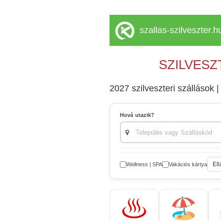
szallas-szilveszter.h
SZILVESZ
2027 szilveszteri szállások |
Hová utazik?
Ell
Wellness | SPA
Vakációs kártya