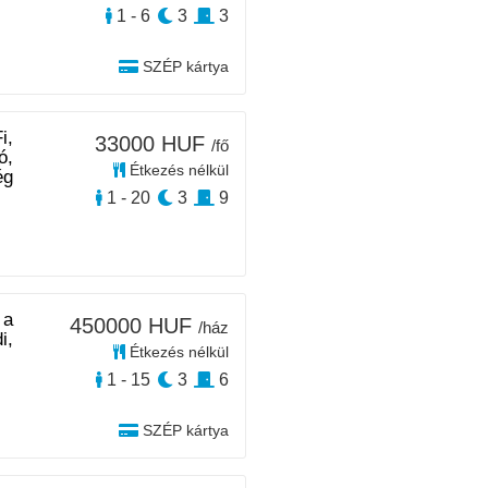
1 - 6
3
3
SZÉP kártya
i,
33000 HUF
/fő
ó,
Étkezés nélkül
ég
1 - 20
3
9
 a
450000 HUF
/ház
i,
Étkezés nélkül
1 - 15
3
6
SZÉP kártya