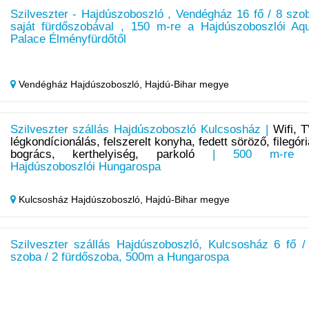
Szilveszter - Hajdúszoboszló , Vendégház 16 fő / 8 szo
saját fürdőszobával , 150 m-re a Hajdúszoboszlói Aq
Palace Élményfürdőtől
Vendégház Hajdúszoboszló,
Hajdú-Bihar megye
Szilveszter szállás Hajdúszoboszló Kulcsosház |
Wifi, T
légkondícionálás, felszerelt konyha, fedett söröző, filegóri
bogrács, kerthelyiség, parkoló
| 500 m-re 
Hajdúszoboszlói Hungarospa
Kulcsosház Hajdúszoboszló,
Hajdú-Bihar megye
Szilveszter szállás Hajdúszoboszló, Kulcsosház 6 fő /
szoba / 2 fürdőszoba, 500m a Hungarospa