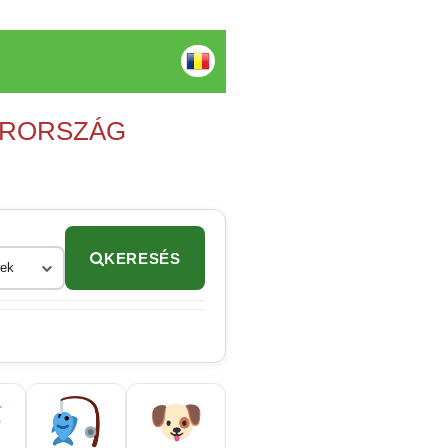
YARORSZÁG
KERESÉS
rek