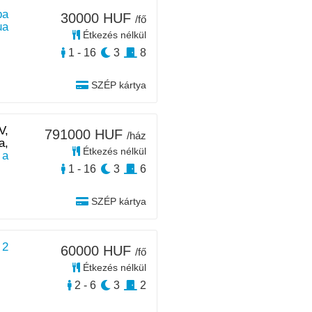
ba
30000 HUF
/fő
ua
Étkezés nélkül
1 - 16
3
8
SZÉP kártya
V,
791000 HUF
/ház
a,
Étkezés nélkül
a
1 - 16
3
6
SZÉP kártya
 2
60000 HUF
/fő
Étkezés nélkül
2 - 6
3
2