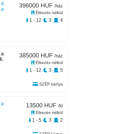
 4
396000 HUF
/ház
 a
Étkezés nélkül
1 - 12
3
4
 a
385000 HUF
/ház
i,
Étkezés nélkül
1 - 12
3
5
SZÉP kártya
 a
13500 HUF
/fő
Étkezés nélkül
1 - 5
3
2