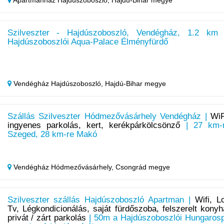
Apartmanház Hajdúszoboszló,
Hajdú-Bihar megye
Szilveszter - Hajdúszoboszló, Vendégház, 1.2 km
Hajdúszoboszlói Aqua-Palace Élményfürdő
Vendégház Hajdúszoboszló,
Hajdú-Bihar megye
Szállás Szilveszter Hódmezővásárhely Vendégház |
WiF
ingyenes parkolás, kert, kerékpárkölcsönző
| 27 km-
Szeged, 28 km-re Makó
Vendégház Hódmezővásárhely,
Csongrád megye
Szilveszter szállás Hajdúszoboszló Apartman |
Wifi, L
Tv, Légkondicionálás, saját fürdőszoba, felszerelt konyh
privát / zárt parkolás
| 50m a Hajdúszoboszlói Hungaros