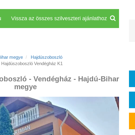
u
Vissza az összes szilveszteri ajánlathoz
Bihar megye
Hajdúszoboszló
Hajdúszoboszló Vendégház K1
zoboszló - Vendégház - Hajdú-Bihar
megye