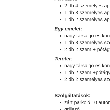
2 db 4 személyes ap
1 db 3 személyes ap
1 db 2 személyes ap
Egy emelet:
nagy társalgó és ko
1 db 3 személyes sz
2 db 2 szem.+ pótág
Tetőtér:
nagy társalgó és ko
1 db 2 szem.+pótágy
2 db 2 személyes sz
Szolgáltatások:
zárt parkoló 10 autó
grillező