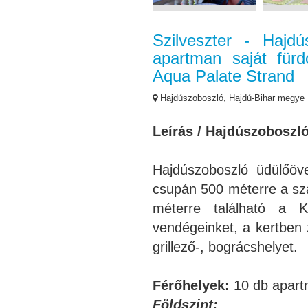
Szilveszter - Hajd
apartman saját für
Aqua Palate Strand
Hajdúszoboszló, Hajdú-Bihar megye
Leírás / Hajdúszoboszl
Hajdúszoboszló üdülőöv
csupán 500 méterre a szá
méterre található a 
vendégeinket, a kertben z
grillező-, bográcshelyet.
Férőhelyek:
10 db apart
Földszint: