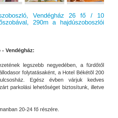
úszoboszló, Vendégház 26 fő / 10
dőszobával, 290m a hajdúszoboszlói
ó - Vendégház:
ezetének legszebb negyedében, a fürdőtől
llodasor folytatásaként, a Hotel Békétõl 200
Kulcsosház. Egész évben várjuk kedves
árt parkolási lehetőséget biztosítunk, illetve
manban 20-24 fő részére.