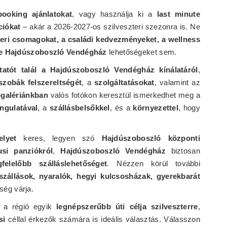
booking ajánlatokat
, vagy használja ki a
last minute
ciókat
– akár a 2026-2027-os szilveszteri szezonra is. Ne
teri csomagokat, a családi kedvezményeket, a wellness
te Hajdúszoboszló Vendégház
lehetőségeket sem.
atót talál a Hajdúszoboszló Vendégház kínálatáról
,
szobák felszereltségét
, a
szolgáltatásokat
, valamint az
galériánkban
valós fotókon keresztül ismerkedhet meg a
ngulatával
, a
szállásbelsőkkel
, és a
környezettel
, hogy
elyet
keres, legyen szó
Hajdúszoboszló központi
usi panziókról
,
Hajdúszoboszló Vendégház
biztosan
elelőbb szálláslehetőséget
. Nézzen körül további
szállások, nyaralók, hegyi kulcsosházak, gyerekbarát
ség várja.
a régió egyik
legnépszerűbb úti célja szilveszterre
,
si
céllal érkezők számára is ideális választás. Válasszon