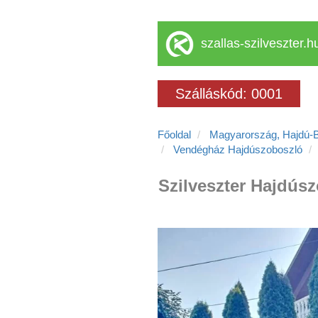
szallas-szilveszter.h
Szálláskód: 0001
Főoldal
Magyarország, Hajdú-
Vendégház Hajdúszoboszló
Szilveszter Hajdús