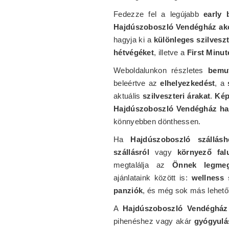
Fedezze fel a legújabb
early 
Hajdúszoboszló Vendégház ak
hagyja ki a
különleges szilvesz
hétvégéket
, illetve a
First Minu
Weboldalunkon részletes
bemut
beleértve az
elhelyezkedést
, a
aktuális
szilveszteri árakat
.
Kép
Hajdúszoboszló Vendégház ha
könnyebben dönthessen.
Ha
Hajdúszoboszló szállásh
szállásról
vagy
környező fal
megtalálja az
Önnek legmegf
ajánlataink között is:
wellness 
panziók
, és még sok más lehető
A
Hajdúszoboszló Vendégház
pihenéshez vagy akár
gyógyulá