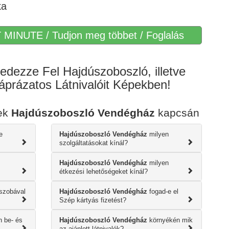
ka
 MINUTE / Tudjon meg többet / Foglalás
edezze Fel Hajdúszoboszló, illetve
prázatos Látnivalóit Képekben!
sek
Hajdúszoboszló Vendégház
kapcsán
e
Hajdúszoboszló Vendégház
milyen
szolgáltatásokat kínál?
Hajdúszoboszló Vendégház
milyen
étkezési lehetőségeket kínál?
szobával
Hajdúszoboszló Vendégház
fogad-e el
Szép kártyás fizetést?
 be- és
Hajdúszoboszló Vendégház
környékén mik
az ajánlott látnivalók?