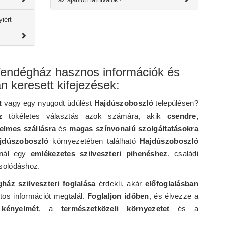
iért
endégház hasznos információk és
n keresett kifejezések:
t
vagy egy nyugodt üdülést
Hajdúszoboszló
településen?
z
tökéletes választás azok számára, akik
csendre,
elmes szállásra
és
magas színvonalú szolgáltatásokra
jdúszoboszló
környezetében található
Hajdúszoboszló
ínál egy
emlékezetes szilveszteri pihenéshez
, családi
solódáshoz.
áz szilveszteri foglalása
érdekli, akár
előfoglalásban
tos információt megtalál.
Foglaljon időben
, és élvezze a
kényelmét
, a
természetközeli környezetet
és a