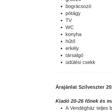
bográcsozó
pótágy
TV
WC
konyha
hűtő
erkély
társalgó
üdülési csekk
Árajánlat Szilveszter 20
Kiadó 20-26 főnek és mi
A Vendégház teljes b