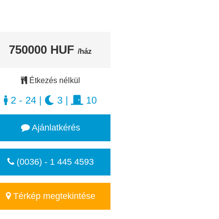
750000 HUF
/ház
Étkezés nélkül
2 - 24
|
3
|
10
Ajánlatkérés
(0036) - 1 445 4593
Térkép megtekintése