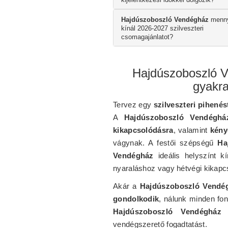
Hajdúszoboszló Vendégház
menny
kínál 2026-2027 szilveszteri
csomagajánlatot?
Hajdúszoboszló V
gyakra
Tervez egy
szilveszteri pihenés
A
Hajdúszoboszló Vendéghá
kikapcsolódásra
, valamint
kény
vágynak. A festői szépségű
Ha
Vendégház
ideális helyszínt k
nyaraláshoz vagy hétvégi kikapc
Akár a
Hajdúszoboszló Vendégh
gondolkodik
, nálunk minden fon
Hajdúszoboszló Vendégház 
vendégszerető fogadtatást.