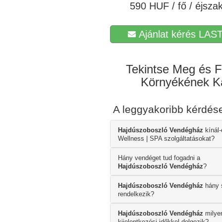
590 HUF / fő / éjsza
Ajánlat kérés LAST
Tekintse Meg és F
Környékének Ká
A leggyakoribb kérdé
Hajdúszoboszló Vendégház
kínál-
Wellness | SPA szolgáltatásokat?
Hány vendéget tud fogadni a
Hajdúszoboszló Vendégház
?
Hajdúszoboszló Vendégház
hány 
rendelkezik?
Hajdúszoboszló Vendégház
milyen
kijelentkezési időkkel dolgozik?