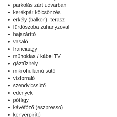
parkolás zárt udvarban
kerékpár kölcsönzés
erkély (balkon), terasz
fürdőszoba zuhanyzóval
hajszárító
vasaló
franciaágy
műholdas / kábel TV
gáztűzhely
mikrohullámú sütő
vízforraló
szendvicssütő
edények
pótágy
kávéfőző (eszpresso)
kenyérpirító