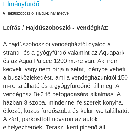
Élményfürdő
Hajdúszoboszló, Hajdú-Bihar megye
Leírás / Hajdúszoboszló - Vendégház:
A hajdúszoboszlói vendégháztól gyalog a
strand- és a gyógyfürdő valamint az Aquapark
és az Aqua Palace 1200 m.-re van. Aki nem
kedveli, vagy nem bírja a sétát, igénybe veheti
a buszközlekedést, ami a vendégházunktól 150
m-re található és a gyógyfürdőnél áll meg. A
vendégház 8+2 fő befogadására alkalmas. A
házban 3 szoba, mindennel felszerelt konyha,
étkező, közös fürdőszoba és külön wc található.
A zárt, parkosított udvaron az autók
elhelyezhetőek. Terasz, kerti pihenő áll