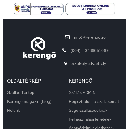
info@kerengo.ro
(004) - 0736651069
Székelyudvarhely
OLDALTÉRKÉP
KERENGŐ
Szállás Térkép
Szállás ADMIN
Kerengő magazin (Blog)
Regisztrálom a szállásomat
Rólunk
Súgó szállásadóknak
Felhasználási feltételek
Adatvédelmi nyilatkozat -