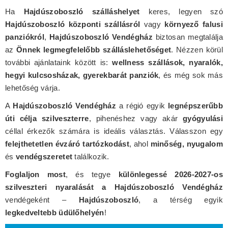
Ha
Hajdúszoboszló szálláshelyet
keres, legyen szó
Hajdúszoboszló központi szállásról
vagy
környező falusi
panziókról
,
Hajdúszoboszló Vendégház
biztosan megtalálja
az
Önnek legmegfelelőbb szálláslehetőséget
. Nézzen körül
további ajánlataink között is:
wellness szállások, nyaralók,
hegyi kulcsosházak, gyerekbarát panziók
, és még sok más
lehetőség várja.
A
Hajdúszoboszló Vendégház
a régió egyik
legnépszerűbb
úti célja szilveszterre
, pihenéshez vagy akár
gyógyulási
céllal érkezők számára is ideális választás. Válasszon egy
felejthetetlen évzáró tartózkodást
, ahol
minőség, nyugalom
és
vendégszeretet
találkozik.
Foglaljon most
, és tegye
különlegessé 2026-2027-os
szilveszteri nyaralását a Hajdúszoboszló Vendégház
vendégeként –
Hajdúszoboszló
, a térség egyik
legkedveltebb üdülőhelyén
!