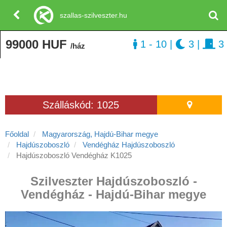
szallas-szilveszter.hu
99000 HUF
1 - 10
|
3
|
3
/ház
Szálláskód: 1025
Főoldal
Magyarország, Hajdú-Bihar megye
Hajdúszoboszló
Vendégház Hajdúszoboszló
Hajdúszoboszló Vendégház K1025
Szilveszter Hajdúszoboszló -
Vendégház - Hajdú-Bihar megye