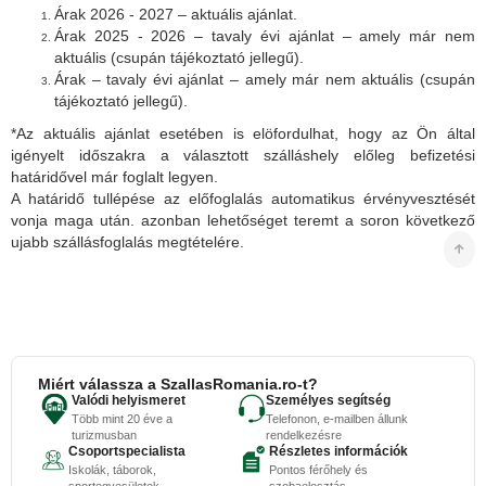
Árak 2026 - 2027 – aktuális ajánlat.
Árak 2025 - 2026 – tavaly évi ajánlat – amely már nem
aktuális (csupán tájékoztató jellegű).
Árak – tavaly évi ajánlat – amely már nem aktuális (csupán
tájékoztató jellegű).
*Az aktuális ajánlat esetében is elöfordulhat, hogy az Ön által
igényelt időszakra a választott szálláshely előleg befizetési
határidővel már foglalt legyen.
A határidő tullépése az előfoglalás automatikus érvényvesztését
vonja maga után. azonban lehetőséget teremt a soron következő
ujabb szállásfoglalás megtételére.
Miért válassza a SzallasRomania.ro-t?
Valódi helyismeret
Személyes segítség
Több mint 20 éve a
Telefonon, e-mailben állunk
turizmusban
rendelkezésre
Csoportspecialista
Részletes információk
Iskolák, táborok,
Pontos férőhely és
sportegyesületek
szobaelosztás