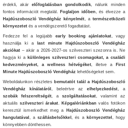
érdekli, akár
előfoglalásban gondolkodik
, nálunk minden
fontos információt megtalál.
Foglaljon időben
, és élvezze a
Hajdúszoboszló Vendégház kényelmét
, a
természetközeli
környezetet
és a vendégszerető fogadtatást.
Fedezze fel a legújabb
early booking ajánlatokat
, vagy
használja ki a
last minute Hajdúszoboszló Vendégház
akciókat
– akár a 2026-2027-os szilveszteri szezonra is. Ne
hagyja ki a
különleges szilveszteri csomagokat, a családi
kedvezményeket, a wellness hétvégéket
, illetve a
First
Minute Hajdúszoboszló Vendégház
lehetőségeket sem.
Weboldalunkon részletes
bemutatót talál a Hajdúszoboszló
Vendégház kínálatáról
, beleértve az
elhelyezkedést
, a
szobák felszereltségét
, a
szolgáltatásokat
, valamint az
aktuális
szilveszteri árakat
.
Képgalériánkban
valós fotókon
keresztül ismerkedhet meg a
Hajdúszoboszló Vendégház
hangulatával
, a
szállásbelsőkkel
, és a
környezettel
, hogy
könnyebben dönthessen.