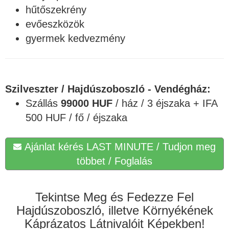
hűtőszekrény
evőeszközök
gyermek kedvezmény
Szilveszter / Hajdúszoboszló - Vendégház:
Szállás
99000 HUF
/ ház / 3 éjszaka + IFA
500 HUF / fő / éjszaka
Ajánlat kérés LAST MINUTE / Tudjon meg
többet / Foglalás
Tekintse Meg és Fedezze Fel
Hajdúszoboszló, illetve Környékének
Káprázatos Látnivalóit Képekben!