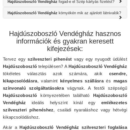
Hajdúszoboszló Vendégház
fogad-e el Szép kártyás fizetést?
Hajdúszoboszló Vendégház
környékén mik az ajánlott látnivalók?
Hajdúszoboszló Vendégház hasznos
információk és gyakran keresett
kifejezések:
Tervez egy
szilveszteri pihenést
vagy egy nyugodt üdülést
Hajdúszoboszló
településen? A
Hajdúszoboszló Vendégház
tökéletes választás azok számára, akik
csendre,
kikapcsolódásra
, valamint
kényelmes szállásra
és
magas
színvonalú szolgáltatásokra
vágynak. A festői szépségű
Hajdúszoboszló
környezetében található
Hajdúszoboszló
Vendégház
ideális helyszínt kínál egy
emlékezetes
szilveszteri pihenéshez
, családi nyaraláshoz vagy hétvégi
kikapcsolódáshoz.
Akár a
Hajdúszoboszló Vendégház szilveszteri foglalása