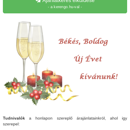
Ajánlatkérés elküldése
- a kerengo.hu-val -
Tudnivalók
a honlapon szereplő árajánlatainkról, ahol igy
szerepel: