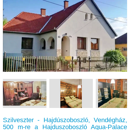
Szilveszter - Hajdúszoboszló, Vendégház,
500 m-re a Hajduszoboszló Aqua-Palace