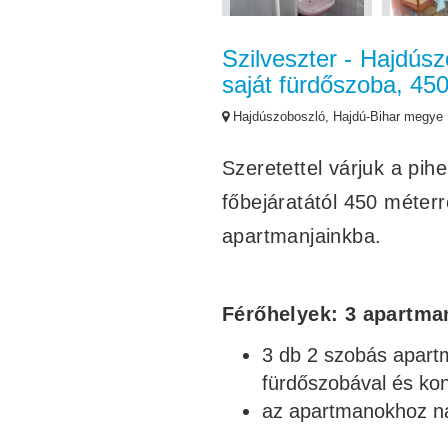
Szilveszter - Hajdúsz
saját fürdőszoba, 4
Hajdúszoboszló, Hajdú-Bihar megye
Szeretettel várjuk a pih
főbejáratától 450 méter
apartmanjainkba.
Férőhelyek: 3 apartman
3 db 2 szobás apartm
fürdőszobával és ko
az apartmanokhoz nap