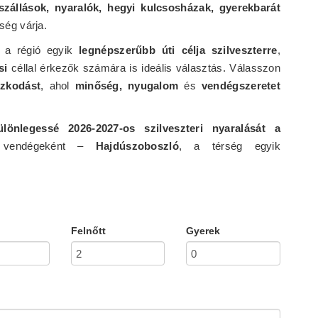
szállások, nyaralók, hegyi kulcsosházak, gyerekbarát
ség várja.
a régió egyik
legnépszerűbb úti célja szilveszterre
,
si
céllal érkezők számára is ideális választás. Válasszon
ózkodást
, ahol
minőség, nyugalom
és
vendégszeretet
ülönlegessé 2026-2027-os szilveszteri nyaralását a
endégeként –
Hajdúszoboszló
, a térség egyik
Felnőtt
Gyerek