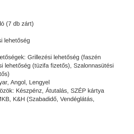
ó (7 db zárt)
si lehetőség
hetőségek: Grillezési lehetőség (faszén
i lehetőség (tüzifa fizetős), Szalonnasütési
tős)
ar, Angol, Lengyel
közök: Készpénz, Átutalás, SZÉP kártya
MKB, K&H (Szabadidő, Vendéglátás,