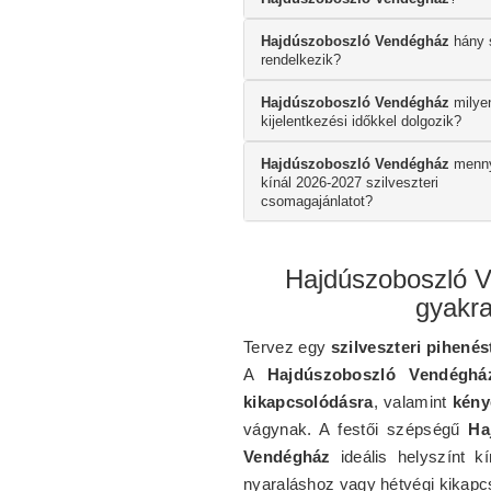
Hajdúszoboszló Vendégház
hány 
rendelkezik?
Hajdúszoboszló Vendégház
milyen
kijelentkezési időkkel dolgozik?
Hajdúszoboszló Vendégház
menny
kínál 2026-2027 szilveszteri
csomagajánlatot?
Hajdúszoboszló V
gyakra
Tervez egy
szilveszteri pihenés
A
Hajdúszoboszló Vendéghá
kikapcsolódásra
, valamint
kény
vágynak. A festői szépségű
Ha
Vendégház
ideális helyszínt k
nyaraláshoz vagy hétvégi kikapc