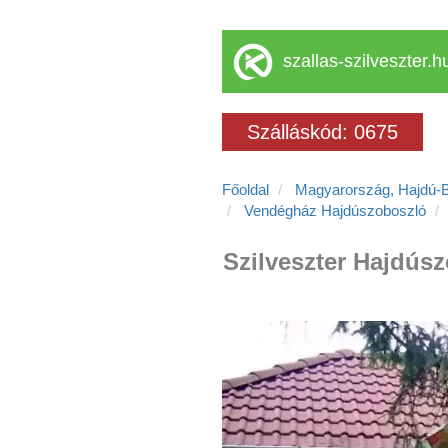
szallas-szilveszter.h
Szálláskód: 0675
Főoldal
Magyarország, Hajdú-
Vendégház Hajdúszoboszló
Szilveszter Hajdús