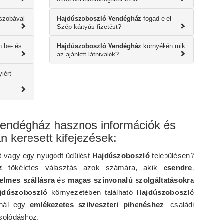
szobával
Hajdúszoboszló Vendégház
fogad-e el
Szép kártyás fizetést?
 be- és
Hajdúszoboszló Vendégház
környékén mik
az ajánlott látnivalók?
iért
endégház hasznos információk és
n keresett kifejezések:
t
vagy egy nyugodt üdülést
Hajdúszoboszló
településen?
z
tökéletes választás azok számára, akik
csendre,
elmes szállásra
és
magas színvonalú szolgáltatásokra
jdúszoboszló
környezetében található
Hajdúszoboszló
ínál egy
emlékezetes szilveszteri pihenéshez
, családi
solódáshoz.