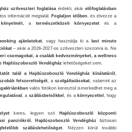
áz szilveszteri foglalása
érdekli, akár
előfoglalásban
tos információt megtalál.
Foglaljon időben
, és élvezze a
kényelmét
, a
természetközeli környezetet
és a
booking ajánlatokat
, vagy használja ki a
last minute
ciókat
– akár a 2026-2027-os szilveszteri szezonra is. Ne
teri csomagokat, a családi kedvezményeket, a wellness
te Hajdúszoboszló Vendégház
lehetőségeket sem.
atót talál a Hajdúszoboszló Vendégház kínálatáról
,
szobák felszereltségét
, a
szolgáltatásokat
, valamint az
galériánkban
valós fotókon keresztül ismerkedhet meg a
ngulatával
, a
szállásbelsőkkel
, és a
környezettel
, hogy
elyet
keres, legyen szó
Hajdúszoboszló központi
usi panziókról
,
Hajdúszoboszló Vendégház
biztosan
elelőbb szálláslehetőséget
. Nézzen körül további