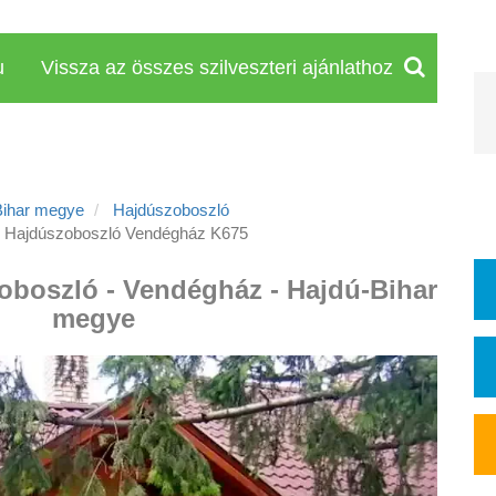
u
Vissza az összes szilveszteri ajánlathoz
Bihar megye
Hajdúszoboszló
Hajdúszoboszló Vendégház K675
zoboszló - Vendégház - Hajdú-Bihar
megye