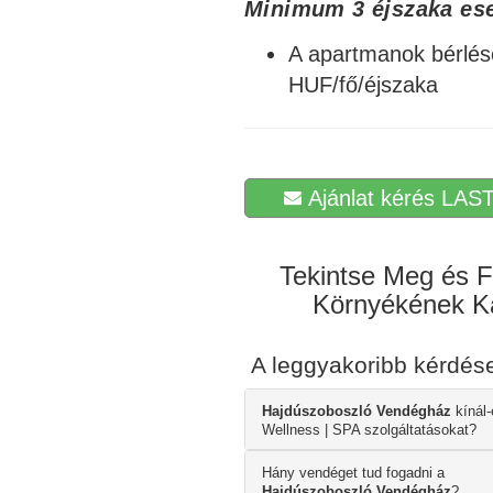
Minimum 3 éjszaka ese
A apartmanok bérlés
HUF/fő/éjszaka
Ajánlat kérés LAST
Tekintse Meg és F
Környékének Ká
A leggyakoribb kérdé
Hajdúszoboszló Vendégház
kínál-
Wellness | SPA szolgáltatásokat?
Hány vendéget tud fogadni a
Hajdúszoboszló Vendégház
?