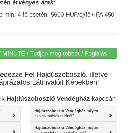
tén érvényes árak:
e min. 4 fő esetén: 5600 HUF/éj/fő+IFA 450
 MINUTE / Tudjon meg többet / Foglalás
edezze Fel Hajdúszoboszló, illetve
prázatos Látnivalóit Képekben!
sek
Hajdúszoboszló Vendégház
kapcsán
e
Hajdúszoboszló Vendégház
milyen
szolgáltatásokat kínál?
Hajdúszoboszló Vendégház
milyen
étkezési lehetőségeket kínál?