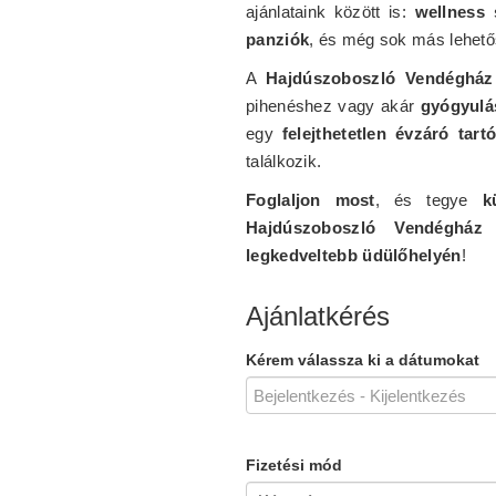
ajánlataink között is:
wellness 
panziók
, és még sok más lehető
A
Hajdúszoboszló Vendégház
pihenéshez vagy akár
gyógyulá
egy
felejthetetlen évzáró tart
találkozik.
Foglaljon most
, és tegye
k
Hajdúszoboszló Vendégház
v
legkedveltebb üdülőhelyén
!
Ajánlatkérés
Kérem válassza ki a dátumokat
Fizetési mód