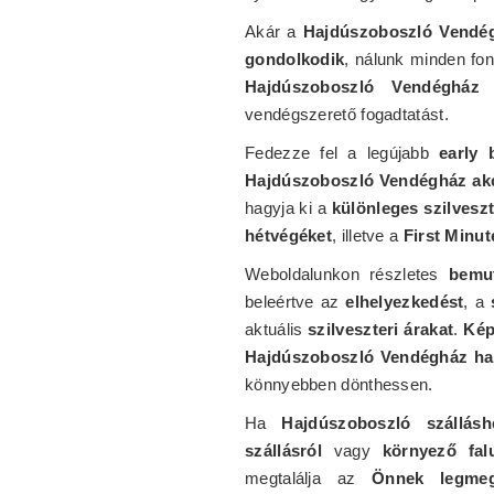
Akár a
Hajdúszoboszló Vendégh
gondolkodik
, nálunk minden fon
Hajdúszoboszló Vendégház 
vendégszerető fogadtatást.
Fedezze fel a legújabb
early 
Hajdúszoboszló Vendégház ak
hagyja ki a
különleges szilvesz
hétvégéket
, illetve a
First Minu
Weboldalunkon részletes
bemut
beleértve az
elhelyezkedést
, a
aktuális
szilveszteri árakat
.
Kép
Hajdúszoboszló Vendégház ha
könnyebben dönthessen.
Ha
Hajdúszoboszló szállásh
szállásról
vagy
környező fal
megtalálja az
Önnek legmegf