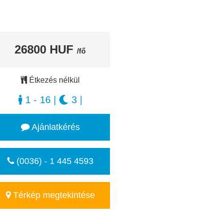
26800 HUF
/fő
Étkezés nélkül
1 - 16
|
3
|
Ajánlatkérés
(0036) - 1 445 4593
Térkép megtekintése