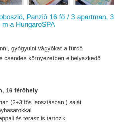
oboszló, Panzió 16 fő / 3 apartman, 3
50 m a HungaroSPA
enni, gyógyulni vágyókat a fürdő
re csendes környezetben elhelyezkedő
, 16 férőhely
an (2+3 fős leosztásban ) saját
nyhasarokkal
pali és terasz is tartozik