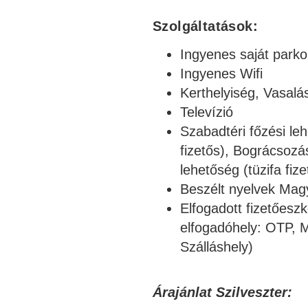
Szolgáltatások:
Ingyenes saját parkol
Ingyenes Wifi
Kerthelyiség, Vasalá
Televízió
Szabadtéri főzési le
fizetős), Bográcsozás
lehetőség (tüzifa fize
Beszélt nyelvek Magy
Elfogadott fizetőesz
elfogadóhely: OTP, 
Szálláshely)
Árajánlat Szilveszter: