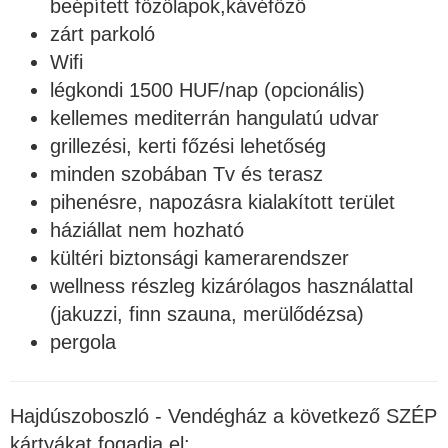
beépített főzőlapok,kávéfőző
zárt parkoló
Wifi
légkondi 1500 HUF/nap (opcionális)
kellemes mediterrán hangulatú udvar
grillezési, kerti főzési lehetőség
minden szobában Tv és terasz
pihenésre, napozásra kialakított terület
háziállat nem hozható
kültéri biztonsági kamerarendszer
wellness részleg kizárólagos használattal
(jakuzzi, finn szauna, merülődézsa)
pergola
Hajdúszoboszló - Vendégház a következő SZÉP
kártyákat fogadja el: