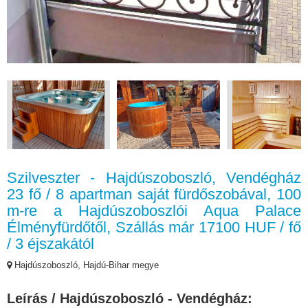
Szilveszter - Hajdúszoboszló, Vendégház
23 fő / 8 apartman saját fürdőszobával, 100
m-re a Hajdúszoboszlói Aqua Palace
Élményfürdőtől, Szállás már 17100 HUF / fő
/ 3 éjszakától
Hajdúszoboszló, Hajdú-Bihar megye
Leírás / Hajdúszoboszló - Vendégház: