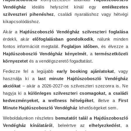
Vendégház
ideális helyszínt kínál egy
emlékezetes
szilveszteri pihenéshez
, családi nyaraláshoz vagy hétvégi
kikapcsolódáshoz.
Akár a
Hajdúszoboszló Vendégház szilveszteri foglalása
érdekli, akár
előfoglalásban gondolkodik
, nálunk minden
fontos információt megtalál.
Foglaljon időben
, és élvezze a
Hajdúszoboszló Vendégház kényelmét
, a
természetközeli
környezetet
és a vendégszerető fogadtatást.
Fedezze fel a legújabb
early booking ajánlatokat
, vagy
használja ki a
last minute Hajdúszoboszló Vendégház
akciókat
– akár a 2026-2027-os szilveszteri szezonra is. Ne
hagyja ki a
különleges szilveszteri csomagokat, a családi
kedvezményeket, a wellness hétvégéket
, illetve a
First
Minute Hajdúszoboszló Vendégház
lehetőségeket sem.
Weboldalunkon részletes
bemutatót talál a Hajdúszoboszló
Vendégház kínálatáról
, beleértve az
elhelyezkedést
, a