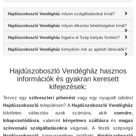
Hajdúszoboszló Vendégház
milyen szolgáltatásokat kínál?
Hajdúszoboszló Vendégház
milyen étkezési lehetőségeket kínál?
Hajdúszoboszló Vendégház
fogad-e el Szép kártyás fizetést?
Hajdúszoboszló Vendégház
környékén mik az ajánlott látnivalók?
Hajdúszoboszló Vendégház hasznos
információk és gyakran keresett
kifejezések:
Tervez egy
szilveszteri pihenést
vagy egy nyugodt üdülést
Hajdúszoboszló
településen? A
Hajdúszoboszló Vendégház
tökéletes választás azok számára, akik
csendre,
kikapcsolódásra
, valamint
kényelmes szállásra
és
magas
színvonalú szolgáltatásokra
vágynak. A festői szépségű
Hajdúszoboszló
környezetében található
Hajdúszoboszló