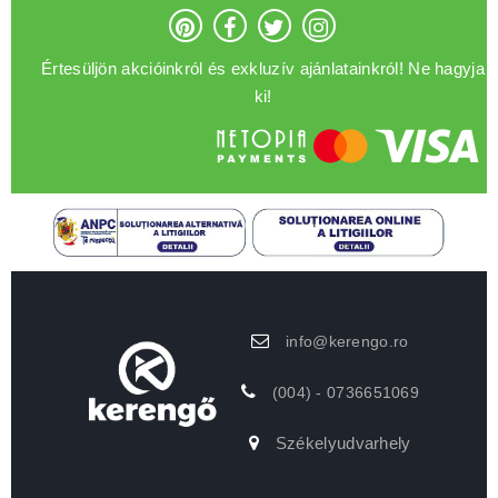
Értesüljön akcióinkról és exkluzív ajánlatainkról! Ne hagyja
ki!
info@kerengo.ro
(004) - 0736651069
Székelyudvarhely