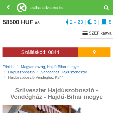
szallas-szilveszter.hu
58500 HUF
2 - 23
|
3
|
8
/fő
SZÉP kártya
Szálláskód: 0844
Főoldal
Magyarország, Hajdú-Bihar megye
Hajdúszoboszló
Vendégház Hajdúszoboszló
Hajdúszoboszló Vendégház K844
Szilveszter Hajdúszoboszló -
Vendégház - Hajdú-Bihar megye