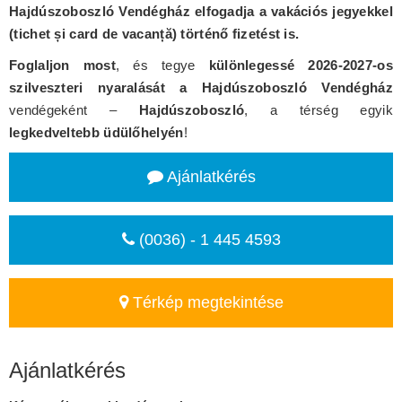
Hajdúszoboszló Vendégház elfogadja a vakációs jegyekkel
(tichet și card de vacanță) történő fizetést is.
Foglaljon most
, és tegye
különlegessé 2026-2027-os
szilveszteri nyaralását a Hajdúszoboszló Vendégház
vendégeként –
Hajdúszoboszló
, a térség egyik
legkedveltebb üdülőhelyén
!
Ajánlatkérés
(0036) - 1 445 4593
Térkép megtekintése
Ajánlatkérés