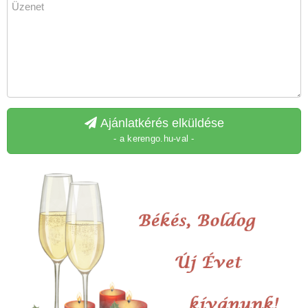
Ajánlatkérés elküldése
- a kerengo.hu-val -