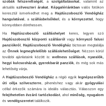
szobák felszereltségét
, a
szolgáltatásokat
, valamint az
aktuális
szilveszteri árakat
.
Képgalériánkban
valós fotókon
keresztül ismerkedhet meg a
Hajdúszoboszló Vendégház
hangulatával
, a
szállásbelsőkkel
, és a
környezettel
, hogy
könnyebben dönthessen.
Ha
Hajdúszoboszló szálláshelyet
keres, legyen szó
Hajdúszoboszló központi szállásról
vagy
környező falusi
panziókról
,
Hajdúszoboszló Vendégház
biztosan megtalálja
az
Önnek legmegfelelőbb szálláslehetőséget
. Nézzen körül
további ajánlataink között is:
wellness szállások, nyaralók,
hegyi kulcsosházak, gyerekbarát panziók
, és még sok más
lehetőség várja.
A
Hajdúszoboszló Vendégház
a régió egyik
legnépszerűbb
úti célja szilveszterre
, pihenéshez vagy akár
gyógyulási
céllal érkezők számára is ideális választás. Válasszon egy
felejthetetlen évzáró tartózkodást
, ahol
minőség, nyugalom
és
vendégszeretet
találkozik.