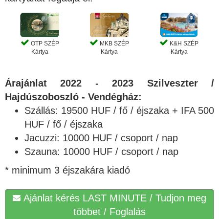
OTP SZÉP
MKB SZÉP
K&H SZÉP
Kártya
Kártya
Kártya
Árajánlat 2022 - 2023 Szilveszter /
Hajdúszoboszló - Vendégház:
Szállás: 19500 HUF / fő / éjszaka + IFA 500
HUF / fő / éjszaka
Jacuzzi: 10000 HUF / csoport / nap
Szauna: 10000 HUF / csoport / nap
* minimum 3 éjszakára kiadó
Ajánlat kérés LAST MINUTE / Tudjon meg
többet / Foglalás