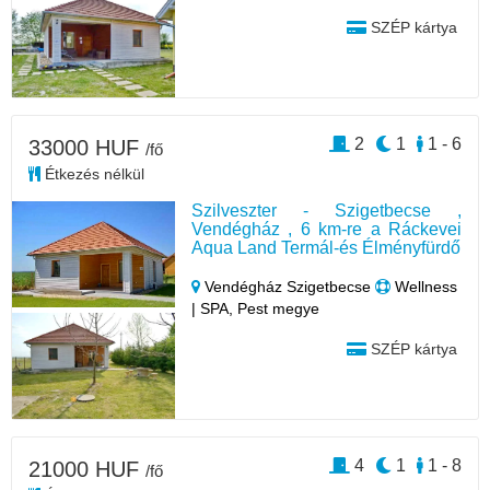
SZÉP kártya
2
1
1 - 6
33000 HUF
/fő
Étkezés nélkül
Szilveszter - Szigetbecse ,
Vendégház , 6 km-re a Ráckevei
Aqua Land Termál-és Élményfürdő
Vendégház Szigetbecse
Wellness
| SPA, Pest megye
SZÉP kártya
4
1
1 - 8
21000 HUF
/fő