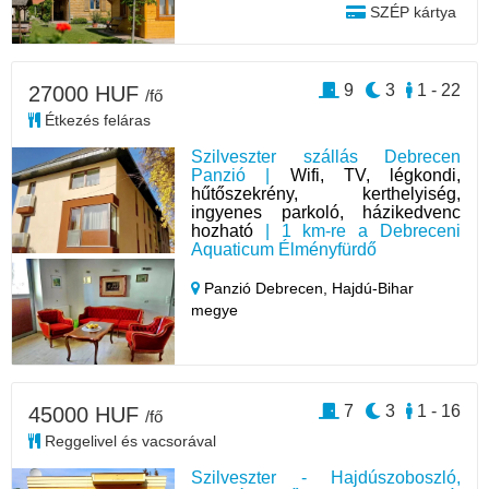
SZÉP kártya
9
3
1 - 22
27000 HUF
/fő
Étkezés feláras
Szilveszter szállás Debrecen
Panzió |
Wifi, TV, légkondi,
hűtőszekrény, kerthelyiség,
ingyenes parkoló, házikedvenc
hozható
| 1 km-re a Debreceni
Aquaticum Élményfürdő
Panzió Debrecen,
Hajdú-Bihar
megye
7
3
1 - 16
45000 HUF
/fő
Reggelivel és vacsorával
Szilveszter - Hajdúszoboszló,