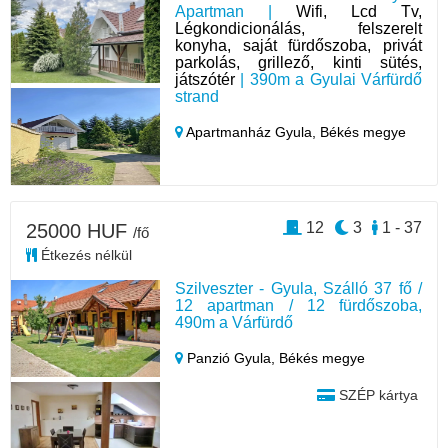
Apartman |
Wifi, Lcd Tv,
Légkondicionálás, felszerelt
konyha, saját fürdőszoba, privát
parkolás, grillező, kinti sütés,
játszótér
| 390m a Gyulai Várfürdő
strand
Apartmanház Gyula,
Békés megye
12
3
1 - 37
25000 HUF
/fő
Étkezés nélkül
Szilveszter - Gyula, Szálló 37 fő /
12 apartman / 12 fürdőszoba,
490m a Várfürdő
Panzió Gyula,
Békés megye
SZÉP kártya