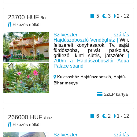
5
3
2 - 12
23700 HUF
/fő
Étkezés nélkül
Szilveszter szállás
Hajdúszoboszló Vendégház |
Wifi,
felszerelt konyhasarok, Tv, saját
fürdőszoba, privát parkolás,
grillező, kinti sütés, játszótér
|
700m a Hajdúszoboszlói Aqua
Palace strand
Kulcsosház Hajdúszoboszló,
Hajdú-
Bihar megye
SZÉP kártya
6
2
1 - 12
266000 HUF
/ház
Étkezés nélkül
Szilveszter szállás