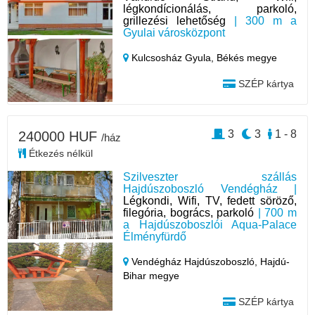
légkondícionálás, parkoló,
grillezési lehetőség
| 300 m a
Gyulai városközpont
Kulcsosház Gyula,
Békés megye
SZÉP kártya
3
3
1 - 8
240000 HUF
/ház
Étkezés nélkül
Szilveszter szállás
Hajdúszoboszló Vendégház |
Légkondi, Wifi, TV, fedett söröző,
filegória, bogrács, parkoló
| 700 m
a Hajdúszoboszlói Aqua-Palace
Élményfürdő
Vendégház Hajdúszoboszló,
Hajdú-
Bihar megye
SZÉP kártya