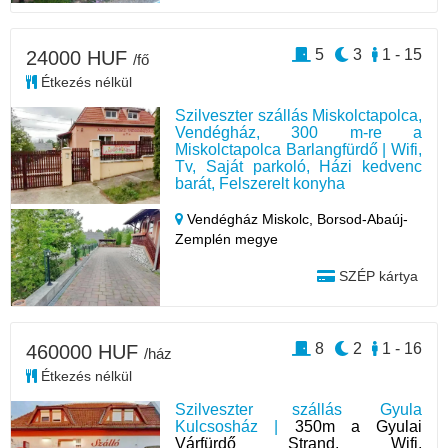
5
3
1 - 15
24000 HUF
/fő
Étkezés nélkül
Szilveszter szállás Miskolctapolca,
Vendégház, 300 m-re a
Miskolctapolca Barlangfürdő | Wifi,
Tv, Saját parkoló, Házi kedvenc
barát, Felszerelt konyha
Vendégház Miskolc,
Borsod-Abaúj-
Zemplén megye
SZÉP kártya
8
2
1 - 16
460000 HUF
/ház
Étkezés nélkül
Szilveszter szállás Gyula
Kulcsosház |
350m a Gyulai
Várfürdő Strand, Wifi,