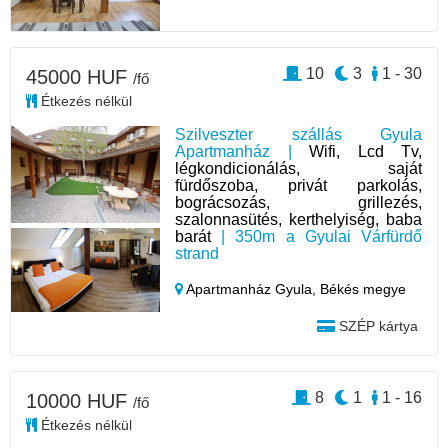
10
3
1 - 30
45000 HUF
/fő
Étkezés nélkül
Szilveszter szállás Gyula
Apartmanház |
Wifi, Lcd Tv,
légkondicionálás, saját
fürdőszoba, privát parkolás,
bográcsozás, grillezés,
szalonnasütés, kerthelyiség, baba
barát
| 350m a Gyulai Várfürdő
strand
Apartmanház Gyula,
Békés megye
SZÉP kártya
8
1
1 - 16
10000 HUF
/fő
Étkezés nélkül