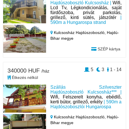
Hajdúszoboszló Kulcsosház |
Wifi,
Lcd Tv, Légkondicionálás, saját
fürdőszoba, privát parkolás,
grillező, kinti sütés, játszótér
|
590m a Hungarospa strand
Kulcsosház Hajdúszoboszló,
Hajdú-
Bihar megye
SZÉP kártya
5
3
1 - 14
340000 HUF
/ház
Étkezés nélkül
Szállás Szilveszter
Hajdúszoboszló Kulcsosház*** |
Wifi, Felszerelt konyha, ebédlő,
kerti bútor, grillező, erkély
| 590m a
Hajdószoboszlói Hungarospa
Kulcsosház Hajdúszoboszló,
Hajdú-
Bihar megye