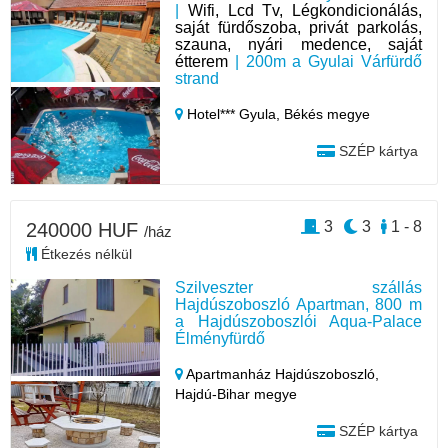
|
Wifi, Lcd Tv, Légkondicionálás,
saját fürdőszoba, privát parkolás,
szauna, nyári medence, saját
étterem
| 200m a Gyulai Várfürdő
strand
Hotel*** Gyula,
Békés megye
SZÉP kártya
3
3
1 - 8
240000 HUF
/ház
Étkezés nélkül
Szilveszter szállás
Hajdúszoboszló Apartman, 800 m
a Hajdúszoboszlói Aqua-Palace
Élményfürdő
Apartmanház Hajdúszoboszló,
Hajdú-Bihar megye
SZÉP kártya