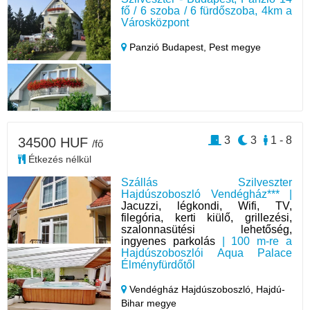
fő / 6 szoba / 6 fürdőszoba, 4km a
Városközpont
Panzió Budapest,
Pest megye
3
3
1 - 8
34500 HUF
/fő
Étkezés nélkül
Szállás Szilveszter
Hajdúszoboszló Vendégház*** |
Jacuzzi, légkondi, Wifi, TV,
filegória, kerti kiülő, grillezési,
szalonnasütési lehetőség,
ingyenes parkolás
| 100 m-re a
Hajdúszoboszlói Aqua Palace
Élményfürdőtől
Vendégház Hajdúszoboszló,
Hajdú-
Bihar megye