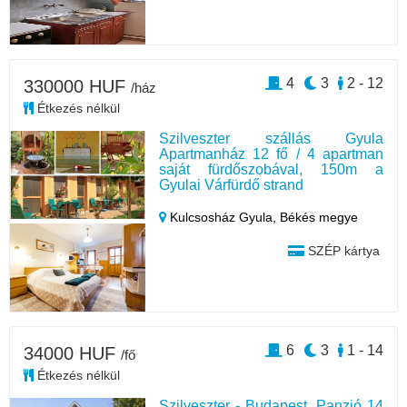
4
3
2 - 12
330000 HUF
/ház
Étkezés nélkül
Szilveszter szállás Gyula
Apartmanház 12 fő / 4 apartman
saját fürdőszobával, 150m a
Gyulai Várfürdő strand
Kulcsosház Gyula,
Békés megye
SZÉP kártya
6
3
1 - 14
34000 HUF
/fő
Étkezés nélkül
Szilveszter - Budapest, Panzió 14