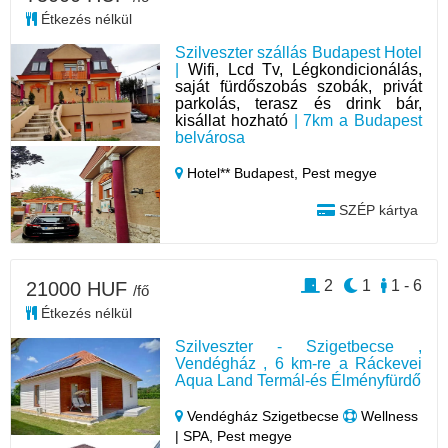
Étkezés nélkül
Szilveszter szállás Budapest Hotel
|
Wifi, Lcd Tv, Légkondicionálás,
saját fürdőszobás szobák, privát
parkolás, terasz és drink bár,
kisállat hozható
| 7km a Budapest
belvárosa
Hotel** Budapest,
Pest megye
SZÉP kártya
2
1
1 - 6
21000 HUF
/fő
Étkezés nélkül
Szilveszter - Szigetbecse ,
Vendégház , 6 km-re a Ráckevei
Aqua Land Termál-és Élményfürdő
Vendégház Szigetbecse
Wellness
| SPA, Pest megye