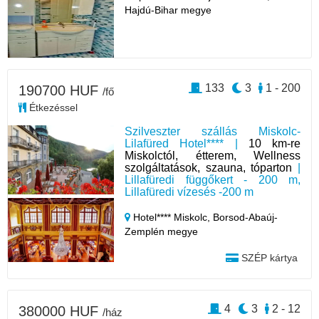
Hajdú-Bihar megye
133
3
1 - 200
190700 HUF
/fő
Étkezéssel
Szilveszter szállás Miskolc-
Lilafüred Hotel**** |
10 km-re
Miskolctól, étterem, Wellness
szolgáltatások, szauna, tóparton
|
Lillafüredi függőkert - 200 m,
Lillafüredi vízesés -200 m
Hotel**** Miskolc,
Borsod-Abaúj-
Zemplén megye
SZÉP kártya
4
3
2 - 12
380000 HUF
/ház