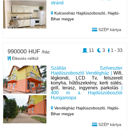
strand
Kulcsosház Hajdúszoboszló,
Hajdú-
Bihar megye
SZÉP kártya
11
3
1 - 33
990000 HUF
/ház
Étkezés nélkül
Szállás Szilveszter
Hajdúszoboszló Vendégház |
Wifi,
légkondi, LCD Tv, felszerelt
konyha, hűtőszekrény, kerti sütés,
grill, terasz, ingyenes parkolás
|
400 m a Hajdúszoboszlói
Hungarospa
Vendégház Hajdúszoboszló,
Hajdú-
Bihar megye
SZÉP kártya