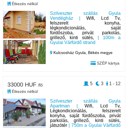
Étkezés nélkül
Szilveszter szállás Gyula
Vendégház |
Wifi, Lcd Tv,
felszerelt konyha,
légkondicionálás, saját
fürdőszoba, privát parkolás,
grillező, kinti sütés,
| 100m a
Gyulai Várfürdő strand
Kulcsosház Gyula,
Békés megye
SZÉP kártya
5
3
1 - 12
33000 HUF
/fő
Étkezés nélkül
Szilveszter szállás Gyula
Apartman |
Wifi, Lcd Tv,
Légkondicionálás, felszerelt
konyha, saját fürdőszoba, privát
parkolás, grillező, kinti sütés,
játszótér
| 750m a Gyulai Várfürdő