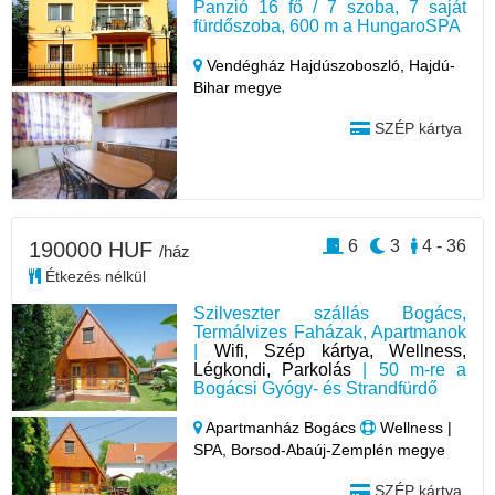
Panzió 16 fő / 7 szoba, 7 saját
fürdőszoba, 600 m a HungaroSPA
Vendégház Hajdúszoboszló,
Hajdú-
Bihar megye
SZÉP kártya
6
3
4 - 36
190000 HUF
/ház
Étkezés nélkül
Szilveszter szállás Bogács,
Termálvizes Faházak, Apartmanok
|
Wifi, Szép kártya, Wellness,
Légkondi, Parkolás
| 50 m-re a
Bogácsi Gyógy- és Strandfürdő
Apartmanház Bogács
Wellness |
SPA, Borsod-Abaúj-Zemplén megye
SZÉP kártya