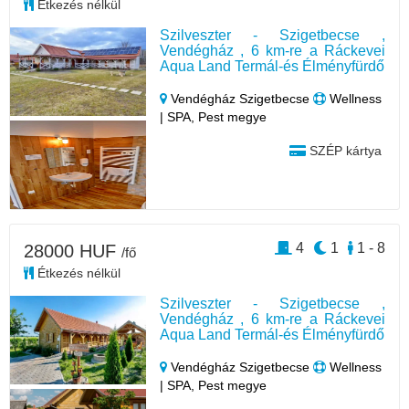
Étkezés nélkül
Szilveszter - Szigetbecse ,
Vendégház , 6 km-re a Ráckevei
Aqua Land Termál-és Élményfürdő
Vendégház Szigetbecse
Wellness
| SPA, Pest megye
SZÉP kártya
4
1
1 - 8
28000 HUF
/fő
Étkezés nélkül
Szilveszter - Szigetbecse ,
Vendégház , 6 km-re a Ráckevei
Aqua Land Termál-és Élményfürdő
Vendégház Szigetbecse
Wellness
| SPA, Pest megye