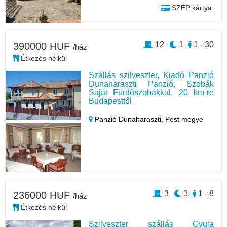
SZÉP kártya
12
1
1 - 30
390000 HUF
/ház
Étkezés nélkül
Szállás szilveszter, Kiadó Panzió
Dunaharaszti Panzió, Szobák
Saját Fürdőszobákkal, 20 km-re
Budapesttől
Panzió Dunaharaszti,
Pest megye
3
3
1 - 8
236000 HUF
/ház
Étkezés nélkül
Szilveszter szállás Gyula