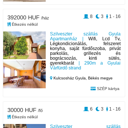
8
3
1 - 16
392000 HUF
/ház
Étkezés nélkül
Szilveszter szállás Gyula
Apartmanház |
Wifi, Lcd Tv,
Légkondicionálás, felszeret
konyha, saját fürdőszoba, privát
parkolás, grillezés és
bográcsozás, kinti sütés,
gyerekbarát
| 290m a Gyulai
Várfürdő strand
Kulcsosház Gyula,
Békés megye
SZÉP kártya
6
3
1 - 16
30000 HUF
/fő
Étkezés nélkül
Szilveszter szállás