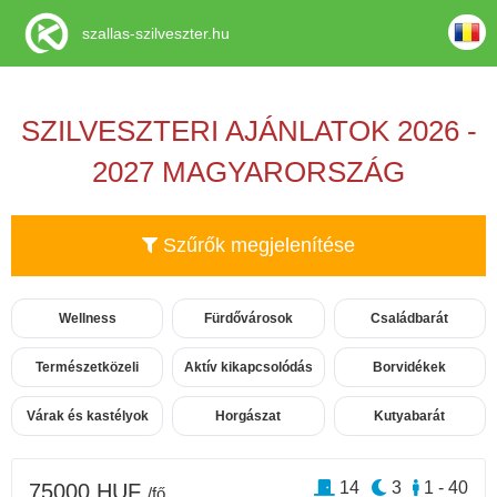
szallas-szilveszter.hu
SZILVESZTERI AJÁNLATOK 2026 -
2027 MAGYARORSZÁG
Szűrők megjelenítése
Wellness
Fürdővárosok
Családbarát
Természetközeli
Aktív kikapcsolódás
Borvidékek
Várak és kastélyok
Horgászat
Kutyabarát
14
3
1 - 40
75000 HUF
/fő