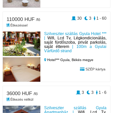
30
3
1 - 60
110000 HUF
/fő
Étkezéssel
Szilveszter szállás Gyula Hotel ***
|
Wifi, Lcd Tv, Légkondicionálás,
saját fürdőszoba, privát parkolás,
saját étterem
| 100m a Gyulai
Várfürdő strand
Hotel*** Gyula,
Békés megye
SZÉP kártya
3
3
1 - 6
36000 HUF
/fő
Étkezés nélkül
Szilveszter szállás Gyula
Apartmanház |
Wifi, Lcd Tv,