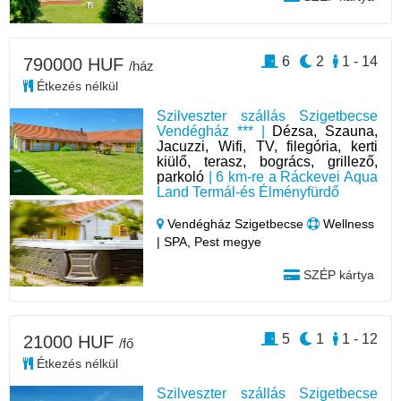
6
2
1 - 14
790000 HUF
/ház
Étkezés nélkül
Szilveszter szállás Szigetbecse
Vendégház *** |
Dézsa, Szauna,
Jacuzzi, Wifi, TV, filegória, kerti
kiülő, terasz, bogrács, grillező,
parkoló
| 6 km-re a Ráckevei Aqua
Land Termál-és Élményfürdő
Vendégház Szigetbecse
Wellness
| SPA, Pest megye
SZÉP kártya
5
1
1 - 12
21000 HUF
/fő
Étkezés nélkül
Szilveszter szállás Szigetbecse