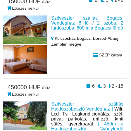
2
3
2 - 8
150000 HUF
/ház
Étkezés nélkül
Szilveszter szállás Bogács,
Vendégház 8 fő / 2 szoba, 2
fürdőszoba, 600 m a Bogácsi fürdő
Kulcsosház Bogács,
Borsod-Abaúj-
Zemplén megye
SZÉP kártya
6
3
2 - 15
450000 HUF
/ház
Étkezés nélkül
Szilveszter szállás
Hajdúszoboszló Vendégház |
Wifi,
Lcd Tv, Légkondicionálás, széf,
privát parkolás, grillező, kinti
sütés, gyerekbarát
| 450m a
Hajdúszoboszlói Gyógyfürdő