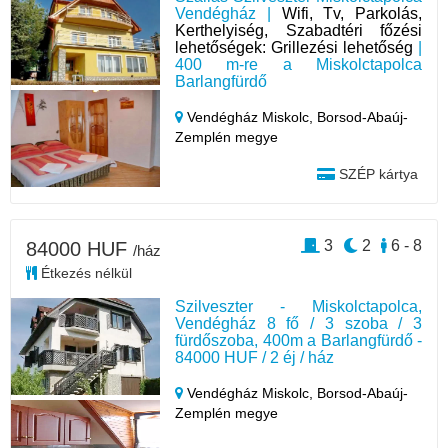
Vendégház |
Wifi, Tv, Parkolás,
Kerthelyiség, Szabadtéri főzési
lehetőségek: Grillezési lehetőség
|
400 m-re a Miskolctapolca
Barlangfürdő
Vendégház Miskolc,
Borsod-Abaúj-
Zemplén megye
SZÉP kártya
3
2
6 - 8
84000 HUF
/ház
Étkezés nélkül
Szilveszter - Miskolctapolca,
Vendégház 8 fő / 3 szoba / 3
fürdőszoba, 400m a Barlangfürdő -
84000 HUF / 2 éj / ház
Vendégház Miskolc,
Borsod-Abaúj-
Zemplén megye