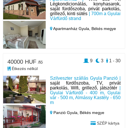
Légkondicionálás, konyhasarok,
saját fürdőszoba, privát parkolás,
grillező, kinti sütés
| 700m a Gyulai
Várfürdő strand
Apartmanház Gyula,
Békés megye
9
3
1 - 30
40000 HUF
/fő
Étkezés nélkül
Szilveszter szállás Gyula Panzió |
saját fürdőszoba, TV, privát
parkolás, Wifi, grillező, játszótér
|
Gyulai Várfürdő - 400 m, Gyulai
vár - 500 m, Almássy Kastély - 650
m
Panzió Gyula,
Békés megye
SZÉP kártya