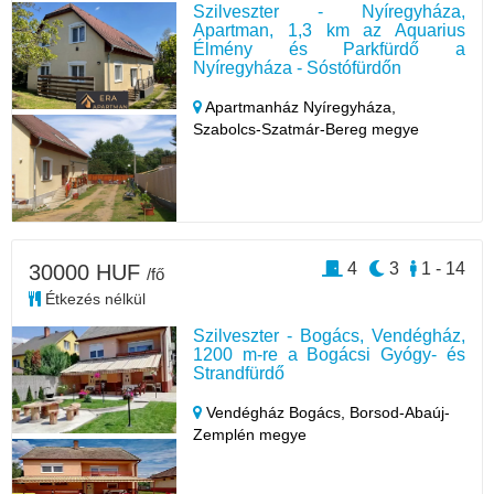
Szilveszter - Nyíregyháza,
Apartman, 1,3 km az Aquarius
Élmény és Parkfürdő a
Nyíregyháza - Sóstófürdőn
Apartmanház Nyíregyháza,
Szabolcs-Szatmár-Bereg megye
4
3
1 - 14
30000 HUF
/fő
Étkezés nélkül
Szilveszter - Bogács, Vendégház,
1200 m-re a Bogácsi Gyógy- és
Strandfürdő
Vendégház Bogács,
Borsod-Abaúj-
Zemplén megye