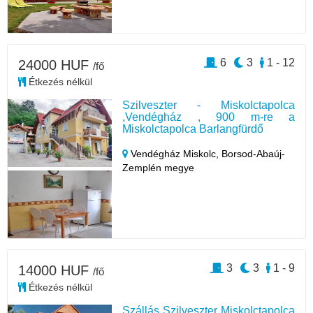
6
3
1 - 12
24000 HUF
/fő
Étkezés nélkül
Szilveszter - Miskolctapolca
,Vendégház , 900 m-re a
Miskolctapolca Barlangfürdő
Vendégház Miskolc,
Borsod-Abaúj-
Zemplén megye
3
3
1 - 9
14000 HUF
/fő
Étkezés nélkül
Szállás Szilveszter Miskolctapolca