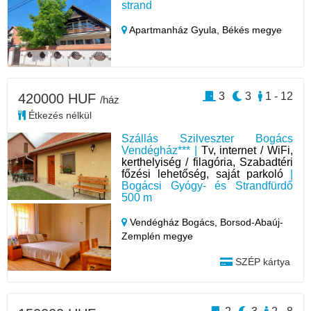
strand
Apartmanház Gyula,
Békés megye
3
3
1 - 12
420000 HUF
/ház
Étkezés nélkül
Szállás Szilveszter Bogács
Vendégház*** |
Tv, internet / WiFi,
kerthelyiség / filagória, Szabadtéri
főzési lehetőség, saját parkoló
|
Bogácsi Gyógy- és Strandfürdő
500 m
Vendégház Bogács,
Borsod-Abaúj-
Zemplén megye
SZÉP kártya