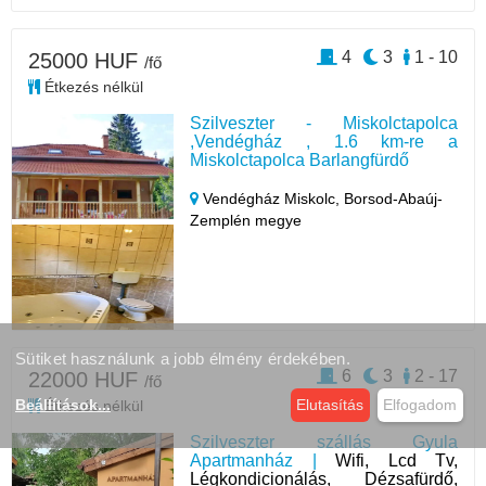
4
3
1 - 10
25000 HUF
/fő
Étkezés nélkül
Szilveszter - Miskolctapolca
,Vendégház , 1.6 km-re a
Miskolctapolca Barlangfürdő
Vendégház Miskolc,
Borsod-Abaúj-
Zemplén megye
Sütiket használunk a jobb élmény érdekében.
6
3
2 - 17
22000 HUF
/fő
Beállítások
...
Elutasítás
Elfogadom
Étkezés nélkül
Szilveszter szállás Gyula
Apartmanház |
Wifi, Lcd Tv,
Légkondicionálás, Dézsafürdő,