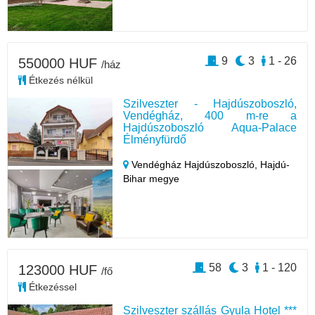
9
3
1 - 26
550000 HUF
/ház
Étkezés nélkül
Szilveszter - Hajdúszoboszló,
Vendégház, 400 m-re a
Hajdúszoboszló Aqua-Palace
Élményfürdő
Vendégház Hajdúszoboszló,
Hajdú-
Bihar megye
58
3
1 - 120
123000 HUF
/fő
Étkezéssel
Szilveszter szállás Gyula Hotel ***