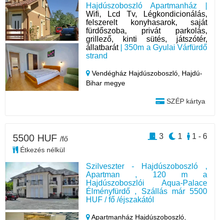
Hajdúszoboszló Apartmanház |
Wifi, Lcd Tv, Légkondicionálás,
felszerelt konyhasarok, saját
fürdőszoba, privát parkolás,
grillező, kinti sütés, játszótér,
állatbarát
| 350m a Gyulai Várfürdő
strand
Vendégház Hajdúszoboszló,
Hajdú-
Bihar megye
SZÉP kártya
3
1
1 - 6
5500 HUF
/fő
Étkezés nélkül
Szilveszter - Hajdúszoboszló ,
Apartman , 120 m a
Hajdúszoboszlói Aqua-Palace
Élményfürdő , Szállás már 5500
HUF / fő /éjszakától
Apartmanház Hajdúszoboszló,