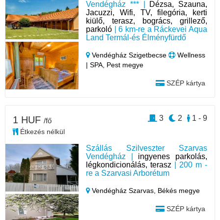
Vendégház *** |
Dézsa, Szauna,
Jacuzzi, Wifi, TV, filegória, kerti
kiülő, terasz, bogrács, grillező,
parkoló
| 6 km-re a Ráckevei Aqua
Land Termál-és Élményfürdő
Vendégház Szigetbecse
Wellness
| SPA, Pest megye
SZÉP kártya
3
2
1 - 9
1 HUF
/fő
Étkezés nélkül
Szállás Szilveszter Szarvas
Vendégház |
ingyenes parkolás,
légkondicionálás, terasz
| 200 m -
re a Szarvasi Arborétum
Vendégház Szarvas,
Békés megye
SZÉP kártya