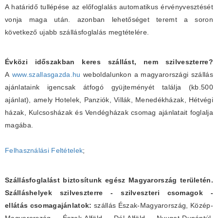
A határidő tullépése az előfoglalás automatikus érvényvesztését
vonja maga után. azonban lehetőséget teremt a soron
következő ujabb szállásfoglalás megtételére.
Évközi időszakban keres szállást, nem szilveszterre?
A
www.szallasgazda.hu
weboldalunkon a magyarországi szállás
ajánlataink igencsak átfogó gyüjteményét találja (kb.500
ajánlat), amely Hotelek, Panziók, Villák, Menedékházak, Hétvégi
házak, Kulcsosházak és Vendégházak csomag ajánlatait foglalja
magába.
Felhasználási Feltételek
;
Szállásfoglalást biztosítunk egész Magyarország területén.
Szálláshelyek szilveszterre - szilveszteri csomagok -
ellátás csomagajánlatok:
szállás Észak-Magyarország, Közép-