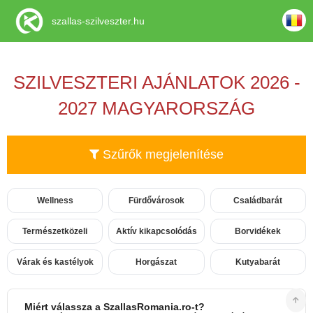
szallas-szilveszter.hu
SZILVESZTERI AJÁNLATOK 2026 -
2027 MAGYARORSZÁG
Szűrők megjelenítése
Wellness
Fürdővárosok
Családbarát
Természetközeli
Aktív kikapcsolódás
Borvidékek
Várak és kastélyok
Horgászat
Kutyabarát
Miért válassza a SzallasRomania.ro-t?