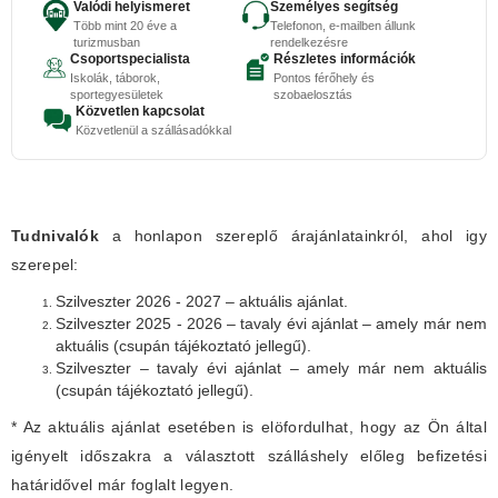
Valódi helyismeret
Személyes segítség
Több mint 20 éve a
Telefonon, e-mailben állunk
turizmusban
rendelkezésre
Csoportspecialista
Részletes információk
Iskolák, táborok,
Pontos férőhely és
sportegyesületek
szobaelosztás
Közvetlen kapcsolat
Közvetlenül a szállásadókkal
Tudnivalók
a honlapon szereplő árajánlatainkról, ahol igy
szerepel:
Szilveszter 2026 - 2027 – aktuális ajánlat.
Szilveszter 2025 - 2026 – tavaly évi ajánlat – amely már nem
aktuális (csupán tájékoztató jellegű).
Szilveszter – tavaly évi ajánlat – amely már nem aktuális
(csupán tájékoztató jellegű).
* Az aktuális ajánlat esetében is elöfordulhat, hogy az Ön által
igényelt időszakra a választott szálláshely előleg befizetési
határidővel már foglalt legyen.