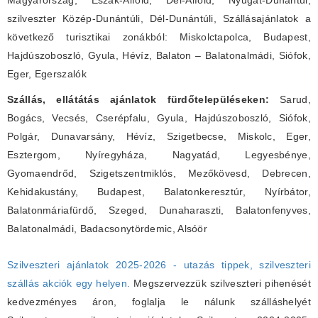
Magyarország, Észak-Alföld, Dél-Alföld, Nyugat-Dunántúl,
szilveszter Közép-Dunántúli, Dél-Dunántúli, Szállásajánlatok a
következő turisztikai zonákból: Miskolctapolca, Budapest,
Hajdúszoboszló, Gyula, Hévíz, Balaton – Balatonalmádi, Siófok,
Eger, Egerszalók
Szállás, ellátátás ajánlatok fürdőtelepüléseken:
Sarud,
Bogács, Vecsés, Cserépfalu, Gyula, Hajdúszoboszló, Siófok,
Polgár, Dunavarsány, Hévíz, Szigetbecse, Miskolc, Eger,
Esztergom, Nyíregyháza, Nagyatád, Legyesbénye,
Gyomaendrőd, Szigetszentmiklós, Mezőkövesd, Debrecen,
Kehidakustány, Budapest, Balatonkeresztúr, Nyírbátor,
Balatonmáriafürdő, Szeged, Dunaharaszti, Balatonfenyves,
Balatonalmádi, Badacsonytördemic, Alsóör
Szilveszteri ajánlatok 2025-2026 - utazás tippek, szilveszteri
szállás akciók egy helyen.
Megszervezzük szilveszteri pihenését
kedvezményes áron, foglalja le nálunk szálláshelyét