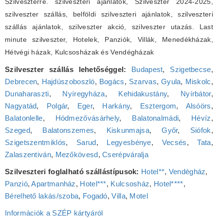
Szilveszterre. szilveszteri ajánlatok, Szilveszter 2024-2025,
szilveszter szállás, belföldi szilveszteri ajánlatok, szilveszteri
szállás ajánlatok, szilveszter akció, szilveszter utazás. Last
minute szilveszter, Hotelek, Panziók, Villák, Menedékházak,
Hétvégi házak, Kulcsosházak és Vendégházak
Szilveszter szállás lehetőséggel:
Budapest
,
Szigetbecse
,
Debrecen
,
Hajdúszoboszló
,
Bogács
,
Szarvas
,
Gyula
,
Miskolc
,
Dunaharaszti
,
Nyíregyháza
,
Kehidakustány
,
Nyírbátor
,
Nagyatád
,
Polgár
,
Eger
,
Harkány
,
Esztergom
,
Alsóörs
,
Balatonlelle
,
Hódmezővásárhely
,
Balatonalmádi
,
Hévíz
,
Szeged
,
Balatonszemes
,
Kiskunmajsa
,
Győr
,
Siófok
,
Szigetszentmiklós
,
Sarud
,
Legyesbénye
,
Vecsés
,
Tata
,
Zalaszentiván
,
Mezőkövesd
,
Cserépváralja
Szilveszteri foglalható szállástípusok:
Hotel**
,
Vendégház
,
Panzió
,
Apartmanház
,
Hotel***
,
Kulcsosház
,
Hotel****
,
Bérelhető lakás/szoba
,
Fogadó
,
Villa
,
Motel
Információk a SZÉP kártyáról