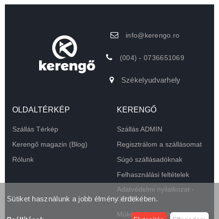
info@kerengo.ro
(004) - 0736651069
Székelyudvarhely
OLDALTÉRKÉP
KERENGŐ
Szállás Térkép
Szállás ADMIN
Kerengő magazin (Blog)
Regisztrálom a szállásomat
Rólunk
Súgó szállásadóknak
Felhasználási feltételek
Adatvédelmi nyilatkozat -
Sütiket használunk a jobb élmény érdekében.
GDPR
Működési szabályzat