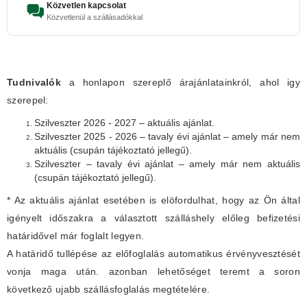
Közvetlen kapcsolat
Közvetlenül a szállásadókkal
Tudnivalók
a honlapon szereplő árajánlatainkról, ahol igy
szerepel:
Szilveszter 2026 - 2027 – aktuális ajánlat.
Szilveszter 2025 - 2026 – tavaly évi ajánlat – amely már nem
aktuális (csupán tájékoztató jellegű).
Szilveszter – tavaly évi ajánlat – amely már nem aktuális
(csupán tájékoztató jellegű).
* Az aktuális ajánlat esetében is elöfordulhat, hogy az Ön által
igényelt időszakra a választott szálláshely előleg befizetési
határidővel már foglalt legyen.
A határidő tullépése az előfoglalás automatikus érvényvesztését
vonja maga után. azonban lehetőséget teremt a soron
következő ujabb szállásfoglalás megtételére.