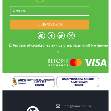
FELIRATKOZOK
Értesüljön akcióinkról és exkluzív ajánlatainkról! Ne hagyja
ki!
info@kerengo.ro