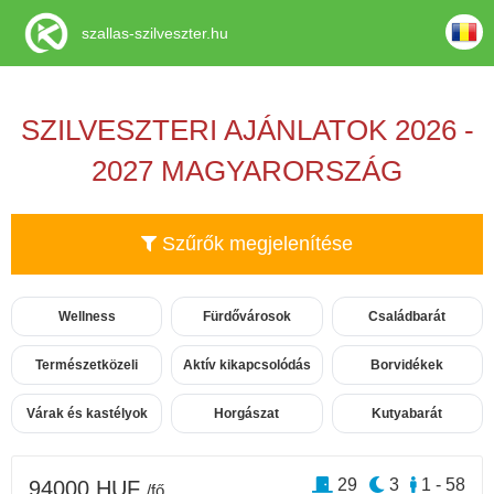
szallas-szilveszter.hu
SZILVESZTERI AJÁNLATOK 2026 -
2027 MAGYARORSZÁG
Szűrők megjelenítése
Wellness
Fürdővárosok
Családbarát
Természetközeli
Aktív kikapcsolódás
Borvidékek
Várak és kastélyok
Horgászat
Kutyabarát
29
3
1 - 58
94000 HUF
/fő