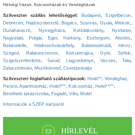
Hétvégi házak, Kulcsosházak és Vendégházak
Szilveszter szállás lehetőséggel:
Budapest
,
Szigetbecse
,
Debrecen
,
Hajdúszoboszló
,
Bogács
,
Szarvas
,
Gyula
,
Miskolc
,
Dunaharaszti
,
Nyíregyháza
,
Kehidakustány
,
Nyírbátor
,
Nagyatád
,
Polgár
,
Eger
,
Harkány
,
Esztergom
,
Alsóörs
,
Balatonlelle
,
Hódmezővásárhely
,
Balatonalmádi
,
Hévíz
,
Szeged
,
Balatonszemes
,
Kiskunmajsa
,
Győr
,
Siófok
,
Szigetszentmiklós
,
Sarud
,
Legyesbénye
,
Vecsés
,
Tata
,
Zalaszentiván
,
Mezőkövesd
,
Cserépváralja
Szilveszteri foglalható szállástípusok:
Hotel**
,
Vendégház
,
Panzió
,
Apartmanház
,
Hotel***
,
Kulcsosház
,
Hotel****
,
Bérelhető lakás/szoba
,
Fogadó
,
Villa
,
Motel
Információk a SZÉP kártyáról
HÍRLEVÉL