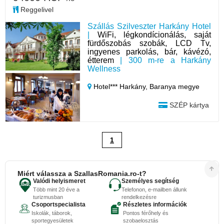
Reggelivel
Szállás Szilveszter Harkány Hotel
|
WiFi, légkondícionálás, saját
fürdőszobás szobák, LCD Tv,
ingyenes parkolás, bár, kávézó,
étterem
| 300 m-re a Harkány
Wellness
Hotel*** Harkány,
Baranya megye
SZÉP kártya
1
Miért válassza a SzallasRomania.ro-t?
Valódi helyismeret
Személyes segítség
Több mint 20 éve a
Telefonon, e-mailben állunk
turizmusban
rendelkezésre
Csoportspecialista
Részletes információk
Iskolák, táborok,
Pontos férőhely és
sportegyesületek
szobaelosztás