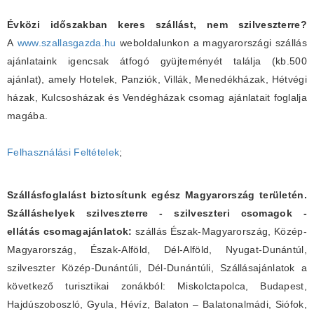
Évközi időszakban keres szállást, nem szilveszterre?
A
www.szallasgazda.hu
weboldalunkon a magyarországi szállás
ajánlataink igencsak átfogó gyüjteményét találja (kb.500
ajánlat), amely Hotelek, Panziók, Villák, Menedékházak, Hétvégi
házak, Kulcsosházak és Vendégházak csomag ajánlatait foglalja
magába.
Felhasználási Feltételek
;
Szállásfoglalást biztosítunk egész Magyarország területén.
Szálláshelyek szilveszterre - szilveszteri csomagok -
ellátás csomagajánlatok:
szállás Észak-Magyarország, Közép-
Magyarország, Észak-Alföld, Dél-Alföld, Nyugat-Dunántúl,
szilveszter Közép-Dunántúli, Dél-Dunántúli, Szállásajánlatok a
következő turisztikai zonákból: Miskolctapolca, Budapest,
Hajdúszoboszló, Gyula, Hévíz, Balaton – Balatonalmádi, Siófok,