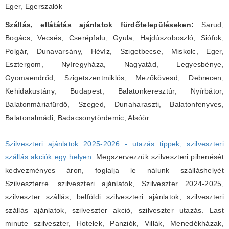
Eger, Egerszalók
Szállás, ellátátás ajánlatok fürdőtelepüléseken:
Sarud,
Bogács, Vecsés, Cserépfalu, Gyula, Hajdúszoboszló, Siófok,
Polgár, Dunavarsány, Hévíz, Szigetbecse, Miskolc, Eger,
Esztergom, Nyíregyháza, Nagyatád, Legyesbénye,
Gyomaendrőd, Szigetszentmiklós, Mezőkövesd, Debrecen,
Kehidakustány, Budapest, Balatonkeresztúr, Nyírbátor,
Balatonmáriafürdő, Szeged, Dunaharaszti, Balatonfenyves,
Balatonalmádi, Badacsonytördemic, Alsóör
Szilveszteri ajánlatok 2025-2026 - utazás tippek, szilveszteri
szállás akciók egy helyen.
Megszervezzük szilveszteri pihenését
kedvezményes áron, foglalja le nálunk szálláshelyét
Szilveszterre. szilveszteri ajánlatok, Szilveszter 2024-2025,
szilveszter szállás, belföldi szilveszteri ajánlatok, szilveszteri
szállás ajánlatok, szilveszter akció, szilveszter utazás. Last
minute szilveszter, Hotelek, Panziók, Villák, Menedékházak,