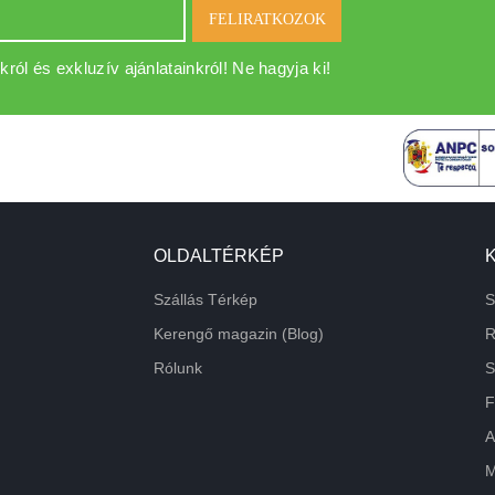
FELIRATKOZOK
król és exkluzív ajánlatainkról! Ne hagyja ki!
OLDALTÉRKÉP
Szállás Térkép
S
Kerengő magazin (Blog)
R
Rólunk
S
F
A
M