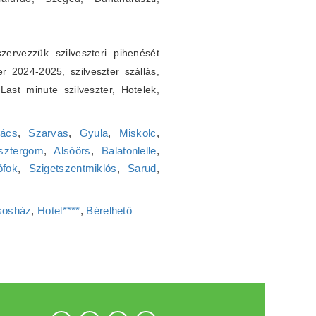
ervezzük szilveszteri pihenését
er 2024-2025, szilveszter szállás,
. Last minute szilveszter, Hotelek,
ács
,
Szarvas
,
Gyula
,
Miskolc
,
sztergom
,
Alsóörs
,
Balatonlelle
,
ófok
,
Szigetszentmiklós
,
Sarud
,
sosház
,
Hotel****
,
Bérelhető