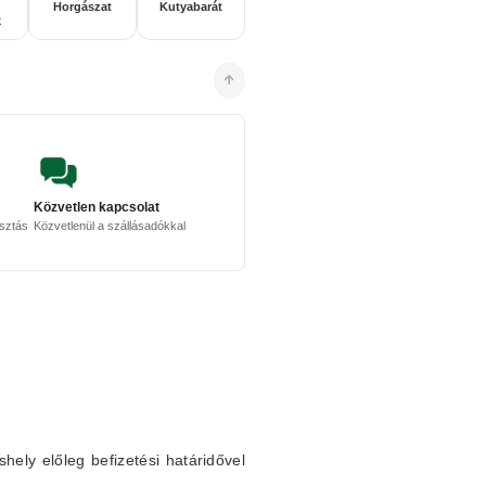
Horgászat
Kutyabarát
k
Közvetlen kapcsolat
osztás
Közvetlenül a szállásadókkal
shely előleg befizetési határidővel