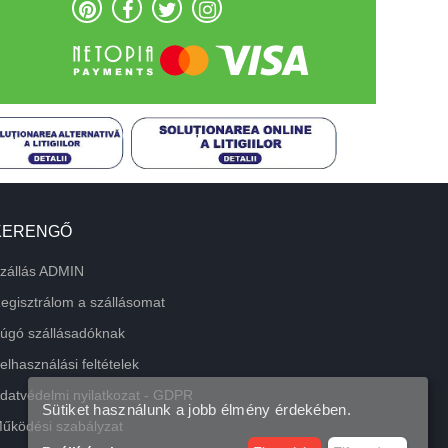
KERENGŐ
zállás ADMIN
egisztrálom a szállásomat
úgó szállásadóknak
elhasználási feltételek
datvédelmi nyilatkozat - GDPR
Sütiket használunk a jobb élmény érdekében.
űködési szabályzat