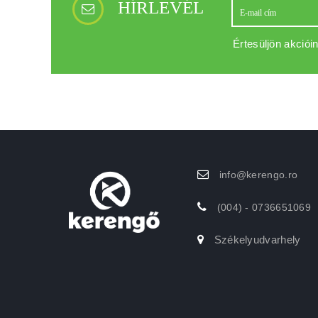
HÍRLEVÉL
Értesüljön akcióin
info@kerengo.ro
(004) - 0736651069
Székelyudvarhely