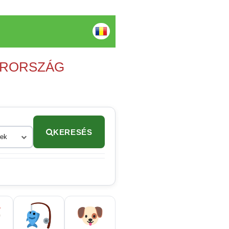
YARORSZÁG
KERESÉS
rek