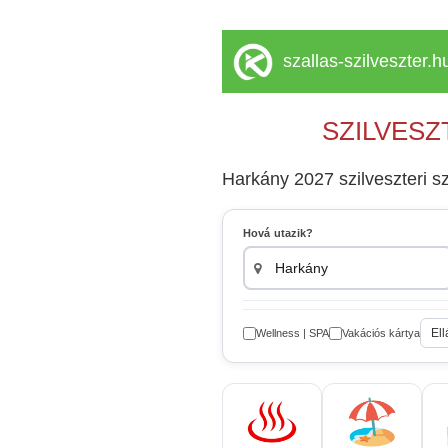
szallas-szilveszter.h
SZILVESZ
Harkány 2027 szilveszteri s
Hová utazik?
Ell
Wellness | SPA
Vakációs kártya