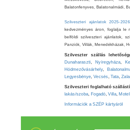
Balatonfenyves, Balatonalmádi, B
Szilveszteri ajánlatok 2025-202
kedvezményes áron, foglalja le ná
belföldi szilveszteri ajánlatok, s
Panziók, Villák, Menedékházak, 
Szilveszter szállás lehetőség
Dunaharaszti
,
Nyíregyháza
,
Ke
Hódmezővásárhely
,
Balatonalm
Legyesbénye
,
Vecsés
,
Tata
,
Zala
Szilveszteri foglalható szállás
lakás/szoba
,
Fogadó
,
Villa
,
Motel
Információk a SZÉP kártyáról