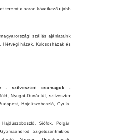
et teremt a soron következő ujabb
agyarországi szállás ajánlataink
k, Hétvégi házak, Kulcsosházak és
rre - szilveszteri csomagok -
öld, Nyugat-Dunántúl, szilveszter
 Budapest, Hajdúszoboszló, Gyula,
Hajdúszoboszló, Siófok, Polgár,
 Gyomaendrőd, Szigetszentmiklós,
iafürdő, Szeged, Dunaharaszti,