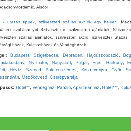
adacsonytördemic, Alsóör
6 - utazás tippek, szilveszteri szállás akciók egy helyen.
Megsz
lunk szálláshelyét Szilveszterre. szilveszteri ajánlatok, Szilveszt
zilveszteri szállás ajánlatok, szilveszter akció, szilveszter utazás
Hétvégi házak, Kulcsosházak és Vendégházak
gel:
Budapest
,
Szigetbecse
,
Debrecen
,
Hajdúszoboszló
,
Bog
hidakustány
,
Nyírbátor
,
Nagyatád
,
Polgár
,
Eger
,
Harkány
,
E
ádi
,
Hévíz
,
Szeged
,
Balatonszemes
,
Kiskunmajsa
,
Győr
,
Si
szentiván
,
Mezőkövesd
,
Cserépváralja
típusok:
Hotel**
,
Vendégház
,
Panzió
,
Apartmanház
,
Hotel***
,
Kulc