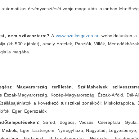
lás automatikus érvényvesztését vonja maga után. azonban lehetőség
st, nem szilveszterre?
A
www.szallasgazda.hu
weboldalunkon a m
álja (kb.500 ajánlat), amely Hotelek, Panziók, Villák, Menedékháza
glalja magába.
 egész Magyarország területén. Szálláshelyek szilveszte
s Észak-Magyarország, Közép-Magyarország, Észak-Alföld, Dél-Alf
Szállásajánlatok a következő turisztikai zonákból: Miskolctapolca,
iófok, Eger, Egerszalók
fürdőtelepüléseken:
Sarud, Bogács, Vecsés, Cserépfalu, Gyula, 
, Miskolc, Eger, Esztergom, Nyíregyháza, Nagyatád, Legyesbénye,
ustány, Budapest, Balatonkeresztúr, Nyírbátor, Balatonmár