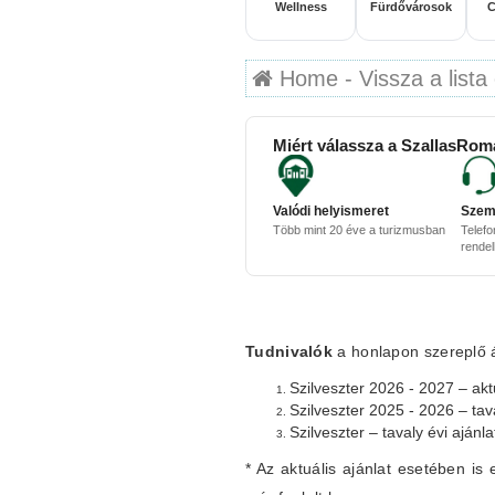
Wellness
Fürdővárosok
C
Home - Vissza a lista 
Miért válassza a SzallasRom
Valódi helyismeret
Szem
Több mint 20 éve a turizmusban
Telefo
rende
Tudnivalók
a honlapon szereplő ár
Szilveszter 2026 - 2027 – aktu
Szilveszter 2025 - 2026 – tav
Szilveszter – tavaly évi ajánl
* Az aktuális ajánlat esetében is 