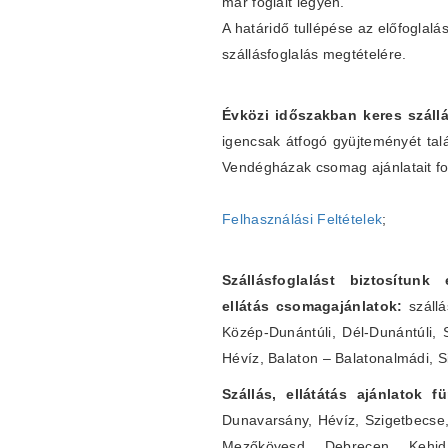
már foglalt legyen.
A határidő tullépése az előfogla
szállásfoglalás megtételére.
Évközi időszakban keres szállá
igencsak átfogó gyüjteményét tal
Vendégházak csomag ajánlatait fo
Felhasználási Feltételek
;
Szállásfoglalást biztosítunk
ellátás csomagajánlatok:
szállá
Közép-Dunántúli, Dél-Dunántúli, 
Hévíz, Balaton – Balatonalmádi, S
Szállás, ellátátás ajánlatok 
Dunavarsány, Hévíz, Szigetbecse
Mezőkövesd, Debrecen, Kehidak