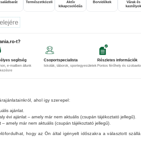
saládbarát
Természetközeli
Aktív
Borvidékek
Várak és
kikapcsolódás
kastélyo
elejére
ania.ro-t?
élyes segítség
Csoportspecialista
Részletes információk
non, e-mailben állunk
Iskolák, táborok, sportegyesületek
Pontos férőhely és szobael
lkezésre
ajánlatainkról, ahol igy szerepel:
ális ajánlat.
aly évi ajánlat – amely már nem aktuális (csupán tájékoztató jellegű).
at – amely már nem aktuális (csupán tájékoztató jellegű).
elöfordulhat, hogy az Ön által igényelt időszakra a választott szállá