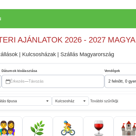
u
TERI AJÁNLATOK 2026 - 2027 MAG
zállások | Kulcsosházak | Szállás Magyarország
Dátumok kiválasztása
Vendégek
Érkezés
—
Távozás
2 felnőtt, 0 gye
átás típusa
Kulcsosház
További szűrők