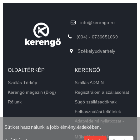
info@kerengo.ro
(004) - 0736651069
Székelyudvarhely
OLDALTÉRKÉP
KERENGŐ
Szállás Térkép
Szállás ADMIN
Kerengő magazin (Blog)
Regisztrálom a szállásomat
Rólunk
Súgó szállásadóknak
Felhasználási feltételek
Adatvédelmi nyilatkozat -
Sütiket használunk a jobb élmény érdekében.
GDPR
Működési szabályzat