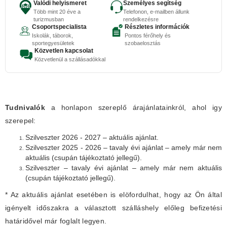
Valódi helyismeret
Személyes segítség
Több mint 20 éve a
Telefonon, e-mailben állunk
turizmusban
rendelkezésre
Csoportspecialista
Részletes információk
Iskolák, táborok,
Pontos férőhely és
sportegyesületek
szobaelosztás
Közvetlen kapcsolat
Közvetlenül a szállásadókkal
Tudnivalók
a honlapon szereplő árajánlatainkról, ahol igy
szerepel:
Szilveszter 2026 - 2027 – aktuális ajánlat.
Szilveszter 2025 - 2026 – tavaly évi ajánlat – amely már nem
aktuális (csupán tájékoztató jellegű).
Szilveszter – tavaly évi ajánlat – amely már nem aktuális
(csupán tájékoztató jellegű).
* Az aktuális ajánlat esetében is elöfordulhat, hogy az Ön által
igényelt időszakra a választott szálláshely előleg befizetési
határidővel már foglalt legyen.