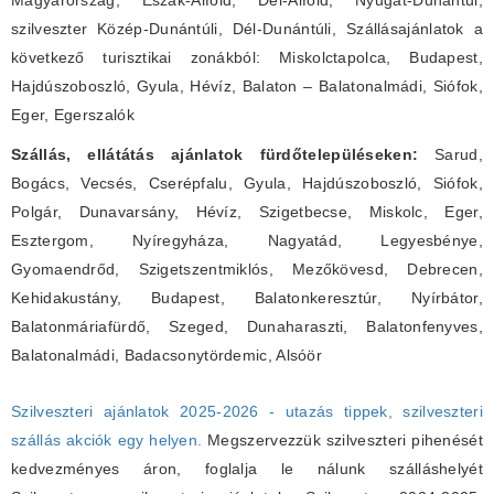
Magyarország, Észak-Alföld, Dél-Alföld, Nyugat-Dunántúl,
szilveszter Közép-Dunántúli, Dél-Dunántúli, Szállásajánlatok a
következő turisztikai zonákból: Miskolctapolca, Budapest,
Hajdúszoboszló, Gyula, Hévíz, Balaton – Balatonalmádi, Siófok,
Eger, Egerszalók
Szállás, ellátátás ajánlatok fürdőtelepüléseken:
Sarud,
Bogács, Vecsés, Cserépfalu, Gyula, Hajdúszoboszló, Siófok,
Polgár, Dunavarsány, Hévíz, Szigetbecse, Miskolc, Eger,
Esztergom, Nyíregyháza, Nagyatád, Legyesbénye,
Gyomaendrőd, Szigetszentmiklós, Mezőkövesd, Debrecen,
Kehidakustány, Budapest, Balatonkeresztúr, Nyírbátor,
Balatonmáriafürdő, Szeged, Dunaharaszti, Balatonfenyves,
Balatonalmádi, Badacsonytördemic, Alsóör
Szilveszteri ajánlatok 2025-2026 - utazás tippek, szilveszteri
szállás akciók egy helyen.
Megszervezzük szilveszteri pihenését
kedvezményes áron, foglalja le nálunk szálláshelyét