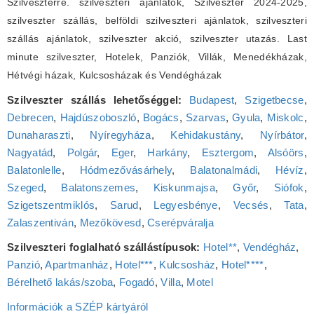
Szilveszterre. szilveszteri ajánlatok, Szilveszter 2024-2025,
szilveszter szállás, belföldi szilveszteri ajánlatok, szilveszteri
szállás ajánlatok, szilveszter akció, szilveszter utazás. Last
minute szilveszter, Hotelek, Panziók, Villák, Menedékházak,
Hétvégi házak, Kulcsosházak és Vendégházak
Szilveszter szállás lehetőséggel:
Budapest
,
Szigetbecse
,
Debrecen
,
Hajdúszoboszló
,
Bogács
,
Szarvas
,
Gyula
,
Miskolc
,
Dunaharaszti
,
Nyíregyháza
,
Kehidakustány
,
Nyírbátor
,
Nagyatád
,
Polgár
,
Eger
,
Harkány
,
Esztergom
,
Alsóörs
,
Balatonlelle
,
Hódmezővásárhely
,
Balatonalmádi
,
Hévíz
,
Szeged
,
Balatonszemes
,
Kiskunmajsa
,
Győr
,
Siófok
,
Szigetszentmiklós
,
Sarud
,
Legyesbénye
,
Vecsés
,
Tata
,
Zalaszentiván
,
Mezőkövesd
,
Cserépváralja
Szilveszteri foglalható szállástípusok:
Hotel**
,
Vendégház
,
Panzió
,
Apartmanház
,
Hotel***
,
Kulcsosház
,
Hotel****
,
Bérelhető lakás/szoba
,
Fogadó
,
Villa
,
Motel
Információk a SZÉP kártyáról