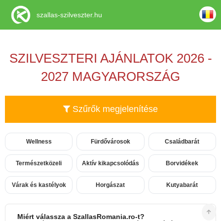
szallas-szilveszter.hu
SZILVESZTERI AJÁNLATOK 2026 -
2027 MAGYARORSZÁG
Szűrők megjelenítése
Wellness
Fürdővárosok
Családbarát
Természetközeli
Aktív kikapcsolódás
Borvidékek
Várak és kastélyok
Horgászat
Kutyabarát
Miért válassza a SzallasRomania.ro-t?