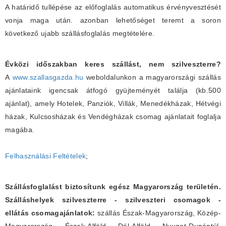
A határidő tullépése az előfoglalás automatikus érvényvesztését
vonja maga után. azonban lehetőséget teremt a soron
következő ujabb szállásfoglalás megtételére.
Évközi időszakban keres szállást, nem szilveszterre?
A
www.szallasgazda.hu
weboldalunkon a magyarországi szállás
ajánlataink igencsak átfogó gyüjteményét találja (kb.500
ajánlat), amely Hotelek, Panziók, Villák, Menedékházak, Hétvégi
házak, Kulcsosházak és Vendégházak csomag ajánlatait foglalja
magába.
Felhasználási Feltételek
;
Szállásfoglalást biztosítunk egész Magyarország területén.
Szálláshelyek szilveszterre - szilveszteri csomagok -
ellátás csomagajánlatok:
szállás Észak-Magyarország, Közép-