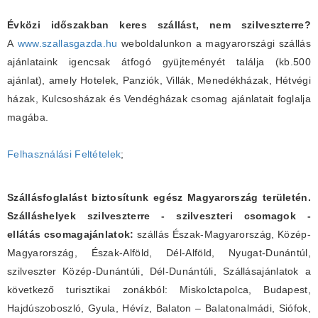
Évközi időszakban keres szállást, nem szilveszterre?
A
www.szallasgazda.hu
weboldalunkon a magyarországi szállás
ajánlataink igencsak átfogó gyüjteményét találja (kb.500
ajánlat), amely Hotelek, Panziók, Villák, Menedékházak, Hétvégi
házak, Kulcsosházak és Vendégházak csomag ajánlatait foglalja
magába.
Felhasználási Feltételek
;
Szállásfoglalást biztosítunk egész Magyarország területén.
Szálláshelyek szilveszterre - szilveszteri csomagok -
ellátás csomagajánlatok:
szállás Észak-Magyarország, Közép-
Magyarország, Észak-Alföld, Dél-Alföld, Nyugat-Dunántúl,
szilveszter Közép-Dunántúli, Dél-Dunántúli, Szállásajánlatok a
következő turisztikai zonákból: Miskolctapolca, Budapest,
Hajdúszoboszló, Gyula, Hévíz, Balaton – Balatonalmádi, Siófok,