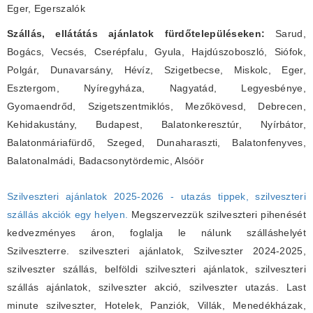
Eger, Egerszalók
Szállás, ellátátás ajánlatok fürdőtelepüléseken:
Sarud,
Bogács, Vecsés, Cserépfalu, Gyula, Hajdúszoboszló, Siófok,
Polgár, Dunavarsány, Hévíz, Szigetbecse, Miskolc, Eger,
Esztergom, Nyíregyháza, Nagyatád, Legyesbénye,
Gyomaendrőd, Szigetszentmiklós, Mezőkövesd, Debrecen,
Kehidakustány, Budapest, Balatonkeresztúr, Nyírbátor,
Balatonmáriafürdő, Szeged, Dunaharaszti, Balatonfenyves,
Balatonalmádi, Badacsonytördemic, Alsóör
Szilveszteri ajánlatok 2025-2026 - utazás tippek, szilveszteri
szállás akciók egy helyen.
Megszervezzük szilveszteri pihenését
kedvezményes áron, foglalja le nálunk szálláshelyét
Szilveszterre. szilveszteri ajánlatok, Szilveszter 2024-2025,
szilveszter szállás, belföldi szilveszteri ajánlatok, szilveszteri
szállás ajánlatok, szilveszter akció, szilveszter utazás. Last
minute szilveszter, Hotelek, Panziók, Villák, Menedékházak,