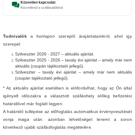
Közvetlen kapcsolat
Közvetlenül a szállásadókkal
Tudnivalók
a honlapon szereplő árajánlatainkról, ahol igy
szerepel:
Szilveszter 2026 - 2027 – aktuális ajánlat.
Szilveszter 2025 - 2026 – tavaly évi ajánlat – amely már nem
aktuális (csupán tájékoztató jellegű).
Szilveszter – tavaly évi ajánlat – amely már nem aktuális
(csupán tájékoztató jellegű).
* Az aktuális ajánlat esetében is elöfordulhat, hogy az Ön által
igényelt időszakra a választott szálláshely előleg befizetési
határidővel már foglalt legyen.
A határidő tullépése az előfoglalás automatikus érvényvesztését
vonja maga után. azonban lehetőséget teremt a soron
következő ujabb szállásfoglalás megtételére.