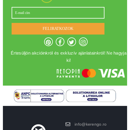
FELIRATKOZOK
Értesüljön akcióinkról és exkluzív ajánlatainkról! Ne hagyja
ki!
info@kerengo.ro