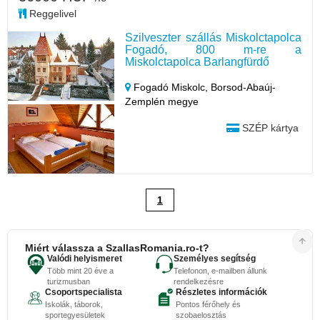
Reggelivel
Szilveszter szállás Miskolctapolca
Fogadó, 800 m-re a
Miskolctapolca Barlangfürdő
Fogadó Miskolc,
Borsod-Abaúj-
Zemplén megye
SZÉP kártya
1
Miért válassza a SzallasRomania.ro-t?
Valódi helyismeret
Személyes segítség
Több mint 20 éve a
Telefonon, e-mailben állunk
turizmusban
rendelkezésre
Csoportspecialista
Részletes információk
Iskolák, táborok,
Pontos férőhely és
sportegyesületek
szobaelosztás