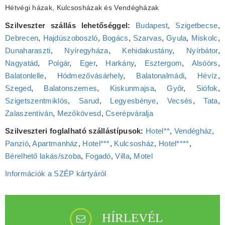
Hétvégi házak, Kulcsosházak és Vendégházak
Szilveszter szállás lehetőséggel:
Budapest
,
Szigetbecse
,
Debrecen
,
Hajdúszoboszló
,
Bogács
,
Szarvas
,
Gyula
,
Miskolc
,
Dunaharaszti
,
Nyíregyháza
,
Kehidakustány
,
Nyírbátor
,
Nagyatád
,
Polgár
,
Eger
,
Harkány
,
Esztergom
,
Alsóörs
,
Balatonlelle
,
Hódmezővásárhely
,
Balatonalmádi
,
Hévíz
,
Szeged
,
Balatonszemes
,
Kiskunmajsa
,
Győr
,
Siófok
,
Szigetszentmiklós
,
Sarud
,
Legyesbénye
,
Vecsés
,
Tata
,
Zalaszentiván
,
Mezőkövesd
,
Cserépváralja
Szilveszteri foglalható szállástípusok:
Hotel**
,
Vendégház
,
Panzió
,
Apartmanház
,
Hotel***
,
Kulcsosház
,
Hotel****
,
Bérelhető lakás/szoba
,
Fogadó
,
Villa
,
Motel
Információk a SZÉP kártyáról
HÍRLEVÉL