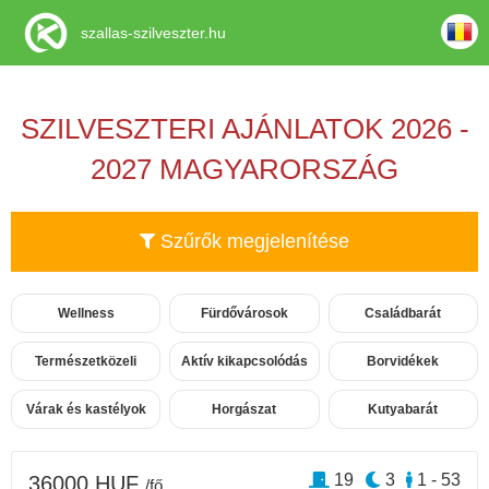
szallas-szilveszter.hu
SZILVESZTERI AJÁNLATOK 2026 -
2027 MAGYARORSZÁG
Szűrők megjelenítése
Wellness
Fürdővárosok
Családbarát
Természetközeli
Aktív kikapcsolódás
Borvidékek
Várak és kastélyok
Horgászat
Kutyabarát
19
3
1 - 53
36000 HUF
/fő