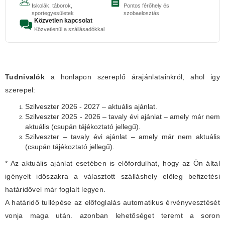
Iskolák, táborok,
Pontos férőhely és
sportegyesületek
szobaelosztás
Közvetlen kapcsolat
Közvetlenül a szállásadókkal
Tudnivalók
a honlapon szereplő árajánlatainkról, ahol igy
szerepel:
Szilveszter 2026 - 2027 – aktuális ajánlat.
Szilveszter 2025 - 2026 – tavaly évi ajánlat – amely már nem
aktuális (csupán tájékoztató jellegű).
Szilveszter – tavaly évi ajánlat – amely már nem aktuális
(csupán tájékoztató jellegű).
* Az aktuális ajánlat esetében is elöfordulhat, hogy az Ön által
igényelt időszakra a választott szálláshely előleg befizetési
határidővel már foglalt legyen.
A határidő tullépése az előfoglalás automatikus érvényvesztését
vonja maga után. azonban lehetőséget teremt a soron