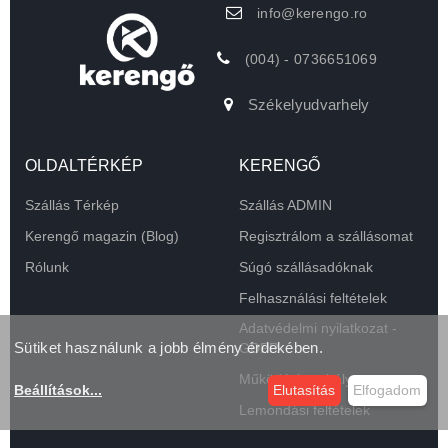
info@kerengo.ro
(004) - 0736651069
Székelyudvarhely
OLDALTÉRKÉP
KERENGŐ
Szállás Térkép
Szállás ADMIN
Kerengő magazin (Blog)
Regisztrálom a szállásomat
Rólunk
Súgó szállásadóknak
Felhasználási feltételek
Adatvédelmi nyilatkozat -
Sütiket használunk a jobb élmény érdekében.
GDPR
Működési szabályzat
Beállítások
...
Elutasítás
Elfogadom
Lemondási feltételek