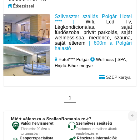
Étkezéssel
Szilveszter szállás Polgár Hotel
**** |
Wifi, Lcd Tv,
Légkondicionálás, saját
fürdőszoba, privát parkolás, saját
wellness-spa, medence, szauna,
saját étterem
| 600m a Polgári
halastó
Hotel**** Polgár
Wellness | SPA,
Hajdú-Bihar megye
SZÉP kártya
1
Miért válassza a SzallasRomania.ro-t?
Valódi helyismeret
Személyes segítség
Több mint 20 éve a
Telefonon, e-mailben állunk
turizmusban
rendelkezésre
Csoportspecialista
Részletes információk