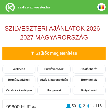
szallas-szilveszter.hu
SZILVESZTERI AJÁNLATOK 2026 -
2027 MAGYARORSZÁG
Szűrők megjelenítése
Wellness
Fürdővárosok
Családbarát
Természetközeli
Aktív kikapcsolódás
Borvidékek
Várak és kastélyok
Horgászat
Kutyabarát
50
2
1 - 116
99800 HUF
/fő