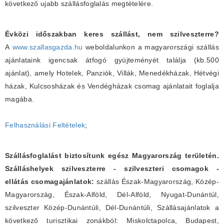
következő ujabb szállásfoglalás megtételére.
Évközi időszakban keres szállást, nem szilveszterre?
A
www.szallasgazda.hu
weboldalunkon a magyarországi szállás
ajánlataink igencsak átfogó gyüjteményét találja (kb.500
ajánlat), amely Hotelek, Panziók, Villák, Menedékházak, Hétvégi
házak, Kulcsosházak és Vendégházak csomag ajánlatait foglalja
magába.
Felhasználási Feltételek
;
Szállásfoglalást biztosítunk egész Magyarország területén.
Szálláshelyek szilveszterre - szilveszteri csomagok -
ellátás csomagajánlatok:
szállás Észak-Magyarország, Közép-
Magyarország, Észak-Alföld, Dél-Alföld, Nyugat-Dunántúl,
szilveszter Közép-Dunántúli, Dél-Dunántúli, Szállásajánlatok a
következő turisztikai zonákból: Miskolctapolca, Budapest,