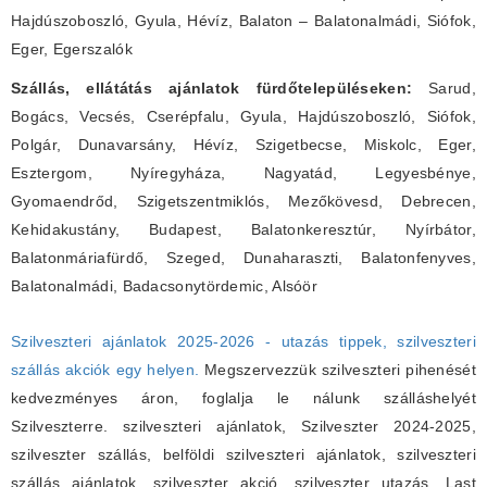
Hajdúszoboszló, Gyula, Hévíz, Balaton – Balatonalmádi, Siófok,
Eger, Egerszalók
Szállás, ellátátás ajánlatok fürdőtelepüléseken:
Sarud,
Bogács, Vecsés, Cserépfalu, Gyula, Hajdúszoboszló, Siófok,
Polgár, Dunavarsány, Hévíz, Szigetbecse, Miskolc, Eger,
Esztergom, Nyíregyháza, Nagyatád, Legyesbénye,
Gyomaendrőd, Szigetszentmiklós, Mezőkövesd, Debrecen,
Kehidakustány, Budapest, Balatonkeresztúr, Nyírbátor,
Balatonmáriafürdő, Szeged, Dunaharaszti, Balatonfenyves,
Balatonalmádi, Badacsonytördemic, Alsóör
Szilveszteri ajánlatok 2025-2026 - utazás tippek, szilveszteri
szállás akciók egy helyen.
Megszervezzük szilveszteri pihenését
kedvezményes áron, foglalja le nálunk szálláshelyét
Szilveszterre. szilveszteri ajánlatok, Szilveszter 2024-2025,
szilveszter szállás, belföldi szilveszteri ajánlatok, szilveszteri
szállás ajánlatok, szilveszter akció, szilveszter utazás. Last