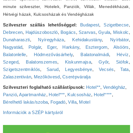
minute szilveszter, Hotelek, Panziók, Villák, Menedékházak,
Hétvégi házak, Kulcsosházak és Vendégházak
Szilveszter szállás lehetőséggel:
Budapest
,
Szigetbecse
,
Debrecen
,
Hajdúszoboszló
,
Bogács
,
Szarvas
,
Gyula
,
Miskolc
,
Dunaharaszti
,
Nyíregyháza
,
Kehidakustány
,
Nyírbátor
,
Nagyatád
,
Polgár
,
Eger
,
Harkány
,
Esztergom
,
Alsóörs
,
Balatonlelle
,
Hódmezővásárhely
,
Balatonalmádi
,
Hévíz
,
Szeged
,
Balatonszemes
,
Kiskunmajsa
,
Győr
,
Siófok
,
Szigetszentmiklós
,
Sarud
,
Legyesbénye
,
Vecsés
,
Tata
,
Zalaszentiván
,
Mezőkövesd
,
Cserépváralja
Szilveszteri foglalható szállástípusok:
Hotel**
,
Vendégház
,
Panzió
,
Apartmanház
,
Hotel***
,
Kulcsosház
,
Hotel****
,
Bérelhető lakás/szoba
,
Fogadó
,
Villa
,
Motel
Információk a SZÉP kártyáról