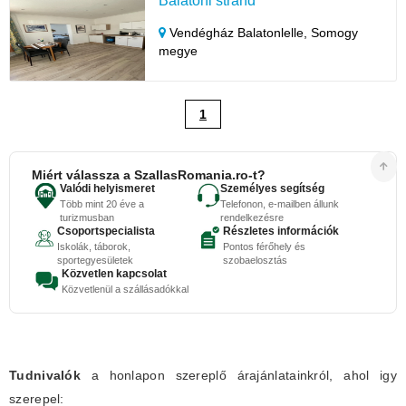
Balatoni strand
Vendégház Balatonlelle,
Somogy
megye
1
Miért válassza a SzallasRomania.ro-t?
Valódi helyismeret
Személyes segítség
Több mint 20 éve a
Telefonon, e-mailben állunk
turizmusban
rendelkezésre
Csoportspecialista
Részletes információk
Iskolák, táborok,
Pontos férőhely és
sportegyesületek
szobaelosztás
Közvetlen kapcsolat
Közvetlenül a szállásadókkal
Tudnivalók
a honlapon szereplő árajánlatainkról, ahol igy
szerepel: