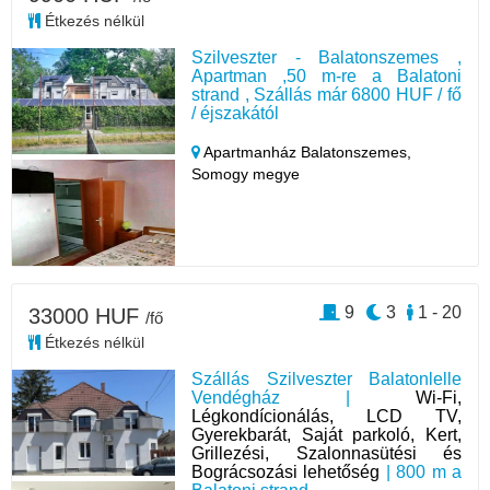
Étkezés nélkül
Szilveszter - Balatonszemes ,
Apartman ,50 m-re a Balatoni
strand , Szállás már 6800 HUF / fő
/ éjszakától
Apartmanház Balatonszemes,
Somogy megye
9
3
1 - 20
33000 HUF
/fő
Étkezés nélkül
Szállás Szilveszter Balatonlelle
Vendégház |
Wi-Fi,
Légkondícionálás, LCD TV,
Gyerekbarát, Saját parkoló, Kert,
Grillezési, Szalonnasütési és
Bográcsozási lehetőség
| 800 m a