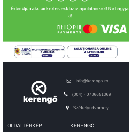
Értesüljön akcióinkról és exkluzív ajánlatainkról! Ne hagyja
ki!
info@kerengo.ro
(004) - 0736651069
Székelyudvarhely
OLDALTÉRKÉP
KERENGŐ