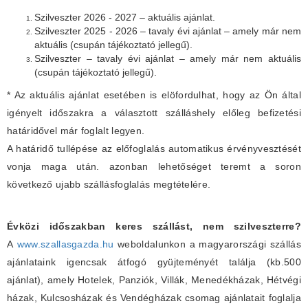
Szilveszter 2026 - 2027 – aktuális ajánlat.
Szilveszter 2025 - 2026 – tavaly évi ajánlat – amely már nem
aktuális (csupán tájékoztató jellegű).
Szilveszter – tavaly évi ajánlat – amely már nem aktuális
(csupán tájékoztató jellegű).
* Az aktuális ajánlat esetében is elöfordulhat, hogy az Ön által
igényelt időszakra a választott szálláshely előleg befizetési
határidővel már foglalt legyen.
A határidő tullépése az előfoglalás automatikus érvényvesztését
vonja maga után. azonban lehetőséget teremt a soron
következő ujabb szállásfoglalás megtételére.
Évközi időszakban keres szállást, nem szilveszterre?
A
www.szallasgazda.hu
weboldalunkon a magyarországi szállás
ajánlataink igencsak átfogó gyüjteményét találja (kb.500
ajánlat), amely Hotelek, Panziók, Villák, Menedékházak, Hétvégi
házak, Kulcsosházak és Vendégházak csomag ajánlatait foglalja