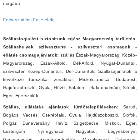
magába.
Felhasználási Feltételek
;
Szállásfoglalást biztosítunk egész Magyarország területén.
Szálláshelyek szilveszterre - szilveszteri csomagok -
ellátás csomagajánlatok:
szállás Észak-Magyarország, Közép-
Magyarország, Észak-Alföld, Dél-Alföld, Nyugat-Dunántúl,
szilveszter Közép-Dunántúli, Dél-Dunántúli, Szállásajánlatok a
következő turisztikai zonákból: Miskolctapolca, Budapest,
Hajdúszoboszló, Gyula, Hévíz, Balaton – Balatonalmádi, Siófok,
Eger, Egerszalók
Szállás, ellátátás ajánlatok fürdőtelepüléseken:
Sarud,
Bogács, Vecsés, Cserépfalu, Gyula, Hajdúszoboszló, Siófok,
Polgár, Dunavarsány, Hévíz, Szigetbecse, Miskolc, Eger,
Esztergom, Nyíregyháza, Nagyatád, Legyesbénye,
Gyomaendrőd, Szigetszentmiklós, Mezőkövesd, Debrecen,