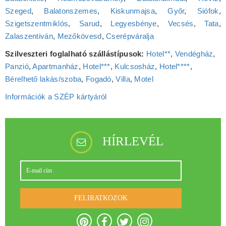
Szeged
,
Balatonszemes
,
Kiskunmajsa
,
Győr
,
Siófok
,
Szigetszentmiklós
,
Sarud
,
Legyesbénye
,
Vecsés
,
Tata
,
Zalaszentiván
,
Mezőkövesd
,
Cserépváralja
Szilveszteri foglalható szállástípusok:
Hotel**
,
Vendégház
,
Panzió
,
Apartmanház
,
Hotel***
,
Kulcsosház
,
Hotel****
,
Bérelhető lakás/szoba
,
Fogadó
,
Villa
,
Motel
Információk a SZÉP kártyáról
HÍRLEVÉL
FELIRATKOZOK