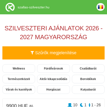
szallas-szilveszter.hu
SZILVESZTERI AJÁNLATOK 2026 -
2027 MAGYARORSZÁG
Szűrők megjelenítése
Wellness
Fürdővárosok
Családbarát
Természetközeli
Aktív kikapcsolódás
Borvidékek
Várak és kastélyok
Horgászat
Kutyabarát
10
1
1 - 26
9900 HUF
/fő