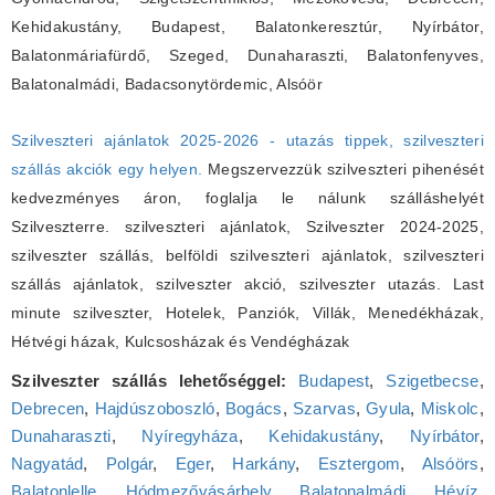
Kehidakustány, Budapest, Balatonkeresztúr, Nyírbátor,
Balatonmáriafürdő, Szeged, Dunaharaszti, Balatonfenyves,
Balatonalmádi, Badacsonytördemic, Alsóör
Szilveszteri ajánlatok 2025-2026 - utazás tippek, szilveszteri
szállás akciók egy helyen.
Megszervezzük szilveszteri pihenését
kedvezményes áron, foglalja le nálunk szálláshelyét
Szilveszterre. szilveszteri ajánlatok, Szilveszter 2024-2025,
szilveszter szállás, belföldi szilveszteri ajánlatok, szilveszteri
szállás ajánlatok, szilveszter akció, szilveszter utazás. Last
minute szilveszter, Hotelek, Panziók, Villák, Menedékházak,
Hétvégi házak, Kulcsosházak és Vendégházak
Szilveszter szállás lehetőséggel:
Budapest
,
Szigetbecse
,
Debrecen
,
Hajdúszoboszló
,
Bogács
,
Szarvas
,
Gyula
,
Miskolc
,
Dunaharaszti
,
Nyíregyháza
,
Kehidakustány
,
Nyírbátor
,
Nagyatád
,
Polgár
,
Eger
,
Harkány
,
Esztergom
,
Alsóörs
,
Balatonlelle
,
Hódmezővásárhely
,
Balatonalmádi
,
Hévíz
,