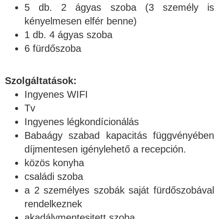
5 db. 2 ágyas szoba (3 személy is
kényelmesen elfér benne)
1 db. 4 ágyas szoba
6 fürdőszoba
Szolgáltatások:
Ingyenes WIFI
Tv
Ingyenes légkondícionálás
Babaágy szabad kapacitás függvényében
díjmentesen igénylehető a recepción.
közös konyha
családi szoba
a 2 személyes szobák saját fürdőszobával
rendelkeznek
akadálymentesitett szoba