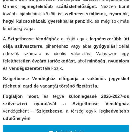
Önnek legmegfelelőbb szálláslehetőséget
. Nézzen körül
további ajánlataink között is:
wellness szállások, nyaralók,
hegyi kulcsosházak, gyerekbarát panziók
, és még sok más
lehetőség várja.
A
Szigetbecse Vendégház
a régió egyik
legnépszerűbb úti
célja szilveszterre
, pihenéshez vagy akár
gyógyulási
céllal
érkezők számára is ideális választás. Válasszon egy
felejthetetlen évzáró tartózkodást
, ahol
minőség, nyugalom
és
vendégszeretet
találkozik.
Szigetbecse Vendégház elfogadja a vakációs jegyekkel
(tichet și card de vacanță) történő fizetést is.
Foglaljon most
, és tegye
különlegessé 2026-2027-os
szilveszteri nyaralását a Szigetbecse Vendégház
vendégeként –
Szigetbecse
, a térség egyik
legkedveltebb
üdülőhelyén
!