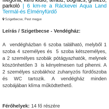
parkoló
| 6 km-re a Ráckevei Aqua Land
Termál-és Élményfürdő
Szigetbecse, Pest megye
Leírás / Szigetbecse - Vendégház:
A vendégházban 6 szoba található, melyből 1
szoba 4 személyes és 5 szoba kétszemélyes,
a 2 személyes szobák pótágyazhatók, melynek
köszönhetően 3 is kényelmesen tud pihenni. A
2 személyes szobákhoz zuhanyzós fürdőszoba
és WC tartozik. A vendégház minden
szobájában klíma működtethető.
Férőhelyek:
14 fő részére