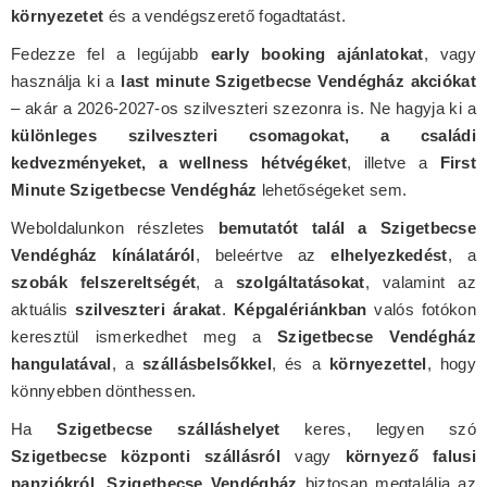
környezetet
és a vendégszerető fogadtatást.
Fedezze fel a legújabb
early booking ajánlatokat
, vagy
használja ki a
last minute Szigetbecse Vendégház akciókat
– akár a 2026-2027-os szilveszteri szezonra is. Ne hagyja ki a
különleges szilveszteri csomagokat, a családi
kedvezményeket, a wellness hétvégéket
, illetve a
First
Minute Szigetbecse Vendégház
lehetőségeket sem.
Weboldalunkon részletes
bemutatót talál a Szigetbecse
Vendégház kínálatáról
, beleértve az
elhelyezkedést
, a
szobák felszereltségét
, a
szolgáltatásokat
, valamint az
aktuális
szilveszteri árakat
.
Képgalériánkban
valós fotókon
keresztül ismerkedhet meg a
Szigetbecse Vendégház
hangulatával
, a
szállásbelsőkkel
, és a
környezettel
, hogy
könnyebben dönthessen.
Ha
Szigetbecse szálláshelyet
keres, legyen szó
Szigetbecse központi szállásról
vagy
környező falusi
panziókról
,
Szigetbecse Vendégház
biztosan megtalálja az