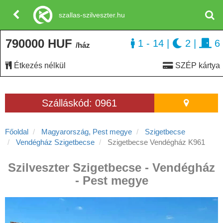
szallas-szilveszter.hu
790000 HUF
1 - 14
|
2
|
6
/ház
Étkezés nélkül
SZÉP kártya
Szálláskód: 0961
Főoldal
Magyarország, Pest megye
Szigetbecse
Vendégház Szigetbecse
Szigetbecse Vendégház K961
Szilveszter Szigetbecse - Vendégház
- Pest megye