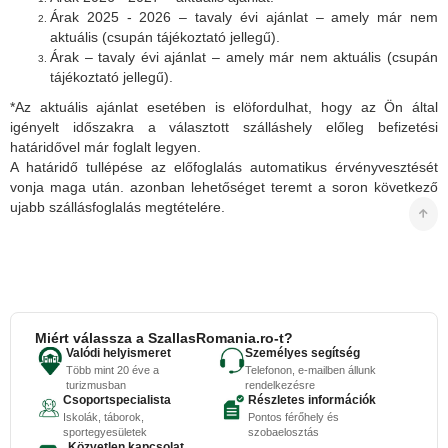
Árak 2025 - 2026 – tavaly évi ajánlat – amely már nem
aktuális (csupán tájékoztató jellegű).
Árak – tavaly évi ajánlat – amely már nem aktuális (csupán
tájékoztató jellegű).
*Az aktuális ajánlat esetében is elöfordulhat, hogy az Ön által
igényelt időszakra a választott szálláshely előleg befizetési
határidővel már foglalt legyen.
A határidő tullépése az előfoglalás automatikus érvényvesztését
vonja maga után. azonban lehetőséget teremt a soron következő
ujabb szállásfoglalás megtételére.
Miért válassza a SzallasRomania.ro-t?
Valódi helyismeret
Személyes segítség
Több mint 20 éve a
Telefonon, e-mailben állunk
turizmusban
rendelkezésre
Csoportspecialista
Részletes információk
Iskolák, táborok,
Pontos férőhely és
sportegyesületek
szobaelosztás
Közvetlen kapcsolat