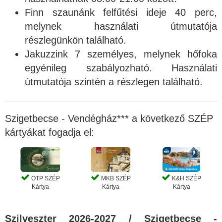
Finn szaunánk felfűtési ideje 40 perc,
melynek használati útmutatója
részlegünkön található.
Jakuzzink 7 személyes, melynek hőfoka
egyénileg szabályozható. Használati
útmutatója szintén a részlegen található.
Szigetbecse - Vendégház*** a következő SZÉP
kártyákat fogadja el:
OTP SZÉP
MKB SZÉP
K&H SZÉP
Kártya
Kártya
Kártya
Szilveszter 2026-2027 / Szigetbecse -