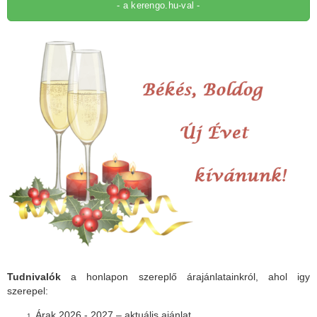
- a kerengo.hu-val -
Tudnivalók
a honlapon szereplő árajánlatainkról, ahol igy
szerepel:
Árak 2026 - 2027 – aktuális ajánlat.