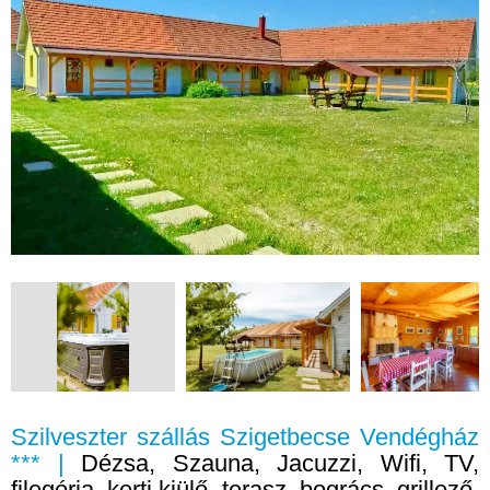
Szilveszter szállás Szigetbecse Vendégház
*** |
Dézsa, Szauna, Jacuzzi, Wifi, TV,
filegória, kerti kiülő, terasz, bogrács, grillező,