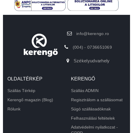
info@kerengo.ro
(004) - 0736651069
Székelyudvarhely
OLDALTÉRKÉP
KERENGŐ
Szállás Térkép
Szállás ADMIN
Kerengő magazin (Blog)
Regisztrálom a szállásomat
Rólunk
Súgó szállásadóknak
Felhasználási feltételek
Adatvédelmi nyilatkozat -
GDPR