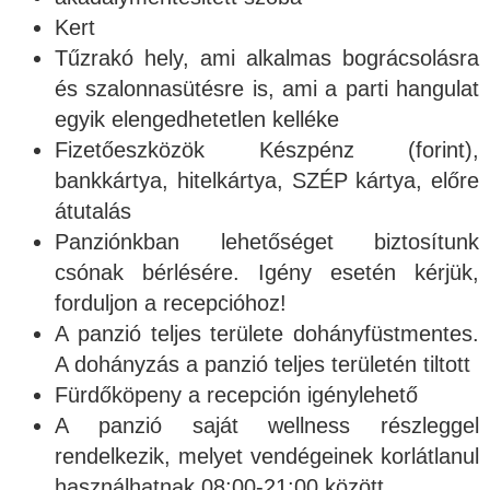
Kert
Tűzrakó hely, ami alkalmas bográcsolásra
és szalonnasütésre is, ami a parti hangulat
egyik elengedhetetlen kelléke
Fizetőeszközök Készpénz (forint),
bankkártya, hitelkártya, SZÉP kártya, előre
átutalás
Panziónkban lehetőséget biztosítunk
csónak bérlésére. Igény esetén kérjük,
forduljon a recepcióhoz!
A panzió teljes területe dohányfüstmentes.
A dohányzás a panzió teljes területén tiltott
Fürdőköpeny a recepción igénylehető
A panzió saját wellness részleggel
rendelkezik, melyet vendégeinek korlátlanul
használhatnak 08:00-21:00 között.