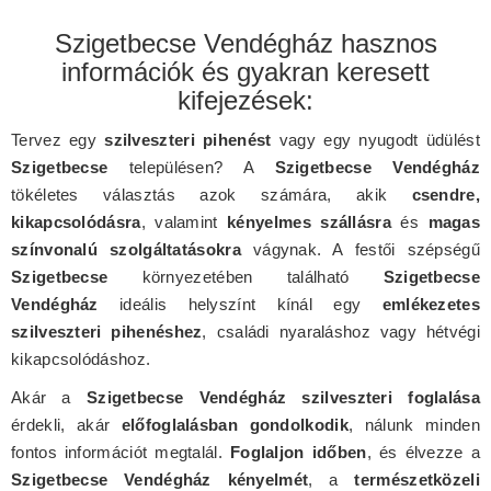
Szigetbecse Vendégház hasznos
információk és gyakran keresett
kifejezések:
Tervez egy
szilveszteri pihenést
vagy egy nyugodt üdülést
Szigetbecse
településen? A
Szigetbecse Vendégház
tökéletes választás azok számára, akik
csendre,
kikapcsolódásra
, valamint
kényelmes szállásra
és
magas
színvonalú szolgáltatásokra
vágynak. A festői szépségű
Szigetbecse
környezetében található
Szigetbecse
Vendégház
ideális helyszínt kínál egy
emlékezetes
szilveszteri pihenéshez
, családi nyaraláshoz vagy hétvégi
kikapcsolódáshoz.
Akár a
Szigetbecse Vendégház szilveszteri foglalása
érdekli, akár
előfoglalásban gondolkodik
, nálunk minden
fontos információt megtalál.
Foglaljon időben
, és élvezze a
Szigetbecse Vendégház kényelmét
, a
természetközeli