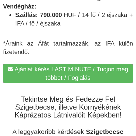
Vendégház:
Szállás: 790.000
HUF / 14 fő / 2 éjszaka +
IFA / fő / éjszaka
*Áraink az Áfát tartalmazzák, az IFA külön
fizetendő.
Ajánlat kérés LAST MINUTE / Tudjon meg
többet / Foglalás
Tekintse Meg és Fedezze Fel
Szigetbecse, illetve Környékének
Káprázatos Látnivalóit Képekben!
A leggyakoribb kérdések
Szigetbecse