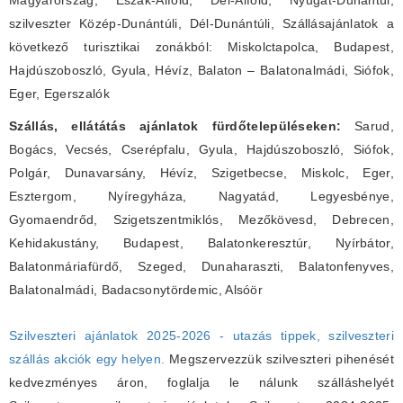
Magyarország, Észak-Alföld, Dél-Alföld, Nyugat-Dunántúl,
szilveszter Közép-Dunántúli, Dél-Dunántúli, Szállásajánlatok a
következő turisztikai zonákból: Miskolctapolca, Budapest,
Hajdúszoboszló, Gyula, Hévíz, Balaton – Balatonalmádi, Siófok,
Eger, Egerszalók
Szállás, ellátátás ajánlatok fürdőtelepüléseken:
Sarud,
Bogács, Vecsés, Cserépfalu, Gyula, Hajdúszoboszló, Siófok,
Polgár, Dunavarsány, Hévíz, Szigetbecse, Miskolc, Eger,
Esztergom, Nyíregyháza, Nagyatád, Legyesbénye,
Gyomaendrőd, Szigetszentmiklós, Mezőkövesd, Debrecen,
Kehidakustány, Budapest, Balatonkeresztúr, Nyírbátor,
Balatonmáriafürdő, Szeged, Dunaharaszti, Balatonfenyves,
Balatonalmádi, Badacsonytördemic, Alsóör
Szilveszteri ajánlatok 2025-2026 - utazás tippek, szilveszteri
szállás akciók egy helyen.
Megszervezzük szilveszteri pihenését
kedvezményes áron, foglalja le nálunk szálláshelyét