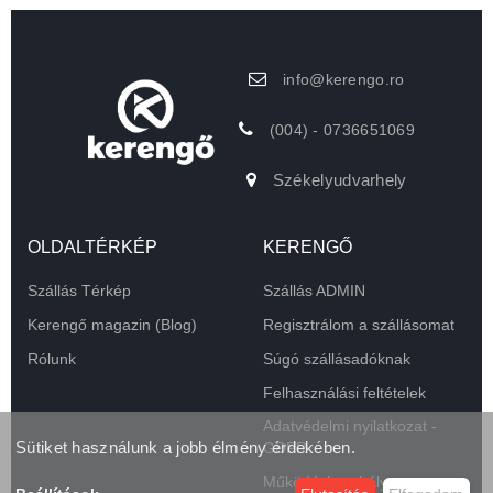
info@kerengo.ro
(004) - 0736651069
Székelyudvarhely
OLDALTÉRKÉP
KERENGŐ
Szállás Térkép
Szállás ADMIN
Kerengő magazin (Blog)
Regisztrálom a szállásomat
Rólunk
Súgó szállásadóknak
Felhasználási feltételek
Adatvédelmi nyilatkozat -
Sütiket használunk a jobb élmény érdekében.
GDPR
Működési szabályzat