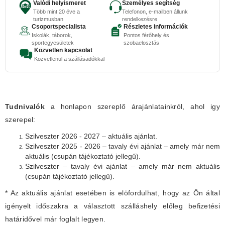
Valódi helyismeret
Személyes segítség
Több mint 20 éve a
Telefonon, e-mailben állunk
turizmusban
rendelkezésre
Csoportspecialista
Részletes információk
Iskolák, táborok,
Pontos férőhely és
sportegyesületek
szobaelosztás
Közvetlen kapcsolat
Közvetlenül a szállásadókkal
Tudnivalók
a honlapon szereplő árajánlatainkról, ahol igy
szerepel:
Szilveszter 2026 - 2027 – aktuális ajánlat.
Szilveszter 2025 - 2026 – tavaly évi ajánlat – amely már nem
aktuális (csupán tájékoztató jellegű).
Szilveszter – tavaly évi ajánlat – amely már nem aktuális
(csupán tájékoztató jellegű).
* Az aktuális ajánlat esetében is elöfordulhat, hogy az Ön által
igényelt időszakra a választott szálláshely előleg befizetési
határidővel már foglalt legyen.