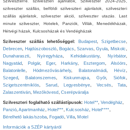
Szilveszterre. szilveszteri ajánlatok, Szilveszter 2024-2025,
szilveszter szállás, belföldi szilveszteri ajánlatok, szilveszteri
szállás ajánlatok, szilveszter akció, szilveszter utazás. Last
minute szilveszter, Hotelek, Panziók, Villák, Menedékházak,
Hétvégi házak, Kulcsosházak és Vendégházak
Szilveszter szállás lehetőséggel:
Budapest
,
Szigetbecse
,
Debrecen
,
Hajdúszoboszló
,
Bogács
,
Szarvas
,
Gyula
,
Miskolc
,
Dunaharaszti
,
Nyíregyháza
,
Kehidakustány
,
Nyírbátor
,
Nagyatád
,
Polgár
,
Eger
,
Harkány
,
Esztergom
,
Alsóörs
,
Balatonlelle
,
Hódmezővásárhely
,
Balatonalmádi
,
Hévíz
,
Szeged
,
Balatonszemes
,
Kiskunmajsa
,
Győr
,
Siófok
,
Szigetszentmiklós
,
Sarud
,
Legyesbénye
,
Vecsés
,
Tata
,
Zalaszentiván
,
Mezőkövesd
,
Cserépváralja
Szilveszteri foglalható szállástípusok:
Hotel**
,
Vendégház
,
Panzió
,
Apartmanház
,
Hotel***
,
Kulcsosház
,
Hotel****
,
Bérelhető lakás/szoba
,
Fogadó
,
Villa
,
Motel
Információk a SZÉP kártyáról