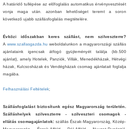
A határidő tullépése az előfoglalás automatikus érvényvesztését
vonja maga után. azonban lehetőséget teremt a soron
következő ujabb szállásfoglalás megtételére.
Évközi időszakban keres szállást, nem szilveszterre?
A
www.szallasgazda.hu
weboldalunkon a magyarországi szállás
ajánlataink igencsak átfogó gyüjteményét találja (kb.500
ajánlat), amely Hotelek, Panziók, Villák, Menedékházak, Hétvégi
házak, Kulcsosházak és Vendégházak csomag ajánlatait foglalja
magába.
Felhasználási Feltételek
;
Szállásfoglalást biztosítunk egész Magyarország területén.
Szálláshelyek szilveszterre - szilveszteri csomagok -
ellátás csomagajánlatok:
szállás Észak-Magyarország, Közép-