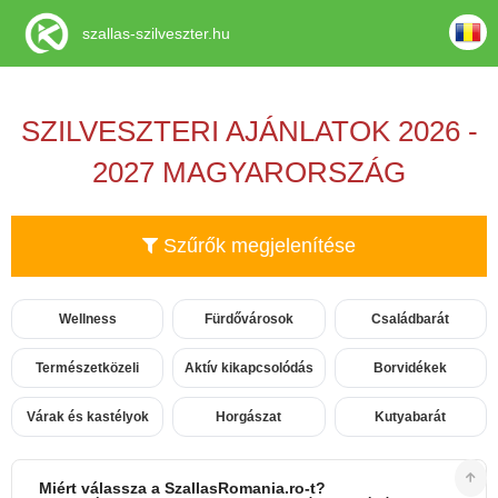
szallas-szilveszter.hu
SZILVESZTERI AJÁNLATOK 2026 -
2027 MAGYARORSZÁG
Szűrők megjelenítése
Wellness
Fürdővárosok
Családbarát
Természetközeli
Aktív kikapcsolódás
Borvidékek
Várak és kastélyok
Horgászat
Kutyabarát
Miért válassza a SzallasRomania.ro-t?