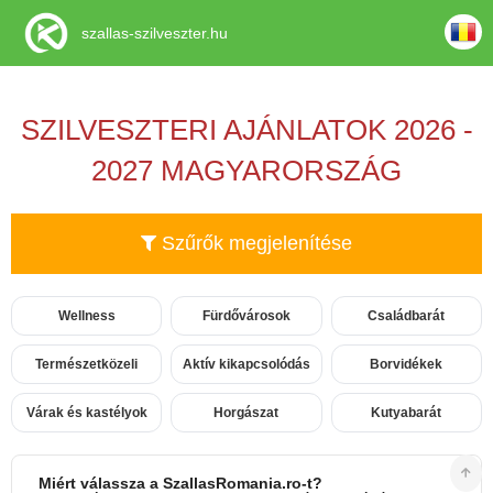
szallas-szilveszter.hu
SZILVESZTERI AJÁNLATOK 2026 -
2027 MAGYARORSZÁG
Szűrők megjelenítése
Wellness
Fürdővárosok
Családbarát
Természetközeli
Aktív kikapcsolódás
Borvidékek
Várak és kastélyok
Horgászat
Kutyabarát
Miért válassza a SzallasRomania.ro-t?