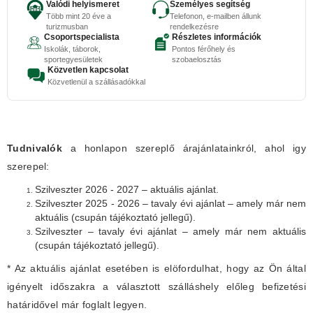
Valódi helyismeret
Személyes segítség
Több mint 20 éve a
Telefonon, e-mailben állunk
turizmusban
rendelkezésre
Csoportspecialista
Részletes információk
Iskolák, táborok,
Pontos férőhely és
sportegyesületek
szobaelosztás
Közvetlen kapcsolat
Közvetlenül a szállásadókkal
Tudnivalók
a honlapon szereplő árajánlatainkról, ahol igy
szerepel:
Szilveszter 2026 - 2027 – aktuális ajánlat.
Szilveszter 2025 - 2026 – tavaly évi ajánlat – amely már nem
aktuális (csupán tájékoztató jellegű).
Szilveszter – tavaly évi ajánlat – amely már nem aktuális
(csupán tájékoztató jellegű).
* Az aktuális ajánlat esetében is elöfordulhat, hogy az Ön által
igényelt időszakra a választott szálláshely előleg befizetési
határidővel már foglalt legyen.