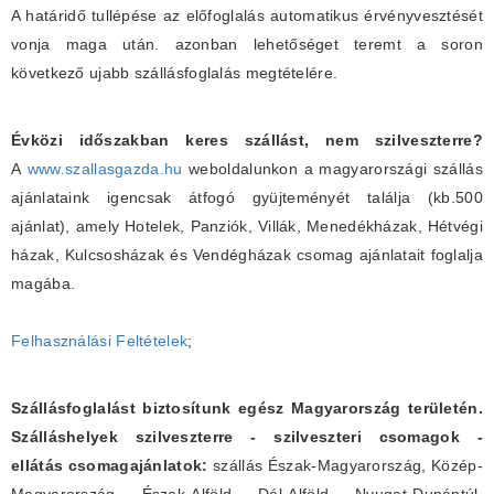
A határidő tullépése az előfoglalás automatikus érvényvesztését
vonja maga után. azonban lehetőséget teremt a soron
következő ujabb szállásfoglalás megtételére.
Évközi időszakban keres szállást, nem szilveszterre?
A
www.szallasgazda.hu
weboldalunkon a magyarországi szállás
ajánlataink igencsak átfogó gyüjteményét találja (kb.500
ajánlat), amely Hotelek, Panziók, Villák, Menedékházak, Hétvégi
házak, Kulcsosházak és Vendégházak csomag ajánlatait foglalja
magába.
Felhasználási Feltételek
;
Szállásfoglalást biztosítunk egész Magyarország területén.
Szálláshelyek szilveszterre - szilveszteri csomagok -
ellátás csomagajánlatok:
szállás Észak-Magyarország, Közép-