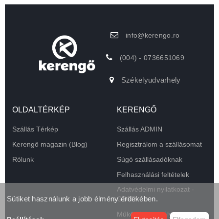
info@kerengo.ro
(004) - 0736651069
Székelyudvarhely
OLDALTÉRKÉP
KERENGŐ
Szállás Térkép
Szállás ADMIN
Kerengő magazin (Blog)
Regisztrálom a szállásomat
Rólunk
Súgó szállásadóknak
Felhasználási feltételek
Adatvédelmi nyilatkozat -
Sütiket használunk a jobb élmény érdekében.
GDPR
Működési szabályzat