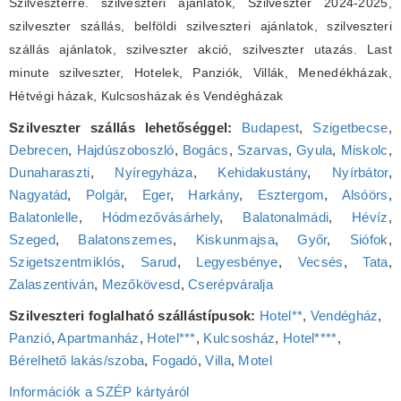
Szilveszterre. szilveszteri ajánlatok, Szilveszter 2024-2025,
szilveszter szállás, belföldi szilveszteri ajánlatok, szilveszteri
szállás ajánlatok, szilveszter akció, szilveszter utazás. Last
minute szilveszter, Hotelek, Panziók, Villák, Menedékházak,
Hétvégi házak, Kulcsosházak és Vendégházak
Szilveszter szállás lehetőséggel:
Budapest
,
Szigetbecse
,
Debrecen
,
Hajdúszoboszló
,
Bogács
,
Szarvas
,
Gyula
,
Miskolc
,
Dunaharaszti
,
Nyíregyháza
,
Kehidakustány
,
Nyírbátor
,
Nagyatád
,
Polgár
,
Eger
,
Harkány
,
Esztergom
,
Alsóörs
,
Balatonlelle
,
Hódmezővásárhely
,
Balatonalmádi
,
Hévíz
,
Szeged
,
Balatonszemes
,
Kiskunmajsa
,
Győr
,
Siófok
,
Szigetszentmiklós
,
Sarud
,
Legyesbénye
,
Vecsés
,
Tata
,
Zalaszentiván
,
Mezőkövesd
,
Cserépváralja
Szilveszteri foglalható szállástípusok:
Hotel**
,
Vendégház
,
Panzió
,
Apartmanház
,
Hotel***
,
Kulcsosház
,
Hotel****
,
Bérelhető lakás/szoba
,
Fogadó
,
Villa
,
Motel
Információk a SZÉP kártyáról