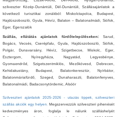
Magyarország, Észak-Alföld, Dél-Alföld, Nyugat-Dunántúl,
szilveszter Közép-Dunántúli, Dél-Dunántúli, Szállásajánlatok a
következő turisztikai zonákból: Miskolctapolca, Budapest,
Hajdúszoboszló, Gyula, Hévíz, Balaton – Balatonalmádi, Siófok,
Eger, Egerszalók
Szállás, ellátátás ajánlatok fürdőtelepüléseken:
Sarud,
Bogács, Vecsés, Cserépfalu, Gyula, Hajdúszoboszló, Siófok,
Polgár, Dunavarsány, Hévíz, Szigetbecse, Miskolc, Eger,
Esztergom, Nyíregyháza, Nagyatád, Legyesbénye,
Gyomaendrőd, Szigetszentmiklós, Mezőkövesd, Debrecen,
Kehidakustány, Budapest, Balatonkeresztúr, Nyírbátor,
Balatonmáriafürdő, Szeged, Dunaharaszti, Balatonfenyves,
Balatonalmádi, Badacsonytördemic, Alsóör
Szilveszteri ajánlatok 2025-2026 - utazás tippek, szilveszteri
szállás akciók egy helyen.
Megszervezzük szilveszteri pihenését
kedvezményes áron, foglalja le nálunk szálláshelyét