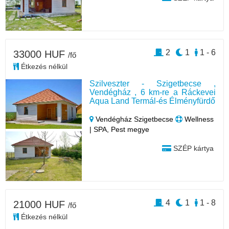
2
1
1 - 6
33000 HUF
/fő
Étkezés nélkül
Szilveszter - Szigetbecse ,
Vendégház , 6 km-re a Ráckevei
Aqua Land Termál-és Élményfürdő
Vendégház Szigetbecse
Wellness
| SPA, Pest megye
SZÉP kártya
4
1
1 - 8
21000 HUF
/fő
Étkezés nélkül