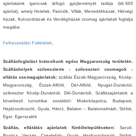
ajánlataink igencsak átfogó gyüjteményét találja (kb.500
ajánlat), amely Hotelek, Panziók, Villák, Menedékházak, Hétvégi
házak, Kulcsosházak és Vendégházak csomag ajánlatait foglalja
magába.
Felhasználási Feltételek
;
Szállásfoglalást biztosítunk egész Magyarország területén.
Szálláshelyek szilveszterre - szilveszteri csomagok -
ellátás csomagajánlatok:
szállás Észak-Magyarország, Közép-
Magyarország, Észak-Alföld, Dél-Alföld, Nyugat-Dunántúl,
szilveszter Közép-Dunántúli, Dél-Dunántúli, Szállásajánlatok a
következő turisztikai zonákból: Miskolctapolca, Budapest,
Hajdúszoboszló, Gyula, Hévíz, Balaton – Balatonalmádi, Siófok,
Eger, Egerszalók
Szállás, ellátátás ajánlatok fürdőtelepüléseken:
Sarud,
Bogács, Vecsés, Cserépfalu, Gyula, Hajdúszoboszló, Siófok,