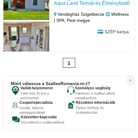
Aqua Land Termál-és Élményfürdő
Vendégház Szigetbecse
Wellness
| SPA, Pest megye
SZÉP kártya
1
Miért válassza a SzallasRomania.ro-t?
Valódi helyismeret
Személyes segítség
Több mint 20 éve a
Telefonon, e-mailben állunk
turizmusban
rendelkezésre
Csoportspecialista
Részletes információk
Iskolák, táborok,
Pontos férőhely és
sportegyesületek
szobaelosztás
Közvetlen kapcsolat
Közvetlenül a szállásadókkal