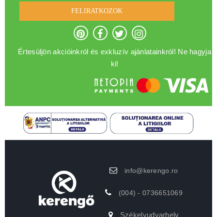
FELIRATKOZOK
Értesüljön akcióinkról és exkluzív ajánlatainkról! Ne hagyja
ki!
info@kerengo.ro
(004) - 0736651069
Székelyudvarhely