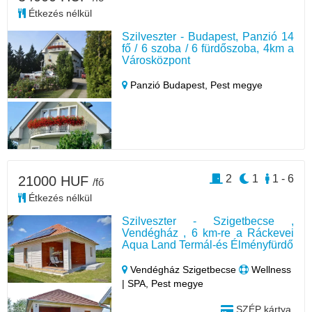
Étkezés nélkül
Szilveszter - Budapest, Panzió 14
fő / 6 szoba / 6 fürdőszoba, 4km a
Városközpont
Panzió Budapest,
Pest megye
2
1
1 - 6
21000 HUF
/fő
Étkezés nélkül
Szilveszter - Szigetbecse ,
Vendégház , 6 km-re a Ráckevei
Aqua Land Termál-és Élményfürdő
Vendégház Szigetbecse
Wellness
| SPA, Pest megye
SZÉP kártya