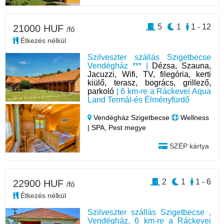
5
1
1 - 12
21000 HUF
/fő
Étkezés nélkül
Szilveszter szállás Szigetbecse
Vendégház *** |
Dézsa, Szauna,
Jacuzzi, Wifi, TV, filegória, kerti
kiülő, terasz, bogrács, grillező,
parkoló
| 6 km-re a Ráckevei Aqua
Land Termál-és Élményfürdő
Vendégház Szigetbecse
Wellness
| SPA, Pest megye
SZÉP kártya
2
1
1 - 6
22900 HUF
/fő
Étkezés nélkül
Szilveszter szállás Szigetbecse ,
Vendégház, 6 km-re a Ráckevei