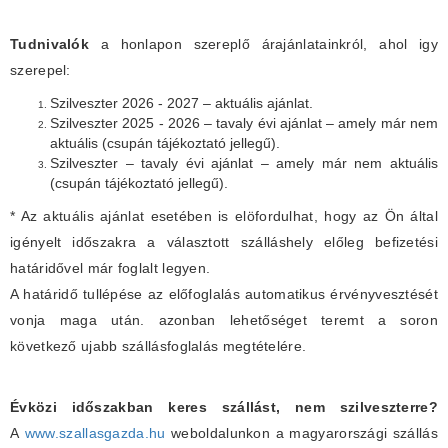
Tudnivalók
a honlapon szereplő árajánlatainkról, ahol igy
szerepel:
Szilveszter 2026 - 2027 – aktuális ajánlat.
Szilveszter 2025 - 2026 – tavaly évi ajánlat – amely már nem
aktuális (csupán tájékoztató jellegű).
Szilveszter – tavaly évi ajánlat – amely már nem aktuális
(csupán tájékoztató jellegű).
* Az aktuális ajánlat esetében is elöfordulhat, hogy az Ön által
igényelt időszakra a választott szálláshely előleg befizetési
határidővel már foglalt legyen.
A határidő tullépése az előfoglalás automatikus érvényvesztését
vonja maga után. azonban lehetőséget teremt a soron
következő ujabb szállásfoglalás megtételére.
Évközi időszakban keres szállást, nem szilveszterre?
A
www.szallasgazda.hu
weboldalunkon a magyarországi szállás