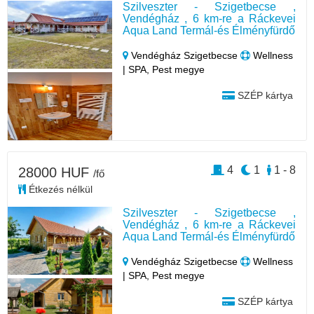
Szilveszter - Szigetbecse ,
Vendégház , 6 km-re a Ráckevei
Aqua Land Termál-és Élményfürdő
Vendégház Szigetbecse
Wellness
| SPA, Pest megye
SZÉP kártya
4
1
1 - 8
28000 HUF
/fő
Étkezés nélkül
Szilveszter - Szigetbecse ,
Vendégház , 6 km-re a Ráckevei
Aqua Land Termál-és Élményfürdő
Vendégház Szigetbecse
Wellness
| SPA, Pest megye
SZÉP kártya