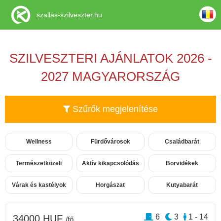
szallas-szilveszter.hu
SZILVESZTERI AJÁNLATOK 2026 -
2027 MAGYARORSZÁG
Szűrők megjelenítése
Wellness
Fürdővárosok
Családbarát
Természetközeli
Aktív kikapcsolódás
Borvidékek
Várak és kastélyok
Horgászat
Kutyabarát
6
3
1 - 14
34000 HUF
/fő