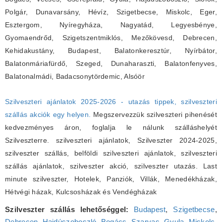
Polgár, Dunavarsány, Hévíz, Szigetbecse, Miskolc, Eger,
Esztergom, Nyíregyháza, Nagyatád, Legyesbénye,
Gyomaendrőd, Szigetszentmiklós, Mezőkövesd, Debrecen,
Kehidakustány, Budapest, Balatonkeresztúr, Nyírbátor,
Balatonmáriafürdő, Szeged, Dunaharaszti, Balatonfenyves,
Balatonalmádi, Badacsonytördemic, Alsóör
Szilveszteri ajánlatok 2025-2026 - utazás tippek, szilveszteri
szállás akciók egy helyen.
Megszervezzük szilveszteri pihenését
kedvezményes áron, foglalja le nálunk szálláshelyét
Szilveszterre. szilveszteri ajánlatok, Szilveszter 2024-2025,
szilveszter szállás, belföldi szilveszteri ajánlatok, szilveszteri
szállás ajánlatok, szilveszter akció, szilveszter utazás. Last
minute szilveszter, Hotelek, Panziók, Villák, Menedékházak,
Hétvégi házak, Kulcsosházak és Vendégházak
Szilveszter szállás lehetőséggel:
Budapest
,
Szigetbecse
,
Debrecen
,
Hajdúszoboszló
,
Bogács
,
Szarvas
,
Gyula
,
Miskolc
,