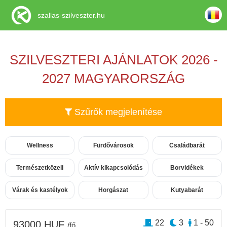
szallas-szilveszter.hu
SZILVESZTERI AJÁNLATOK 2026 -
2027 MAGYARORSZÁG
Szűrők megjelenítése
Wellness
Fürdővárosok
Családbarát
Természetközeli
Aktív kikapcsolódás
Borvidékek
Várak és kastélyok
Horgászat
Kutyabarát
22
3
1 - 50
93000 HUF
/fő