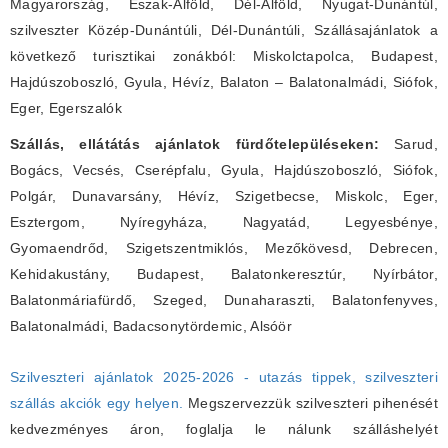
Magyarország, Észak-Alföld, Dél-Alföld, Nyugat-Dunántúl,
szilveszter Közép-Dunántúli, Dél-Dunántúli, Szállásajánlatok a
következő turisztikai zonákból: Miskolctapolca, Budapest,
Hajdúszoboszló, Gyula, Hévíz, Balaton – Balatonalmádi, Siófok,
Eger, Egerszalók
Szállás, ellátátás ajánlatok fürdőtelepüléseken:
Sarud,
Bogács, Vecsés, Cserépfalu, Gyula, Hajdúszoboszló, Siófok,
Polgár, Dunavarsány, Hévíz, Szigetbecse, Miskolc, Eger,
Esztergom, Nyíregyháza, Nagyatád, Legyesbénye,
Gyomaendrőd, Szigetszentmiklós, Mezőkövesd, Debrecen,
Kehidakustány, Budapest, Balatonkeresztúr, Nyírbátor,
Balatonmáriafürdő, Szeged, Dunaharaszti, Balatonfenyves,
Balatonalmádi, Badacsonytördemic, Alsóör
Szilveszteri ajánlatok 2025-2026 - utazás tippek, szilveszteri
szállás akciók egy helyen.
Megszervezzük szilveszteri pihenését
kedvezményes áron, foglalja le nálunk szálláshelyét