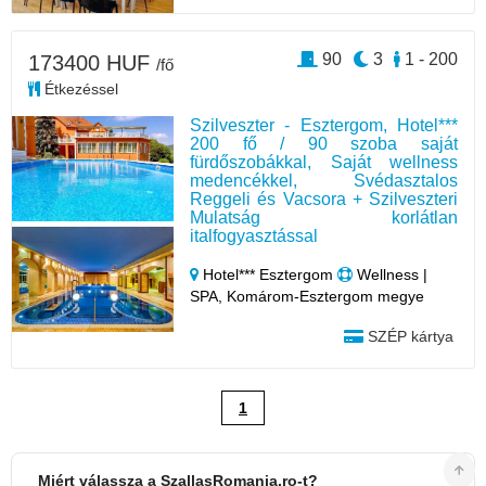
90
3
1 - 200
173400 HUF
/fő
Étkezéssel
Szilveszter - Esztergom, Hotel***
200 fő / 90 szoba saját
fürdőszobákkal, Saját wellness
medencékkel, Svédasztalos
Reggeli és Vacsora + Szilveszteri
Mulatság korlátlan
italfogyasztással
Hotel*** Esztergom
Wellness |
SPA, Komárom-Esztergom megye
SZÉP kártya
1
Miért válassza a SzallasRomania.ro-t?