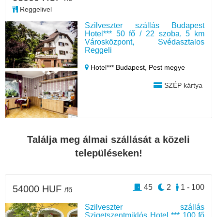
Reggelivel
Szilveszter szállás Budapest
Hotel*** 50 fő / 22 szoba, 5 km
Városközpont, Svédasztalos
Reggeli
Hotel*** Budapest,
Pest megye
SZÉP kártya
Találja meg álmai szállását a közeli
településeken!
45
2
1 - 100
54000 HUF
/fő
Szilveszter szállás
Szigetszentmiklós Hotel *** 100 fő