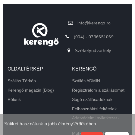
info@kerengo.ro
(004) - 0736651069
Székelyudvarhely
OLDALTÉRKÉP
KERENGŐ
Szállás Térkép
Szállás ADMIN
Kerengő magazin (Blog)
Regisztrálom a szállásomat
Rólunk
Súgó szállásadóknak
Felhasználási feltételek
Adatvédelmi nyilatkozat -
Sütiket használunk a jobb élmény érdekében.
GDPR
Működési szabályzat