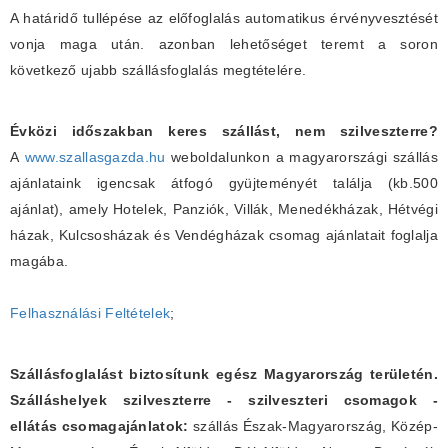
A határidő tullépése az előfoglalás automatikus érvényvesztését
vonja maga után. azonban lehetőséget teremt a soron
következő ujabb szállásfoglalás megtételére.
Évközi időszakban keres szállást, nem szilveszterre?
A
www.szallasgazda.hu
weboldalunkon a magyarországi szállás
ajánlataink igencsak átfogó gyüjteményét találja (kb.500
ajánlat), amely Hotelek, Panziók, Villák, Menedékházak, Hétvégi
házak, Kulcsosházak és Vendégházak csomag ajánlatait foglalja
magába.
Felhasználási Feltételek
;
Szállásfoglalást biztosítunk egész Magyarország területén.
Szálláshelyek szilveszterre - szilveszteri csomagok -
ellátás csomagajánlatok:
szállás Észak-Magyarország, Közép-