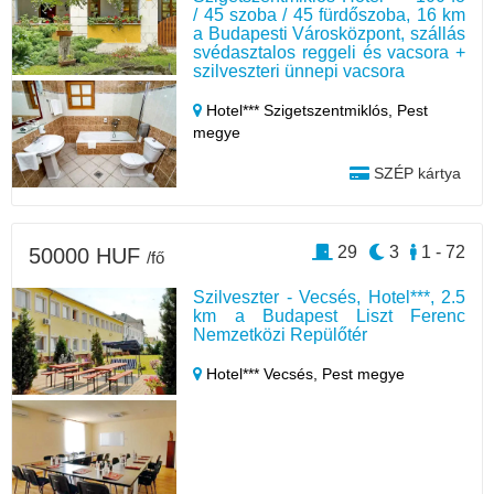
/ 45 szoba / 45 fürdőszoba, 16 km
a Budapesti Városközpont, szállás
svédasztalos reggeli és vacsora +
szilveszteri ünnepi vacsora
Hotel*** Szigetszentmiklós,
Pest
megye
SZÉP kártya
29
3
1 - 72
50000 HUF
/fő
Szilveszter - Vecsés, Hotel***, 2.5
km a Budapest Liszt Ferenc
Nemzetközi Repülőtér
Hotel*** Vecsés,
Pest megye