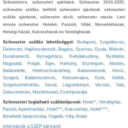
Szilveszterre. szilveszteri ajánlatok, Szilveszter 2024-2025,
szilveszter szállás, belföldi szilveszteri ajánlatok, szilveszteri
szállás ajánlatok, szilveszter akció, szilveszter utazás. Last
minute szilveszter, Hotelek, Panziók, Villák, Menedékházak,
Hétvégi házak, Kulcsosházak és Vendégházak
Szilveszter szállás lehetőséggel:
Budapest
,
Szigetbecse
,
Debrecen
,
Hajdúszoboszló
,
Bogács
,
Szarvas
,
Gyula
,
Miskolc
,
Dunaharaszti
,
Nyíregyháza
,
Kehidakustány
,
Nyírbátor
,
Nagyatád
,
Polgár
,
Eger
,
Harkány
,
Esztergom
,
Alsóörs
,
Balatonlelle
,
Hódmezővásárhely
,
Balatonalmádi
,
Hévíz
,
Szeged
,
Balatonszemes
,
Kiskunmajsa
,
Győr
,
Siófok
,
Szigetszentmiklós
,
Sarud
,
Legyesbénye
,
Vecsés
,
Tata
,
Zalaszentiván
,
Mezőkövesd
,
Cserépváralja
Szilveszteri foglalható szállástípusok:
Hotel**
,
Vendégház
,
Panzió
,
Apartmanház
,
Hotel***
,
Kulcsosház
,
Hotel****
,
Bérelhető lakás/szoba
,
Fogadó
,
Villa
,
Motel
Információk a SZÉP kártyáról