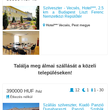
Szilveszter - Vecsés, Hotel***, 2.5
km a Budapest Liszt Ferenc
Nemzetközi Repülőtér
Hotel*** Vecsés,
Pest megye
Találja meg álmai szállását a közeli
településeken!
12
1
1 - 30
390000 HUF
/ház
Étkezés nélkül
Szállás szilveszter, Kiadó Panzió
Dunaharaszti Panzió, Szobák