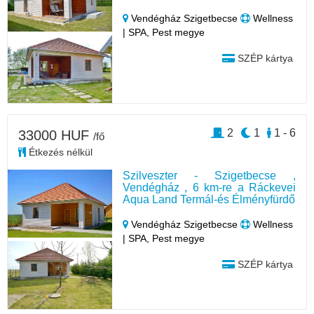
Vendégház Szigetbecse
Wellness
| SPA, Pest megye
SZÉP kártya
2
1
1 - 6
33000 HUF
/fő
Étkezés nélkül
Szilveszter - Szigetbecse ,
Vendégház , 6 km-re a Ráckevei
Aqua Land Termál-és Élményfürdő
Vendégház Szigetbecse
Wellness
| SPA, Pest megye
SZÉP kártya