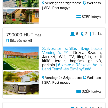
Vendégház Szigetbecse
Wellness
| SPA, Pest megye
SZÉP kártya
6
2
1 - 14
790000 HUF
/ház
Étkezés nélkül
Szilveszter szállás Szigetbecse
Vendégház *** |
Dézsa, Szauna,
Jacuzzi, Wifi, TV, filegória, kerti
kiülő, terasz, bogrács, grillező,
parkoló
| 6 km-re a Ráckevei Aqua
Land Termál-és Élményfürdő
Vendégház Szigetbecse
Wellness
| SPA, Pest megye
SZÉP kártya