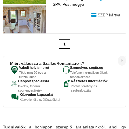
| SPA, Pest megye
SZÉP kártya
1
Miért válassza a SzallasRomania.ro-t?
Valódi helyismeret
Személyes segítség
Több mint 20 éve a
Telefonon, e-mailben állunk
turizmusban
rendelkezésre
Csoportspecialista
Részletes információk
Iskolák, táborok,
Pontos férőhely és
sportegyesületek
szobaelosztás
Közvetlen kapcsolat
Közvetlenül a szállásadókkal
Tudnivalók
a honlapon szereplő árajánlatainkról, ahol igy