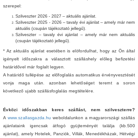
szerepel:
Szilveszter 2026 - 2027 – aktuális ajánlat.
Szilveszter 2025 - 2026 – tavaly évi ajánlat – amely már nem
aktuális (csupán tájékoztató jellegű).
Szilveszter – tavaly évi ajánlat – amely már nem aktuális
(csupán tájékoztató jellegű).
* Az aktuális ajánlat esetében is elöfordulhat, hogy az Ön által
igényelt időszakra a választott szálláshely előleg befizetési
határidővel már foglalt legyen.
A határidő tullépése az előfoglalás automatikus érvényvesztését
vonja maga után. azonban lehetőséget teremt a soron
következő ujabb szállásfoglalás megtételére.
Évközi időszakban keres szállást, nem szilveszterre?
A
www.szallasgazda.hu
weboldalunkon a magyarországi szállás
ajánlataink igencsak átfogó gyüjteményét találja (kb.500
ajánlat), amely Hotelek, Panziók, Villák, Menedékházak, Hétvégi