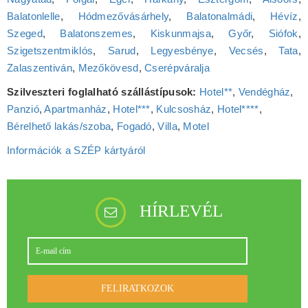
Balatonlelle
,
Hódmezővásárhely
,
Balatonalmádi
,
Hévíz
,
Szeged
,
Balatonszemes
,
Kiskunmajsa
,
Győr
,
Siófok
,
Szigetszentmiklós
,
Sarud
,
Legyesbénye
,
Vecsés
,
Tata
,
Zalaszentiván
,
Mezőkövesd
,
Cserépváralja
Szilveszteri foglalható szállástípusok:
Hotel**
,
Vendégház
,
Panzió
,
Apartmanház
,
Hotel***
,
Kulcsosház
,
Hotel****
,
Bérelhető lakás/szoba
,
Fogadó
,
Villa
,
Motel
Információk a SZÉP kártyáról
HÍRLEVÉL
FELIRATKOZOK