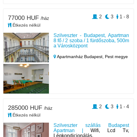
2
3
1 - 8
77000 HUF
/ház
Étkezés nélkül
Szilveszter - Budapest, Apartman
8 fő / 2 szoba / 1 fürdőszoba, 500m
a Városközpont
Apartmanház Budapest,
Pest megye
2
3
1 - 4
285000 HUF
/ház
Étkezés nélkül
Szilveszter szállás Budapest
Apartman |
Wifi, Lcd Tv,
Légkondicionálás,