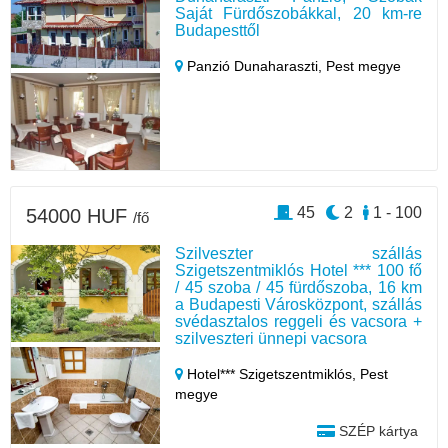
Saját Fürdőszobákkal, 20 km-re
Budapesttől
Panzió Dunaharaszti,
Pest megye
45
2
1 - 100
54000 HUF
/fő
Szilveszter szállás
Szigetszentmiklós Hotel *** 100 fő
/ 45 szoba / 45 fürdőszoba, 16 km
a Budapesti Városközpont, szállás
svédasztalos reggeli és vacsora +
szilveszteri ünnepi vacsora
Hotel*** Szigetszentmiklós,
Pest
megye
SZÉP kártya