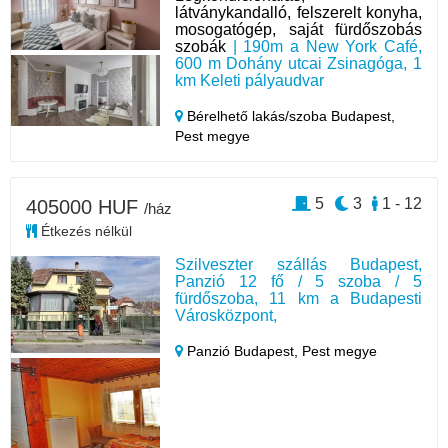
látványkandalló, felszerelt konyha,
mosogatógép, saját fürdőszobás
szobák
| 190m a New York Café,
600 m Dohány utcai Zsinagóga, 1
km Keleti pályaudvar
Bérelhető lakás/szoba Budapest,
Pest megye
5
3
1 - 12
405000 HUF
/ház
Étkezés nélkül
Szilveszter szállás Budapest,
Panzió 12 fő / 5 szoba / 5
fürdőszoba, 11 km a Budapesti
Városközpont,
Panzió Budapest,
Pest megye