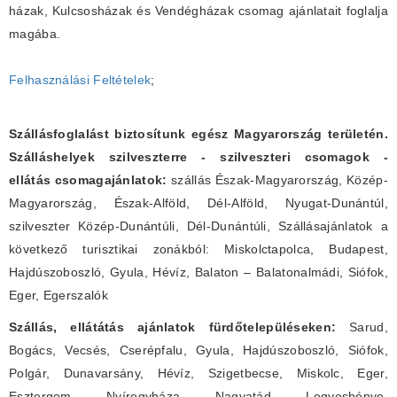
házak, Kulcsosházak és Vendégházak csomag ajánlatait foglalja
magába.
Felhasználási Feltételek
;
Szállásfoglalást biztosítunk egész Magyarország területén.
Szálláshelyek szilveszterre - szilveszteri csomagok -
ellátás csomagajánlatok:
szállás Észak-Magyarország, Közép-
Magyarország, Észak-Alföld, Dél-Alföld, Nyugat-Dunántúl,
szilveszter Közép-Dunántúli, Dél-Dunántúli, Szállásajánlatok a
következő turisztikai zonákból: Miskolctapolca, Budapest,
Hajdúszoboszló, Gyula, Hévíz, Balaton – Balatonalmádi, Siófok,
Eger, Egerszalók
Szállás, ellátátás ajánlatok fürdőtelepüléseken:
Sarud,
Bogács, Vecsés, Cserépfalu, Gyula, Hajdúszoboszló, Siófok,
Polgár, Dunavarsány, Hévíz, Szigetbecse, Miskolc, Eger,
Esztergom, Nyíregyháza, Nagyatád, Legyesbénye,