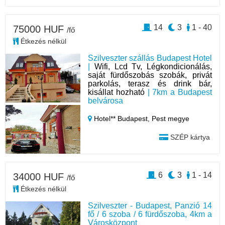
14
3
1 - 40
75000 HUF
/fő
Étkezés nélkül
Szilveszter szállás Budapest Hotel
|
Wifi, Lcd Tv, Légkondicionálás,
saját fürdőszobás szobák, privát
parkolás, terasz és drink bár,
kisállat hozható
| 7km a Budapest
belvárosa
Hotel** Budapest,
Pest megye
SZÉP kártya
6
3
1 - 14
34000 HUF
/fő
Étkezés nélkül
Szilveszter - Budapest, Panzió 14
fő / 6 szoba / 6 fürdőszoba, 4km a
Városközpont