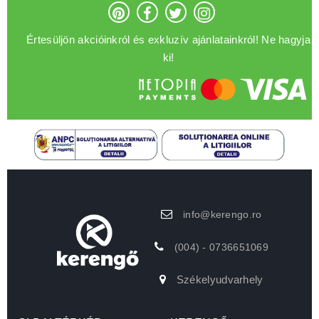
Értesüljön akcióinkról és exkluzív ajánlatainkról! Ne hagyja
ki!
info@kerengo.ro
(004) - 0736651069
Székelyudvarhely