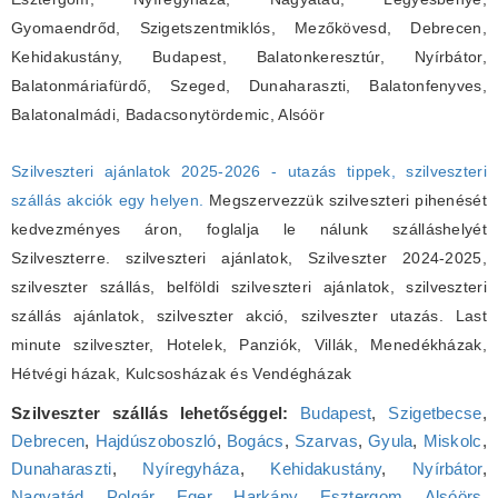
Gyomaendrőd, Szigetszentmiklós, Mezőkövesd, Debrecen,
Kehidakustány, Budapest, Balatonkeresztúr, Nyírbátor,
Balatonmáriafürdő, Szeged, Dunaharaszti, Balatonfenyves,
Balatonalmádi, Badacsonytördemic, Alsóör
Szilveszteri ajánlatok 2025-2026 - utazás tippek, szilveszteri
szállás akciók egy helyen.
Megszervezzük szilveszteri pihenését
kedvezményes áron, foglalja le nálunk szálláshelyét
Szilveszterre. szilveszteri ajánlatok, Szilveszter 2024-2025,
szilveszter szállás, belföldi szilveszteri ajánlatok, szilveszteri
szállás ajánlatok, szilveszter akció, szilveszter utazás. Last
minute szilveszter, Hotelek, Panziók, Villák, Menedékházak,
Hétvégi házak, Kulcsosházak és Vendégházak
Szilveszter szállás lehetőséggel:
Budapest
,
Szigetbecse
,
Debrecen
,
Hajdúszoboszló
,
Bogács
,
Szarvas
,
Gyula
,
Miskolc
,
Dunaharaszti
,
Nyíregyháza
,
Kehidakustány
,
Nyírbátor
,
Nagyatád
,
Polgár
,
Eger
,
Harkány
,
Esztergom
,
Alsóörs
,