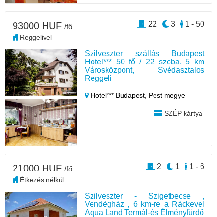
22
3
1 - 50
93000 HUF
/fő
Reggelivel
Szilveszter szállás Budapest
Hotel*** 50 fő / 22 szoba, 5 km
Városközpont, Svédasztalos
Reggeli
Hotel*** Budapest,
Pest megye
SZÉP kártya
2
1
1 - 6
21000 HUF
/fő
Étkezés nélkül
Szilveszter - Szigetbecse ,
Vendégház , 6 km-re a Ráckevei
Aqua Land Termál-és Élményfürdő