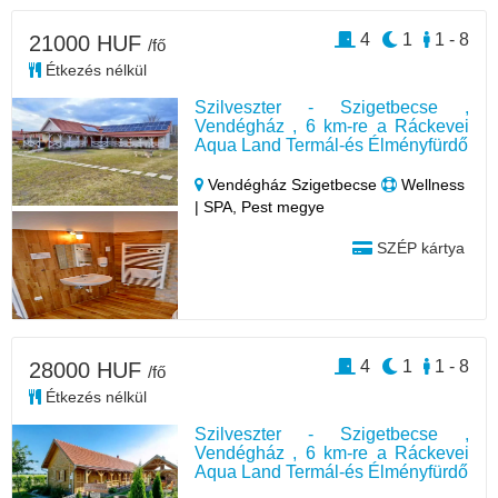
4
1
1 - 8
21000 HUF
/fő
Étkezés nélkül
Szilveszter - Szigetbecse ,
Vendégház , 6 km-re a Ráckevei
Aqua Land Termál-és Élményfürdő
Vendégház Szigetbecse
Wellness
| SPA, Pest megye
SZÉP kártya
4
1
1 - 8
28000 HUF
/fő
Étkezés nélkül
Szilveszter - Szigetbecse ,
Vendégház , 6 km-re a Ráckevei
Aqua Land Termál-és Élményfürdő