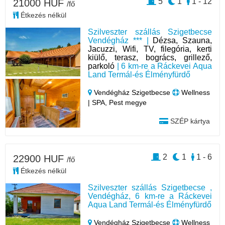
5
1
1 - 12
21000 HUF
/fő
Étkezés nélkül
Szilveszter szállás Szigetbecse
Vendégház *** |
Dézsa, Szauna,
Jacuzzi, Wifi, TV, filegória, kerti
kiülő, terasz, bogrács, grillező,
parkoló
| 6 km-re a Ráckevei Aqua
Land Termál-és Élményfürdő
Vendégház Szigetbecse
Wellness
| SPA, Pest megye
SZÉP kártya
2
1
1 - 6
22900 HUF
/fő
Étkezés nélkül
Szilveszter szállás Szigetbecse ,
Vendégház, 6 km-re a Ráckevei
Aqua Land Termál-és Élményfürdő
Vendégház Szigetbecse
Wellness