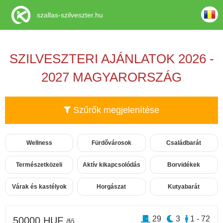
szallas-szilveszter.hu
SZILVESZTERI AJÁNLATOK 2026 -
2027 MAGYARORSZÁG
Szűrők megjelenítése
Wellness
Fürdővárosok
Családbarát
Természetközeli
Aktív kikapcsolódás
Borvidékek
Várak és kastélyok
Horgászat
Kutyabarát
29
3
1 - 72
50000 HUF
/fő