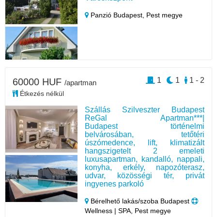
Panzió Budapest,
Pest megye
1
1
1 - 2
60000 HUF
/apartman
Étkezés nélkül
Szállás Szilveszter Budapest
ReGal Apartman***|
Budapest történelmi
belvárosában, tetőtéri
úszómedence, lift, klimatizált
hangszigetelt 2 emeleti
luxusapartman, kandalló, nappali,
konyha, erkély, napozóterasz,
udvar, közösségi tér, privát
ingyenes parkoló
Bérelhető lakás/szoba Budapest
Wellness | SPA, Pest megye