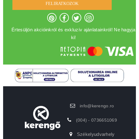
FELIRATKOZOK
Értesüljön akcióinkról és exkluzív ajánlatainkról! Ne hagyja
ki!
info@kerengo.ro
(004) - 0736651069
Székelyudvarhely