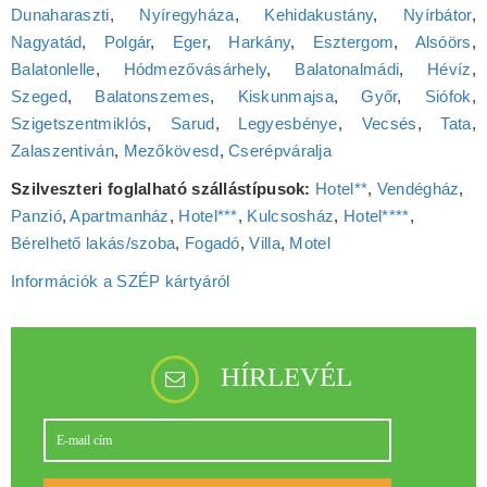
Dunaharaszti
,
Nyíregyháza
,
Kehidakustány
,
Nyírbátor
,
Nagyatád
,
Polgár
,
Eger
,
Harkány
,
Esztergom
,
Alsóörs
,
Balatonlelle
,
Hódmezővásárhely
,
Balatonalmádi
,
Hévíz
,
Szeged
,
Balatonszemes
,
Kiskunmajsa
,
Győr
,
Siófok
,
Szigetszentmiklós
,
Sarud
,
Legyesbénye
,
Vecsés
,
Tata
,
Zalaszentiván
,
Mezőkövesd
,
Cserépváralja
Szilveszteri foglalható szállástípusok:
Hotel**
,
Vendégház
,
Panzió
,
Apartmanház
,
Hotel***
,
Kulcsosház
,
Hotel****
,
Bérelhető lakás/szoba
,
Fogadó
,
Villa
,
Motel
Információk a SZÉP kártyáról
HÍRLEVÉL