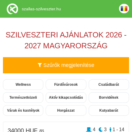
szallas-szilveszter.hu
SZILVESZTERI AJÁNLATOK 2026 -
2027 MAGYARORSZÁG
Szűrők megjelenítése
Wellness
Fürdővárosok
Családbarát
Természetközeli
Aktív kikapcsolódás
Borvidékek
Várak és kastélyok
Horgászat
Kutyabarát
4
3
1 - 14
34000 HUF
/fő