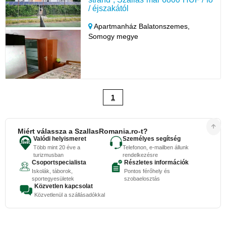
/ éjszakától
Apartmanház Balatonszemes,
Somogy megye
1
Miért válassza a SzallasRomania.ro-t?
Valódi helyismeret
Személyes segítség
Több mint 20 éve a
Telefonon, e-mailben állunk
turizmusban
rendelkezésre
Csoportspecialista
Részletes információk
Iskolák, táborok,
Pontos férőhely és
sportegyesületek
szobaelosztás
Közvetlen kapcsolat
Közvetlenül a szállásadókkal