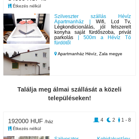
Étkezés nélkül
Szilveszter szállás Hévíz
Apartmanház |
Wifi, Lcd Tv,
Légkondicionálás, jól felszerelt
konyha saját fürdőszoba, privát
parkolás
| 500m a Hévíz Tó
fürdötől
Apartmanház Hévíz,
Zala megye
Találja meg álmai szállását a közeli
településeken!
4
2
1 - 8
192000 HUF
/ház
Étkezés nélkül
Szilveszter - Kehidakustány,