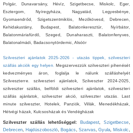
Polgár, Dunavarsány, Hévíz, Szigetbecse, Miskolc, Eger,
Esztergom, Nyíregyháza, Nagyatád, Legyesbénye,
Gyomaendrőd, Szigetszentmiklós, Mezőkövesd, Debrecen,
Kehidakustány, Budapest, Balatonkeresztúr, Nyírbátor,
Balatonmáriafürdő, Szeged, Dunaharaszti, Balatonfenyves,
Balatonalmádi, Badacsonytördemic, Alsóör
Szilveszteri ajánlatok 2025-2026 - utazás tippek, szilveszteri
szállás akciók egy helyen.
Megszervezzük szilveszteri pihenését
kedvezményes áron, foglalja le nálunk szálláshelyét
Szilveszterre. szilveszteri ajánlatok, Szilveszter 2024-2025,
szilveszter szállás, belföldi szilveszteri ajánlatok, szilveszteri
szállás ajánlatok, szilveszter akció, szilveszter utazás. Last
minute szilveszter, Hotelek, Panziók, Villák, Menedékházak,
Hétvégi házak, Kulcsosházak és Vendégházak
Szilveszter szállás lehetőséggel:
Budapest
,
Szigetbecse
,
Debrecen
,
Hajdúszoboszló
,
Bogács
,
Szarvas
,
Gyula
,
Miskolc
,