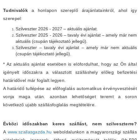
Tudnivalók
a honlapon szereplő árajánlatainkról, ahol igy
szerepel:
Szilveszter 2026 - 2027 – aktuális ajánlat.
Szilveszter 2025 - 2026 – tavaly évi ajánlat – amely már nem
aktuális (csupán tájékoztató jellegű).
Szilveszter – tavaly évi ajánlat – amely már nem aktuális
(csupán tájékoztató jellegű).
* Az aktuális ajánlat esetében is elöfordulhat, hogy az Ön által
igényelt időszakra a választott szálláshely előleg befizetési
határidővel már foglalt legyen.
A határidő tullépése az előfoglalás automatikus érvényvesztését
vonja maga után. azonban lehetőséget teremt a soron
következő ujabb szállásfoglalás megtételére.
Évközi időszakban keres szállást, nem szilveszterre?
A
www.szallasgazda.hu
weboldalunkon a magyarországi szállás