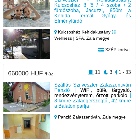
Kulcsosház 8 fő / 4 szoba / 2
fürdőszoba, Jacuzzi, 950m a
Kehida Termál Gyógy- és
Élményfürdő
Kulcsosház Kehidakustány
Wellness | SPA, Zala megye
SZÉP kártya
11
3
1 - 33
660000 HUF
/ház
Szállás Szilveszter Zalaszentiván
Panzió |
WiFi, büfé, tárgyaló,
rendezvényterem, őrzött parkoló
|
8 km-re Zalaegerszegtől, 42 km-re
a Balaton partja
Panzió Zalaszentiván,
Zala megye