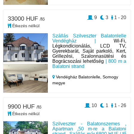
9
3
1 - 20
33000 HUF
/fő
Étkezés nélkül
Szállás Szilveszter Balatonlelle
Vendégház |
Wi-Fi,
Légkondícionálás, LCD TV,
Gyerekbarát, Saját parkoló, Kert,
Grillezési, Szalonnasütési és
Bográcsozási lehetőség
| 800 m a
Balatoni strand
Vendégház Balatonlelle,
Somogy
megye
10
1
1 - 26
9900 HUF
/fő
Étkezés nélkül
Szilveszter - Balatonszemes ,
Apartman ,50 m-re a Balatoni
strand , Szállás már 6800 HUF / fő