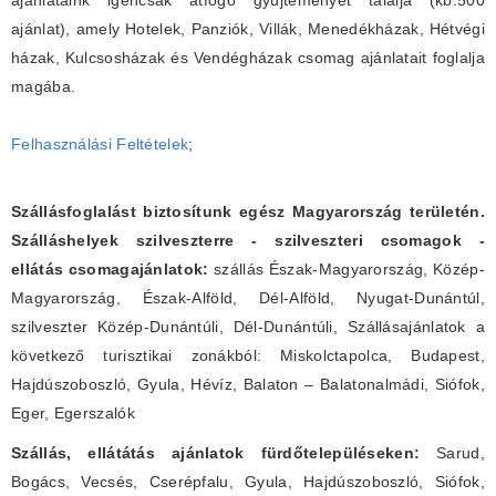
ajánlataink igencsak átfogó gyüjteményét találja (kb.500
ajánlat), amely Hotelek, Panziók, Villák, Menedékházak, Hétvégi
házak, Kulcsosházak és Vendégházak csomag ajánlatait foglalja
magába.
Felhasználási Feltételek
;
Szállásfoglalást biztosítunk egész Magyarország területén.
Szálláshelyek szilveszterre - szilveszteri csomagok -
ellátás csomagajánlatok:
szállás Észak-Magyarország, Közép-
Magyarország, Észak-Alföld, Dél-Alföld, Nyugat-Dunántúl,
szilveszter Közép-Dunántúli, Dél-Dunántúli, Szállásajánlatok a
következő turisztikai zonákból: Miskolctapolca, Budapest,
Hajdúszoboszló, Gyula, Hévíz, Balaton – Balatonalmádi, Siófok,
Eger, Egerszalók
Szállás, ellátátás ajánlatok fürdőtelepüléseken:
Sarud,
Bogács, Vecsés, Cserépfalu, Gyula, Hajdúszoboszló, Siófok,