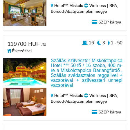
Hotel*** Miskolc
Wellness | SPA,
Borsod-Abaúj-Zemplén megye
SZÉP kártya
16
3
1 - 50
119700 HUF
/fő
Étkezéssel
Szállás szilveszter Miskolctapolca
Hotel *** 50 fő / 16 szoba, 400 m-
re a Miskolctapolca Barlangfürdő ,
Szállás svédasztalos reggelivel +
vacsorával + szilveszteri ünnepi
vacsorával
Hotel*** Miskolc
Wellness | SPA,
Borsod-Abaúj-Zemplén megye
SZÉP kártya