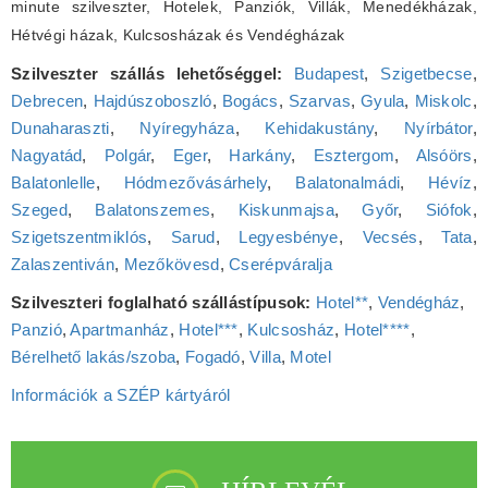
minute szilveszter, Hotelek, Panziók, Villák, Menedékházak,
Hétvégi házak, Kulcsosházak és Vendégházak
Szilveszter szállás lehetőséggel:
Budapest
,
Szigetbecse
,
Debrecen
,
Hajdúszoboszló
,
Bogács
,
Szarvas
,
Gyula
,
Miskolc
,
Dunaharaszti
,
Nyíregyháza
,
Kehidakustány
,
Nyírbátor
,
Nagyatád
,
Polgár
,
Eger
,
Harkány
,
Esztergom
,
Alsóörs
,
Balatonlelle
,
Hódmezővásárhely
,
Balatonalmádi
,
Hévíz
,
Szeged
,
Balatonszemes
,
Kiskunmajsa
,
Győr
,
Siófok
,
Szigetszentmiklós
,
Sarud
,
Legyesbénye
,
Vecsés
,
Tata
,
Zalaszentiván
,
Mezőkövesd
,
Cserépváralja
Szilveszteri foglalható szállástípusok:
Hotel**
,
Vendégház
,
Panzió
,
Apartmanház
,
Hotel***
,
Kulcsosház
,
Hotel****
,
Bérelhető lakás/szoba
,
Fogadó
,
Villa
,
Motel
Információk a SZÉP kártyáról