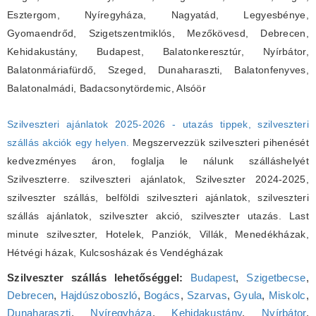
Esztergom, Nyíregyháza, Nagyatád, Legyesbénye,
Gyomaendrőd, Szigetszentmiklós, Mezőkövesd, Debrecen,
Kehidakustány, Budapest, Balatonkeresztúr, Nyírbátor,
Balatonmáriafürdő, Szeged, Dunaharaszti, Balatonfenyves,
Balatonalmádi, Badacsonytördemic, Alsóör
Szilveszteri ajánlatok 2025-2026 - utazás tippek, szilveszteri
szállás akciók egy helyen.
Megszervezzük szilveszteri pihenését
kedvezményes áron, foglalja le nálunk szálláshelyét
Szilveszterre. szilveszteri ajánlatok, Szilveszter 2024-2025,
szilveszter szállás, belföldi szilveszteri ajánlatok, szilveszteri
szállás ajánlatok, szilveszter akció, szilveszter utazás. Last
minute szilveszter, Hotelek, Panziók, Villák, Menedékházak,
Hétvégi házak, Kulcsosházak és Vendégházak
Szilveszter szállás lehetőséggel:
Budapest
,
Szigetbecse
,
Debrecen
,
Hajdúszoboszló
,
Bogács
,
Szarvas
,
Gyula
,
Miskolc
,
Dunaharaszti
,
Nyíregyháza
,
Kehidakustány
,
Nyírbátor
,