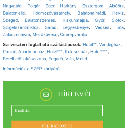
Nagyatád
,
Polgár
,
Eger
,
Harkány
,
Esztergom
,
Alsóörs
,
Balatonlelle
,
Hódmezővásárhely
,
Balatonalmádi
,
Hévíz
,
Szeged
,
Balatonszemes
,
Kiskunmajsa
,
Győr
,
Siófok
,
Szigetszentmiklós
,
Sarud
,
Legyesbénye
,
Vecsés
,
Tata
,
Zalaszentiván
,
Mezőkövesd
,
Cserépváralja
Szilveszteri foglalható szállástípusok:
Hotel**
,
Vendégház
,
Panzió
,
Apartmanház
,
Hotel***
,
Kulcsosház
,
Hotel****
,
Bérelhető lakás/szoba
,
Fogadó
,
Villa
,
Motel
Információk a SZÉP kártyáról
HÍRLEVÉL
FELIRATKOZOK