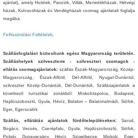
ajánlat), amely Hotelek, Panziók, Villák, Menedékházak, Hétvégi
házak, Kulcsosházak és Vendégházak csomag ajánlatait foglalja
magába.
Felhasználási Feltételek
;
Szállásfoglalást biztosítunk egész Magyarország területén.
Szálláshelyek szilveszterre - szilveszteri csomagok -
ellátás csomagajánlatok:
szállás Észak-Magyarország, Közép-
Magyarország, Észak-Alföld, Dél-Alföld, Nyugat-Dunántúl,
szilveszter Közép-Dunántúli, Dél-Dunántúli, Szállásajánlatok a
következő turisztikai zonákból: Miskolctapolca, Budapest,
Hajdúszoboszló, Gyula, Hévíz, Balaton – Balatonalmádi, Siófok,
Eger, Egerszalók
Szállás, ellátátás ajánlatok fürdőtelepüléseken:
Sarud,
Bogács, Vecsés, Cserépfalu, Gyula, Hajdúszoboszló, Siófok,
Polgár, Dunavarsány, Hévíz, Szigetbecse, Miskolc, Eger,