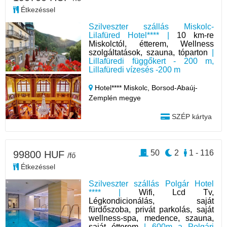
Étkezéssel
Szilveszter szállás Miskolc-
Lilafüred Hotel**** |
10 km-re
Miskolctól, étterem, Wellness
szolgáltatások, szauna, tóparton
|
Lillafüredi függőkert - 200 m,
Lillafüredi vízesés -200 m
Hotel**** Miskolc,
Borsod-Abaúj-
Zemplén megye
SZÉP kártya
50
2
1 - 116
99800 HUF
/fő
Étkezéssel
Szilveszter szállás Polgár Hotel
**** |
Wifi, Lcd Tv,
Légkondicionálás, saját
fürdőszoba, privát parkolás, saját
wellness-spa, medence, szauna,
saját étterem
| 600m a Polgári