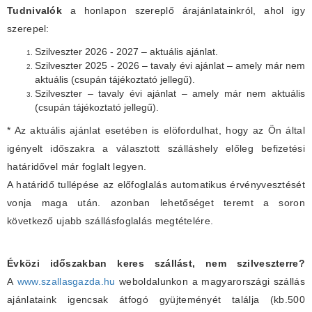
Tudnivalók
a honlapon szereplő árajánlatainkról, ahol igy
szerepel:
Szilveszter 2026 - 2027 – aktuális ajánlat.
Szilveszter 2025 - 2026 – tavaly évi ajánlat – amely már nem
aktuális (csupán tájékoztató jellegű).
Szilveszter – tavaly évi ajánlat – amely már nem aktuális
(csupán tájékoztató jellegű).
* Az aktuális ajánlat esetében is elöfordulhat, hogy az Ön által
igényelt időszakra a választott szálláshely előleg befizetési
határidővel már foglalt legyen.
A határidő tullépése az előfoglalás automatikus érvényvesztését
vonja maga után. azonban lehetőséget teremt a soron
következő ujabb szállásfoglalás megtételére.
Évközi időszakban keres szállást, nem szilveszterre?
A
www.szallasgazda.hu
weboldalunkon a magyarországi szállás
ajánlataink igencsak átfogó gyüjteményét találja (kb.500