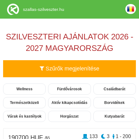
szallas-szilveszter.hu
SZILVESZTERI AJÁNLATOK 2026 -
2027 MAGYARORSZÁG
Szűrők megjelenítése
Wellness
Fürdővárosok
Családbarát
Természetközeli
Aktív kikapcsolódás
Borvidékek
Várak és kastélyok
Horgászat
Kutyabarát
133
3
1 - 200
190700 HUF
/fő