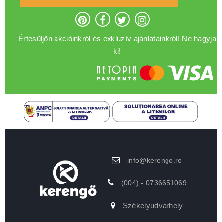
Értesüljön akcióinkról és exkluzív ajánlatainkról! Ne hagyja
ki!
info@kerengo.ro
(004) - 0736651069
Székelyudvarhely