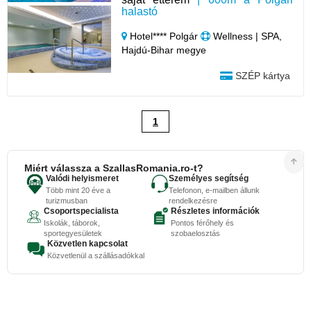
halastó
Hotel**** Polgár
Wellness | SPA,
Hajdú-Bihar megye
SZÉP kártya
1
Miért válassza a SzallasRomania.ro-t?
Valódi helyismeret
Személyes segítség
Több mint 20 éve a
Telefonon, e-mailben állunk
turizmusban
rendelkezésre
Csoportspecialista
Részletes információk
Iskolák, táborok,
Pontos férőhely és
sportegyesületek
szobaelosztás
Közvetlen kapcsolat
Közvetlenül a szállásadókkal