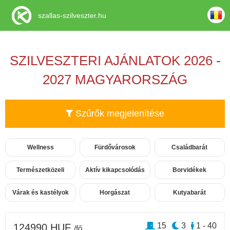
szallas-szilveszter.hu
SZILVESZTERI AJÁNLATOK 2026 -
2027 MAGYARORSZÁG
Szűrők megjelenítése
Wellness
Fürdővárosok
Családbarát
Természetközeli
Aktív kikapcsolódás
Borvidékek
Várak és kastélyok
Horgászat
Kutyabarát
15
3
1 - 40
124990 HUF
/fő