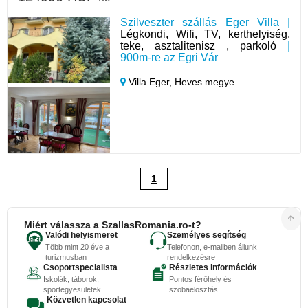
Szilveszter szállás Eger Villa |
Légkondi, Wifi, TV, kerthelyiség,
teke, asztalitenisz , parkoló
|
900m-re az Egri Vár
Villa Eger,
Heves megye
1
Miért válassza a SzallasRomania.ro-t?
Valódi helyismeret
Személyes segítség
Több mint 20 éve a
Telefonon, e-mailben állunk
turizmusban
rendelkezésre
Csoportspecialista
Részletes információk
Iskolák, táborok,
Pontos férőhely és
sportegyesületek
szobaelosztás
Közvetlen kapcsolat