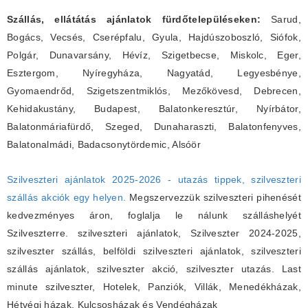
Szállás, ellátátás ajánlatok fürdőtelepüléseken:
Sarud,
Bogács, Vecsés, Cserépfalu, Gyula, Hajdúszoboszló, Siófok,
Polgár, Dunavarsány, Hévíz, Szigetbecse, Miskolc, Eger,
Esztergom, Nyíregyháza, Nagyatád, Legyesbénye,
Gyomaendrőd, Szigetszentmiklós, Mezőkövesd, Debrecen,
Kehidakustány, Budapest, Balatonkeresztúr, Nyírbátor,
Balatonmáriafürdő, Szeged, Dunaharaszti, Balatonfenyves,
Balatonalmádi, Badacsonytördemic, Alsóör
Szilveszteri ajánlatok 2025-2026 - utazás tippek, szilveszteri
szállás akciók egy helyen.
Megszervezzük szilveszteri pihenését
kedvezményes áron, foglalja le nálunk szálláshelyét
Szilveszterre. szilveszteri ajánlatok, Szilveszter 2024-2025,
szilveszter szállás, belföldi szilveszteri ajánlatok, szilveszteri
szállás ajánlatok, szilveszter akció, szilveszter utazás. Last
minute szilveszter, Hotelek, Panziók, Villák, Menedékházak,
Hétvégi házak, Kulcsosházak és Vendégházak