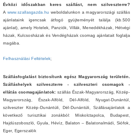
Évközi időszakban keres szállást, nem szilveszterre?
A
www.szallasgazda.hu
weboldalunkon a magyarországi szállás
ajánlataink igencsak átfogó gyüjteményét találja (kb.500
ajánlat), amely Hotelek, Panziók, Villák, Menedékházak, Hétvégi
házak, Kulcsosházak és Vendégházak csomag ajánlatait foglalja
magába.
Felhasználási Feltételek
;
Szállásfoglalást biztosítunk egész Magyarország területén.
Szálláshelyek szilveszterre - szilveszteri csomagok -
ellátás csomagajánlatok:
szállás Észak-Magyarország, Közép-
Magyarország, Észak-Alföld, Dél-Alföld, Nyugat-Dunántúl,
szilveszter Közép-Dunántúli, Dél-Dunántúli, Szállásajánlatok a
következő turisztikai zonákból: Miskolctapolca, Budapest,
Hajdúszoboszló, Gyula, Hévíz, Balaton – Balatonalmádi, Siófok,
Eger, Egerszalók