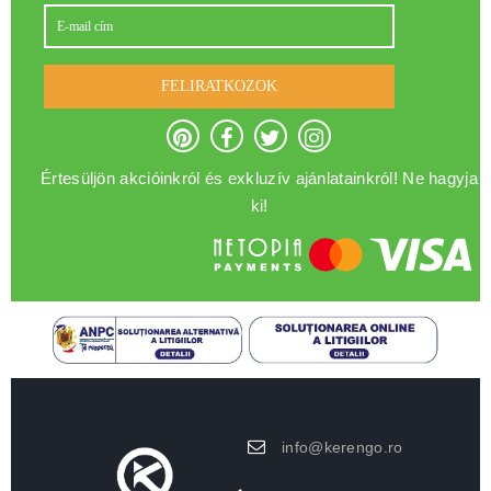
FELIRATKOZOK
Értesüljön akcióinkról és exkluzív ajánlatainkról! Ne hagyja
ki!
info@kerengo.ro