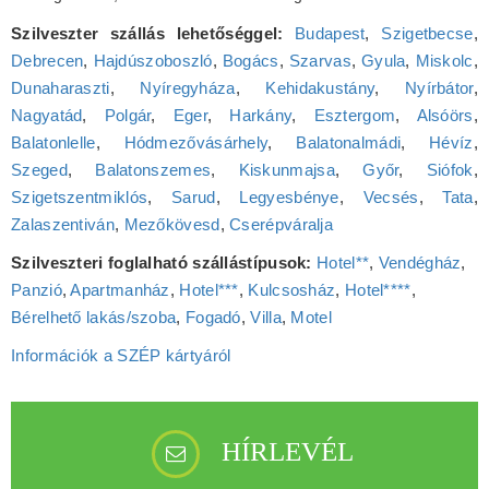
Szilveszter szállás lehetőséggel:
Budapest
,
Szigetbecse
,
Debrecen
,
Hajdúszoboszló
,
Bogács
,
Szarvas
,
Gyula
,
Miskolc
,
Dunaharaszti
,
Nyíregyháza
,
Kehidakustány
,
Nyírbátor
,
Nagyatád
,
Polgár
,
Eger
,
Harkány
,
Esztergom
,
Alsóörs
,
Balatonlelle
,
Hódmezővásárhely
,
Balatonalmádi
,
Hévíz
,
Szeged
,
Balatonszemes
,
Kiskunmajsa
,
Győr
,
Siófok
,
Szigetszentmiklós
,
Sarud
,
Legyesbénye
,
Vecsés
,
Tata
,
Zalaszentiván
,
Mezőkövesd
,
Cserépváralja
Szilveszteri foglalható szállástípusok:
Hotel**
,
Vendégház
,
Panzió
,
Apartmanház
,
Hotel***
,
Kulcsosház
,
Hotel****
,
Bérelhető lakás/szoba
,
Fogadó
,
Villa
,
Motel
Információk a SZÉP kártyáról
HÍRLEVÉL