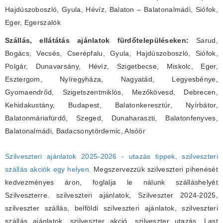
Hajdúszoboszló, Gyula, Hévíz, Balaton – Balatonalmádi, Siófok,
Eger, Egerszalók
Szállás, ellátátás ajánlatok fürdőtelepüléseken:
Sarud,
Bogács, Vecsés, Cserépfalu, Gyula, Hajdúszoboszló, Siófok,
Polgár, Dunavarsány, Hévíz, Szigetbecse, Miskolc, Eger,
Esztergom, Nyíregyháza, Nagyatád, Legyesbénye,
Gyomaendrőd, Szigetszentmiklós, Mezőkövesd, Debrecen,
Kehidakustány, Budapest, Balatonkeresztúr, Nyírbátor,
Balatonmáriafürdő, Szeged, Dunaharaszti, Balatonfenyves,
Balatonalmádi, Badacsonytördemic, Alsóör
Szilveszteri ajánlatok 2025-2026 - utazás tippek, szilveszteri
szállás akciók egy helyen.
Megszervezzük szilveszteri pihenését
kedvezményes áron, foglalja le nálunk szálláshelyét
Szilveszterre. szilveszteri ajánlatok, Szilveszter 2024-2025,
szilveszter szállás, belföldi szilveszteri ajánlatok, szilveszteri
szállás ajánlatok, szilveszter akció, szilveszter utazás. Last