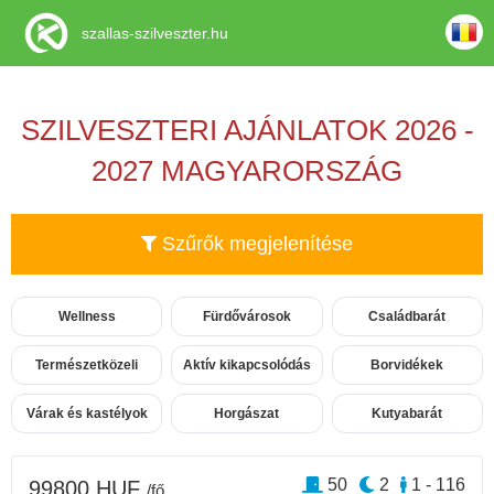
szallas-szilveszter.hu
SZILVESZTERI AJÁNLATOK 2026 -
2027 MAGYARORSZÁG
Szűrők megjelenítése
Wellness
Fürdővárosok
Családbarát
Természetközeli
Aktív kikapcsolódás
Borvidékek
Várak és kastélyok
Horgászat
Kutyabarát
50
2
1 - 116
99800 HUF
/fő