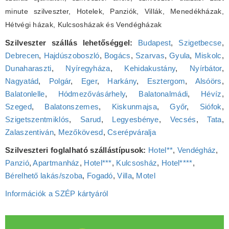
minute szilveszter, Hotelek, Panziók, Villák, Menedékházak,
Hétvégi házak, Kulcsosházak és Vendégházak
Szilveszter szállás lehetőséggel:
Budapest
,
Szigetbecse
,
Debrecen
,
Hajdúszoboszló
,
Bogács
,
Szarvas
,
Gyula
,
Miskolc
,
Dunaharaszti
,
Nyíregyháza
,
Kehidakustány
,
Nyírbátor
,
Nagyatád
,
Polgár
,
Eger
,
Harkány
,
Esztergom
,
Alsóörs
,
Balatonlelle
,
Hódmezővásárhely
,
Balatonalmádi
,
Hévíz
,
Szeged
,
Balatonszemes
,
Kiskunmajsa
,
Győr
,
Siófok
,
Szigetszentmiklós
,
Sarud
,
Legyesbénye
,
Vecsés
,
Tata
,
Zalaszentiván
,
Mezőkövesd
,
Cserépváralja
Szilveszteri foglalható szállástípusok:
Hotel**
,
Vendégház
,
Panzió
,
Apartmanház
,
Hotel***
,
Kulcsosház
,
Hotel****
,
Bérelhető lakás/szoba
,
Fogadó
,
Villa
,
Motel
Információk a SZÉP kártyáról