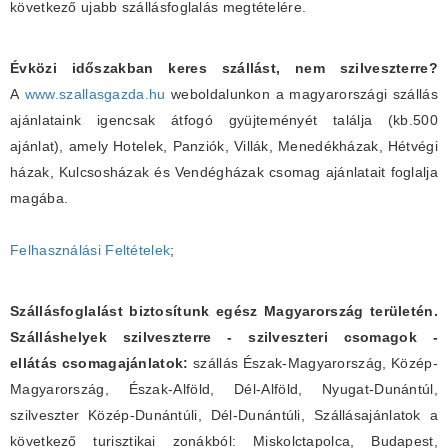
következő ujabb szállásfoglalás megtételére.
Évközi időszakban keres szállást, nem szilveszterre?
A
www.szallasgazda.hu
weboldalunkon a magyarországi szállás
ajánlataink igencsak átfogó gyüjteményét találja (kb.500
ajánlat), amely Hotelek, Panziók, Villák, Menedékházak, Hétvégi
házak, Kulcsosházak és Vendégházak csomag ajánlatait foglalja
magába.
Felhasználási Feltételek
;
Szállásfoglalást biztosítunk egész Magyarország területén.
Szálláshelyek szilveszterre - szilveszteri csomagok -
ellátás csomagajánlatok:
szállás Észak-Magyarország, Közép-
Magyarország, Észak-Alföld, Dél-Alföld, Nyugat-Dunántúl,
szilveszter Közép-Dunántúli, Dél-Dunántúli, Szállásajánlatok a
következő turisztikai zonákból: Miskolctapolca, Budapest,