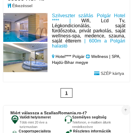
Étkezéssel
Szilveszter szállás Polgár Hotel
**** |
Wifi, Lcd Tv,
Légkondicionálás, saját
fürdőszoba, privát parkolás, saját
wellness-spa, medence, szauna,
saját étterem
| 600m a Polgári
halastó
Hotel**** Polgár
Wellness | SPA,
Hajdú-Bihar megye
SZÉP kártya
1
Miért válassza a SzallasRomania.ro-t?
Valódi helyismeret
Személyes segítség
Több mint 20 éve a
Telefonon, e-mailben állunk
turizmusban
rendelkezésre
Csoportspecialista
Részletes információk