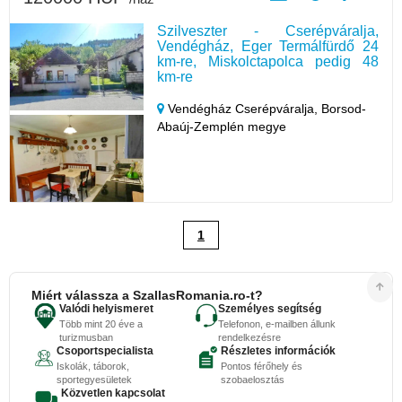
Szilveszter - Cserépváralja,
Vendégház, Eger Termálfürdő 24
km-re, Miskolctapolca pedig 48
km-re
Vendégház Cserépváralja,
Borsod-
Abaúj-Zemplén megye
1
Miért válassza a SzallasRomania.ro-t?
Valódi helyismeret
Személyes segítség
Több mint 20 éve a
Telefonon, e-mailben állunk
turizmusban
rendelkezésre
Csoportspecialista
Részletes információk
Iskolák, táborok,
Pontos férőhely és
sportegyesületek
szobaelosztás
Közvetlen kapcsolat