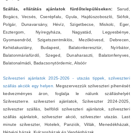
Szállás, ellátátás ajánlatok fürdőtelepüléseken:
Sarud,
Bogács, Vecsés, Cserépfalu, Gyula, Hajdúszoboszló, Siófok,
Polgár, Dunavarsány, Hévíz, Szigetbecse, Miskolc, Eger,
Esztergom, Nyíregyháza, Nagyatád, Legyesbénye,
Gyomaendrőd, Szigetszentmiklós, Mezőkövesd, Debrecen,
Kehidakustány, Budapest, Balatonkeresztúr, Nyírbátor,
Balatonmáriafürdő, Szeged, Dunaharaszti, Balatonfenyves,
Balatonalmádi, Badacsonytördemic, Alsóör
Szilveszteri ajánlatok 2025-2026 - utazás tippek, szilveszteri
szállás akciók egy helyen.
Megszervezzük szilveszteri pihenését
kedvezményes áron, foglalja le nálunk szálláshelyét
Szilveszterre. szilveszteri ajánlatok, Szilveszter 2024-2025,
szilveszter szállás, belföldi szilveszteri ajánlatok, szilveszteri
szállás ajánlatok, szilveszter akció, szilveszter utazás. Last
minute szilveszter, Hotelek, Panziók, Villák, Menedékházak,
Hétvégi házak, Kulcsosházak és Vendégházak