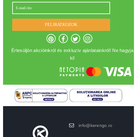
FELIRATKOZOK
Értesüljön akcióinkról és exkluzív ajánlatainkról! Ne hagyja
ki!
info@kerengo.ro