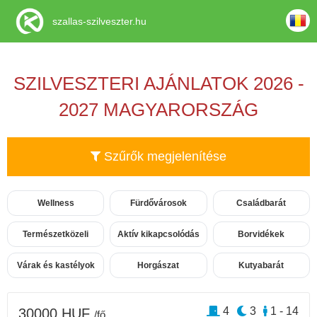
szallas-szilveszter.hu
SZILVESZTERI AJÁNLATOK 2026 -
2027 MAGYARORSZÁG
Szűrők megjelenítése
Wellness
Fürdővárosok
Családbarát
Természetközeli
Aktív kikapcsolódás
Borvidékek
Várak és kastélyok
Horgászat
Kutyabarát
4
3
1 - 14
30000 HUF
/fő