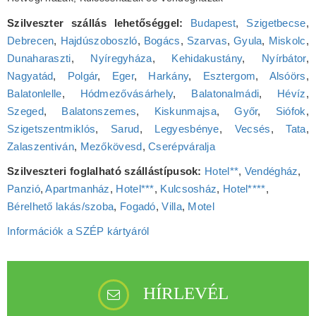
Szilveszter szállás lehetőséggel:
Budapest
,
Szigetbecse
,
Debrecen
,
Hajdúszoboszló
,
Bogács
,
Szarvas
,
Gyula
,
Miskolc
,
Dunaharaszti
,
Nyíregyháza
,
Kehidakustány
,
Nyírbátor
,
Nagyatád
,
Polgár
,
Eger
,
Harkány
,
Esztergom
,
Alsóörs
,
Balatonlelle
,
Hódmezővásárhely
,
Balatonalmádi
,
Hévíz
,
Szeged
,
Balatonszemes
,
Kiskunmajsa
,
Győr
,
Siófok
,
Szigetszentmiklós
,
Sarud
,
Legyesbénye
,
Vecsés
,
Tata
,
Zalaszentiván
,
Mezőkövesd
,
Cserépváralja
Szilveszteri foglalható szállástípusok:
Hotel**
,
Vendégház
,
Panzió
,
Apartmanház
,
Hotel***
,
Kulcsosház
,
Hotel****
,
Bérelhető lakás/szoba
,
Fogadó
,
Villa
,
Motel
Információk a SZÉP kártyáról
HÍRLEVÉL