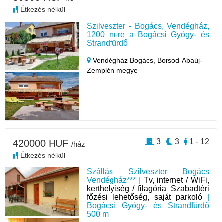
Étkezés nélkül
Szilveszter - Bogács, Vendégház,
1200 m-re a Bogácsi Gyógy- és
Strandfürdő
Vendégház Bogács,
Borsod-Abaúj-
Zemplén megye
3
3
1 - 12
420000 HUF
/ház
Étkezés nélkül
Szállás Szilveszter Bogács
Vendégház*** |
Tv, internet / WiFi,
kerthelyiség / filagória, Szabadtéri
főzési lehetőség, saját parkoló
|
Bogácsi Gyógy- és Strandfürdő
500 m