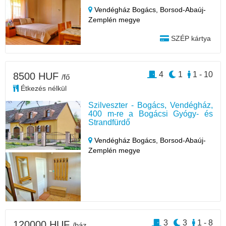
Vendégház Bogács,
Borsod-Abaúj-
Zemplén megye
SZÉP kártya
4
1
1 - 10
8500 HUF
/fő
Étkezés nélkül
Szilveszter - Bogács, Vendégház,
400 m-re a Bogácsi Gyógy- és
Strandfürdő
Vendégház Bogács,
Borsod-Abaúj-
Zemplén megye
3
3
1 - 8
120000 HUF
/ház