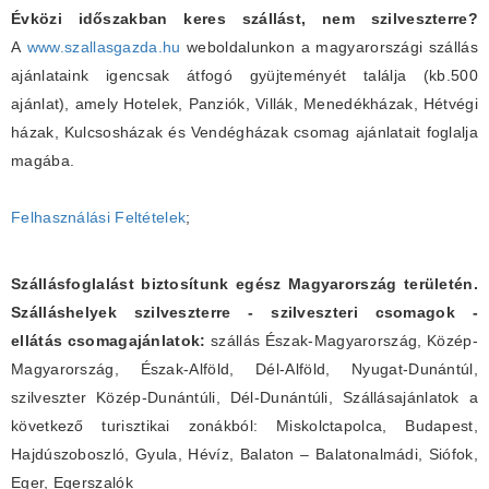
Évközi időszakban keres szállást, nem szilveszterre?
A
www.szallasgazda.hu
weboldalunkon a magyarországi szállás
ajánlataink igencsak átfogó gyüjteményét találja (kb.500
ajánlat), amely Hotelek, Panziók, Villák, Menedékházak, Hétvégi
házak, Kulcsosházak és Vendégházak csomag ajánlatait foglalja
magába.
Felhasználási Feltételek
;
Szállásfoglalást biztosítunk egész Magyarország területén.
Szálláshelyek szilveszterre - szilveszteri csomagok -
ellátás csomagajánlatok:
szállás Észak-Magyarország, Közép-
Magyarország, Észak-Alföld, Dél-Alföld, Nyugat-Dunántúl,
szilveszter Közép-Dunántúli, Dél-Dunántúli, Szállásajánlatok a
következő turisztikai zonákból: Miskolctapolca, Budapest,
Hajdúszoboszló, Gyula, Hévíz, Balaton – Balatonalmádi, Siófok,
Eger, Egerszalók