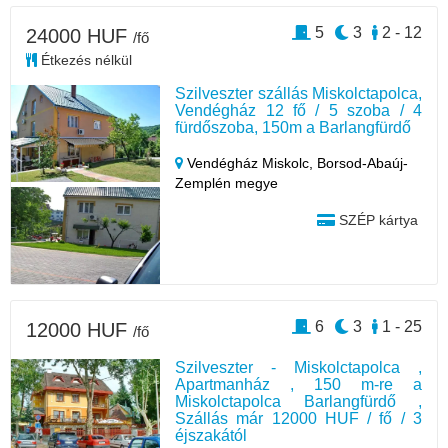
5
3
2 - 12
24000 HUF
/fő
Étkezés nélkül
Szilveszter szállás Miskolctapolca,
Vendégház 12 fő / 5 szoba / 4
fürdőszoba, 150m a Barlangfürdő
Vendégház Miskolc,
Borsod-Abaúj-
Zemplén megye
SZÉP kártya
6
3
1 - 25
12000 HUF
/fő
Szilveszter - Miskolctapolca ,
Apartmanház , 150 m-re a
Miskolctapolca Barlangfürdő ,
Szállás már 12000 HUF / fő / 3
éjszakától