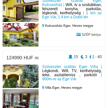
Szilveszter szállás Eger,
Kulcsosház |
Wifi, tv a szobákban,
felszerelt konyha, parkolás,
légkondi, kerthelyiség
| 1 km az
Egri Vár, 1.4 km a Dobó tér
Kulcsosház Eger,
Heves megye
SZÉP kártya
15
3
1 - 40
124990 HUF
/fő
Szilveszter szállás Eger Villa |
Légkondi, Wifi, TV, kerthelyiség,
teke, asztalitenisz , parkoló
|
900m-re az Egri Vár
Villa Eger,
Heves megye