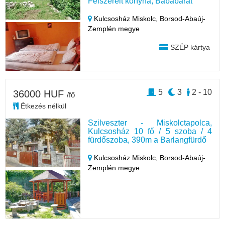
Felszerelt konyha, Bababarát
Kulcsosház Miskolc,
Borsod-Abaúj-
Zemplén megye
SZÉP kártya
5
3
2 - 10
36000 HUF
/fő
Étkezés nélkül
Szilveszter - Miskolctapolca,
Kulcsosház 10 fő / 5 szoba / 4
fürdőszoba, 390m a Barlangfürdő
Kulcsosház Miskolc,
Borsod-Abaúj-
Zemplén megye