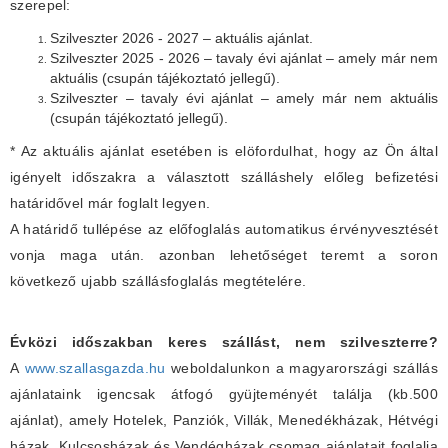
szerepel:
Szilveszter 2026 - 2027 – aktuális ajánlat.
Szilveszter 2025 - 2026 – tavaly évi ajánlat – amely már nem
aktuális (csupán tájékoztató jellegű).
Szilveszter – tavaly évi ajánlat – amely már nem aktuális
(csupán tájékoztató jellegű).
* Az aktuális ajánlat esetében is elöfordulhat, hogy az Ön által
igényelt időszakra a választott szálláshely előleg befizetési
határidővel már foglalt legyen.
A határidő tullépése az előfoglalás automatikus érvényvesztését
vonja maga után. azonban lehetőséget teremt a soron
következő ujabb szállásfoglalás megtételére.
Évközi időszakban keres szállást, nem szilveszterre?
A
www.szallasgazda.hu
weboldalunkon a magyarországi szállás
ajánlataink igencsak átfogó gyüjteményét találja (kb.500
ajánlat), amely Hotelek, Panziók, Villák, Menedékházak, Hétvégi
házak, Kulcsosházak és Vendégházak csomag ajánlatait foglalja