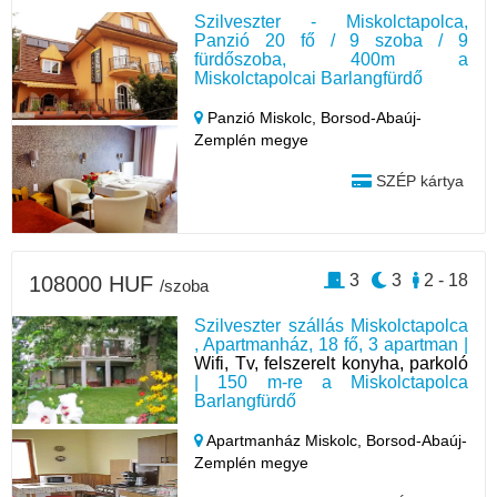
Szilveszter - Miskolctapolca,
Panzió 20 fő / 9 szoba / 9
fürdőszoba, 400m a
Miskolctapolcai Barlangfürdő
Panzió Miskolc,
Borsod-Abaúj-
Zemplén megye
SZÉP kártya
3
3
2 - 18
108000 HUF
/szoba
Szilveszter szállás Miskolctapolca
, Apartmanház, 18 fő, 3 apartman |
Wifi, Tv, felszerelt konyha, parkoló
| 150 m-re a Miskolctapolca
Barlangfürdő
Apartmanház Miskolc,
Borsod-Abaúj-
Zemplén megye