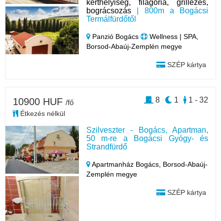
kerthelyiség, filagória, grillezés,
bográcsozás
| 800m a Bogácsi
Termálfürdőtől
Panzió Bogács
Wellness | SPA,
Borsod-Abaúj-Zemplén megye
SZÉP kártya
8
1
1 - 32
10900 HUF
/fő
Étkezés nélkül
Szilveszter - Bogács, Apartman,
50 m-re a Bogácsi Gyógy- és
Strandfürdő
Apartmanház Bogács,
Borsod-Abaúj-
Zemplén megye
SZÉP kártya