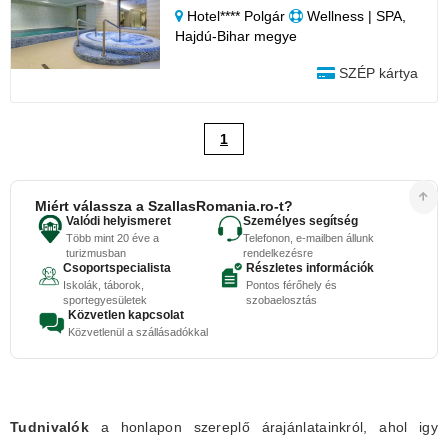
Hotel**** Polgár
Wellness | SPA,
Hajdú-Bihar megye
SZÉP kártya
1
Miért válassza a SzallasRomania.ro-t?
Valódi helyismeret
Személyes segítség
Több mint 20 éve a
Telefonon, e-mailben állunk
turizmusban
rendelkezésre
Csoportspecialista
Részletes információk
Iskolák, táborok,
Pontos férőhely és
sportegyesületek
szobaelosztás
Közvetlen kapcsolat
Közvetlenül a szállásadókkal
Tudnivalók
a honlapon szereplő árajánlatainkról, ahol igy