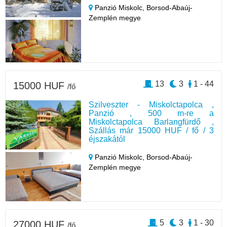
Panzió Miskolc,
Borsod-Abaúj-
Zemplén megye
13
3
1 - 44
15000 HUF
/fő
Szilveszter - Miskolctapolca ,
Panzió , 500 m-re a
Miskolctapolca Barlangfürdő ,
Szállás már 15000 HUF / fő / 3
éjszakától
Panzió Miskolc,
Borsod-Abaúj-
Zemplén megye
5
3
1 - 30
27000 HUF
/fő