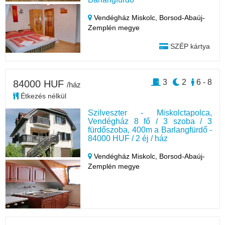
Vendégház Miskolc,
Borsod-Abaúj-
Zemplén megye
SZÉP kártya
3
2
6 - 8
84000 HUF
/ház
Étkezés nélkül
Szilveszter - Miskolctapolca,
Vendégház 8 fő / 3 szoba / 3
fürdőszoba, 400m a Barlangfürdő -
84000 HUF / 2 éj / ház
Vendégház Miskolc,
Borsod-Abaúj-
Zemplén megye