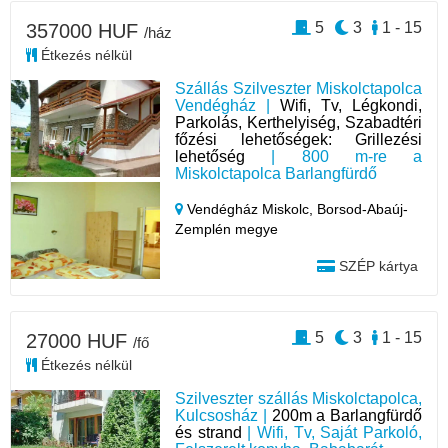
5
3
1 - 15
357000 HUF
/ház
Étkezés nélkül
Szállás Szilveszter Miskolctapolca
Vendégház |
Wifi, Tv, Légkondi,
Parkolás, Kerthelyiség, Szabadtéri
főzési lehetőségek: Grillezési
lehetőség
| 800 m-re a
Miskolctapolca Barlangfürdő
Vendégház Miskolc,
Borsod-Abaúj-
Zemplén megye
SZÉP kártya
5
3
1 - 15
27000 HUF
/fő
Étkezés nélkül
Szilveszter szállás Miskolctapolca,
Kulcsosház |
200m a Barlangfürdő
és strand
| Wifi, Tv, Saját Parkoló,