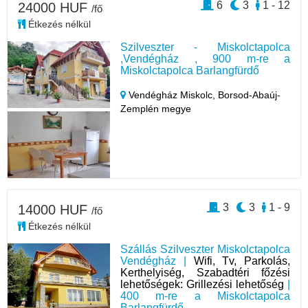
6
3
1 - 12
24000 HUF
/fő
Étkezés nélkül
Szilveszter - Miskolctapolca
,Vendégház , 900 m-re a
Miskolctapolca Barlangfürdő
Vendégház Miskolc,
Borsod-Abaúj-
Zemplén megye
3
3
1 - 9
14000 HUF
/fő
Étkezés nélkül
Szállás Szilveszter Miskolctapolca
Vendégház |
Wifi, Tv, Parkolás,
Kerthelyiség, Szabadtéri főzési
lehetőségek: Grillezési lehetőség
|
400 m-re a Miskolctapolca
Barlangfürdő