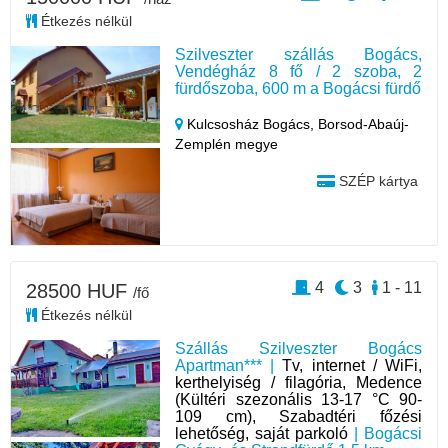
Étkezés nélkül
Szilveszter szállás Bogács,
Vendégház 8 fő / 2 szoba, 2
fürdőszoba, 600 m a Bogácsi fürdő
Kulcsosház Bogács,
Borsod-Abaúj-
Zemplén megye
SZÉP kártya
4
3
1 - 11
28500 HUF
/fő
Étkezés nélkül
Szállás Szilveszter Bogács
Apartman*** |
Tv, internet / WiFi,
kerthelyiség / filagória, Medence
(Kültéri szezonális 13-17 °C 90-
109 cm), Szabadtéri főzési
lehetőség, saját parkoló
| Bogácsi