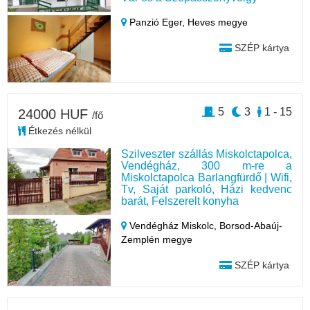
Panzió Eger,
Heves megye
SZÉP kártya
5
3
1 - 15
24000 HUF
/fő
Étkezés nélkül
Szilveszter szállás Miskolctapolca,
Vendégház, 300 m-re a
Miskolctapolca Barlangfürdő | Wifi,
Tv, Saját parkoló, Házi kedvenc
barát, Felszerelt konyha
Vendégház Miskolc,
Borsod-Abaúj-
Zemplén megye
SZÉP kártya