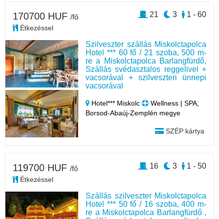
21
3
1 - 60
170700 HUF
/fő
Étkezéssel
Szilveszter szállás Miskolctapolca
Hotel *** 60 fő / 21 szoba, 500 m-
re a Miskolctapolca Barlangfürdő,
Szállás svédasztalos reggelivel +
vacsorával + szilveszteri ünnepi
vacsorával
Hotel*** Miskolc
Wellness | SPA,
Borsod-Abaúj-Zemplén megye
SZÉP kártya
16
3
1 - 50
119700 HUF
/fő
Étkezéssel
Szállás szilveszter Miskolctapolca
Hotel *** 50 fő / 16 szoba, 400 m-
re a Miskolctapolca Barlangfürdő ,