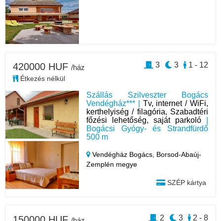
3
3
1 - 12
420000 HUF
/ház
Étkezés nélkül
Szállás Szilveszter Bogács
Vendégház*** |
Tv, internet / WiFi,
kerthelyiség / filagória, Szabadtéri
főzési lehetőség, saját parkoló
|
Bogácsi Gyógy- és Strandfürdő
500 m
Vendégház Bogács,
Borsod-Abaúj-
Zemplén megye
SZÉP kártya
2
3
2 - 8
150000 HUF
/ház