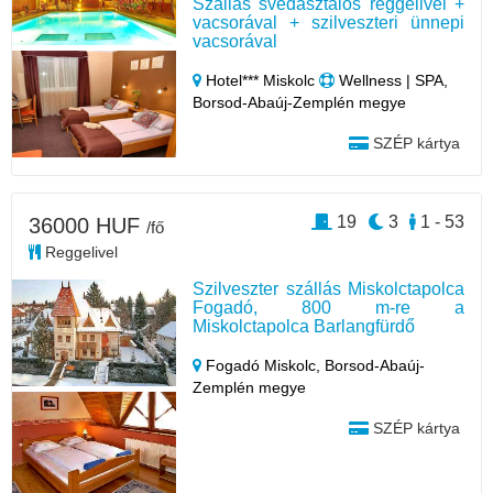
Szállás svédasztalos reggelivel +
vacsorával + szilveszteri ünnepi
vacsorával
Hotel*** Miskolc
Wellness | SPA,
Borsod-Abaúj-Zemplén megye
SZÉP kártya
19
3
1 - 53
36000 HUF
/fő
Reggelivel
Szilveszter szállás Miskolctapolca
Fogadó, 800 m-re a
Miskolctapolca Barlangfürdő
Fogadó Miskolc,
Borsod-Abaúj-
Zemplén megye
SZÉP kártya