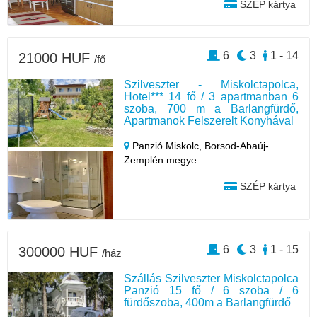
SZÉP kártya
6
3
1 - 14
21000 HUF
/fő
Szilveszter - Miskolctapolca,
Hotel*** 14 fő / 3 apartmanban 6
szoba, 700 m a Barlangfürdő,
Apartmanok Felszerelt Konyhával
Panzió Miskolc,
Borsod-Abaúj-
Zemplén megye
SZÉP kártya
6
3
1 - 15
300000 HUF
/ház
Szállás Szilveszter Miskolctapolca
Panzió 15 fő / 6 szoba / 6
fürdőszoba, 400m a Barlangfürdő