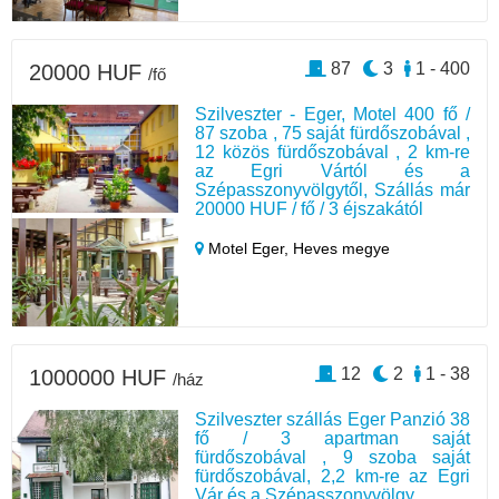
87
3
1 - 400
20000 HUF
/fő
Szilveszter - Eger, Motel 400 fő /
87 szoba , 75 saját fürdőszobával ,
12 közös fürdőszobával , 2 km-re
az Egri Vártól és a
Szépasszonyvölgytől, Szállás már
20000 HUF / fő / 3 éjszakától
Motel Eger,
Heves megye
12
2
1 - 38
1000000 HUF
/ház
Szilveszter szállás Eger Panzió 38
fő / 3 apartman saját
fürdőszobával , 9 szoba saját
fürdőszobával, 2,2 km-re az Egri
Vár és a Szépasszonyvölgy