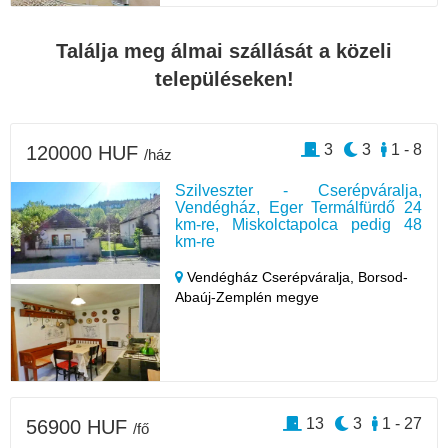
Találja meg álmai szállását a közeli
településeken!
3
3
1 - 8
120000 HUF
/ház
Szilveszter - Cserépváralja,
Vendégház, Eger Termálfürdő 24
km-re, Miskolctapolca pedig 48
km-re
Vendégház Cserépváralja,
Borsod-
Abaúj-Zemplén megye
13
3
1 - 27
56900 HUF
/fő