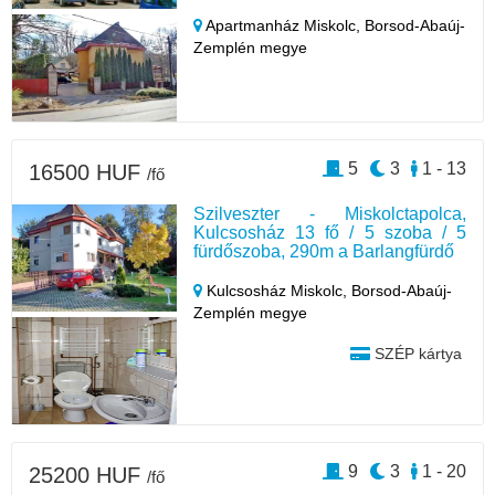
Apartmanház Miskolc,
Borsod-Abaúj-
Zemplén megye
5
3
1 - 13
16500 HUF
/fő
Szilveszter - Miskolctapolca,
Kulcsosház 13 fő / 5 szoba / 5
fürdőszoba, 290m a Barlangfürdő
Kulcsosház Miskolc,
Borsod-Abaúj-
Zemplén megye
SZÉP kártya
9
3
1 - 20
25200 HUF
/fő