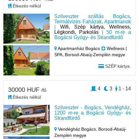
Étkezés nélkül
Szilveszter szállás Bogács,
Termálvizes Faházak, Apartmanok
|
Wifi, Szép kártya, Wellness,
Légkondi, Parkolás
| 50 m-re a
Bogácsi Gyógy- és Strandfürdő
Apartmanház Bogács
Wellness |
SPA, Borsod-Abaúj-Zemplén megye
SZÉP kártya
4
3
1 - 14
30000 HUF
/fő
Étkezés nélkül
Szilveszter - Bogács, Vendégház,
1200 m-re a Bogácsi Gyógy- és
Strandfürdő
Vendégház Bogács,
Borsod-Abaúj-
Zemplén megye