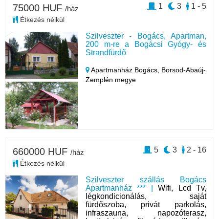
1
3
1 - 5
75000 HUF
/ház
Étkezés nélkül
Szilveszter - Bogács, Apartman,
200 m-re a Bogácsi Gyógy- és
Strandfürdő
Apartmanház Bogács,
Borsod-Abaúj-
Zemplén megye
5
3
2 - 16
660000 HUF
/ház
Étkezés nélkül
Szilveszter szállás Bogács
Apartmanház *** |
Wifi, Lcd Tv,
légkondicionálás, saját
fürdőszoba, privát parkolás,
infraszauna, napozóterasz,