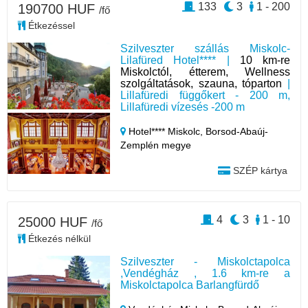
133
3
1 - 200
190700 HUF
/fő
Étkezéssel
Szilveszter szállás Miskolc-
Lilafüred Hotel**** |
10 km-re
Miskolctól, étterem, Wellness
szolgáltatások, szauna, tóparton
|
Lillafüredi függőkert - 200 m,
Lillafüredi vízesés -200 m
Hotel**** Miskolc,
Borsod-Abaúj-
Zemplén megye
SZÉP kártya
4
3
1 - 10
25000 HUF
/fő
Étkezés nélkül
Szilveszter - Miskolctapolca
,Vendégház , 1.6 km-re a
Miskolctapolca Barlangfürdő