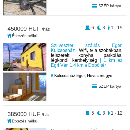
SZÉP kártya
6
3
1 - 15
450000 HUF
/ház
Étkezés nélkül
Szilveszter szállás Eger,
Kulcsosház |
Wifi, tv a szobákban,
felszerelt konyha, parkolás,
légkondi, kerthelyiség
| 1 km az
Egri Vár, 1.4 km a Dobó tér
Kulcsosház Eger,
Heves megye
SZÉP kártya
5
3
1 - 12
385000 HUF
/ház
Étkezés nélkül