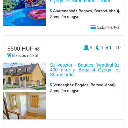
Gyógy- és Strandfürdő 1.5 km
Apartmanház Bogács,
Borsod-Abaúj-
Zemplén megye
SZÉP kártya
4
1
1 - 10
8500 HUF
/fő
Étkezés nélkül
Szilveszter - Bogács, Vendégház,
400 m-re a Bogácsi Gyógy- és
Strandfürdő
Vendégház Bogács,
Borsod-Abaúj-
Zemplén megye