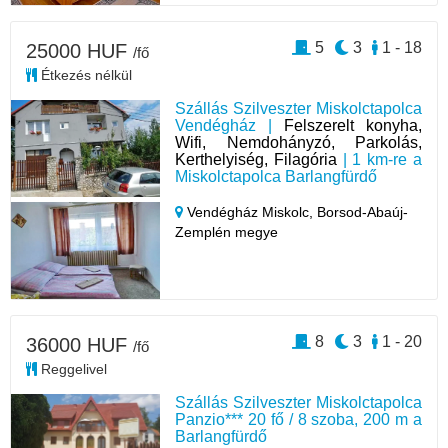
5
3
1 - 18
25000 HUF
/fő
Étkezés nélkül
Szállás Szilveszter Miskolctapolca
Vendégház |
Felszerelt konyha,
Wifi, Nemdohányzó, Parkolás,
Kerthelyiség, Filagória
| 1 km-re a
Miskolctapolca Barlangfürdő
Vendégház Miskolc,
Borsod-Abaúj-
Zemplén megye
8
3
1 - 20
36000 HUF
/fő
Reggelivel
Szállás Szilveszter Miskolctapolca
Panzio*** 20 fő / 8 szoba, 200 m a
Barlangfürdő