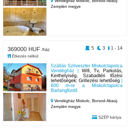
Vendégház Miskolc,
Borsod-Abaúj-
Zemplén megye
5
3
1 - 14
369000 HUF
/ház
Étkezés nélkül
Szállás Szilveszter Miskolctapolca
Vendégház |
Wifi, Tv, Parkolás,
Kerthelyiség, Szabadtéri főzési
lehetőségek: Grillezési lehetőség
|
600 m-re a Miskolctapolca
Barlangfürdő
Vendégház Miskolc,
Borsod-Abaúj-
Zemplén megye
SZÉP kártya