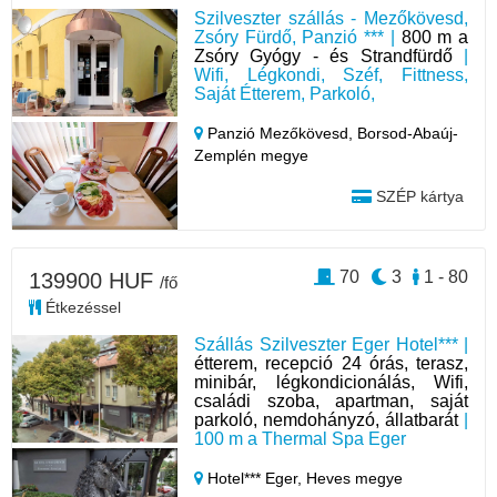
Szilveszter szállás - Mezőkövesd,
Zsóry Fürdő, Panzió *** |
800 m a
Zsóry Gyógy - és Strandfürdő
|
Wifi, Légkondi, Széf, Fittness,
Saját Étterem, Parkoló,
Panzió Mezőkövesd,
Borsod-Abaúj-
Zemplén megye
SZÉP kártya
70
3
1 - 80
139900 HUF
/fő
Étkezéssel
Szállás Szilveszter Eger Hotel*** |
étterem, recepció 24 órás, terasz,
minibár, légkondicionálás, Wifi,
családi szoba, apartman, saját
parkoló, nemdohányzó, állatbarát
|
100 m a Thermal Spa Eger
Hotel*** Eger,
Heves megye