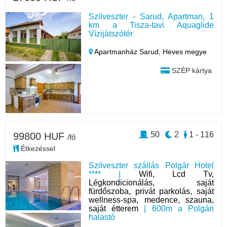
Szilveszter - Sarud, Apartman, 1
km a Tisza-tavi Aquaglide
Vízijátszótér
Apartmanház Sarud,
Heves megye
SZÉP kártya
50
2
1 - 116
99800 HUF
/fő
Étkezéssel
Szilveszter szállás Polgár Hotel
**** |
Wifi, Lcd Tv,
Légkondicionálás, saját
fürdőszoba, privát parkolás, saját
wellness-spa, medence, szauna,
saját étterem
| 600m a Polgári
halastó