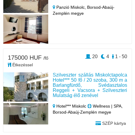
Panzió Miskolc,
Borsod-Abaúj-
Zemplén megye
20
4
1 - 50
175000 HUF
/fő
Étkezéssel
Szilveszter szállás Miskolctapolca
Hotel*** 50 fő / 20 szoba, 300 m a
Barlangfürdő, Svédasztalos
Reggeli + Vacsora + Szilveszteri
Mulatság élő zenével
Hotel*** Miskolc
Wellness | SPA,
Borsod-Abaúj-Zemplén megye
SZÉP kártya