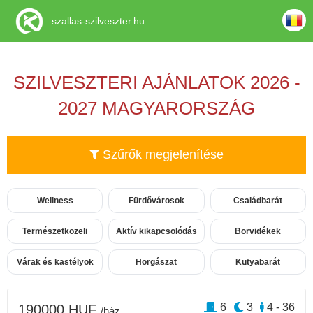
szallas-szilveszter.hu
SZILVESZTERI AJÁNLATOK 2026 -
2027 MAGYARORSZÁG
Szűrők megjelenítése
Wellness
Fürdővárosok
Családbarát
Természetközeli
Aktív kikapcsolódás
Borvidékek
Várak és kastélyok
Horgászat
Kutyabarát
6
3
4 - 36
190000 HUF
/ház