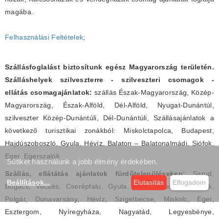
magába.
Felhasználási Feltételek
;
Szállásfoglalást biztosítunk egész Magyarország területén.
Szálláshelyek szilveszterre - szilveszteri csomagok -
ellátás csomagajánlatok:
szállás Észak-Magyarország, Közép-
Magyarország, Észak-Alföld, Dél-Alföld, Nyugat-Dunántúl,
szilveszter Közép-Dunántúli, Dél-Dunántúli, Szállásajánlatok a
következő turisztikai zonákból: Miskolctapolca, Budapest,
Hajdúszoboszló, Gyula, Hévíz, Balaton – Balatonalmádi, Siófok,
Eger, Egerszalók
Sütiket használunk a jobb élmény érdekében.
Szállás, ellátátás ajánlatok fürdőtelepüléseken:
Sarud,
Beállítások
...
Elutasítás
Elfogadom
Bogács, Vecsés, Cserépfalu, Gyula, Hajdúszoboszló, Siófok,
Polgár, Dunavarsány, Hévíz, Szigetbecse, Miskolc, Eger,
Esztergom, Nyíregyháza, Nagyatád, Legyesbénye,