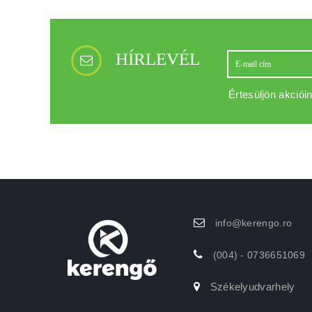
HÍRLEVÉL
Értesüljön akcióin
info@kerengo.ro
(004) - 0736651069
Székelyudvarhely