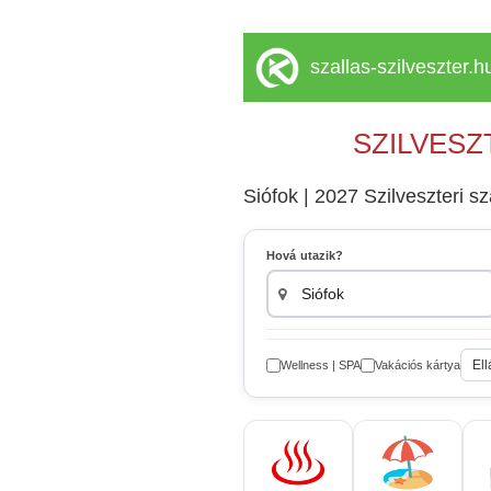
szallas-szilveszter.h
SZILVESZ
Siófok | 2027 Szilveszteri s
Hová utazik?
Ell
Wellness | SPA
Vakációs kártya