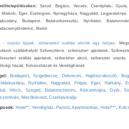
fürdőtelepüléseken:
Sarud, Bogács, Vecsés, Cserépfalu, Gyula, 
, Miskolc, Eger, Esztergom, Nyíregyháza, Nagyatád, Legyesbénye,
ustány, Budapest, Balatonkeresztúr, Nyírbátor, Balatonmár
adacsonytördemic, Alsóör
6 - utazás tippek, szilveszteri szállás akciók egy helyen.
Megsz
lunk szálláshelyét Szilveszterre. szilveszteri ajánlatok, Szilveszt
zilveszteri szállás ajánlatok, szilveszter akció, szilveszter utazás
Hétvégi házak, Kulcsosházak és Vendégházak
gel:
Budapest
,
Szigetbecse
,
Debrecen
,
Hajdúszoboszló
,
Bog
hidakustány
,
Nyírbátor
,
Nagyatád
,
Polgár
,
Eger
,
Harkány
,
E
ádi
,
Hévíz
,
Szeged
,
Balatonszemes
,
Kiskunmajsa
,
Győr
,
Si
szentiván
,
Mezőkövesd
,
Cserépváralja
típusok:
Hotel**
,
Vendégház
,
Panzió
,
Apartmanház
,
Hotel***
,
Kulc