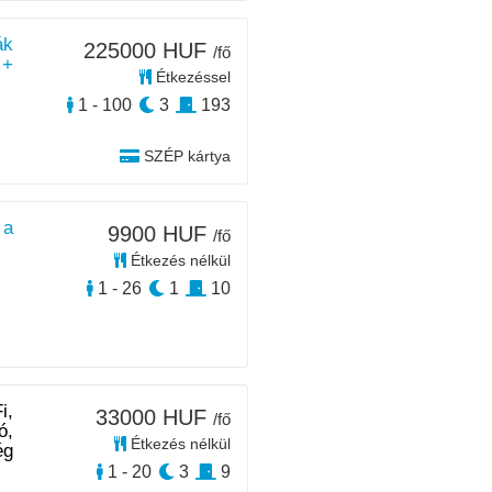
ák
225000 HUF
/fő
 +
Étkezéssel
1 - 100
3
193
SZÉP kártya
 a
9900 HUF
/fő
Étkezés nélkül
1 - 26
1
10
i,
33000 HUF
/fő
ó,
Étkezés nélkül
ég
1 - 20
3
9