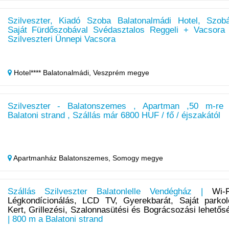
Szilveszter, Kiadó Szoba Balatonalmádi Hotel, Szob
Saját Fürdőszobával Svédasztalos Reggeli + Vacsora
Szilveszteri Ünnepi Vacsora
Hotel**** Balatonalmádi,
Veszprém megye
Szilveszter - Balatonszemes , Apartman ,50 m-re
Balatoni strand , Szállás már 6800 HUF / fő / éjszakától
Apartmanház Balatonszemes,
Somogy megye
Szállás Szilveszter Balatonlelle Vendégház |
Wi-F
Légkondícionálás, LCD TV, Gyerekbarát, Saját parkol
Kert, Grillezési, Szalonnasütési és Bográcsozási lehetős
| 800 m a Balatoni strand