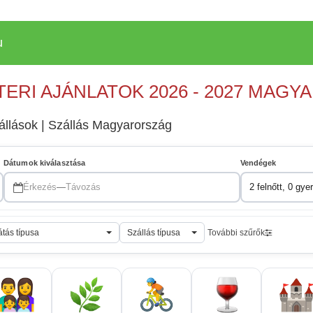
u
TERI AJÁNLATOK 2026 - 2027 MAG
zállások | Szállás Magyarország
Dátumok kiválasztása
Vendégek
Érkezés
—
Távozás
2 felnőtt, 0 gye
átás típusa
Szállás típusa
További szűrők