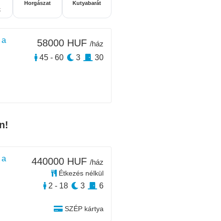
Horgászat
Kutyabarát
k
 a
58000 HUF
/ház
45 - 60
3
30
n!
 a
440000 HUF
/ház
Étkezés nélkül
2 - 18
3
6
SZÉP kártya