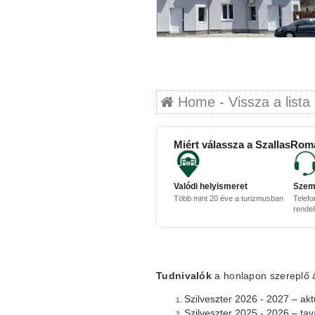
Home - Vissza a lista 
Miért válassza a SzallasRom
Valódi helyismeret
Szem
Több mint 20 éve a turizmusban
Telefo
rende
Tudnivalók
a honlapon szereplő ár
Szilveszter 2026 - 2027 – aktu
Szilveszter 2025 - 2026 – tav