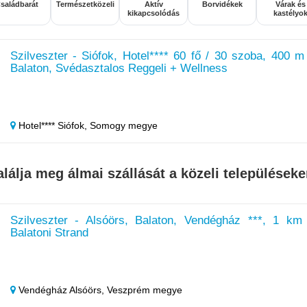
saládbarát
Természetközeli
Aktív
Borvidékek
Várak és
kikapcsolódás
kastélyo
Szilveszter - Siófok, Hotel**** 60 fő / 30 szoba, 400 m
Balaton, Svédasztalos Reggeli + Wellness
Hotel**** Siófok,
Somogy megye
alálja meg álmai szállását a közeli településeke
Szilveszter - Alsóörs, Balaton, Vendégház ***, 1 km
Balatoni Strand
Vendégház Alsóörs,
Veszprém megye