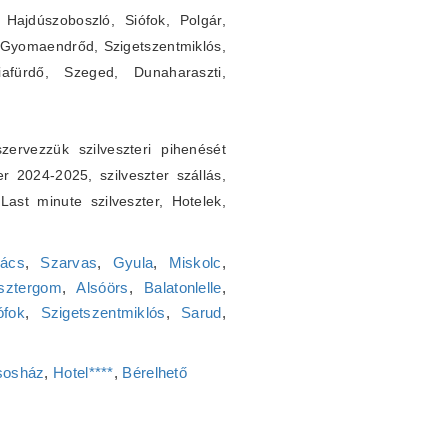
Hajdúszoboszló, Siófok, Polgár,
 Gyomaendrőd, Szigetszentmiklós,
iafürdő, Szeged, Dunaharaszti,
ervezzük szilveszteri pihenését
er 2024-2025, szilveszter szállás,
. Last minute szilveszter, Hotelek,
ács
,
Szarvas
,
Gyula
,
Miskolc
,
sztergom
,
Alsóörs
,
Balatonlelle
,
ófok
,
Szigetszentmiklós
,
Sarud
,
sosház
,
Hotel****
,
Bérelhető