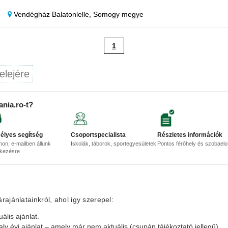
Vendégház Balatonlelle,
Somogy megye
1
elejére
ania.ro-t?
élyes segítség
Csoportspecialista
Részletes információk
non, e-mailben állunk
Iskolák, táborok, sportegyesületek
Pontos férőhely és szobael
lkezésre
ajánlatainkról, ahol igy szerepel:
ális ajánlat.
aly évi ajánlat – amely már nem aktuális (csupán tájékoztató jellegű).