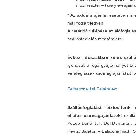
Szilveszter – tavaly évi ajánl
* Az aktuális ajánlat esetében is 
már foglalt legyen.
A határidő tullépése az előfogla
szállásfoglalás megtételére.
Évközi időszakban keres szállá
igencsak átfogó gyüjteményét tal
Vendégházak csomag ajánlatait fo
Felhasználási Feltételek
;
Szállásfoglalást biztosítunk
ellátás csomagajánlatok:
szállá
Közép-Dunántúli, Dél-Dunántúli, 
Hévíz, Balaton – Balatonalmádi, S