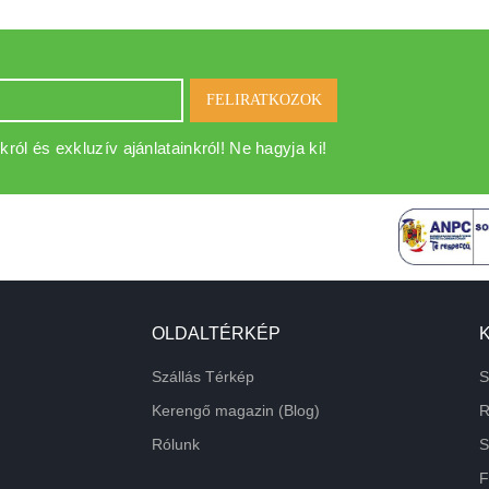
FELIRATKOZOK
król és exkluzív ajánlatainkról! Ne hagyja ki!
OLDALTÉRKÉP
Szállás Térkép
S
Kerengő magazin (Blog)
R
Rólunk
S
F