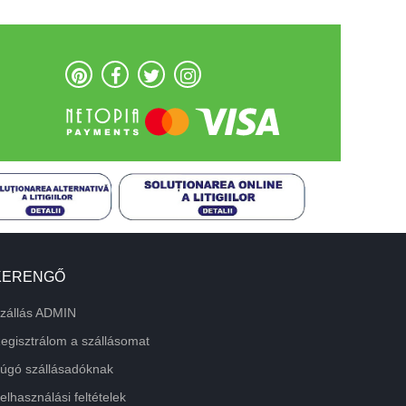
KERENGŐ
zállás ADMIN
egisztrálom a szállásomat
úgó szállásadóknak
elhasználási feltételek