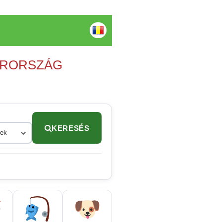
YARORSZÁG
KERESÉS
rek