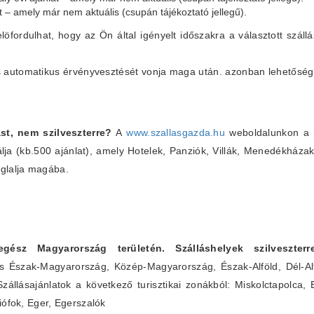
at – amely már nem aktuális (csupán tájékoztató jellegű).
elöfordulhat, hogy az Ön által igényelt időszakra a választott szállá
lás automatikus érvényvesztését vonja maga után. azonban lehetőség
st, nem szilveszterre?
A
www.szallasgazda.hu
weboldalunkon a m
álja (kb.500 ajánlat), amely Hotelek, Panziók, Villák, Menedékháza
glalja magába.
 egész Magyarország területén. Szálláshelyek szilveszte
s Észak-Magyarország, Közép-Magyarország, Észak-Alföld, Dél-Alf
Szállásajánlatok a következő turisztikai zonákból: Miskolctapolca,
iófok, Eger, Egerszalók