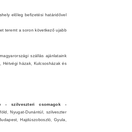
shely előleg befizetési határidővel
et teremt a soron következő ujabb
agyarországi szállás ajánlataink
k, Hétvégi házak, Kulcsosházak és
rre - szilveszteri csomagok -
öld, Nyugat-Dunántúl, szilveszter
 Budapest, Hajdúszoboszló, Gyula,