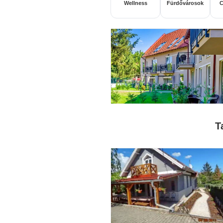
Wellness
Fürdővárosok
C
T