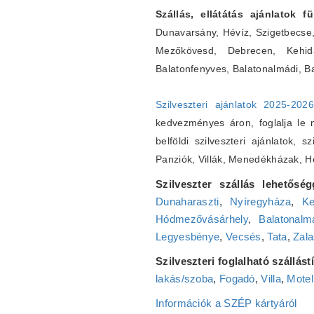
Szállás, ellátátás ajánlatok 
Dunavarsány, Hévíz, Szigetbecse
Mezőkövesd, Debrecen, Kehidak
Balatonfenyves, Balatonalmádi, B
Szilveszteri ajánlatok 2025-202
kedvezményes áron, foglalja le ná
belföldi szilveszteri ajánlatok, s
Panziók, Villák, Menedékházak, 
Szilveszter szállás lehetőség
Dunaharaszti
,
Nyíregyháza
,
Ke
Hódmezővásárhely
,
Balatonalm
Legyesbénye
,
Vecsés
,
Tata
,
Zala
Szilveszteri foglalható szállás
lakás/szoba
,
Fogadó
,
Villa
,
Motel
Információk a SZÉP kártyáról