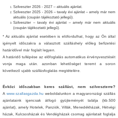
Szilveszter 2026 - 2027 – aktuális ajánlat.
Szilveszter 2025 - 2026 – tavaly évi ajánlat – amely már nem
aktuális (csupán tájékoztató jellegű).
Szilveszter – tavaly évi ajánlat – amely már nem aktuális
(csupán tájékoztató jellegű).
* Az aktuális ajánlat esetében is elöfordulhat, hogy az Ön által
igényelt időszakra a választott szálláshely előleg befizetési
határidővel már foglalt legyen.
A határidő tullépése az előfoglalás automatikus érvényvesztését
vonja maga után. azonban lehetőséget teremt a soron
következő ujabb szállásfoglalás megtételére.
Évközi időszakban keres szállást, nem szilveszterre?
A
www.szallasgazda.hu
weboldalunkon a magyarországi szállás
ajánlataink igencsak átfogó gyüjteményét találja (kb.500
ajánlat), amely Hotelek, Panziók, Villák, Menedékházak, Hétvégi
házak, Kulcsosházak és Vendégházak csomag ajánlatait foglalja