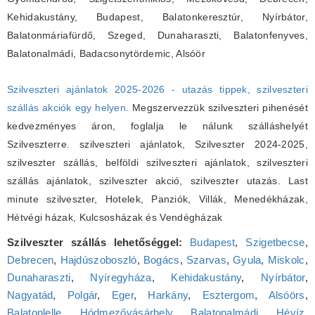
Kehidakustány, Budapest, Balatonkeresztúr, Nyírbátor,
Balatonmáriafürdő, Szeged, Dunaharaszti, Balatonfenyves,
Balatonalmádi, Badacsonytördemic, Alsóör
Szilveszteri ajánlatok 2025-2026 - utazás tippek, szilveszteri
szállás akciók egy helyen.
Megszervezzük szilveszteri pihenését
kedvezményes áron, foglalja le nálunk szálláshelyét
Szilveszterre. szilveszteri ajánlatok, Szilveszter 2024-2025,
szilveszter szállás, belföldi szilveszteri ajánlatok, szilveszteri
szállás ajánlatok, szilveszter akció, szilveszter utazás. Last
minute szilveszter, Hotelek, Panziók, Villák, Menedékházak,
Hétvégi házak, Kulcsosházak és Vendégházak
Szilveszter szállás lehetőséggel:
Budapest
,
Szigetbecse
,
Debrecen
,
Hajdúszoboszló
,
Bogács
,
Szarvas
,
Gyula
,
Miskolc
,
Dunaharaszti
,
Nyíregyháza
,
Kehidakustány
,
Nyírbátor
,
Nagyatád
,
Polgár
,
Eger
,
Harkány
,
Esztergom
,
Alsóörs
,
Balatonlelle
,
Hódmezővásárhely
,
Balatonalmádi
,
Hévíz
,