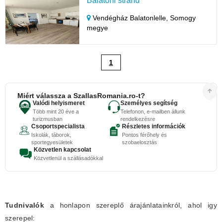
Balatoni strand
Vendégház Balatonlelle,
Somogy
megye
1
Miért válassza a SzallasRomania.ro-t?
Valódi helyismeret
Személyes segítség
Több mint 20 éve a
Telefonon, e-mailben állunk
turizmusban
rendelkezésre
Csoportspecialista
Részletes információk
Iskolák, táborok,
Pontos férőhely és
sportegyesületek
szobaelosztás
Közvetlen kapcsolat
Közvetlenül a szállásadókkal
Tudnivalók
a honlapon szereplő árajánlatainkról, ahol igy
szerepel: