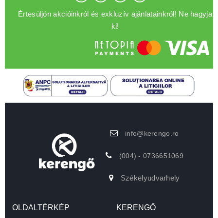
Értesüljön akcióinkról és exkluzív ajánlatainkról! Ne hagyja
ki!
info@kerengo.ro
(004) - 0736651069
Székelyudvarhely
OLDALTÉRKÉP
KERENGŐ