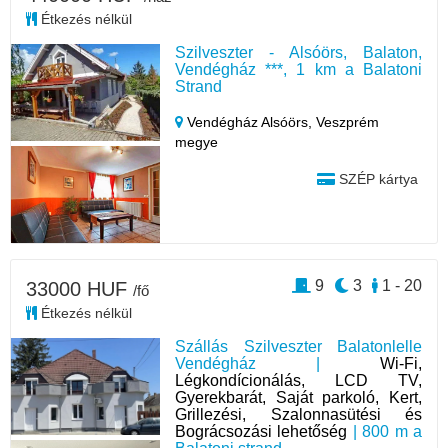
Étkezés nélkül
Szilveszter - Alsóörs, Balaton,
Vendégház ***, 1 km a Balatoni
Strand
Vendégház Alsóörs,
Veszprém
megye
SZÉP kártya
9
3
1 - 20
33000 HUF
/fő
Étkezés nélkül
Szállás Szilveszter Balatonlelle
Vendégház |
Wi-Fi,
Légkondícionálás, LCD TV,
Gyerekbarát, Saját parkoló, Kert,
Grillezési, Szalonnasütési és
Bográcsozási lehetőség
| 800 m a