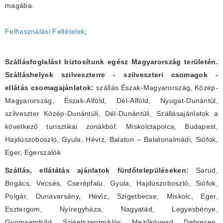
magába.
Felhasználási Feltételek
;
Szállásfoglalást biztosítunk egész Magyarország területén.
Szálláshelyek szilveszterre - szilveszteri csomagok -
ellátás csomagajánlatok:
szállás Észak-Magyarország, Közép-
Magyarország, Észak-Alföld, Dél-Alföld, Nyugat-Dunántúl,
szilveszter Közép-Dunántúli, Dél-Dunántúli, Szállásajánlatok a
következő turisztikai zonákból: Miskolctapolca, Budapest,
Hajdúszoboszló, Gyula, Hévíz, Balaton – Balatonalmádi, Siófok,
Eger, Egerszalók
Szállás, ellátátás ajánlatok fürdőtelepüléseken:
Sarud,
Bogács, Vecsés, Cserépfalu, Gyula, Hajdúszoboszló, Siófok,
Polgár, Dunavarsány, Hévíz, Szigetbecse, Miskolc, Eger,
Esztergom, Nyíregyháza, Nagyatád, Legyesbénye,
Gyomaendrőd, Szigetszentmiklós, Mezőkövesd, Debrecen,