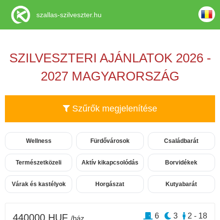
szallas-szilveszter.hu
SZILVESZTERI AJÁNLATOK 2026 -
2027 MAGYARORSZÁG
Szűrők megjelenítése
Wellness
Fürdővárosok
Családbarát
Természetközeli
Aktív kikapcsolódás
Borvidékek
Várak és kastélyok
Horgászat
Kutyabarát
6
3
2 - 18
440000 HUF
/ház