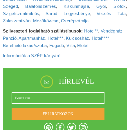
Szeged
,
Balatonszemes
,
Kiskunmajsa
,
Győr
,
Siófok
,
Szigetszentmiklós
,
Sarud
,
Legyesbénye
,
Vecsés
,
Tata
,
Zalaszentiván
,
Mezőkövesd
,
Cserépváralja
Szilveszteri foglalható szállástípusok:
Hotel**
,
Vendégház
,
Panzió
,
Apartmanház
,
Hotel***
,
Kulcsosház
,
Hotel****
,
Bérelhető lakás/szoba
,
Fogadó
,
Villa
,
Motel
Információk a SZÉP kártyáról
HÍRLEVÉL
FELIRATKOZOK